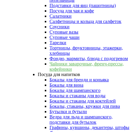
пепельницы
Подставки для яиц (пашотницы)
Посуда для чая и кофе
Салатники
Салфетницы и кольца для салфеток
Соусники
Суповые вазы
Суповые чаши
Тарелки
Тортницы, фруктовницы, этажерки,
хлебницы
Фондю, мармиты, блюда с подогревом
Чайники заварочные, френч-прессы,
кофейники
Посуда для напитков
Бокалы для бренди и коньяка
Бокалы для вина
Бокалы для шампанского
Бокалы и стаканы для воды
Бокалы и стаканы для коктейлей
Бокалы, стаканы, кружки для пива
Бутылки и бутыли
Ведра для льда и шампанского,
подставки для бутылок
Графины, кувшины, декантеры, штофы