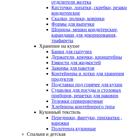
отделители желтка
Кисточки, лопатки, скребки, резаки
кондитерские
Скалки, ролики, коврики
Формы для выпечки
Шприцы, мешки кондитерские,
карандаши для декорирования,
трафареты
Хранение на кухне
Банки для сыпучих
Держатели, крючки, кронштейны
Емкости для жидкостей
Зажимы для пакетов
Контейнеры и лотки для хранения
продуктов
Подставки под горячее для кухни
Сушилки для посуды и столовых
приборов, решетки для раковин
Тележки сервировочные
Хлебницы контейнерого типа
Кухонный текстиль
Передники, фартуки, прихватки ,
варежки
Полотенца кухонные
Спальня и детская