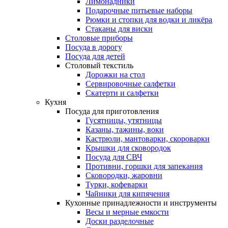
Лимонадники
Подарочные питьевые наборы
Рюмки и стопки для водки и ликёра
Стаканы для виски
Столовые приборы
Посуда в дорогу
Посуда для детей
Столовый текстиль
Дорожки на стол
Сервировочные салфетки
Скатерти и салфетки
Кухня
Посуда для приготовления
Гусятницы, утятницы
Казаны, тажины, воки
Кастрюли, мантоварки, скороварки
Крышки для сковородок
Посуда для СВЧ
Противни, горшки для запекания
Сковородки, жаровни
Турки, кофеварки
Чайники для кипячения
Кухонные принадлежности и инструменты
Весы и мерные емкости
Доски разделочные