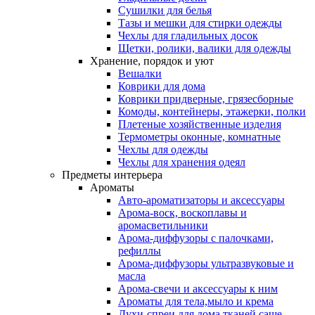
Сушилки для белья
Тазы и мешки для стирки одежды
Чехлы для гладильных досок
Щетки, ролики, валики для одежды
Хранение, порядок и уют
Вешалки
Коврики для дома
Коврики придверные, грязесборные
Комоды, контейнеры, этажерки, полки
Плетеные хозяйственные изделия
Термометры оконные, комнатные
Чехлы для одежды
Чехлы для хранения одеял
Предметы интерьера
Ароматы
Авто-ароматизаторы и аксессуары
Арома-воск, воскоплавы и
аромасветильники
Арома-диффузоры с палочками,
рефиллы
Арома-диффузоры ультразвуковые и
масла
Арома-свечи и аксессуары к ним
Ароматы для тела,мыло и крема
Духи-спреи для дома,тканей,саше