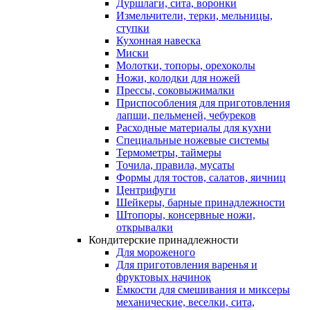
Дуршлаги, сита, воронки
Измельчители, терки, мельницы,
ступки
Кухонная навеска
Миски
Молотки, топоры, орехоколы
Ножи, колодки для ножей
Прессы, соковыжималки
Приспособления для приготовления
лапши, пельменей, чебуреков
Расходные материалы для кухни
Специальные ножевые системы
Термометры, таймеры
Точила, правила, мусаты
Формы для тостов, салатов, яичниц
Центрифуги
Шейкеры, барные принадлежности
Штопоры, консервные ножи,
открывалки
Кондитерские принадлежности
Для мороженого
Для приготовления варенья и
фруктовых начинок
Емкости для смешивания и миксеры
механические, веселки, сита,