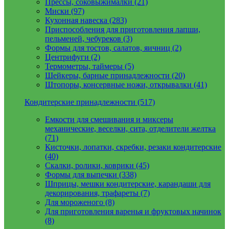
Прессы, соковыжималки (21)
Миски (97)
Кухонная навеска (283)
Приспособления для приготовления лапши,
пельменей, чебуреков (3)
Формы для тостов, салатов, яичниц (2)
Центрифуги (2)
Термометры, таймеры (5)
Шейкеры, барные принадлежности (20)
Штопоры, консервные ножи, открывалки (41)
Кондитерские принадлежности (517)
Емкости для смешивания и миксеры
механические, веселки, сита, отделители желтка
(71)
Кисточки, лопатки, скребки, резаки кондитерские
(40)
Скалки, ролики, коврики (45)
Формы для выпечки (338)
Шприцы, мешки кондитерские, карандаши для
декорирования, трафареты (7)
Для мороженого (8)
Для приготовления варенья и фруктовых начинок
(8)