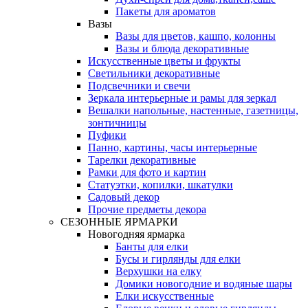
Пакеты для ароматов
Вазы
Вазы для цветов, кашпо, колонны
Вазы и блюда декоративные
Искусственные цветы и фрукты
Светильники декоративные
Подсвечники и свечи
Зеркала интерьерные и рамы для зеркал
Вешалки напольные, настенные, газетницы,
зонтичницы
Пуфики
Панно, картины, часы интерьерные
Тарелки декоративные
Рамки для фото и картин
Статуэтки, копилки, шкатулки
Садовый декор
Прочие предметы декора
СЕЗОННЫЕ ЯРМАРКИ
Новогодняя ярмарка
Банты для елки
Бусы и гирлянды для елки
Верхушки на елку
Домики новогодние и водяные шары
Елки искусственные