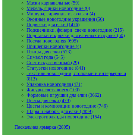
Маски карнавальные (59)
Мебель, ящики новогодние (0)
Мишура, гирлянды из фольги (4)
Оконные новогодние украшения (56)
Подвески для елки (1476)
Подсвечники, фонари, свечи новогодние (215)
Подставки и крючки для елочных игрушек (50)
Посуда новогодняя (695)
Прищепки новогодние (4)
Птицы для елки (573)
Символ года (545)
Снег искусственный (29)
Статуэтки новогодние (841)
Текстиль новогодний, столовый и интерьерный
(813)
Упаковка новогодняя (471)
Фигуры светящиеся (100)
Формовые игрушки для елки (3662)
Цветы для елки (479)
Цветы и композиции новогодние (746)
Шары и наборы для елки (2859)
Электрогирлянды новогодние (154)
Пасхальная ярмарка (2805)