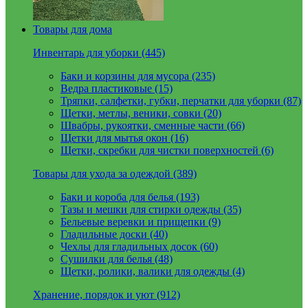
Товары для дома
Инвентарь для уборки (445)
Баки и корзины для мусора (235)
Ведра пластиковые (15)
Тряпки, салфетки, губки, перчатки для уборки (87)
Щетки, метлы, веники, совки (20)
Швабры, рукоятки, сменные части (66)
Щетки для мытья окон (16)
Щетки, скребки для чистки поверхностей (6)
Товары для ухода за одеждой (389)
Баки и короба для белья (193)
Тазы и мешки для стирки одежды (35)
Бельевые веревки и прищепки (9)
Гладильные доски (40)
Чехлы для гладильных досок (60)
Сушилки для белья (48)
Щетки, ролики, валики для одежды (4)
Хранение, порядок и уют (912)