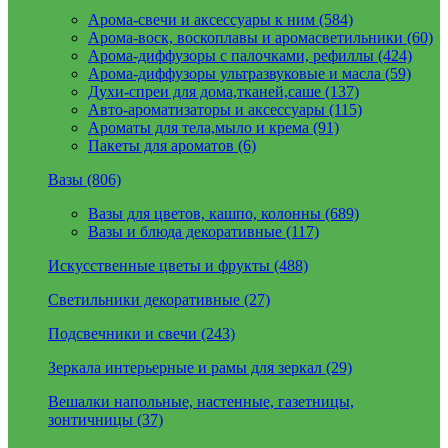
Арома-свечи и аксессуары к ним (584)
Арома-воск, воскоплавы и аромасветильники (60)
Арома-диффузоры с палочками, рефиллы (424)
Арома-диффузоры ультразвуковые и масла (59)
Духи-спреи для дома,тканей,саше (137)
Авто-ароматизаторы и аксессуары (115)
Ароматы для тела,мыло и крема (91)
Пакеты для ароматов (6)
Вазы (806)
Вазы для цветов, кашпо, колонны (689)
Вазы и блюда декоративные (117)
Искусственные цветы и фрукты (488)
Светильники декоративные (27)
Подсвечники и свечи (243)
Зеркала интерьерные и рамы для зеркал (29)
Вешалки напольные, настенные, газетницы,
зонтичницы (37)