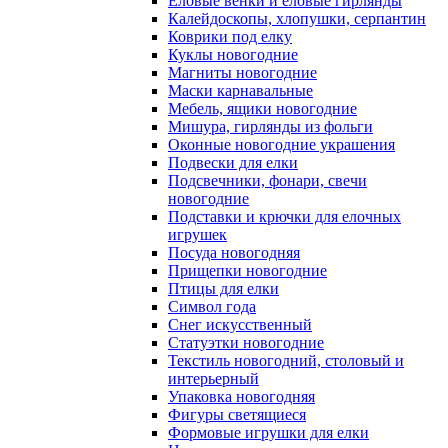
Еловые венки и еловые гирлянды
Калейдоскопы, хлопушки, серпантин
Коврики под елку
Куклы новогодние
Магниты новогодние
Маски карнавальные
Мебель, ящики новогодние
Мишура, гирлянды из фольги
Оконные новогодние украшения
Подвески для елки
Подсвечники, фонари, свечи
новогодние
Подставки и крючки для елочных
игрушек
Посуда новогодняя
Прищепки новогодние
Птицы для елки
Символ года
Снег искусственный
Статуэтки новогодние
Текстиль новогодний, столовый и
интерьерный
Упаковка новогодняя
Фигуры светящиеся
Формовые игрушки для елки