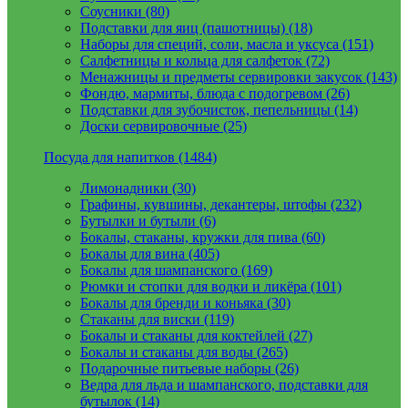
Соусники (80)
Подставки для яиц (пашотницы) (18)
Наборы для специй, соли, масла и уксуса (151)
Салфетницы и кольца для салфеток (72)
Менажницы и предметы сервировки закусок (143)
Фондю, мармиты, блюда с подогревом (26)
Подставки для зубочисток, пепельницы (14)
Доски сервировочные (25)
Посуда для напитков (1484)
Лимонадники (30)
Графины, кувшины, декантеры, штофы (232)
Бутылки и бутыли (6)
Бокалы, стаканы, кружки для пива (60)
Бокалы для вина (405)
Бокалы для шампанского (169)
Рюмки и стопки для водки и ликёра (101)
Бокалы для бренди и коньяка (30)
Стаканы для виски (119)
Бокалы и стаканы для коктейлей (27)
Бокалы и стаканы для воды (265)
Подарочные питьевые наборы (26)
Ведра для льда и шампанского, подставки для
бутылок (14)