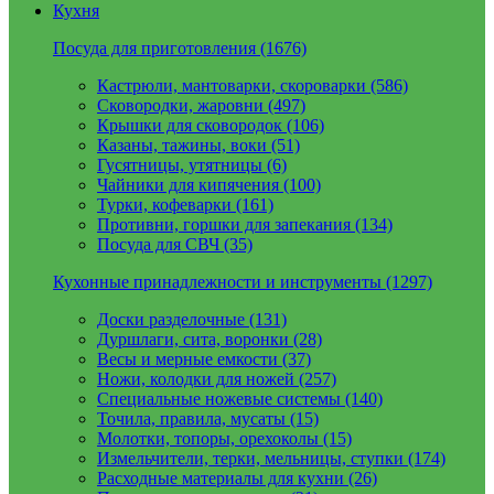
Кухня
Посуда для приготовления (1676)
Кастрюли, мантоварки, скороварки (586)
Сковородки, жаровни (497)
Крышки для сковородок (106)
Казаны, тажины, воки (51)
Гусятницы, утятницы (6)
Чайники для кипячения (100)
Турки, кофеварки (161)
Противни, горшки для запекания (134)
Посуда для СВЧ (35)
Кухонные принадлежности и инструменты (1297)
Доски разделочные (131)
Дуршлаги, сита, воронки (28)
Весы и мерные емкости (37)
Ножи, колодки для ножей (257)
Специальные ножевые системы (140)
Точила, правила, мусаты (15)
Молотки, топоры, орехоколы (15)
Измельчители, терки, мельницы, ступки (174)
Расходные материалы для кухни (26)