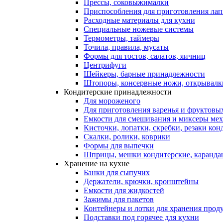
Прессы, соковыжималки
Приспособления для приготовления лап
Расходные материалы для кухни
Специальные ножевые системы
Термометры, таймеры
Точила, правила, мусаты
Формы для тостов, салатов, яичниц
Центрифуги
Шейкеры, барные принадлежности
Штопоры, консервные ножи, открывалк
Кондитерские принадлежности
Для мороженого
Для приготовления варенья и фруктовы
Емкости для смешивания и миксеры меха
Кисточки, лопатки, скребки, резаки кон
Скалки, ролики, коврики
Формы для выпечки
Шприцы, мешки кондитерские, карандаш
Хранение на кухне
Банки для сыпучих
Держатели, крючки, кронштейны
Емкости для жидкостей
Зажимы для пакетов
Контейнеры и лотки для хранения прод
Подставки под горячее для кухни