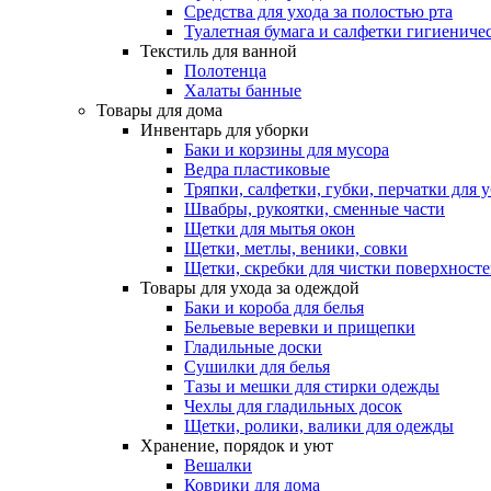
Средства для ухода за полостью рта
Туалетная бумага и салфетки гигиениче
Текстиль для ванной
Полотенца
Халаты банные
Товары для дома
Инвентарь для уборки
Баки и корзины для мусора
Ведра пластиковые
Тряпки, салфетки, губки, перчатки для 
Швабры, рукоятки, сменные части
Щетки для мытья окон
Щетки, метлы, веники, совки
Щетки, скребки для чистки поверхност
Товары для ухода за одеждой
Баки и короба для белья
Бельевые веревки и прищепки
Гладильные доски
Сушилки для белья
Тазы и мешки для стирки одежды
Чехлы для гладильных досок
Щетки, ролики, валики для одежды
Хранение, порядок и уют
Вешалки
Коврики для дома