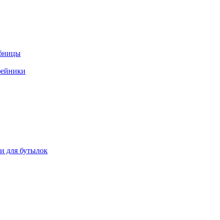
ебницы
фейники
ки для бутылок