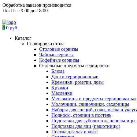
Обработка заказов производится
Пн-Пт с 9.00 до 18:00
0
0 руб.
Каталог
Сервировка стола
Столовые сервизы
Чайные сервизы
Кофейные сервизы
Отдельные предметы сервировки
Блюда
Доски сервировочные
Креманки, розетки, дозы
Кружки
Масленки
Менажницы и предметы сервировки зак
Молочники, сливочники, сахарницы
Наборы для специй, соли, масла и уксус
Подносы, столики в постель
Подставки для зубочисток, пепельницы
Подставки для яиц (пашотницы)
Посуда для чая и кофе