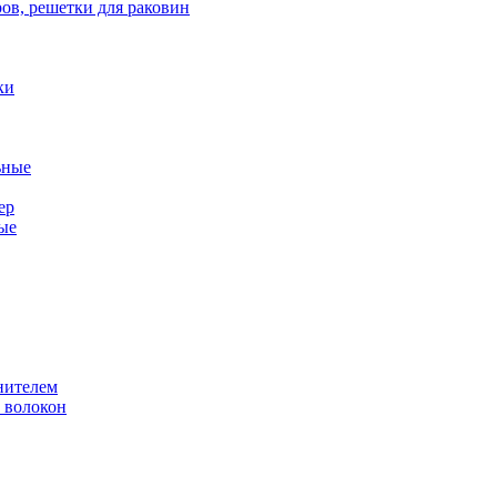
ов, решетки для раковин
ки
ьные
ер
ые
нителем
 волокон