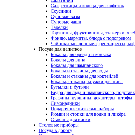
Салатники
Салфетницы и кольца для салфеток
Соусники
Суповые вазы
Суповые чаши
Тарелки
Тортницы, фруктовницы, этажерки, хл
Фондю, мармиты, блюда с подогревом
Чайники заварочные, френч-прессы, ко
Посуда для напитков
Бокалы для бренди и коньяка
Бокалы для вина
Бокалы для шампанского
Бокалы и стаканы для воды
Бокалы и стаканы для коктейлей
Бокалы, стаканы, кружки для пива
Бутылки и бутыли
Ведра для льда и шампанского, подстав
Графины, кувшины, декантеры, штофы
Лимонадники
Подарочные питьевые наборы
Рюмки и стопки для водки и ликёра
Стаканы для виски
Столовые приборы
Посуда в дорогу