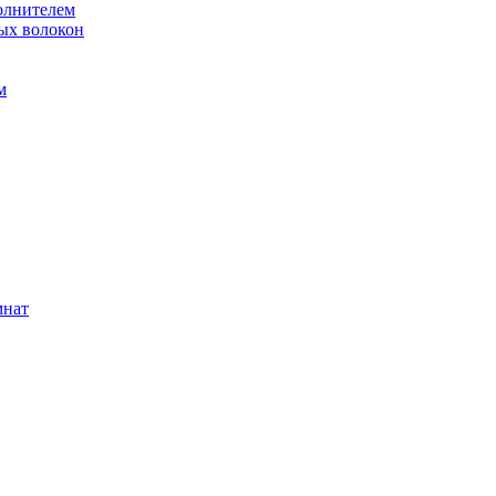
олнителем
ых волокон
м
мнат