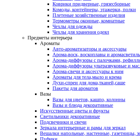
Коврики придверные, грязесборные
Комоды, контейнеры, этажерки, полки
Плетеные хозяйственные изделия
Термометры оконные, комнатные
Чехлы для одежды
Чехлы для хранения одеял
Предметы интерьера
Ароматы
Авто-ароматизаторы и аксессуары
Арома-воск, воскоплавы и аромасветил
Арома-диффузоры с палочками, рефилл
Арома-диффузоры ультразвуковые и мас
Арома-свечи и аксессуары к ним
Ароматы для тела,мыло и крема
Духи-спреи для дома,тканей,саше
Пакеты для ароматов
Вазы
Вазы для цветов, кашпо, колонны
Вазы и блюда декоративные
Искусственные цветы и фрукты
Светильники декоративные
Подсвечники и свечи
Зеркала интерьерные и рамы для зеркал
Вешалки напольные, настенные, газетницы, 
Пуфики