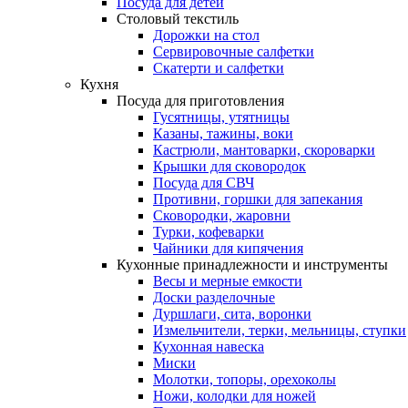
Посуда для детей
Столовый текстиль
Дорожки на стол
Сервировочные салфетки
Скатерти и салфетки
Кухня
Посуда для приготовления
Гусятницы, утятницы
Казаны, тажины, воки
Кастрюли, мантоварки, скороварки
Крышки для сковородок
Посуда для СВЧ
Противни, горшки для запекания
Сковородки, жаровни
Турки, кофеварки
Чайники для кипячения
Кухонные принадлежности и инструменты
Весы и мерные емкости
Доски разделочные
Дуршлаги, сита, воронки
Измельчители, терки, мельницы, ступки
Кухонная навеска
Миски
Молотки, топоры, орехоколы
Ножи, колодки для ножей