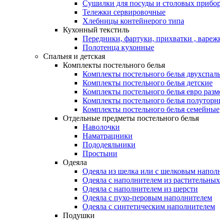
Сушилки для посуды и столовых прибор
Тележки сервировочные
Хлебницы контейнерого типа
Кухонный текстиль
Передники, фартуки, прихватки , вареж
Полотенца кухонные
Спальня и детская
Комплекты постельного белья
Комплекты постельного белья двухспал
Комплекты постельного белья детские
Комплекты постельного белья евро разм
Комплекты постельного белья полуторн
Комплекты постельного белья семейные
Отдельные предметы постельного белья
Наволочки
Наматрацники
Пододеяльники
Простыни
Одеяла
Одеяла из шелка или с шелковым напол
Одеяла с наполнителем из растительных
Одеяла с наполнителем из шерсти
Одеяла с пухо-перовым наполнителем
Одеяла с синтетическим наполнителем
Подушки