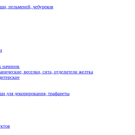
ши, пельменей, чебуреков
и
х начинок
нические, веселки, сита, отделители желтка
дитерские
и для декорирования, трафареты
уктов