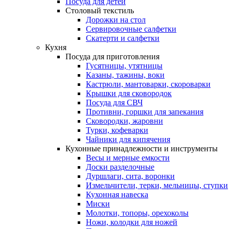
Посуда для детей
Столовый текстиль
Дорожки на стол
Сервировочные салфетки
Скатерти и салфетки
Кухня
Посуда для приготовления
Гусятницы, утятницы
Казаны, тажины, воки
Кастрюли, мантоварки, скороварки
Крышки для сковородок
Посуда для СВЧ
Противни, горшки для запекания
Сковородки, жаровни
Турки, кофеварки
Чайники для кипячения
Кухонные принадлежности и инструменты
Весы и мерные емкости
Доски разделочные
Дуршлаги, сита, воронки
Измельчители, терки, мельницы, ступки
Кухонная навеска
Миски
Молотки, топоры, орехоколы
Ножи, колодки для ножей