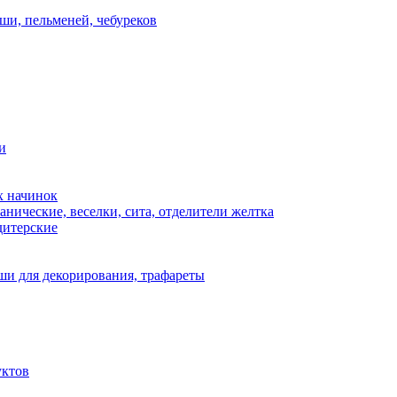
ши, пельменей, чебуреков
и
х начинок
нические, веселки, сита, отделители желтка
дитерские
и для декорирования, трафареты
уктов