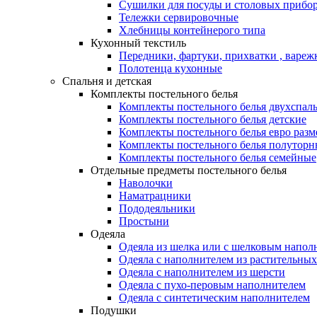
Сушилки для посуды и столовых прибор
Тележки сервировочные
Хлебницы контейнерого типа
Кухонный текстиль
Передники, фартуки, прихватки , вареж
Полотенца кухонные
Спальня и детская
Комплекты постельного белья
Комплекты постельного белья двухспал
Комплекты постельного белья детские
Комплекты постельного белья евро разм
Комплекты постельного белья полуторн
Комплекты постельного белья семейные
Отдельные предметы постельного белья
Наволочки
Наматрацники
Пододеяльники
Простыни
Одеяла
Одеяла из шелка или с шелковым напол
Одеяла с наполнителем из растительных
Одеяла с наполнителем из шерсти
Одеяла с пухо-перовым наполнителем
Одеяла с синтетическим наполнителем
Подушки