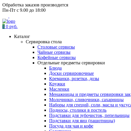
Обработка заказов производится
Пн-Пт с 9.00 до 18:00
0
0 руб.
Каталог
Сервировка стола
Столовые сервизы
Чайные сервизы
Кофейные сервизы
Отдельные предметы сервировки
Блюда
Доски сервировочные
Креманки, розетки, дозы
Кружки
Масленки
Менажницы и предметы сервировки зак
Молочники, сливочники, сахарницы
Наборы для специй, соли, масла и уксус
Подносы, столики в постель
Подставки для зубочисток, пепельницы
Подставки для яиц (пашотницы)
Посуда для чая и кофе