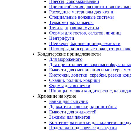
Прессы, соковыжималки
Приспособления для приготовления лап
Расходные материалы для кухни
Специальные ножевые системы
Термометры, таймеры
Точила, правила, мусаты
Формы для тостов, салатов, яичниц
Центрифуги
Шейкеры, барные принадлежности
Штопоры, консервные ножи, открывалк
Кондитерские принадлежности
Для мороженого
Для приготовления варенья и фруктовы
Емкости для смешивания и миксеры меха
Кисточки, лопатки, скребки, резаки кон
Скалки, ролики, коврики
Формы для выпечки
Шприцы, мешки кондитерские, карандаш
Хранение на кухне
Банки для сыпучих
Держатели, крючки, кронштейны
Емкости для жидкостей
Зажимы для пакетов
Контейнеры и лотки для хранения прод
Подставки под горячее для кухни