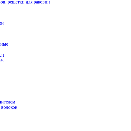
ов, решетки для раковин
ки
ьные
ер
ые
нителем
 волокон