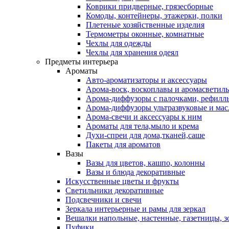
Коврики придверные, грязесборные
Комоды, контейнеры, этажерки, полки
Плетеные хозяйственные изделия
Термометры оконные, комнатные
Чехлы для одежды
Чехлы для хранения одеял
Предметы интерьера
Ароматы
Авто-ароматизаторы и аксессуары
Арома-воск, воскоплавы и аромасветил
Арома-диффузоры с палочками, рефилл
Арома-диффузоры ультразвуковые и мас
Арома-свечи и аксессуары к ним
Ароматы для тела,мыло и крема
Духи-спреи для дома,тканей,саше
Пакеты для ароматов
Вазы
Вазы для цветов, кашпо, колонны
Вазы и блюда декоративные
Искусственные цветы и фрукты
Светильники декоративные
Подсвечники и свечи
Зеркала интерьерные и рамы для зеркал
Вешалки напольные, настенные, газетницы, 
Пуфики