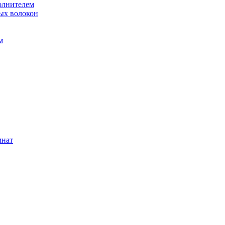
олнителем
ых волокон
м
мнат