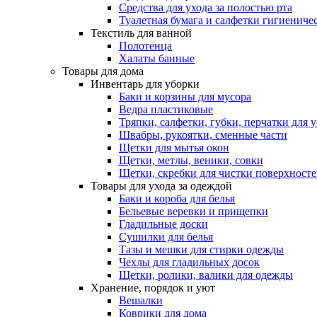
Средства для ухода за полостью рта
Туалетная бумага и салфетки гигиениче
Текстиль для ванной
Полотенца
Халаты банные
Товары для дома
Инвентарь для уборки
Баки и корзины для мусора
Ведра пластиковые
Тряпки, салфетки, губки, перчатки для 
Швабры, рукоятки, сменные части
Щетки для мытья окон
Щетки, метлы, веники, совки
Щетки, скребки для чистки поверхност
Товары для ухода за одеждой
Баки и короба для белья
Бельевые веревки и прищепки
Гладильные доски
Сушилки для белья
Тазы и мешки для стирки одежды
Чехлы для гладильных досок
Щетки, ролики, валики для одежды
Хранение, порядок и уют
Вешалки
Коврики для дома