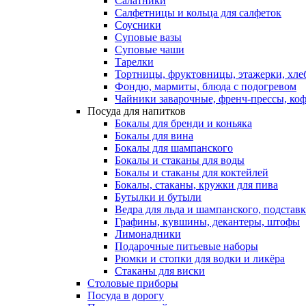
Салатники
Салфетницы и кольца для салфеток
Соусники
Суповые вазы
Суповые чаши
Тарелки
Тортницы, фруктовницы, этажерки, хл
Фондю, мармиты, блюда с подогревом
Чайники заварочные, френч-прессы, ко
Посуда для напитков
Бокалы для бренди и коньяка
Бокалы для вина
Бокалы для шампанского
Бокалы и стаканы для воды
Бокалы и стаканы для коктейлей
Бокалы, стаканы, кружки для пива
Бутылки и бутыли
Ведра для льда и шампанского, подстав
Графины, кувшины, декантеры, штофы
Лимонадники
Подарочные питьевые наборы
Рюмки и стопки для водки и ликёра
Стаканы для виски
Столовые приборы
Посуда в дорогу