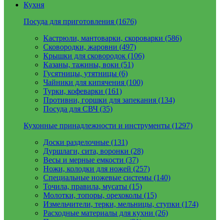
Кухня
Посуда для приготовления (1676)
Кастрюли, мантоварки, скороварки (586)
Сковородки, жаровни (497)
Крышки для сковородок (106)
Казаны, тажины, воки (51)
Гусятницы, утятницы (6)
Чайники для кипячения (100)
Турки, кофеварки (161)
Противни, горшки для запекания (134)
Посуда для СВЧ (35)
Кухонные принадлежности и инструменты (1297)
Доски разделочные (131)
Дуршлаги, сита, воронки (28)
Весы и мерные емкости (37)
Ножи, колодки для ножей (257)
Специальные ножевые системы (140)
Точила, правила, мусаты (15)
Молотки, топоры, орехоколы (15)
Измельчители, терки, мельницы, ступки (174)
Расходные материалы для кухни (26)