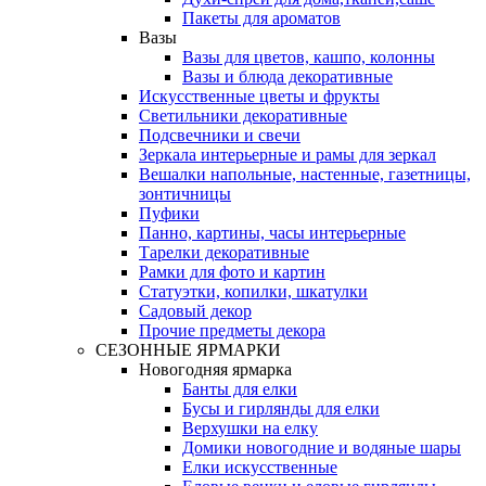
Пакеты для ароматов
Вазы
Вазы для цветов, кашпо, колонны
Вазы и блюда декоративные
Искусственные цветы и фрукты
Светильники декоративные
Подсвечники и свечи
Зеркала интерьерные и рамы для зеркал
Вешалки напольные, настенные, газетницы,
зонтичницы
Пуфики
Панно, картины, часы интерьерные
Тарелки декоративные
Рамки для фото и картин
Статуэтки, копилки, шкатулки
Садовый декор
Прочие предметы декора
СЕЗОННЫЕ ЯРМАРКИ
Новогодняя ярмарка
Банты для елки
Бусы и гирлянды для елки
Верхушки на елку
Домики новогодние и водяные шары
Елки искусственные