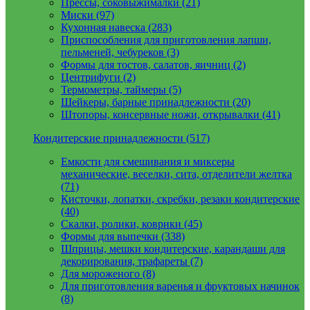
Прессы, соковыжималки (21)
Миски (97)
Кухонная навеска (283)
Приспособления для приготовления лапши,
пельменей, чебуреков (3)
Формы для тостов, салатов, яичниц (2)
Центрифуги (2)
Термометры, таймеры (5)
Шейкеры, барные принадлежности (20)
Штопоры, консервные ножи, открывалки (41)
Кондитерские принадлежности (517)
Емкости для смешивания и миксеры
механические, веселки, сита, отделители желтка
(71)
Кисточки, лопатки, скребки, резаки кондитерские
(40)
Скалки, ролики, коврики (45)
Формы для выпечки (338)
Шприцы, мешки кондитерские, карандаши для
декорирования, трафареты (7)
Для мороженого (8)
Для приготовления варенья и фруктовых начинок
(8)