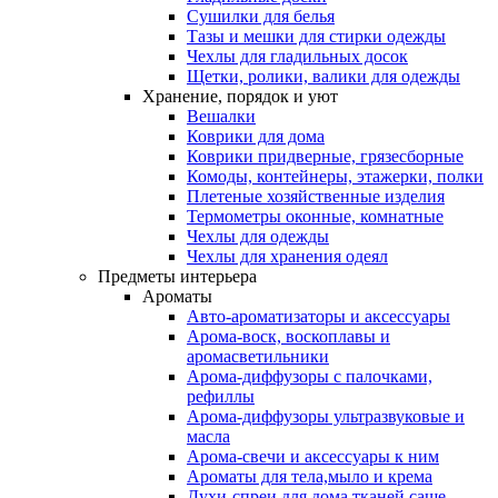
Сушилки для белья
Тазы и мешки для стирки одежды
Чехлы для гладильных досок
Щетки, ролики, валики для одежды
Хранение, порядок и уют
Вешалки
Коврики для дома
Коврики придверные, грязесборные
Комоды, контейнеры, этажерки, полки
Плетеные хозяйственные изделия
Термометры оконные, комнатные
Чехлы для одежды
Чехлы для хранения одеял
Предметы интерьера
Ароматы
Авто-ароматизаторы и аксессуары
Арома-воск, воскоплавы и
аромасветильники
Арома-диффузоры с палочками,
рефиллы
Арома-диффузоры ультразвуковые и
масла
Арома-свечи и аксессуары к ним
Ароматы для тела,мыло и крема
Духи-спреи для дома,тканей,саше