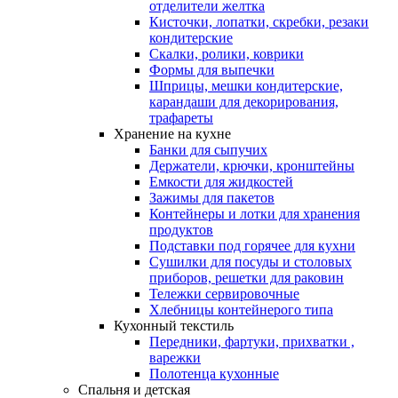
отделители желтка
Кисточки, лопатки, скребки, резаки
кондитерские
Скалки, ролики, коврики
Формы для выпечки
Шприцы, мешки кондитерские,
карандаши для декорирования,
трафареты
Хранение на кухне
Банки для сыпучих
Держатели, крючки, кронштейны
Емкости для жидкостей
Зажимы для пакетов
Контейнеры и лотки для хранения
продуктов
Подставки под горячее для кухни
Сушилки для посуды и столовых
приборов, решетки для раковин
Тележки сервировочные
Хлебницы контейнерого типа
Кухонный текстиль
Передники, фартуки, прихватки ,
варежки
Полотенца кухонные
Спальня и детская