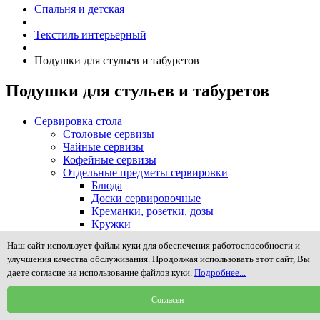
Спальня и детская
Текстиль интерьерный
Подушки для стульев и табуретов
Подушки для стульев и табуретов
Сервировка стола
Столовые сервизы
Чайные сервизы
Кофейные сервизы
Отдельные предметы сервировки
Блюда
Доски сервировочные
Креманки, розетки, дозы
Кружки
Масленки
Наш сайт использует файлы куки для обеспечения работоспособности и
Менажницы и предметы сервировки закусок
улучшения качества обслуживания. Продолжая использовать этот сайт, Вы
Молочники, сливочники, сахарницы
даете согласие на использование файлов куки.
Подробнее...
Наборы для специй, соли, масла и уксуса
Подносы, столики в постель
Согласен
Подставки для зубочисток, пепельницы
Подставки для яиц (пашотницы)