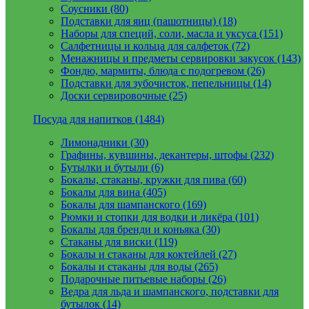
Соусники (80)
Подставки для яиц (пашотницы) (18)
Наборы для специй, соли, масла и уксуса (151)
Салфетницы и кольца для салфеток (72)
Менажницы и предметы сервировки закусок (143)
Фондю, мармиты, блюда с подогревом (26)
Подставки для зубочисток, пепельницы (14)
Доски сервировочные (25)
Посуда для напитков (1484)
Лимонадники (30)
Графины, кувшины, декантеры, штофы (232)
Бутылки и бутыли (6)
Бокалы, стаканы, кружки для пива (60)
Бокалы для вина (405)
Бокалы для шампанского (169)
Рюмки и стопки для водки и ликёра (101)
Бокалы для бренди и коньяка (30)
Стаканы для виски (119)
Бокалы и стаканы для коктейлей (27)
Бокалы и стаканы для воды (265)
Подарочные питьевые наборы (26)
Ведра для льда и шампанского, подставки для
бутылок (14)