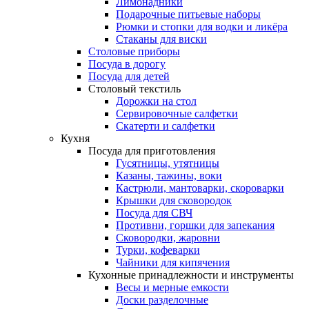
Лимонадники
Подарочные питьевые наборы
Рюмки и стопки для водки и ликёра
Стаканы для виски
Столовые приборы
Посуда в дорогу
Посуда для детей
Столовый текстиль
Дорожки на стол
Сервировочные салфетки
Скатерти и салфетки
Кухня
Посуда для приготовления
Гусятницы, утятницы
Казаны, тажины, воки
Кастрюли, мантоварки, скороварки
Крышки для сковородок
Посуда для СВЧ
Противни, горшки для запекания
Сковородки, жаровни
Турки, кофеварки
Чайники для кипячения
Кухонные принадлежности и инструменты
Весы и мерные емкости
Доски разделочные