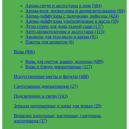
Арома-свечи и аксессуары к ним (584)
Арома-воск, воскоплавы и аромасветильники (60)
Арома-диффузоры с палочками, рефиллы (424)
Арома-диффузоры ультразвуковые и масла (59)
Духи-спреи для дома,тканей,саше (137)
Авто-ароматизаторы и аксессуары (115)
Ароматы для тела,мыло и крема (91)
Пакеты для ароматов (6)
Вазы (806)
Вазы для цветов, кашпо, колонны (689)
Вазы и блюда декоративные (117)
Искусственные цветы и фрукты (488)
Светильники декоративные (27)
Подсвечники и свечи (243)
Зеркала интерьерные и рамы для зеркал (29)
Вешалки напольные, настенные, газетницы,
зонтичницы (37)