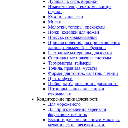
Дуршлаги, сита, воронки
Измельчители, терки, мельницы,
ступки
Кухонная навеска
Миски
Молотки, топоры, орехоколы
Ножи, колодки для ножей
Прессы, соковыжималки
Приспособления для приготовления
лапши, пельменей, чебуреков
Расходные материалы для кухни
Специальные ножевые системы
Термометры, таймеры
Точила, правила, мусаты
Формы для тостов, салатов, яичниц
Центрифуги
Шейкеры, барные принадлежности
Штопоры, консервные ножи,
открывалки
Кондитерские принадлежности
Для мороженого
Для приготовления варенья и
фруктовых начинок
Емкости для смешивания и миксеры
механические, веселки, сита,