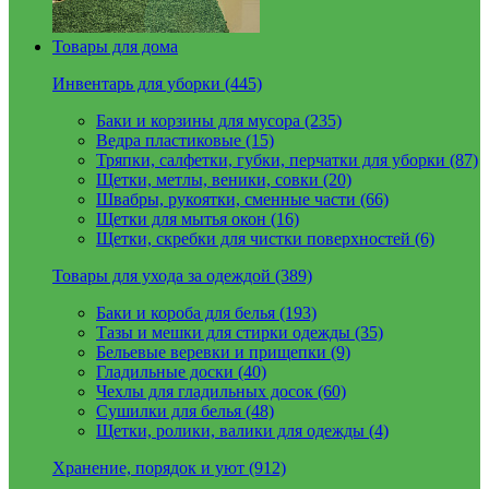
Товары для дома
Инвентарь для уборки (445)
Баки и корзины для мусора (235)
Ведра пластиковые (15)
Тряпки, салфетки, губки, перчатки для уборки (87)
Щетки, метлы, веники, совки (20)
Швабры, рукоятки, сменные части (66)
Щетки для мытья окон (16)
Щетки, скребки для чистки поверхностей (6)
Товары для ухода за одеждой (389)
Баки и короба для белья (193)
Тазы и мешки для стирки одежды (35)
Бельевые веревки и прищепки (9)
Гладильные доски (40)
Чехлы для гладильных досок (60)
Сушилки для белья (48)
Щетки, ролики, валики для одежды (4)
Хранение, порядок и уют (912)