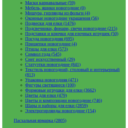
Маски карнавальные (59)
Мебель, ящики новогодние (0)
Мишура, гирлянды из фольги (4)
Оконные новогодние украшения (56)
Подвески для елки (1476)
Подсвечники, фонари, свечи новогодние (215)
Подставки и крючки для елочных игрушек (50)
Посуда новогодняя (695)
Прищепки новогодние (4)
Птицы для елки (573)
Символ года (545)
Снег искусственный (29)
Статуэтки новогодние (841)
Текстиль новогодний, столовый и интерьерный
(813)
Упаковка новогодняя (471)
Фигуры светящиеся (100)
Формовые игрушки для елки (3662)
Цветы для елки (479)
Цветы и композиции новогодние (746)
Шары и наборы для елки (2859)
Электрогирлянды новогодние (154)
Пасхальная ярмарка (2805)