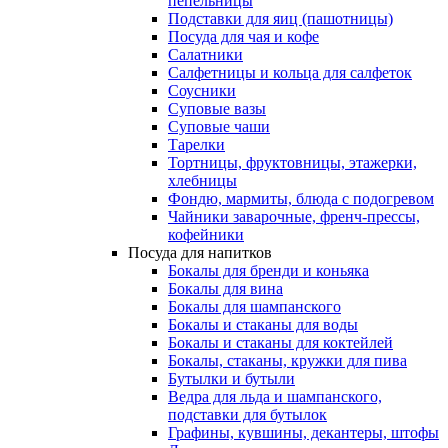
пепельницы
Подставки для яиц (пашотницы)
Посуда для чая и кофе
Салатники
Салфетницы и кольца для салфеток
Соусники
Суповые вазы
Суповые чаши
Тарелки
Тортницы, фруктовницы, этажерки,
хлебницы
Фондю, мармиты, блюда с подогревом
Чайники заварочные, френч-прессы,
кофейники
Посуда для напитков
Бокалы для бренди и коньяка
Бокалы для вина
Бокалы для шампанского
Бокалы и стаканы для воды
Бокалы и стаканы для коктейлей
Бокалы, стаканы, кружки для пива
Бутылки и бутыли
Ведра для льда и шампанского,
подставки для бутылок
Графины, кувшины, декантеры, штофы