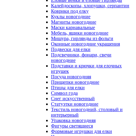
Еловые венки и еловые гирлянды
Калейдоскопы, хлопушки, серпантин
Коврики под елку
Куклы новогодние
Магниты новогодние
Маски карнавальные
Мебель, ящики новогодние
Мишура, гирлянды из фольги
Оконные новогодние украшения
Подвески для елки
Подсвечники, фонари, свечи
новогодние
Подставки и крючки для елочных
игрушек
Посуда новогодняя
Прищепки новогодние
Птицы для елки
Символ года
Снег искусственный
Статуэтки новогодние
Текстиль новогодний, столовый и
интерьерный
Упаковка новогодняя
Фигуры светящиеся
Формовые игрушки для елки