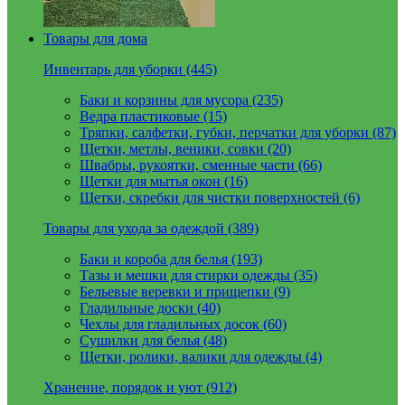
Товары для дома
Инвентарь для уборки (445)
Баки и корзины для мусора (235)
Ведра пластиковые (15)
Тряпки, салфетки, губки, перчатки для уборки (87)
Щетки, метлы, веники, совки (20)
Швабры, рукоятки, сменные части (66)
Щетки для мытья окон (16)
Щетки, скребки для чистки поверхностей (6)
Товары для ухода за одеждой (389)
Баки и короба для белья (193)
Тазы и мешки для стирки одежды (35)
Бельевые веревки и прищепки (9)
Гладильные доски (40)
Чехлы для гладильных досок (60)
Сушилки для белья (48)
Щетки, ролики, валики для одежды (4)
Хранение, порядок и уют (912)