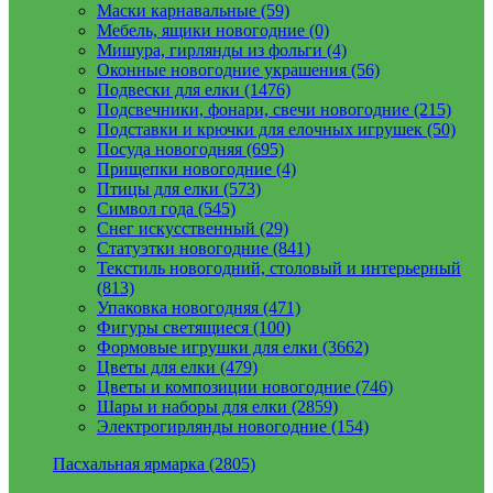
Маски карнавальные (59)
Мебель, ящики новогодние (0)
Мишура, гирлянды из фольги (4)
Оконные новогодние украшения (56)
Подвески для елки (1476)
Подсвечники, фонари, свечи новогодние (215)
Подставки и крючки для елочных игрушек (50)
Посуда новогодняя (695)
Прищепки новогодние (4)
Птицы для елки (573)
Символ года (545)
Снег искусственный (29)
Статуэтки новогодние (841)
Текстиль новогодний, столовый и интерьерный
(813)
Упаковка новогодняя (471)
Фигуры светящиеся (100)
Формовые игрушки для елки (3662)
Цветы для елки (479)
Цветы и композиции новогодние (746)
Шары и наборы для елки (2859)
Электрогирлянды новогодние (154)
Пасхальная ярмарка (2805)