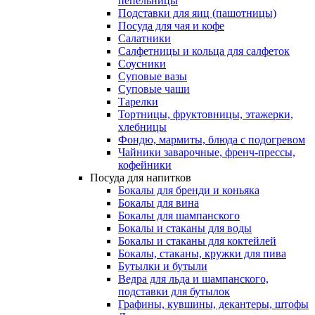
пепельницы
Подставки для яиц (пашотницы)
Посуда для чая и кофе
Салатники
Салфетницы и кольца для салфеток
Соусники
Суповые вазы
Суповые чаши
Тарелки
Тортницы, фруктовницы, этажерки,
хлебницы
Фондю, мармиты, блюда с подогревом
Чайники заварочные, френч-прессы,
кофейники
Посуда для напитков
Бокалы для бренди и коньяка
Бокалы для вина
Бокалы для шампанского
Бокалы и стаканы для воды
Бокалы и стаканы для коктейлей
Бокалы, стаканы, кружки для пива
Бутылки и бутыли
Ведра для льда и шампанского,
подставки для бутылок
Графины, кувшины, декантеры, штофы