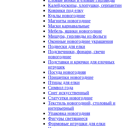
Еловые венки и еловые гирлянды
Калейдоскопы, хлопушки, серпантин
Коврики под елку
Куклы новогодние
Магниты новогодние
Маски карнавальные
Мебель, ящики новогодние
Мишура, гирлянды из фольги
Оконные новогодние украшения
Подвески для елки
Подсвечники, фонари, свечи
новогодние
Подставки и крючки для елочных
игрушек
Посуда новогодняя
Прищепки новогодние
Птицы для елки
Символ года
Снег искусственный
Статуэтки новогодние
Текстиль новогодний, столовый и
интерьерный
Упаковка новогодняя
Фигуры светящиеся
Формовые игрушки для елки