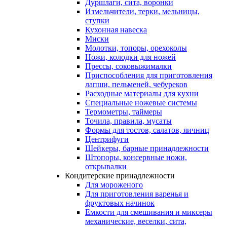
Дуршлаги, сита, воронки
Измельчители, терки, мельницы,
ступки
Кухонная навеска
Миски
Молотки, топоры, орехоколы
Ножи, колодки для ножей
Прессы, соковыжималки
Приспособления для приготовления
лапши, пельменей, чебуреков
Расходные материалы для кухни
Специальные ножевые системы
Термометры, таймеры
Точила, правила, мусаты
Формы для тостов, салатов, яичниц
Центрифуги
Шейкеры, барные принадлежности
Штопоры, консервные ножи,
открывалки
Кондитерские принадлежности
Для мороженого
Для приготовления варенья и
фруктовых начинок
Емкости для смешивания и миксеры
механические, веселки, сита,