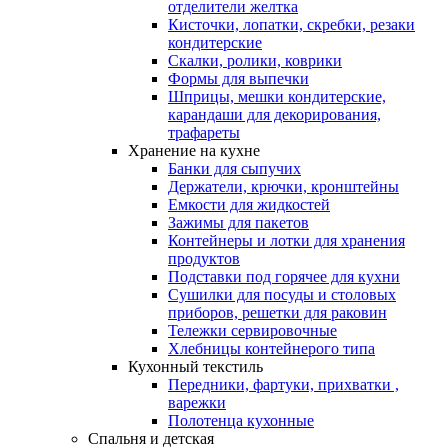
отделители желтка
Кисточки, лопатки, скребки, резаки
кондитерские
Скалки, ролики, коврики
Формы для выпечки
Шприцы, мешки кондитерские,
карандаши для декорирования,
трафареты
Хранение на кухне
Банки для сыпучих
Держатели, крючки, кронштейны
Емкости для жидкостей
Зажимы для пакетов
Контейнеры и лотки для хранения
продуктов
Подставки под горячее для кухни
Сушилки для посуды и столовых
приборов, решетки для раковин
Тележки сервировочные
Хлебницы контейнерого типа
Кухонный текстиль
Передники, фартуки, прихватки ,
варежки
Полотенца кухонные
Спальня и детская