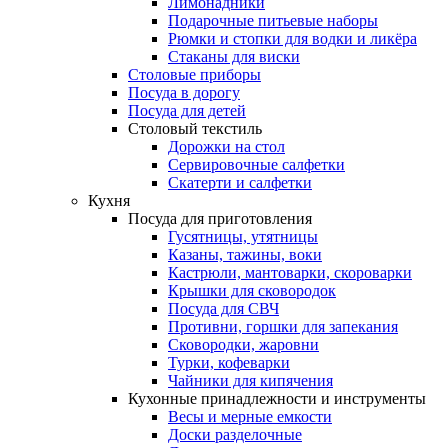
Лимонадники
Подарочные питьевые наборы
Рюмки и стопки для водки и ликёра
Стаканы для виски
Столовые приборы
Посуда в дорогу
Посуда для детей
Столовый текстиль
Дорожки на стол
Сервировочные салфетки
Скатерти и салфетки
Кухня
Посуда для приготовления
Гусятницы, утятницы
Казаны, тажины, воки
Кастрюли, мантоварки, скороварки
Крышки для сковородок
Посуда для СВЧ
Противни, горшки для запекания
Сковородки, жаровни
Турки, кофеварки
Чайники для кипячения
Кухонные принадлежности и инструменты
Весы и мерные емкости
Доски разделочные