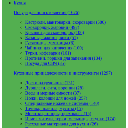
Кухня
Посуда для приготовления (1676)
Кастрюли, мантоварки, скороварки (586)
Сковородки, жаровни (497)
Крышки для сковородок (106)
Казаны, тажины, воки (51)
Гусятницы, утятницы (6)
Чайники для кипячения (100)
Турки, кофеварки (161)
Противни, горшки для запекания (134)
Посуда для СВЧ (35)
Кухонные принадлежности и инструменты (1297)
Доски разделочные (131)
Дуршлаги, сита, воронки (28)
Весы и мерные емкости (37)
Ножи, колодки для ножей (257)
Специальные ножевые системы (140)
Точила, правила, мусаты (15)
Молотки, топоры, орехоколы (15)
Измельчители, терки, мельницы, ступки (174)
Расходные материалы для кухни (26)