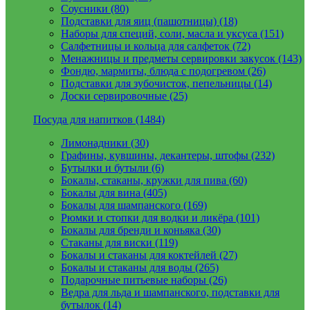
Соусники (80)
Подставки для яиц (пашотницы) (18)
Наборы для специй, соли, масла и уксуса (151)
Салфетницы и кольца для салфеток (72)
Менажницы и предметы сервировки закусок (143)
Фондю, мармиты, блюда с подогревом (26)
Подставки для зубочисток, пепельницы (14)
Доски сервировочные (25)
Посуда для напитков (1484)
Лимонадники (30)
Графины, кувшины, декантеры, штофы (232)
Бутылки и бутыли (6)
Бокалы, стаканы, кружки для пива (60)
Бокалы для вина (405)
Бокалы для шампанского (169)
Рюмки и стопки для водки и ликёра (101)
Бокалы для бренди и коньяка (30)
Стаканы для виски (119)
Бокалы и стаканы для коктейлей (27)
Бокалы и стаканы для воды (265)
Подарочные питьевые наборы (26)
Ведра для льда и шампанского, подставки для
бутылок (14)