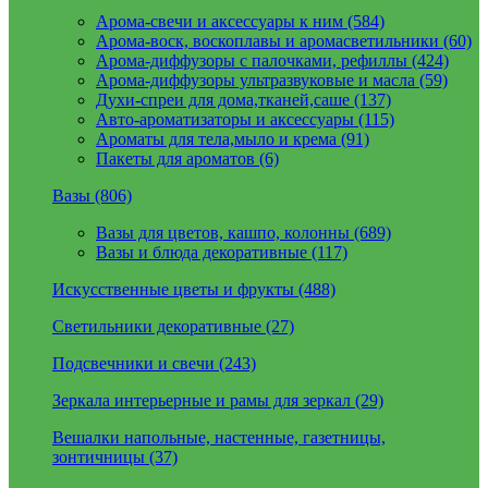
Арома-свечи и аксессуары к ним (584)
Арома-воск, воскоплавы и аромасветильники (60)
Арома-диффузоры с палочками, рефиллы (424)
Арома-диффузоры ультразвуковые и масла (59)
Духи-спреи для дома,тканей,саше (137)
Авто-ароматизаторы и аксессуары (115)
Ароматы для тела,мыло и крема (91)
Пакеты для ароматов (6)
Вазы (806)
Вазы для цветов, кашпо, колонны (689)
Вазы и блюда декоративные (117)
Искусственные цветы и фрукты (488)
Светильники декоративные (27)
Подсвечники и свечи (243)
Зеркала интерьерные и рамы для зеркал (29)
Вешалки напольные, настенные, газетницы,
зонтичницы (37)