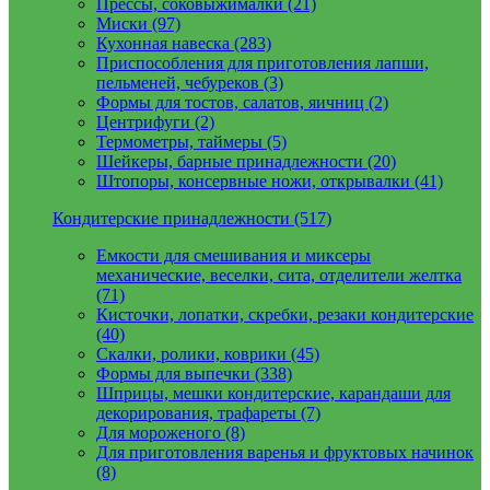
Прессы, соковыжималки (21)
Миски (97)
Кухонная навеска (283)
Приспособления для приготовления лапши,
пельменей, чебуреков (3)
Формы для тостов, салатов, яичниц (2)
Центрифуги (2)
Термометры, таймеры (5)
Шейкеры, барные принадлежности (20)
Штопоры, консервные ножи, открывалки (41)
Кондитерские принадлежности (517)
Емкости для смешивания и миксеры
механические, веселки, сита, отделители желтка
(71)
Кисточки, лопатки, скребки, резаки кондитерские
(40)
Скалки, ролики, коврики (45)
Формы для выпечки (338)
Шприцы, мешки кондитерские, карандаши для
декорирования, трафареты (7)
Для мороженого (8)
Для приготовления варенья и фруктовых начинок
(8)