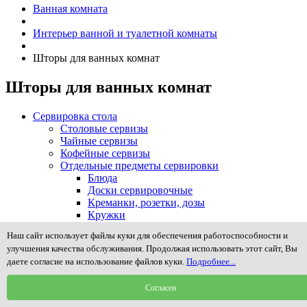
Ванная комната
Интерьер ванной и туалетной комнаты
Шторы для ванных комнат
Шторы для ванных комнат
Сервировка стола
Столовые сервизы
Чайные сервизы
Кофейные сервизы
Отдельные предметы сервировки
Блюда
Доски сервировочные
Креманки, розетки, дозы
Кружки
Масленки
Наш сайт использует файлы куки для обеспечения работоспособности и
Менажницы и предметы сервировки закусок
улучшения качества обслуживания. Продолжая использовать этот сайт, Вы
Молочники, сливочники, сахарницы
даете согласие на использование файлов куки.
Подробнее...
Наборы для специй, соли, масла и уксуса
Подносы, столики в постель
Согласен
Подставки для зубочисток, пепельницы
Подставки для яиц (пашотницы)