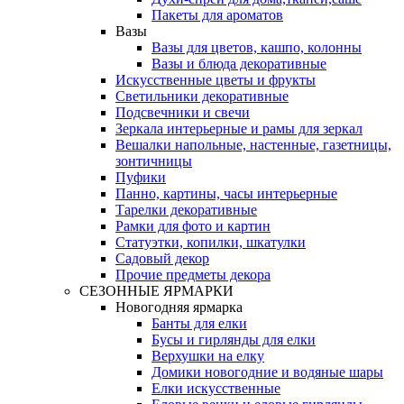
Пакеты для ароматов
Вазы
Вазы для цветов, кашпо, колонны
Вазы и блюда декоративные
Искусственные цветы и фрукты
Светильники декоративные
Подсвечники и свечи
Зеркала интерьерные и рамы для зеркал
Вешалки напольные, настенные, газетницы,
зонтичницы
Пуфики
Панно, картины, часы интерьерные
Тарелки декоративные
Рамки для фото и картин
Статуэтки, копилки, шкатулки
Садовый декор
Прочие предметы декора
СЕЗОННЫЕ ЯРМАРКИ
Новогодняя ярмарка
Банты для елки
Бусы и гирлянды для елки
Верхушки на елку
Домики новогодние и водяные шары
Елки искусственные