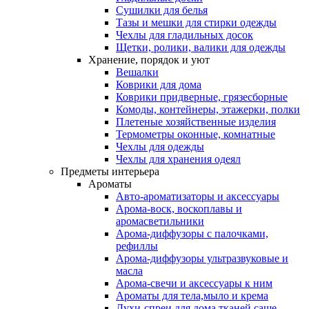
Сушилки для белья
Тазы и мешки для стирки одежды
Чехлы для гладильных досок
Щетки, ролики, валики для одежды
Хранение, порядок и уют
Вешалки
Коврики для дома
Коврики придверные, грязесборные
Комоды, контейнеры, этажерки, полки
Плетеные хозяйственные изделия
Термометры оконные, комнатные
Чехлы для одежды
Чехлы для хранения одеял
Предметы интерьера
Ароматы
Авто-ароматизаторы и аксессуары
Арома-воск, воскоплавы и
аромасветильники
Арома-диффузоры с палочками,
рефиллы
Арома-диффузоры ультразвуковые и
масла
Арома-свечи и аксессуары к ним
Ароматы для тела,мыло и крема
Духи-спреи для дома,тканей,саше