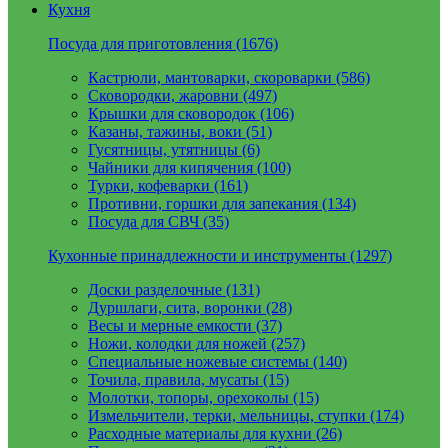
Кухня
Посуда для приготовления (1676)
Кастрюли, мантоварки, скороварки (586)
Сковородки, жаровни (497)
Крышки для сковородок (106)
Казаны, тажины, воки (51)
Гусятницы, утятницы (6)
Чайники для кипячения (100)
Турки, кофеварки (161)
Противни, горшки для запекания (134)
Посуда для СВЧ (35)
Кухонные принадлежности и инструменты (1297)
Доски разделочные (131)
Дуршлаги, сита, воронки (28)
Весы и мерные емкости (37)
Ножи, колодки для ножей (257)
Специальные ножевые системы (140)
Точила, правила, мусаты (15)
Молотки, топоры, орехоколы (15)
Измельчители, терки, мельницы, ступки (174)
Расходные материалы для кухни (26)