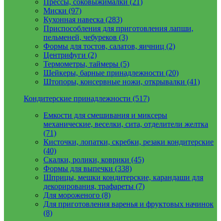
Прессы, соковыжималки (21)
Миски (97)
Кухонная навеска (283)
Приспособления для приготовления лапши,
пельменей, чебуреков (3)
Формы для тостов, салатов, яичниц (2)
Центрифуги (2)
Термометры, таймеры (5)
Шейкеры, барные принадлежности (20)
Штопоры, консервные ножи, открывалки (41)
Кондитерские принадлежности (517)
Емкости для смешивания и миксеры
механические, веселки, сита, отделители желтка
(71)
Кисточки, лопатки, скребки, резаки кондитерские
(40)
Скалки, ролики, коврики (45)
Формы для выпечки (338)
Шприцы, мешки кондитерские, карандаши для
декорирования, трафареты (7)
Для мороженого (8)
Для приготовления варенья и фруктовых начинок
(8)