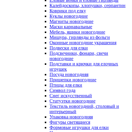
Еловые венки и еловые гирлянды
Калейдоскопы, хлопушки, серпантин
Коврики под елку
Куклы новогодние
Магниты новогодние
Маски карнавальные
Мебель, ящики новогодние
Мишура, гирлянды из фольги
Оконные новогодние украшения
Подвески для елки
Подсвечники, фонари, свечи
новогодние
Подставки и крючки для елочных
игрушек
Посуда новогодняя
Прищепки новогодние
Птицы для елки
Символ года
Снег искусственный
Статуэтки новогодние
Текстиль новогодний, столовый и
интерьерный
Упаковка новогодняя
Фигуры светящиеся
Формовые игрушки для елки