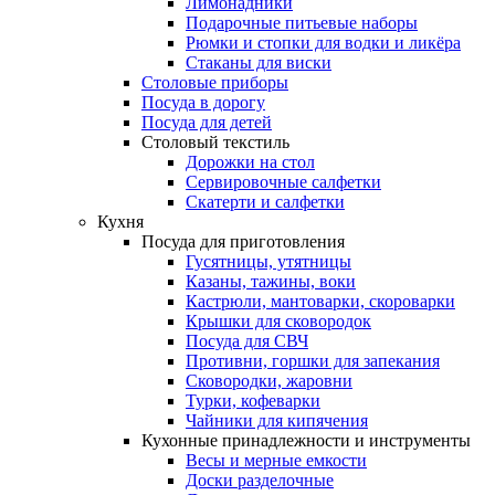
Лимонадники
Подарочные питьевые наборы
Рюмки и стопки для водки и ликёра
Стаканы для виски
Столовые приборы
Посуда в дорогу
Посуда для детей
Столовый текстиль
Дорожки на стол
Сервировочные салфетки
Скатерти и салфетки
Кухня
Посуда для приготовления
Гусятницы, утятницы
Казаны, тажины, воки
Кастрюли, мантоварки, скороварки
Крышки для сковородок
Посуда для СВЧ
Противни, горшки для запекания
Сковородки, жаровни
Турки, кофеварки
Чайники для кипячения
Кухонные принадлежности и инструменты
Весы и мерные емкости
Доски разделочные