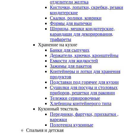
отделители желтка
Кисточки, лопатки, скребки, резаки
кондитерские
Скалки, ролики, коврики
Формы для выпечки
Шприцы, мешки кондитерские,
карандаши для декорирования,
трафареты
Хранение на кухне
Банки для сыпучих
Держатели, крючки, кронштейны
Емкости для жидкостей
Зажимы для пакетов
Контейнеры и лотки для хранения
продуктов
Подставки под горячее для кухни
Сушилки для посуды и столовых
приборов, решетки для раковин
Тележки сервировочные
Хлебницы контейнерого типа
Кухонный текстиль
Передники, фартуки, прихватки ,
варежки
Полотенца кухонные
Спальня и детская