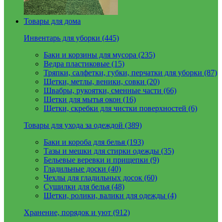
Товары для дома
Инвентарь для уборки (445)
Баки и корзины для мусора (235)
Ведра пластиковые (15)
Тряпки, салфетки, губки, перчатки для уборки (87)
Щетки, метлы, веники, совки (20)
Швабры, рукоятки, сменные части (66)
Щетки для мытья окон (16)
Щетки, скребки для чистки поверхностей (6)
Товары для ухода за одеждой (389)
Баки и короба для белья (193)
Тазы и мешки для стирки одежды (35)
Бельевые веревки и прищепки (9)
Гладильные доски (40)
Чехлы для гладильных досок (60)
Сушилки для белья (48)
Щетки, ролики, валики для одежды (4)
Хранение, порядок и уют (912)