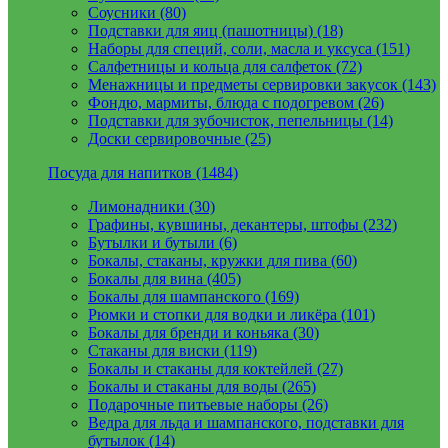
Соусники (80)
Подставки для яиц (пашотницы) (18)
Наборы для специй, соли, масла и уксуса (151)
Салфетницы и кольца для салфеток (72)
Менажницы и предметы сервировки закусок (143)
Фондю, мармиты, блюда с подогревом (26)
Подставки для зубочисток, пепельницы (14)
Доски сервировочные (25)
Посуда для напитков (1484)
Лимонадники (30)
Графины, кувшины, декантеры, штофы (232)
Бутылки и бутыли (6)
Бокалы, стаканы, кружки для пива (60)
Бокалы для вина (405)
Бокалы для шампанского (169)
Рюмки и стопки для водки и ликёра (101)
Бокалы для бренди и коньяка (30)
Стаканы для виски (119)
Бокалы и стаканы для коктейлей (27)
Бокалы и стаканы для воды (265)
Подарочные питьевые наборы (26)
Ведра для льда и шампанского, подставки для
бутылок (14)