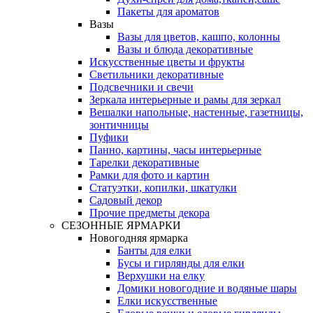
Пакеты для ароматов
Вазы
Вазы для цветов, кашпо, колонны
Вазы и блюда декоративные
Искусственные цветы и фрукты
Светильники декоративные
Подсвечники и свечи
Зеркала интерьерные и рамы для зеркал
Вешалки напольные, настенные, газетницы,
зонтичницы
Пуфики
Панно, картины, часы интерьерные
Тарелки декоративные
Рамки для фото и картин
Статуэтки, копилки, шкатулки
Садовый декор
Прочие предметы декора
СЕЗОННЫЕ ЯРМАРКИ
Новогодняя ярмарка
Банты для елки
Бусы и гирлянды для елки
Верхушки на елку
Домики новогодние и водяные шары
Елки искусственные