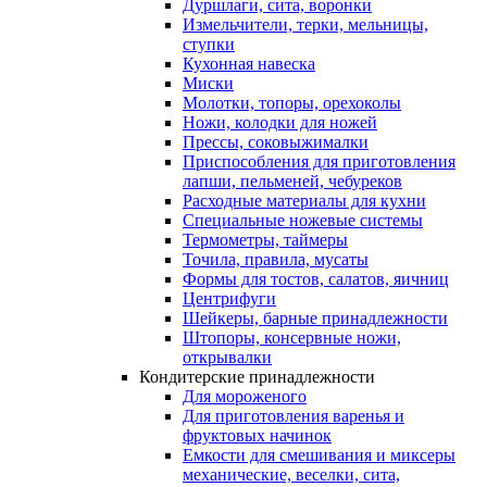
Дуршлаги, сита, воронки
Измельчители, терки, мельницы,
ступки
Кухонная навеска
Миски
Молотки, топоры, орехоколы
Ножи, колодки для ножей
Прессы, соковыжималки
Приспособления для приготовления
лапши, пельменей, чебуреков
Расходные материалы для кухни
Специальные ножевые системы
Термометры, таймеры
Точила, правила, мусаты
Формы для тостов, салатов, яичниц
Центрифуги
Шейкеры, барные принадлежности
Штопоры, консервные ножи,
открывалки
Кондитерские принадлежности
Для мороженого
Для приготовления варенья и
фруктовых начинок
Емкости для смешивания и миксеры
механические, веселки, сита,