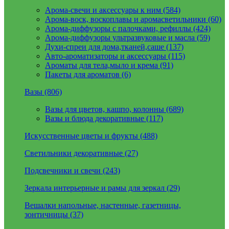
Арома-свечи и аксессуары к ним (584)
Арома-воск, воскоплавы и аромасветильники (60)
Арома-диффузоры с палочками, рефиллы (424)
Арома-диффузоры ультразвуковые и масла (59)
Духи-спреи для дома,тканей,саше (137)
Авто-ароматизаторы и аксессуары (115)
Ароматы для тела,мыло и крема (91)
Пакеты для ароматов (6)
Вазы (806)
Вазы для цветов, кашпо, колонны (689)
Вазы и блюда декоративные (117)
Искусственные цветы и фрукты (488)
Светильники декоративные (27)
Подсвечники и свечи (243)
Зеркала интерьерные и рамы для зеркал (29)
Вешалки напольные, настенные, газетницы,
зонтичницы (37)