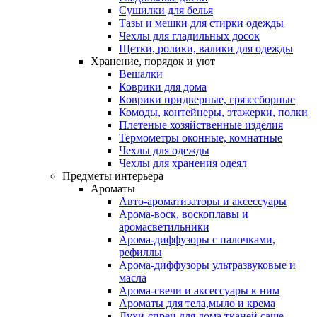
Сушилки для белья
Тазы и мешки для стирки одежды
Чехлы для гладильных досок
Щетки, ролики, валики для одежды
Хранение, порядок и уют
Вешалки
Коврики для дома
Коврики придверные, грязесборные
Комоды, контейнеры, этажерки, полки
Плетеные хозяйственные изделия
Термометры оконные, комнатные
Чехлы для одежды
Чехлы для хранения одеял
Предметы интерьера
Ароматы
Авто-ароматизаторы и аксессуары
Арома-воск, воскоплавы и
аромасветильники
Арома-диффузоры с палочками,
рефиллы
Арома-диффузоры ультразвуковые и
масла
Арома-свечи и аксессуары к ним
Ароматы для тела,мыло и крема
Духи-спреи для дома,тканей,саше