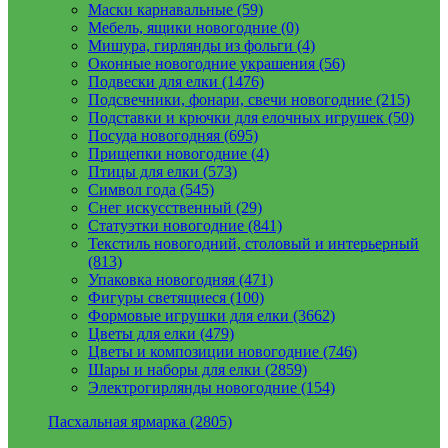
Маски карнавальные (59)
Мебель, ящики новогодние (0)
Мишура, гирлянды из фольги (4)
Оконные новогодние украшения (56)
Подвески для елки (1476)
Подсвечники, фонари, свечи новогодние (215)
Подставки и крючки для елочных игрушек (50)
Посуда новогодняя (695)
Прищепки новогодние (4)
Птицы для елки (573)
Символ года (545)
Снег искусственный (29)
Статуэтки новогодние (841)
Текстиль новогодний, столовый и интерьерный
(813)
Упаковка новогодняя (471)
Фигуры светящиеся (100)
Формовые игрушки для елки (3662)
Цветы для елки (479)
Цветы и композиции новогодние (746)
Шары и наборы для елки (2859)
Электрогирлянды новогодние (154)
Пасхальная ярмарка (2805)