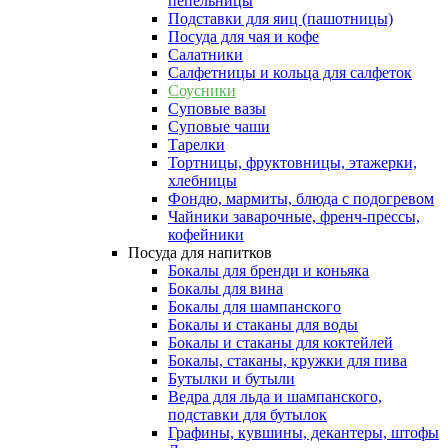
пепельницы
Подставки для яиц (пашотницы)
Посуда для чая и кофе
Салатники
Салфетницы и кольца для салфеток
Соусники
Суповые вазы
Суповые чаши
Тарелки
Тортницы, фруктовницы, этажерки,
хлебницы
Фондю, мармиты, блюда с подогревом
Чайники заварочные, френч-прессы,
кофейники
Посуда для напитков
Бокалы для бренди и коньяка
Бокалы для вина
Бокалы для шампанского
Бокалы и стаканы для воды
Бокалы и стаканы для коктейлей
Бокалы, стаканы, кружки для пива
Бутылки и бутыли
Ведра для льда и шампанского,
подставки для бутылок
Графины, кувшины, декантеры, штофы