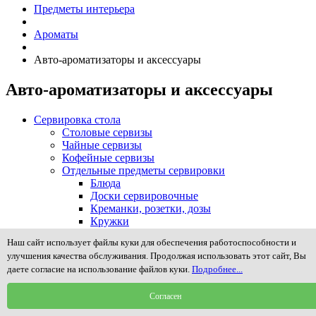
Предметы интерьера
Ароматы
Авто-ароматизаторы и аксессуары
Авто-ароматизаторы и аксессуары
Сервировка стола
Столовые сервизы
Чайные сервизы
Кофейные сервизы
Отдельные предметы сервировки
Блюда
Доски сервировочные
Креманки, розетки, дозы
Кружки
Масленки
Наш сайт использует файлы куки для обеспечения работоспособности и
Менажницы и предметы сервировки закусок
улучшения качества обслуживания. Продолжая использовать этот сайт, Вы
Молочники, сливочники, сахарницы
даете согласие на использование файлов куки.
Подробнее...
Наборы для специй, соли, масла и уксуса
Подносы, столики в постель
Согласен
Подставки для зубочисток, пепельницы
Подставки для яиц (пашотницы)