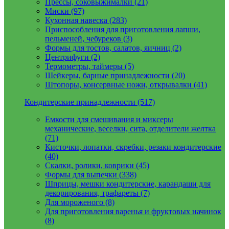
Прессы, соковыжималки (21)
Миски (97)
Кухонная навеска (283)
Приспособления для приготовления лапши,
пельменей, чебуреков (3)
Формы для тостов, салатов, яичниц (2)
Центрифуги (2)
Термометры, таймеры (5)
Шейкеры, барные принадлежности (20)
Штопоры, консервные ножи, открывалки (41)
Кондитерские принадлежности (517)
Емкости для смешивания и миксеры
механические, веселки, сита, отделители желтка
(71)
Кисточки, лопатки, скребки, резаки кондитерские
(40)
Скалки, ролики, коврики (45)
Формы для выпечки (338)
Шприцы, мешки кондитерские, карандаши для
декорирования, трафареты (7)
Для мороженого (8)
Для приготовления варенья и фруктовых начинок
(8)