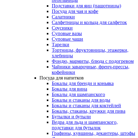
пепельницы
Подставки для яиц (пашотницы)
Посуда для чая и кофе
Салатники
Салфетницы и кольца для салфеток
Соусники
Суповые вазы
Суповые чаши
Тарелки
Тортницы, фруктовницы, этажерки,
хлебницы
Фондю, мармиты, блюда с подогревом
Чайники заварочные, френч-прессы,
кофейники
Посуда для напитков
Бокалы для бренди и коньяка
Бокалы для вина
Бокалы для шампанского
Бокалы и стаканы для воды
Бокалы и стаканы для коктейлей
Бокалы, стаканы, кружки для пива
Бутылки и бутыли
Ведра для льда и шампанского,
подставки для бутылок
Графины, кувшины, декантеры, штофы