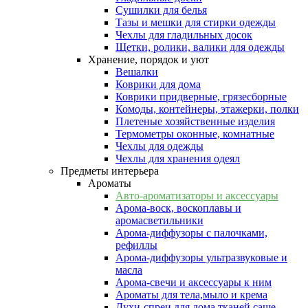
Сушилки для белья
Тазы и мешки для стирки одежды
Чехлы для гладильных досок
Щетки, ролики, валики для одежды
Хранение, порядок и уют
Вешалки
Коврики для дома
Коврики придверные, грязесборные
Комоды, контейнеры, этажерки, полки
Плетеные хозяйственные изделия
Термометры оконные, комнатные
Чехлы для одежды
Чехлы для хранения одеял
Предметы интерьера
Ароматы
Авто-ароматизаторы и аксессуары
Арома-воск, воскоплавы и
аромасветильники
Арома-диффузоры с палочками,
рефиллы
Арома-диффузоры ультразвуковые и
масла
Арома-свечи и аксессуары к ним
Ароматы для тела,мыло и крема
Духи-спреи для дома,тканей,саше