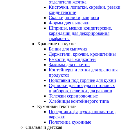
отделители желтка
Кисточки, лопатки, скребки, резаки
кондитерские
Скалки, ролики, коврики
Формы для выпечки
Шприцы, мешки кондитерские,
карандаши для декорирования,
трафареты
Хранение на кухне
Банки для сыпучих
Держатели, крючки, кронштейны
Емкости для жидкостей
Зажимы для пакетов
Контейнеры и лотки для хранения
продуктов
Подставки под горячее для кухни
Сушилки для посуды и столовых
приборов, решетки для раковин
Тележки сервировочные
Хлебницы контейнерого типа
Кухонный текстиль
Передники, фартуки, прихватки ,
варежки
Полотенца кухонные
Спальня и детская