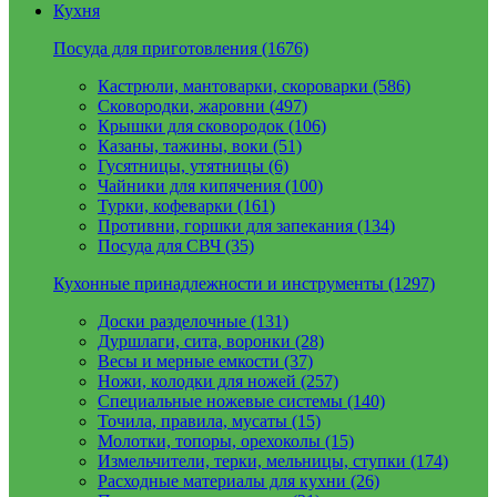
Кухня
Посуда для приготовления (1676)
Кастрюли, мантоварки, скороварки (586)
Сковородки, жаровни (497)
Крышки для сковородок (106)
Казаны, тажины, воки (51)
Гусятницы, утятницы (6)
Чайники для кипячения (100)
Турки, кофеварки (161)
Противни, горшки для запекания (134)
Посуда для СВЧ (35)
Кухонные принадлежности и инструменты (1297)
Доски разделочные (131)
Дуршлаги, сита, воронки (28)
Весы и мерные емкости (37)
Ножи, колодки для ножей (257)
Специальные ножевые системы (140)
Точила, правила, мусаты (15)
Молотки, топоры, орехоколы (15)
Измельчители, терки, мельницы, ступки (174)
Расходные материалы для кухни (26)