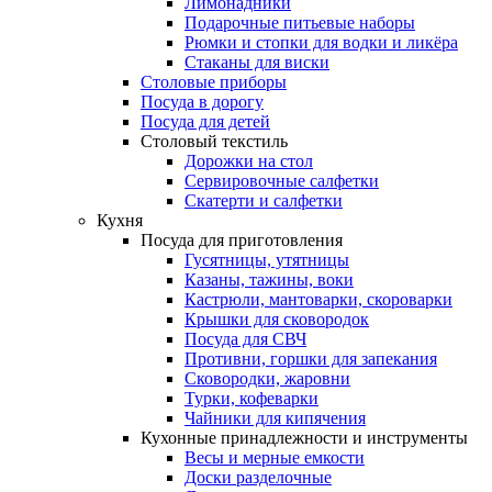
Лимонадники
Подарочные питьевые наборы
Рюмки и стопки для водки и ликёра
Стаканы для виски
Столовые приборы
Посуда в дорогу
Посуда для детей
Столовый текстиль
Дорожки на стол
Сервировочные салфетки
Скатерти и салфетки
Кухня
Посуда для приготовления
Гусятницы, утятницы
Казаны, тажины, воки
Кастрюли, мантоварки, скороварки
Крышки для сковородок
Посуда для СВЧ
Противни, горшки для запекания
Сковородки, жаровни
Турки, кофеварки
Чайники для кипячения
Кухонные принадлежности и инструменты
Весы и мерные емкости
Доски разделочные