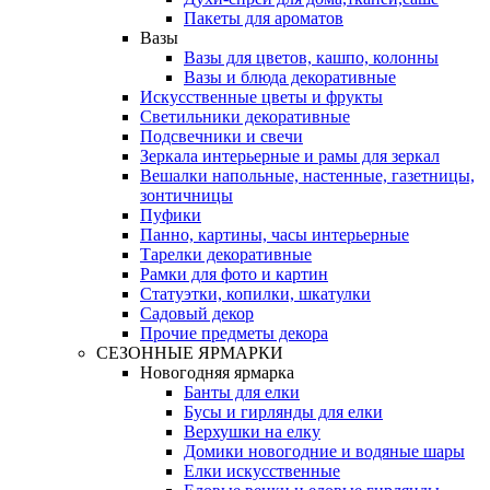
Пакеты для ароматов
Вазы
Вазы для цветов, кашпо, колонны
Вазы и блюда декоративные
Искусственные цветы и фрукты
Светильники декоративные
Подсвечники и свечи
Зеркала интерьерные и рамы для зеркал
Вешалки напольные, настенные, газетницы,
зонтичницы
Пуфики
Панно, картины, часы интерьерные
Тарелки декоративные
Рамки для фото и картин
Статуэтки, копилки, шкатулки
Садовый декор
Прочие предметы декора
СЕЗОННЫЕ ЯРМАРКИ
Новогодняя ярмарка
Банты для елки
Бусы и гирлянды для елки
Верхушки на елку
Домики новогодние и водяные шары
Елки искусственные