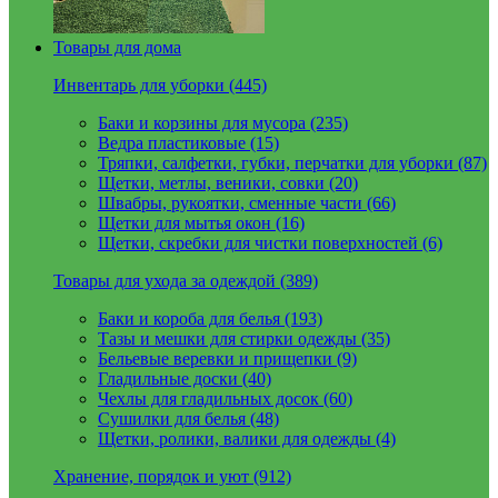
Товары для дома
Инвентарь для уборки (445)
Баки и корзины для мусора (235)
Ведра пластиковые (15)
Тряпки, салфетки, губки, перчатки для уборки (87)
Щетки, метлы, веники, совки (20)
Швабры, рукоятки, сменные части (66)
Щетки для мытья окон (16)
Щетки, скребки для чистки поверхностей (6)
Товары для ухода за одеждой (389)
Баки и короба для белья (193)
Тазы и мешки для стирки одежды (35)
Бельевые веревки и прищепки (9)
Гладильные доски (40)
Чехлы для гладильных досок (60)
Сушилки для белья (48)
Щетки, ролики, валики для одежды (4)
Хранение, порядок и уют (912)