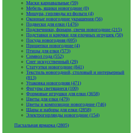
Маски карнавальные (59)
Мебель, ящики новогодние (0)
Мишура, гирлянды из фольги (4)
Оконные новогодние украшения (56)
Подвески для елки (1476)
Подсвечники, фонари, свечи новогодние (215)
Подставки и крючки для елочных игрушек (50)
Посуда новогодняя (695)
Прищепки новогодние (4)
Птицы для елки (573)
Символ года (552)
Снег искусственный (29)
Статуэтки новогодние (841)
Текстиль новогодний, столовый и интерьерный
(813)
Упаковка новогодняя (471)
Фигуры светящиеся (100)
Формовые игрушки для елки (3658)
Цветы для елки (479)
Цветы и композиции новогодние (746)
Шары и наборы для елки (2858)
Электрогирлянды новогодние (154)
Пасхальная ярмарка (2805)