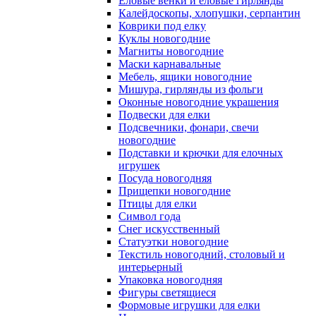
Еловые венки и еловые гирлянды
Калейдоскопы, хлопушки, серпантин
Коврики под елку
Куклы новогодние
Магниты новогодние
Маски карнавальные
Мебель, ящики новогодние
Мишура, гирлянды из фольги
Оконные новогодние украшения
Подвески для елки
Подсвечники, фонари, свечи
новогодние
Подставки и крючки для елочных
игрушек
Посуда новогодняя
Прищепки новогодние
Птицы для елки
Символ года
Снег искусственный
Статуэтки новогодние
Текстиль новогодний, столовый и
интерьерный
Упаковка новогодняя
Фигуры светящиеся
Формовые игрушки для елки