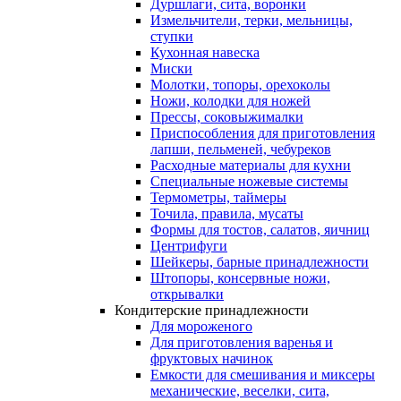
Дуршлаги, сита, воронки
Измельчители, терки, мельницы,
ступки
Кухонная навеска
Миски
Молотки, топоры, орехоколы
Ножи, колодки для ножей
Прессы, соковыжималки
Приспособления для приготовления
лапши, пельменей, чебуреков
Расходные материалы для кухни
Специальные ножевые системы
Термометры, таймеры
Точила, правила, мусаты
Формы для тостов, салатов, яичниц
Центрифуги
Шейкеры, барные принадлежности
Штопоры, консервные ножи,
открывалки
Кондитерские принадлежности
Для мороженого
Для приготовления варенья и
фруктовых начинок
Емкости для смешивания и миксеры
механические, веселки, сита,