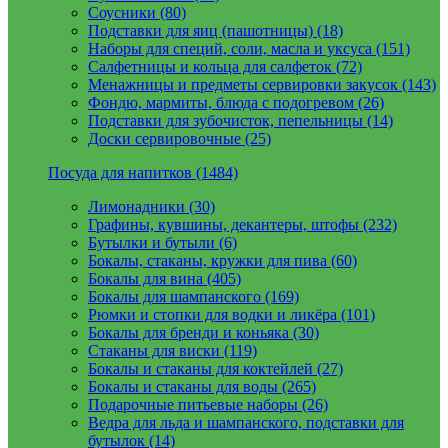
Соусники (80)
Подставки для яиц (пашотницы) (18)
Наборы для специй, соли, масла и уксуса (151)
Салфетницы и кольца для салфеток (72)
Менажницы и предметы сервировки закусок (143)
Фондю, мармиты, блюда с подогревом (26)
Подставки для зубочисток, пепельницы (14)
Доски сервировочные (25)
Посуда для напитков (1484)
Лимонадники (30)
Графины, кувшины, декантеры, штофы (232)
Бутылки и бутыли (6)
Бокалы, стаканы, кружки для пива (60)
Бокалы для вина (405)
Бокалы для шампанского (169)
Рюмки и стопки для водки и ликёра (101)
Бокалы для бренди и коньяка (30)
Стаканы для виски (119)
Бокалы и стаканы для коктейлей (27)
Бокалы и стаканы для воды (265)
Подарочные питьевые наборы (26)
Ведра для льда и шампанского, подставки для
бутылок (14)