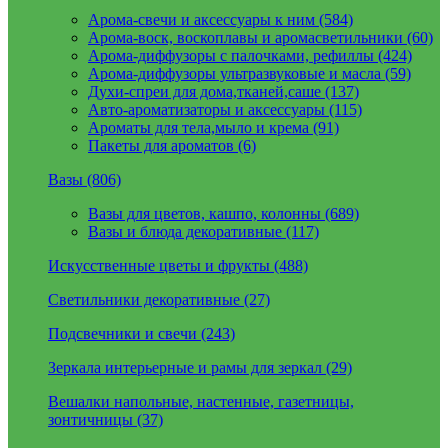
Арома-свечи и аксессуары к ним (584)
Арома-воск, воскоплавы и аромасветильники (60)
Арома-диффузоры с палочками, рефиллы (424)
Арома-диффузоры ультразвуковые и масла (59)
Духи-спреи для дома,тканей,саше (137)
Авто-ароматизаторы и аксессуары (115)
Ароматы для тела,мыло и крема (91)
Пакеты для ароматов (6)
Вазы (806)
Вазы для цветов, кашпо, колонны (689)
Вазы и блюда декоративные (117)
Искусственные цветы и фрукты (488)
Светильники декоративные (27)
Подсвечники и свечи (243)
Зеркала интерьерные и рамы для зеркал (29)
Вешалки напольные, настенные, газетницы,
зонтичницы (37)