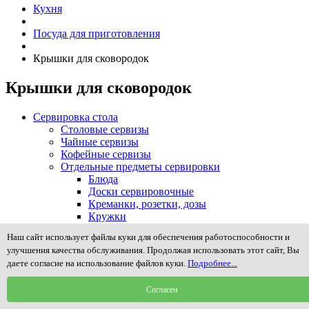
Кухня
Посуда для приготовления
Крышки для сковородок
Крышки для сковородок
Сервировка стола
Столовые сервизы
Чайные сервизы
Кофейные сервизы
Отдельные предметы сервировки
Блюда
Доски сервировочные
Креманки, розетки, дозы
Кружки
Масленки
Наш сайт использует файлы куки для обеспечения работоспособности и
Менажницы и предметы сервировки закусок
улучшения качества обслуживания. Продолжая использовать этот сайт, Вы
Молочники, сливочники, сахарницы
даете согласие на использование файлов куки.
Подробнее...
Наборы для специй, соли, масла и уксуса
Подносы, столики в постель
Согласен
Подставки для зубочисток, пепельницы
Подставки для яиц (пашотницы)