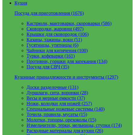
Кухня
Посуда для приготовления (1676)
Кастрюли, мантоварки, скороварки (586)
Сковородки, жаровни (497)
Крышки для сковородок (106)
Казаны, тажины, воки (51)
Гусятницы, утятницы (6)
Чайники для кипячения (100)
Турки, кофеварки (161)
Противни, горшки для запекания (134)
Посуда для СВЧ (35)
Кухонные принадлежности и инструменты (1297)
Доски разделочные (131)
Дуршлаги, сита, воронки (28)
Весы и мерные емкости (37)
Ножи, колодки для ножей (257)
Специальные ножевые системы (140)
Точила, правила, мусаты (15)
Молотки, топоры, орехоколы (15)
Измельчители, терки, мельницы, ступки (174)
Расходные материалы для кухни (26)