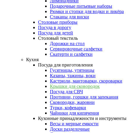
Лимонадники
Подарочные питьевые наборы
Рюмки и стопки для водки и ликёра
Стаканы для виски
Столовые приборы
Посуда в дорогу
Посуда для детей
Столовый текстиль
Дорожки на стол
Сервировочные салфетки
Скатерти и салфетки
Кухня
Посуда для приготовления
Гусятницы, утятницы
Казаны, тажины, воки
Кастрюли, мантоварки, скороварки
Крышки для сковородок
Посуда для СВЧ
Противни, горшки для запекания
Сковородки, жаровни
Турки, кофеварки
Чайники для кипячения
Кухонные принадлежности и инструменты
Весы и мерные емкости
Доски разделочные