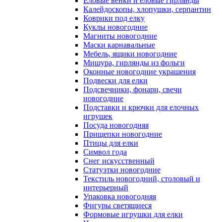
Еловые венки и еловые гирлянды
Калейдоскопы, хлопушки, серпантин
Коврики под елку
Куклы новогодние
Магниты новогодние
Маски карнавальные
Мебель, ящики новогодние
Мишура, гирлянды из фольги
Оконные новогодние украшения
Подвески для елки
Подсвечники, фонари, свечи
новогодние
Подставки и крючки для елочных
игрушек
Посуда новогодняя
Прищепки новогодние
Птицы для елки
Символ года
Снег искусственный
Статуэтки новогодние
Текстиль новогодний, столовый и
интерьерный
Упаковка новогодняя
Фигуры светящиеся
Формовые игрушки для елки