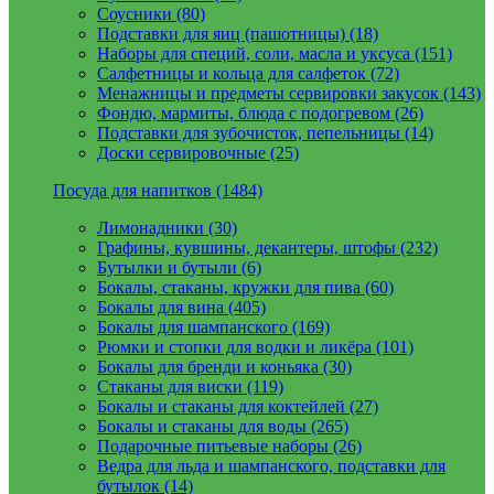
Соусники (80)
Подставки для яиц (пашотницы) (18)
Наборы для специй, соли, масла и уксуса (151)
Салфетницы и кольца для салфеток (72)
Менажницы и предметы сервировки закусок (143)
Фондю, мармиты, блюда с подогревом (26)
Подставки для зубочисток, пепельницы (14)
Доски сервировочные (25)
Посуда для напитков (1484)
Лимонадники (30)
Графины, кувшины, декантеры, штофы (232)
Бутылки и бутыли (6)
Бокалы, стаканы, кружки для пива (60)
Бокалы для вина (405)
Бокалы для шампанского (169)
Рюмки и стопки для водки и ликёра (101)
Бокалы для бренди и коньяка (30)
Стаканы для виски (119)
Бокалы и стаканы для коктейлей (27)
Бокалы и стаканы для воды (265)
Подарочные питьевые наборы (26)
Ведра для льда и шампанского, подставки для
бутылок (14)