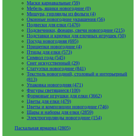
Маски карнавальные (59)
Мебель, ящики новогодние (0)
Мишура, гирлянды из фольги (4)
Оконные новогодние украшения (56)
Подвески для елки (1476)
Подсвечники, фонари, свечи новогодние (215)
Подставки и крючки для елочных игрушек (50)
Посуда новогодняя (695)
Прищепки новогодние (4)
Птицы для елки (573)
Символ года (545)
Снег искусственный (29)
Статуэтки новогодние (841)
Текстиль новогодний, столовый и интерьерный
(813)
Упаковка новогодняя (471)
Фигуры светящиеся (100)
Формовые игрушки для елки (3662)
Цветы для елки (479)
Цветы и композиции новогодние (746)
Шары и наборы для елки (2859)
Электрогирлянды новогодние (154)
Пасхальная ярмарка (2805)