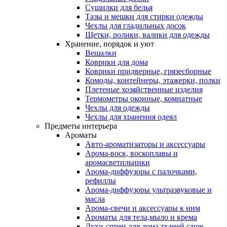
Сушилки для белья
Тазы и мешки для стирки одежды
Чехлы для гладильных досок
Щетки, ролики, валики для одежды
Хранение, порядок и уют
Вешалки
Коврики для дома
Коврики придверные, грязесборные
Комоды, контейнеры, этажерки, полки
Плетеные хозяйственные изделия
Термометры оконные, комнатные
Чехлы для одежды
Чехлы для хранения одеял
Предметы интерьера
Ароматы
Авто-ароматизаторы и аксессуары
Арома-воск, воскоплавы и
аромасветильники
Арома-диффузоры с палочками,
рефиллы
Арома-диффузоры ультразвуковые и
масла
Арома-свечи и аксессуары к ним
Ароматы для тела,мыло и крема
Духи-спреи для дома,тканей,саше