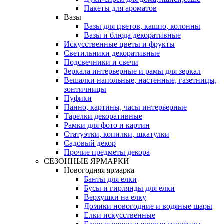
Пакеты для ароматов
Вазы
Вазы для цветов, кашпо, колонны
Вазы и блюда декоративные
Искусственные цветы и фрукты
Светильники декоративные
Подсвечники и свечи
Зеркала интерьерные и рамы для зеркал
Вешалки напольные, настенные, газетницы,
зонтичницы
Пуфики
Панно, картины, часы интерьерные
Тарелки декоративные
Рамки для фото и картин
Статуэтки, копилки, шкатулки
Садовый декор
Прочие предметы декора
СЕЗОННЫЕ ЯРМАРКИ
Новогодняя ярмарка
Банты для елки
Бусы и гирлянды для елки
Верхушки на елку
Домики новогодние и водяные шары
Елки искусственные