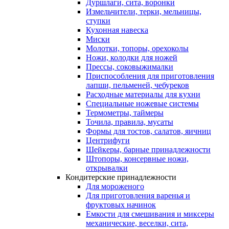
Дуршлаги, сита, воронки
Измельчители, терки, мельницы,
ступки
Кухонная навеска
Миски
Молотки, топоры, орехоколы
Ножи, колодки для ножей
Прессы, соковыжималки
Приспособления для приготовления
лапши, пельменей, чебуреков
Расходные материалы для кухни
Специальные ножевые системы
Термометры, таймеры
Точила, правила, мусаты
Формы для тостов, салатов, яичниц
Центрифуги
Шейкеры, барные принадлежности
Штопоры, консервные ножи,
открывалки
Кондитерские принадлежности
Для мороженого
Для приготовления варенья и
фруктовых начинок
Емкости для смешивания и миксеры
механические, веселки, сита,