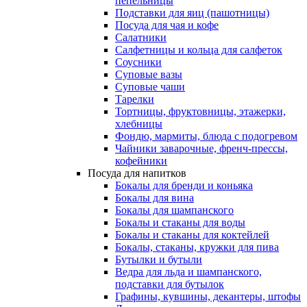
пепельницы
Подставки для яиц (пашотницы)
Посуда для чая и кофе
Салатники
Салфетницы и кольца для салфеток
Соусники
Суповые вазы
Суповые чаши
Тарелки
Тортницы, фруктовницы, этажерки,
хлебницы
Фондю, мармиты, блюда с подогревом
Чайники заварочные, френч-прессы,
кофейники
Посуда для напитков
Бокалы для бренди и коньяка
Бокалы для вина
Бокалы для шампанского
Бокалы и стаканы для воды
Бокалы и стаканы для коктейлей
Бокалы, стаканы, кружки для пива
Бутылки и бутыли
Ведра для льда и шампанского,
подставки для бутылок
Графины, кувшины, декантеры, штофы