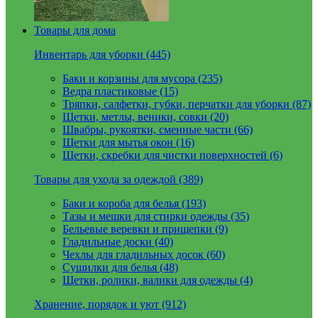
Товары для дома
Инвентарь для уборки (445)
Баки и корзины для мусора (235)
Ведра пластиковые (15)
Тряпки, салфетки, губки, перчатки для уборки (87)
Щетки, метлы, веники, совки (20)
Швабры, рукоятки, сменные части (66)
Щетки для мытья окон (16)
Щетки, скребки для чистки поверхностей (6)
Товары для ухода за одеждой (389)
Баки и короба для белья (193)
Тазы и мешки для стирки одежды (35)
Бельевые веревки и прищепки (9)
Гладильные доски (40)
Чехлы для гладильных досок (60)
Сушилки для белья (48)
Щетки, ролики, валики для одежды (4)
Хранение, порядок и уют (912)