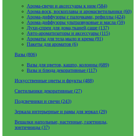
Арома-свечи и аксессуары к ним (584)
Арома-воск, воскоплавы и аромасветильники (60)
Арома-диффузоры с палочками, рефиллы (424)
Арома-диффузоры ультразвуковые и масла (59)
Духи-спреи для дома,тканей,саше (137)
Авто-ароматизаторы и аксессуары (115)
Ароматы для тела,мыло и крема (91)
Пакеты для ароматов (6)
Вазы (806)
Вазы для цветов, кашпо, колонны (689)
Вазы и блюда декоративные (117)
Искусственные цветы и фрукты (488)
Светильники декоративные (27)
Подсвечники и свечи (243)
Зеркала интерьерные и рамы для зеркал (29)
Вешалки напольные, настенные, газетницы,
зонтичницы (37)