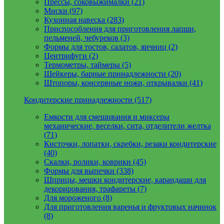
Прессы, соковыжималки (21)
Миски (97)
Кухонная навеска (283)
Приспособления для приготовления лапши,
пельменей, чебуреков (3)
Формы для тостов, салатов, яичниц (2)
Центрифуги (2)
Термометры, таймеры (5)
Шейкеры, барные принадлежности (20)
Штопоры, консервные ножи, открывалки (41)
Кондитерские принадлежности (517)
Емкости для смешивания и миксеры
механические, веселки, сита, отделители желтка
(71)
Кисточки, лопатки, скребки, резаки кондитерские
(40)
Скалки, ролики, коврики (45)
Формы для выпечки (338)
Шприцы, мешки кондитерские, карандаши для
декорирования, трафареты (7)
Для мороженого (8)
Для приготовления варенья и фруктовых начинок
(8)