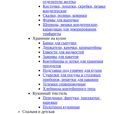
отделители желтка
Кисточки, лопатки, скребки, резаки
кондитерские
Скалки, ролики, коврики
Формы для выпечки
Шприцы, мешки кондитерские,
карандаши для декорирования,
трафареты
Хранение на кухне
Банки для сыпучих
Держатели, крючки, кронштейны
Емкости для жидкостей
Зажимы для пакетов
Контейнеры и лотки для хранения
продуктов
Подставки под горячее для кухни
Сушилки для посуды и столовых
приборов, решетки для раковин
Тележки сервировочные
Хлебницы контейнерого типа
Кухонный текстиль
Передники, фартуки, прихватки ,
варежки
Полотенца кухонные
Спальня и детская