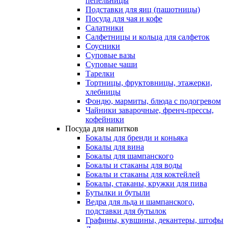
пепельницы
Подставки для яиц (пашотницы)
Посуда для чая и кофе
Салатники
Салфетницы и кольца для салфеток
Соусники
Суповые вазы
Суповые чаши
Тарелки
Тортницы, фруктовницы, этажерки,
хлебницы
Фондю, мармиты, блюда с подогревом
Чайники заварочные, френч-прессы,
кофейники
Посуда для напитков
Бокалы для бренди и коньяка
Бокалы для вина
Бокалы для шампанского
Бокалы и стаканы для воды
Бокалы и стаканы для коктейлей
Бокалы, стаканы, кружки для пива
Бутылки и бутыли
Ведра для льда и шампанского,
подставки для бутылок
Графины, кувшины, декантеры, штофы