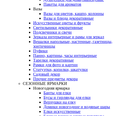
Пакеты для ароматов
Вазы
Вазы для цветов, кашпо, колонны
Вазы и блюда декоративные
Искусственные цветы и фрукты
Светильники декоративные
Подсвечники и свечи
Зеркала интерьерные и рамы для зеркал
Вешалки напольные, настенные, газетницы,
зонтичницы
Пуфики
Панно, картины, часы интерьерные
Тарелки декоративные
Рамки для фото и картин
Статуэтки, копилки, шкатулки
Садовый декор
Прочие предметы декора
СЕЗОННЫЕ ЯРМАРКИ
Новогодняя ярмарка
Банты для елки
Бусы и гирлянды для елки
Верхушки на елку
Домики новогодние и водяные шары
Елки искусственные