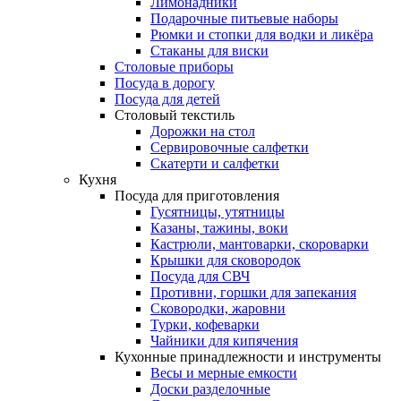
Лимонадники
Подарочные питьевые наборы
Рюмки и стопки для водки и ликёра
Стаканы для виски
Столовые приборы
Посуда в дорогу
Посуда для детей
Столовый текстиль
Дорожки на стол
Сервировочные салфетки
Скатерти и салфетки
Кухня
Посуда для приготовления
Гусятницы, утятницы
Казаны, тажины, воки
Кастрюли, мантоварки, скороварки
Крышки для сковородок
Посуда для СВЧ
Противни, горшки для запекания
Сковородки, жаровни
Турки, кофеварки
Чайники для кипячения
Кухонные принадлежности и инструменты
Весы и мерные емкости
Доски разделочные