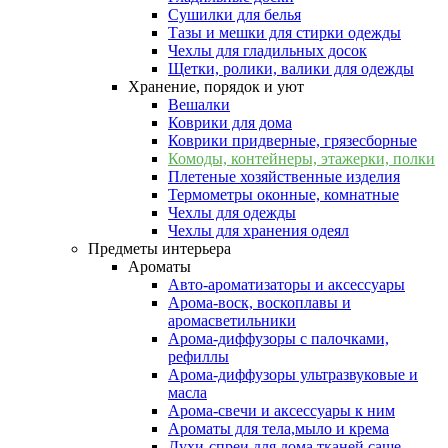
Сушилки для белья
Тазы и мешки для стирки одежды
Чехлы для гладильных досок
Щетки, ролики, валики для одежды
Хранение, порядок и уют
Вешалки
Коврики для дома
Коврики придверные, грязесборные
Комоды, контейнеры, этажерки, полки
Плетеные хозяйственные изделия
Термометры оконные, комнатные
Чехлы для одежды
Чехлы для хранения одеял
Предметы интерьера
Ароматы
Авто-ароматизаторы и аксессуары
Арома-воск, воскоплавы и
аромасветильники
Арома-диффузоры с палочками,
рефиллы
Арома-диффузоры ультразвуковые и
масла
Арома-свечи и аксессуары к ним
Ароматы для тела,мыло и крема
Духи-спреи для дома,тканей,саше