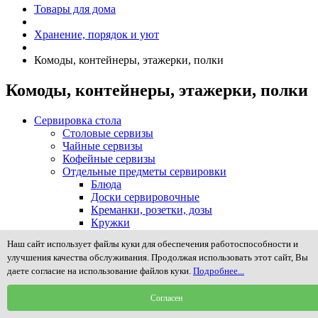
Товары для дома
Хранение, порядок и уют
Комоды, контейнеры, этажерки, полки
Комоды, контейнеры, этажерки, полки
Сервировка стола
Столовые сервизы
Чайные сервизы
Кофейные сервизы
Отдельные предметы сервировки
Блюда
Доски сервировочные
Креманки, розетки, дозы
Кружки
Масленки
Наш сайт использует файлы куки для обеспечения работоспособности и
Менажницы и предметы сервировки закусок
улучшения качества обслуживания. Продолжая использовать этот сайт, Вы
Молочники, сливочники, сахарницы
даете согласие на использование файлов куки.
Подробнее...
Наборы для специй, соли, масла и уксуса
Подносы, столики в постель
Согласен
Подставки для зубочисток, пепельницы
Подставки для яиц (пашотницы)