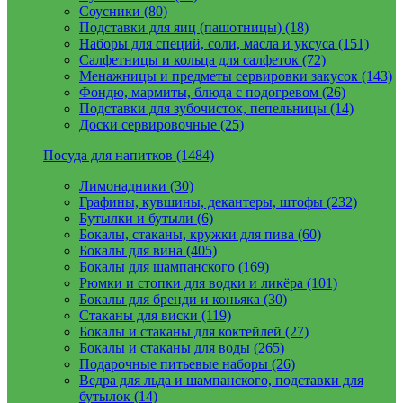
Соусники (80)
Подставки для яиц (пашотницы) (18)
Наборы для специй, соли, масла и уксуса (151)
Салфетницы и кольца для салфеток (72)
Менажницы и предметы сервировки закусок (143)
Фондю, мармиты, блюда с подогревом (26)
Подставки для зубочисток, пепельницы (14)
Доски сервировочные (25)
Посуда для напитков (1484)
Лимонадники (30)
Графины, кувшины, декантеры, штофы (232)
Бутылки и бутыли (6)
Бокалы, стаканы, кружки для пива (60)
Бокалы для вина (405)
Бокалы для шампанского (169)
Рюмки и стопки для водки и ликёра (101)
Бокалы для бренди и коньяка (30)
Стаканы для виски (119)
Бокалы и стаканы для коктейлей (27)
Бокалы и стаканы для воды (265)
Подарочные питьевые наборы (26)
Ведра для льда и шампанского, подставки для
бутылок (14)