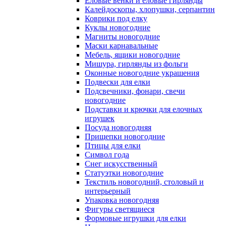
Еловые венки и еловые гирлянды
Калейдоскопы, хлопушки, серпантин
Коврики под елку
Куклы новогодние
Магниты новогодние
Маски карнавальные
Мебель, ящики новогодние
Мишура, гирлянды из фольги
Оконные новогодние украшения
Подвески для елки
Подсвечники, фонари, свечи
новогодние
Подставки и крючки для елочных
игрушек
Посуда новогодняя
Прищепки новогодние
Птицы для елки
Символ года
Снег искусственный
Статуэтки новогодние
Текстиль новогодний, столовый и
интерьерный
Упаковка новогодняя
Фигуры светящиеся
Формовые игрушки для елки