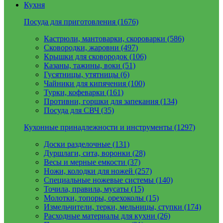
Кухня
Посуда для приготовления (1676)
Кастрюли, мантоварки, скороварки (586)
Сковородки, жаровни (497)
Крышки для сковородок (106)
Казаны, тажины, воки (51)
Гусятницы, утятницы (6)
Чайники для кипячения (100)
Турки, кофеварки (161)
Противни, горшки для запекания (134)
Посуда для СВЧ (35)
Кухонные принадлежности и инструменты (1297)
Доски разделочные (131)
Дуршлаги, сита, воронки (28)
Весы и мерные емкости (37)
Ножи, колодки для ножей (257)
Специальные ножевые системы (140)
Точила, правила, мусаты (15)
Молотки, топоры, орехоколы (15)
Измельчители, терки, мельницы, ступки (174)
Расходные материалы для кухни (26)