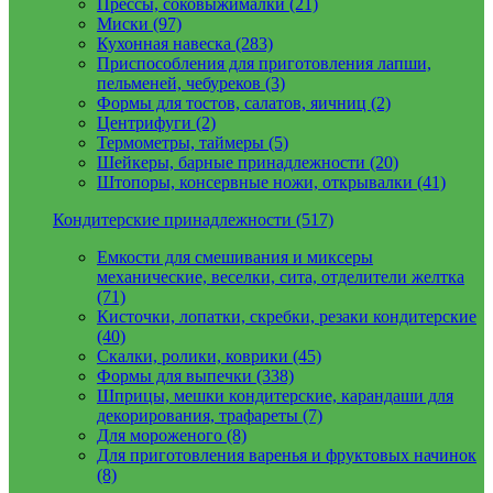
Прессы, соковыжималки (21)
Миски (97)
Кухонная навеска (283)
Приспособления для приготовления лапши,
пельменей, чебуреков (3)
Формы для тостов, салатов, яичниц (2)
Центрифуги (2)
Термометры, таймеры (5)
Шейкеры, барные принадлежности (20)
Штопоры, консервные ножи, открывалки (41)
Кондитерские принадлежности (517)
Емкости для смешивания и миксеры
механические, веселки, сита, отделители желтка
(71)
Кисточки, лопатки, скребки, резаки кондитерские
(40)
Скалки, ролики, коврики (45)
Формы для выпечки (338)
Шприцы, мешки кондитерские, карандаши для
декорирования, трафареты (7)
Для мороженого (8)
Для приготовления варенья и фруктовых начинок
(8)