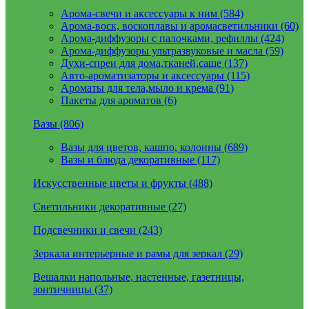
Арома-свечи и аксессуары к ним (584)
Арома-воск, воскоплавы и аромасветильники (60)
Арома-диффузоры с палочками, рефиллы (424)
Арома-диффузоры ультразвуковые и масла (59)
Духи-спреи для дома,тканей,саше (137)
Авто-ароматизаторы и аксессуары (115)
Ароматы для тела,мыло и крема (91)
Пакеты для ароматов (6)
Вазы (806)
Вазы для цветов, кашпо, колонны (689)
Вазы и блюда декоративные (117)
Искусственные цветы и фрукты (488)
Светильники декоративные (27)
Подсвечники и свечи (243)
Зеркала интерьерные и рамы для зеркал (29)
Вешалки напольные, настенные, газетницы,
зонтичницы (37)