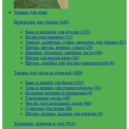
Товары для дома
Инвентарь для уборки (445)
Баки и корзины для мусора (235)
Ведра пластиковые (15)
Тряпки, салфетки, губки, перчатки для уборки (87)
Щетки, метлы, веники, совки (20)
Швабры, рукоятки, сменные части (66)
Щетки для мытья окон (16)
Щетки, скребки для чистки поверхностей (6)
Товары для ухода за одеждой (389)
Баки и короба для белья (193)
Тазы и мешки для стирки одежды (35)
Бельевые веревки и прищепки (9)
Гладильные доски (40)
Чехлы для гладильных досок (60)
Сушилки для белья (48)
Щетки, ролики, валики для одежды (4)
Хранение, порядок и уют (912)