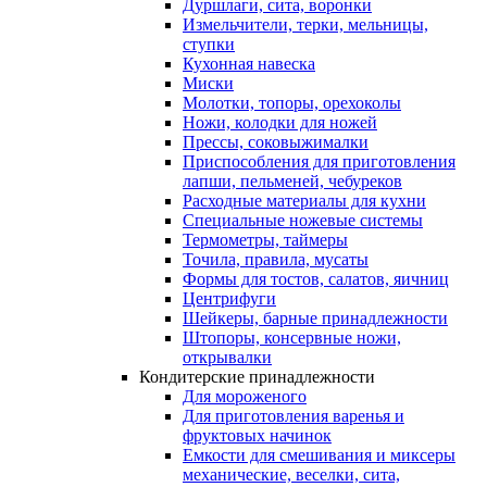
Дуршлаги, сита, воронки
Измельчители, терки, мельницы,
ступки
Кухонная навеска
Миски
Молотки, топоры, орехоколы
Ножи, колодки для ножей
Прессы, соковыжималки
Приспособления для приготовления
лапши, пельменей, чебуреков
Расходные материалы для кухни
Специальные ножевые системы
Термометры, таймеры
Точила, правила, мусаты
Формы для тостов, салатов, яичниц
Центрифуги
Шейкеры, барные принадлежности
Штопоры, консервные ножи,
открывалки
Кондитерские принадлежности
Для мороженого
Для приготовления варенья и
фруктовых начинок
Емкости для смешивания и миксеры
механические, веселки, сита,