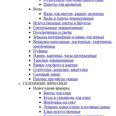
Пакеты для ароматов
Вазы
Вазы для цветов, кашпо, колонны
Вазы и блюда декоративные
Искусственные цветы и фрукты
Светильники декоративные
Подсвечники и свечи
Зеркала интерьерные и рамы для зеркал
Вешалки напольные, настенные, газетницы,
зонтичницы
Пуфики
Панно, картины, часы интерьерные
Тарелки декоративные
Рамки для фото и картин
Статуэтки, копилки, шкатулки
Садовый декор
Прочие предметы декора
СЕЗОННЫЕ ЯРМАРКИ
Новогодняя ярмарка
Банты для елки
Бусы и гирлянды для елки
Верхушки на елку
Домики новогодние и водяные шары
Елки искусственные