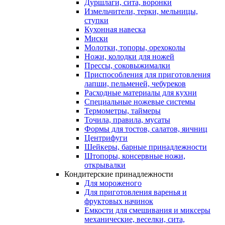
Дуршлаги, сита, воронки
Измельчители, терки, мельницы,
ступки
Кухонная навеска
Миски
Молотки, топоры, орехоколы
Ножи, колодки для ножей
Прессы, соковыжималки
Приспособления для приготовления
лапши, пельменей, чебуреков
Расходные материалы для кухни
Специальные ножевые системы
Термометры, таймеры
Точила, правила, мусаты
Формы для тостов, салатов, яичниц
Центрифуги
Шейкеры, барные принадлежности
Штопоры, консервные ножи,
открывалки
Кондитерские принадлежности
Для мороженого
Для приготовления варенья и
фруктовых начинок
Емкости для смешивания и миксеры
механические, веселки, сита,