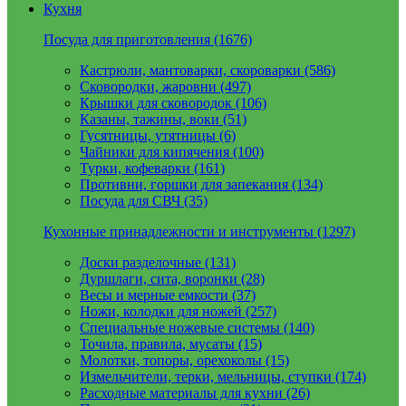
Кухня
Посуда для приготовления (1676)
Кастрюли, мантоварки, скороварки (586)
Сковородки, жаровни (497)
Крышки для сковородок (106)
Казаны, тажины, воки (51)
Гусятницы, утятницы (6)
Чайники для кипячения (100)
Турки, кофеварки (161)
Противни, горшки для запекания (134)
Посуда для СВЧ (35)
Кухонные принадлежности и инструменты (1297)
Доски разделочные (131)
Дуршлаги, сита, воронки (28)
Весы и мерные емкости (37)
Ножи, колодки для ножей (257)
Специальные ножевые системы (140)
Точила, правила, мусаты (15)
Молотки, топоры, орехоколы (15)
Измельчители, терки, мельницы, ступки (174)
Расходные материалы для кухни (26)