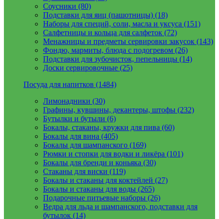
Соусники (80)
Подставки для яиц (пашотницы) (18)
Наборы для специй, соли, масла и уксуса (151)
Салфетницы и кольца для салфеток (72)
Менажницы и предметы сервировки закусок (143)
Фондю, мармиты, блюда с подогревом (26)
Подставки для зубочисток, пепельницы (14)
Доски сервировочные (25)
Посуда для напитков (1484)
Лимонадники (30)
Графины, кувшины, декантеры, штофы (232)
Бутылки и бутыли (6)
Бокалы, стаканы, кружки для пива (60)
Бокалы для вина (405)
Бокалы для шампанского (169)
Рюмки и стопки для водки и ликёра (101)
Бокалы для бренди и коньяка (30)
Стаканы для виски (119)
Бокалы и стаканы для коктейлей (27)
Бокалы и стаканы для воды (265)
Подарочные питьевые наборы (26)
Ведра для льда и шампанского, подставки для
бутылок (14)