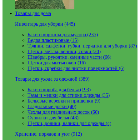
Товары для дома
Инвентарь для уборки (445)
Баки и корзины для мусора (235)
Ведра пластиковые (15)
Тряпки, салфетки, губки, перчатки для уборки (87)
Щетки, метлы, веники, совки (20)
Швабры, рукоятки, сменные части (66)
Щетки для мытья окон (16)
Щетки, скребки для чистки поверхностей (6)
Товары для ухода за одеждой (389)
Баки и короба для белья (193)
Тазы и мешки для стирки одежды (35)
Бельевые веревки и прищепки (9)
Гладильные доски (40)
Чехлы для гладильных досок (60)
Сушилки для белья (48)
Щетки, ролики, валики для одежды (4)
Хранение, порядок и уют (912)