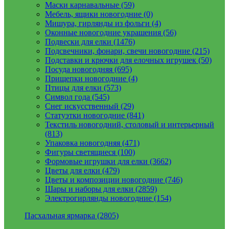
Маски карнавальные (59)
Мебель, ящики новогодние (0)
Мишура, гирлянды из фольги (4)
Оконные новогодние украшения (56)
Подвески для елки (1476)
Подсвечники, фонари, свечи новогодние (215)
Подставки и крючки для елочных игрушек (50)
Посуда новогодняя (695)
Прищепки новогодние (4)
Птицы для елки (573)
Символ года (545)
Снег искусственный (29)
Статуэтки новогодние (841)
Текстиль новогодний, столовый и интерьерный
(813)
Упаковка новогодняя (471)
Фигуры светящиеся (100)
Формовые игрушки для елки (3662)
Цветы для елки (479)
Цветы и композиции новогодние (746)
Шары и наборы для елки (2859)
Электрогирлянды новогодние (154)
Пасхальная ярмарка (2805)