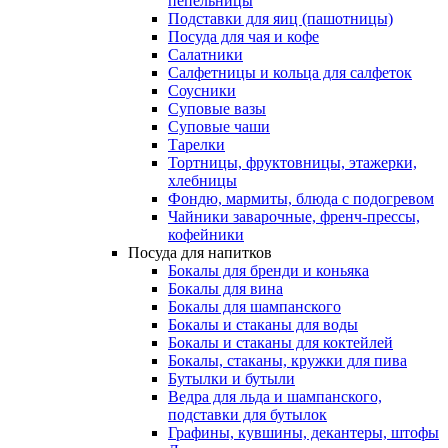
пепельницы
Подставки для яиц (пашотницы)
Посуда для чая и кофе
Салатники
Салфетницы и кольца для салфеток
Соусники
Суповые вазы
Суповые чаши
Тарелки
Тортницы, фруктовницы, этажерки,
хлебницы
Фондю, мармиты, блюда с подогревом
Чайники заварочные, френч-прессы,
кофейники
Посуда для напитков
Бокалы для бренди и коньяка
Бокалы для вина
Бокалы для шампанского
Бокалы и стаканы для воды
Бокалы и стаканы для коктейлей
Бокалы, стаканы, кружки для пива
Бутылки и бутыли
Ведра для льда и шампанского,
подставки для бутылок
Графины, кувшины, декантеры, штофы