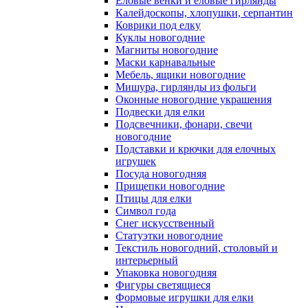
Еловые венки и еловые гирлянды
Калейдоскопы, хлопушки, серпантин
Коврики под елку
Куклы новогодние
Магниты новогодние
Маски карнавальные
Мебель, ящики новогодние
Мишура, гирлянды из фольги
Оконные новогодние украшения
Подвески для елки
Подсвечники, фонари, свечи
новогодние
Подставки и крючки для елочных
игрушек
Посуда новогодняя
Прищепки новогодние
Птицы для елки
Символ года
Снег искусственный
Статуэтки новогодние
Текстиль новогодний, столовый и
интерьерный
Упаковка новогодняя
Фигуры светящиеся
Формовые игрушки для елки