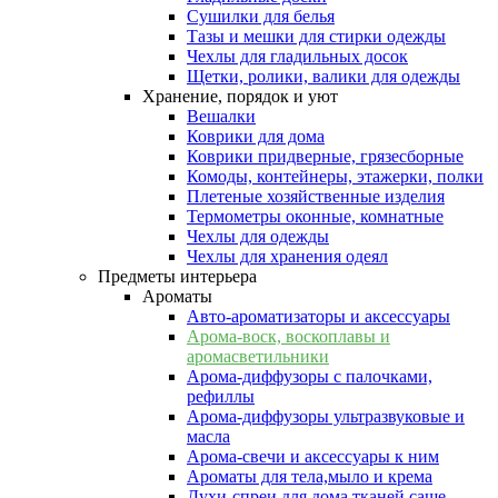
Сушилки для белья
Тазы и мешки для стирки одежды
Чехлы для гладильных досок
Щетки, ролики, валики для одежды
Хранение, порядок и уют
Вешалки
Коврики для дома
Коврики придверные, грязесборные
Комоды, контейнеры, этажерки, полки
Плетеные хозяйственные изделия
Термометры оконные, комнатные
Чехлы для одежды
Чехлы для хранения одеял
Предметы интерьера
Ароматы
Авто-ароматизаторы и аксессуары
Арома-воск, воскоплавы и
аромасветильники
Арома-диффузоры с палочками,
рефиллы
Арома-диффузоры ультразвуковые и
масла
Арома-свечи и аксессуары к ним
Ароматы для тела,мыло и крема
Духи-спреи для дома,тканей,саше