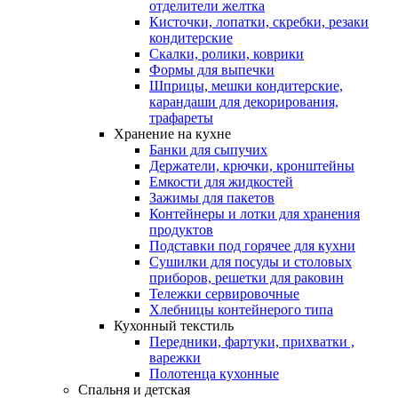
отделители желтка
Кисточки, лопатки, скребки, резаки
кондитерские
Скалки, ролики, коврики
Формы для выпечки
Шприцы, мешки кондитерские,
карандаши для декорирования,
трафареты
Хранение на кухне
Банки для сыпучих
Держатели, крючки, кронштейны
Емкости для жидкостей
Зажимы для пакетов
Контейнеры и лотки для хранения
продуктов
Подставки под горячее для кухни
Сушилки для посуды и столовых
приборов, решетки для раковин
Тележки сервировочные
Хлебницы контейнерого типа
Кухонный текстиль
Передники, фартуки, прихватки ,
варежки
Полотенца кухонные
Спальня и детская