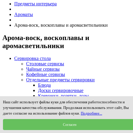
Предметы интерьера
Ароматы
Арома-воск, воскоплавы и аромасветильники
Арома-воск, воскоплавы и
аромасветильники
Сервировка стола
Столовые сервизы
Чайные сервизы
Кофейные сервизы
Отдельные предметы сервировки
Блюда
Доски сервировочные
Креманки, розетки, дозы
Кружки
Наш сайт использует файлы куки для обеспечения работоспособности и
Масленки
улучшения качества обслуживания. Продолжая использовать этот сайт, Вы
Менажницы и предметы сервировки закусок
даете согласие на использование файлов куки.
Подробнее...
Молочники, сливочники, сахарницы
Наборы для специй, соли, масла и уксуса
Согласен
Подносы, столики в постель