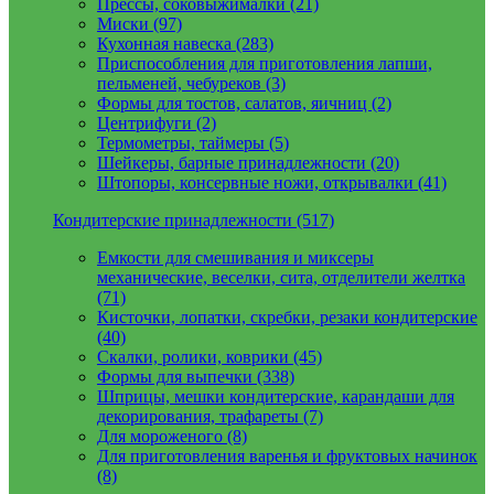
Прессы, соковыжималки (21)
Миски (97)
Кухонная навеска (283)
Приспособления для приготовления лапши,
пельменей, чебуреков (3)
Формы для тостов, салатов, яичниц (2)
Центрифуги (2)
Термометры, таймеры (5)
Шейкеры, барные принадлежности (20)
Штопоры, консервные ножи, открывалки (41)
Кондитерские принадлежности (517)
Емкости для смешивания и миксеры
механические, веселки, сита, отделители желтка
(71)
Кисточки, лопатки, скребки, резаки кондитерские
(40)
Скалки, ролики, коврики (45)
Формы для выпечки (338)
Шприцы, мешки кондитерские, карандаши для
декорирования, трафареты (7)
Для мороженого (8)
Для приготовления варенья и фруктовых начинок
(8)