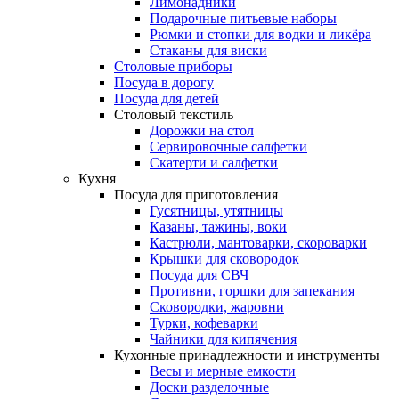
Лимонадники
Подарочные питьевые наборы
Рюмки и стопки для водки и ликёра
Стаканы для виски
Столовые приборы
Посуда в дорогу
Посуда для детей
Столовый текстиль
Дорожки на стол
Сервировочные салфетки
Скатерти и салфетки
Кухня
Посуда для приготовления
Гусятницы, утятницы
Казаны, тажины, воки
Кастрюли, мантоварки, скороварки
Крышки для сковородок
Посуда для СВЧ
Противни, горшки для запекания
Сковородки, жаровни
Турки, кофеварки
Чайники для кипячения
Кухонные принадлежности и инструменты
Весы и мерные емкости
Доски разделочные