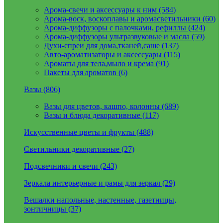
Арома-свечи и аксессуары к ним (584)
Арома-воск, воскоплавы и аромасветильники (60)
Арома-диффузоры с палочками, рефиллы (424)
Арома-диффузоры ультразвуковые и масла (59)
Духи-спреи для дома,тканей,саше (137)
Авто-ароматизаторы и аксессуары (115)
Ароматы для тела,мыло и крема (91)
Пакеты для ароматов (6)
Вазы (806)
Вазы для цветов, кашпо, колонны (689)
Вазы и блюда декоративные (117)
Искусственные цветы и фрукты (488)
Светильники декоративные (27)
Подсвечники и свечи (243)
Зеркала интерьерные и рамы для зеркал (29)
Вешалки напольные, настенные, газетницы,
зонтичницы (37)