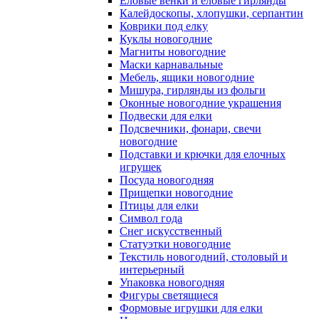
Еловые венки и еловые гирлянды
Калейдоскопы, хлопушки, серпантин
Коврики под елку
Куклы новогодние
Магниты новогодние
Маски карнавальные
Мебель, ящики новогодние
Мишура, гирлянды из фольги
Оконные новогодние украшения
Подвески для елки
Подсвечники, фонари, свечи
новогодние
Подставки и крючки для елочных
игрушек
Посуда новогодняя
Прищепки новогодние
Птицы для елки
Символ года
Снег искусственный
Статуэтки новогодние
Текстиль новогодний, столовый и
интерьерный
Упаковка новогодняя
Фигуры светящиеся
Формовые игрушки для елки