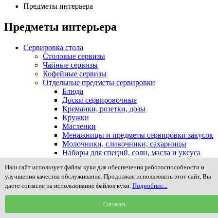
Предметы интерьера
Предметы интерьера
Сервировка стола
Столовые сервизы
Чайные сервизы
Кофейные сервизы
Отдельные предметы сервировки
Блюда
Доски сервировочные
Креманки, розетки, дозы
Кружки
Масленки
Менажницы и предметы сервировки закусок
Молочники, сливочники, сахарницы
Наборы для специй, соли, масла и уксуса
Подносы, столики в постель
Наш сайт использует файлы куки для обеспечения работоспособности и
Подставки для зубочисток, пепельницы
улучшения качества обслуживания. Продолжая использовать этот сайт, Вы
Подставки для яиц (пашотницы)
даете согласие на использование файлов куки.
Подробнее...
Посуда для чая и кофе
Салатники
Согласен
Салфетницы и кольца для салфеток
Соусники