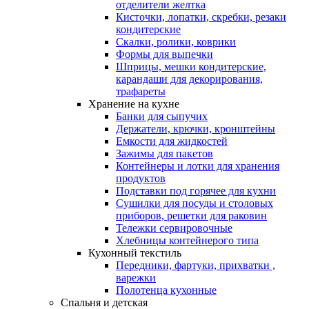
отделители желтка
Кисточки, лопатки, скребки, резаки
кондитерские
Скалки, ролики, коврики
Формы для выпечки
Шприцы, мешки кондитерские,
карандаши для декорирования,
трафареты
Хранение на кухне
Банки для сыпучих
Держатели, крючки, кронштейны
Емкости для жидкостей
Зажимы для пакетов
Контейнеры и лотки для хранения
продуктов
Подставки под горячее для кухни
Сушилки для посуды и столовых
приборов, решетки для раковин
Тележки сервировочные
Хлебницы контейнерого типа
Кухонный текстиль
Передники, фартуки, прихватки ,
варежки
Полотенца кухонные
Спальня и детская