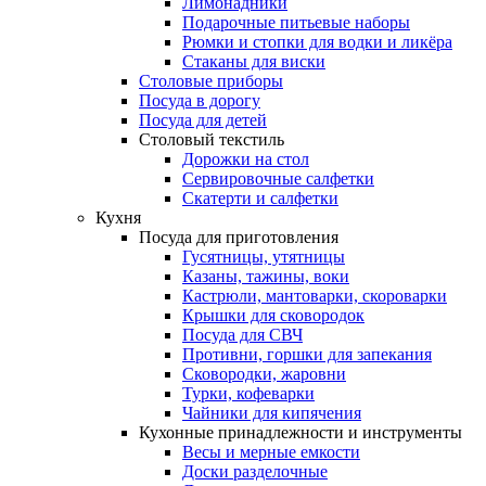
Лимонадники
Подарочные питьевые наборы
Рюмки и стопки для водки и ликёра
Стаканы для виски
Столовые приборы
Посуда в дорогу
Посуда для детей
Столовый текстиль
Дорожки на стол
Сервировочные салфетки
Скатерти и салфетки
Кухня
Посуда для приготовления
Гусятницы, утятницы
Казаны, тажины, воки
Кастрюли, мантоварки, скороварки
Крышки для сковородок
Посуда для СВЧ
Противни, горшки для запекания
Сковородки, жаровни
Турки, кофеварки
Чайники для кипячения
Кухонные принадлежности и инструменты
Весы и мерные емкости
Доски разделочные