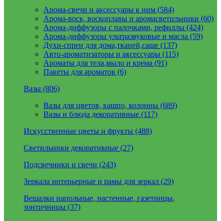
Арома-свечи и аксессуары к ним (584)
Арома-воск, воскоплавы и аромасветильники (60)
Арома-диффузоры с палочками, рефиллы (424)
Арома-диффузоры ультразвуковые и масла (59)
Духи-спреи для дома,тканей,саше (137)
Авто-ароматизаторы и аксессуары (115)
Ароматы для тела,мыло и крема (91)
Пакеты для ароматов (6)
Вазы (806)
Вазы для цветов, кашпо, колонны (689)
Вазы и блюда декоративные (117)
Искусственные цветы и фрукты (488)
Светильники декоративные (27)
Подсвечники и свечи (243)
Зеркала интерьерные и рамы для зеркал (29)
Вешалки напольные, настенные, газетницы,
зонтичницы (37)