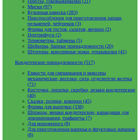
Прессы, соковыжималки (21)
Миски (97)
Кухонная навеска (283)
Приспособления для приготовления лапши,
пельменей, чебуреков (3)
Формы для тостов, салатов, яичниц (2)
Центрифуги (2)
Термометры, таймеры (5)
Шейкеры, барные принадлежности (20)
Штопоры, консервные ножи, открывалки (41)
Кондитерские принадлежности (517)
Емкости для смешивания и миксеры
механические, веселки, сита, отделители желтка
(71)
Кисточки, лопатки, скребки, резаки кондитерские
(40)
Скалки, ролики, коврики (45)
Формы для выпечки (338)
Шприцы, мешки кондитерские, карандаши для
декорирования, трафареты (7)
Для мороженого (8)
Для приготовления варенья и фруктовых начинок
(8)