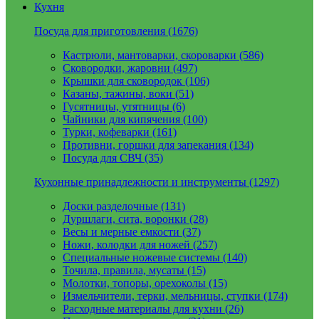
Кухня
Посуда для приготовления (1676)
Кастрюли, мантоварки, скороварки (586)
Сковородки, жаровни (497)
Крышки для сковородок (106)
Казаны, тажины, воки (51)
Гусятницы, утятницы (6)
Чайники для кипячения (100)
Турки, кофеварки (161)
Противни, горшки для запекания (134)
Посуда для СВЧ (35)
Кухонные принадлежности и инструменты (1297)
Доски разделочные (131)
Дуршлаги, сита, воронки (28)
Весы и мерные емкости (37)
Ножи, колодки для ножей (257)
Специальные ножевые системы (140)
Точила, правила, мусаты (15)
Молотки, топоры, орехоколы (15)
Измельчители, терки, мельницы, ступки (174)
Расходные материалы для кухни (26)