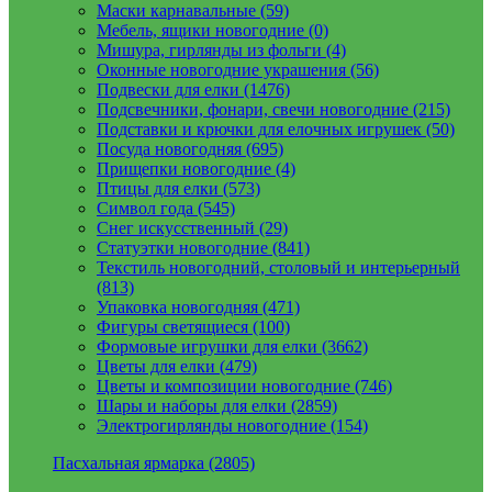
Маски карнавальные (59)
Мебель, ящики новогодние (0)
Мишура, гирлянды из фольги (4)
Оконные новогодние украшения (56)
Подвески для елки (1476)
Подсвечники, фонари, свечи новогодние (215)
Подставки и крючки для елочных игрушек (50)
Посуда новогодняя (695)
Прищепки новогодние (4)
Птицы для елки (573)
Символ года (545)
Снег искусственный (29)
Статуэтки новогодние (841)
Текстиль новогодний, столовый и интерьерный
(813)
Упаковка новогодняя (471)
Фигуры светящиеся (100)
Формовые игрушки для елки (3662)
Цветы для елки (479)
Цветы и композиции новогодние (746)
Шары и наборы для елки (2859)
Электрогирлянды новогодние (154)
Пасхальная ярмарка (2805)