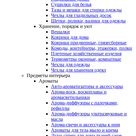
Сушилки для белья
Тазы и мешки для стирки одежды
Чехлы для гладильных досок
Щетки, ролики, валики для одежды
Хранение, порядок и уют
Вешалки
Коврики для дома
Коврики придверные, грязесборные
Комоды, контейнеры, этажерки, полки
Плетеные хозяйственные изделия
Термометры оконные, комнатные
Чехлы для одежды
Чехлы для хранения одеял
Предметы интерьера
Ароматы
Авто-ароматизаторы и аксессуары
Арома-воск, воскоплавы и
аромасветильники
Арома-диффузоры с палочками,
рефиллы
Арома-диффузоры ультразвуковые и
масла
Арома-свечи и аксессуары к ним
Ароматы для тела,мыло и крема
Духи-спреи для дома,тканей,саше