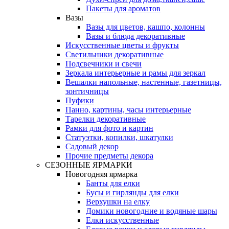
Пакеты для ароматов
Вазы
Вазы для цветов, кашпо, колонны
Вазы и блюда декоративные
Искусственные цветы и фрукты
Светильники декоративные
Подсвечники и свечи
Зеркала интерьерные и рамы для зеркал
Вешалки напольные, настенные, газетницы,
зонтичницы
Пуфики
Панно, картины, часы интерьерные
Тарелки декоративные
Рамки для фото и картин
Статуэтки, копилки, шкатулки
Садовый декор
Прочие предметы декора
СЕЗОННЫЕ ЯРМАРКИ
Новогодняя ярмарка
Банты для елки
Бусы и гирлянды для елки
Верхушки на елку
Домики новогодние и водяные шары
Елки искусственные