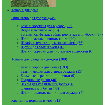
Товары для дома
Инвентарь для уборки (445)
Баки и корзины для мусора (235)
Ведра пластиковые (15)
Тряпки, салфетки, губки, перчатки для уборки (87)
Щетки, метлы, веники, совки (20)
Швабры, рукоятки, сменные части (66)
Щетки для мытья окон (16)
Щетки, скребки для чистки поверхностей (6)
Товары для ухода за одеждой (389)
Баки и короба для белья (193)
Тазы и мешки для стирки одежды (35)
Бельевые веревки и прищепки (9)
Гладильные доски (40)
Чехлы для гладильных досок (60)
Сушилки для белья (48)
Щетки, ролики, валики для одежды (4)
Хранение, порядок и уют (912)