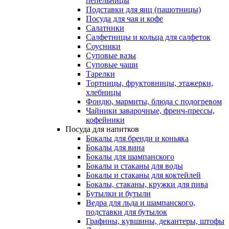
пепельницы
Подставки для яиц (пашотницы)
Посуда для чая и кофе
Салатники
Салфетницы и кольца для салфеток
Соусники
Суповые вазы
Суповые чаши
Тарелки
Тортницы, фруктовницы, этажерки,
хлебницы
Фондю, мармиты, блюда с подогревом
Чайники заварочные, френч-прессы,
кофейники
Посуда для напитков
Бокалы для бренди и коньяка
Бокалы для вина
Бокалы для шампанского
Бокалы и стаканы для воды
Бокалы и стаканы для коктейлей
Бокалы, стаканы, кружки для пива
Бутылки и бутыли
Ведра для льда и шампанского,
подставки для бутылок
Графины, кувшины, декантеры, штофы