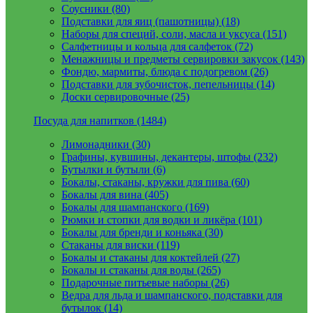
Соусники (80)
Подставки для яиц (пашотницы) (18)
Наборы для специй, соли, масла и уксуса (151)
Салфетницы и кольца для салфеток (72)
Менажницы и предметы сервировки закусок (143)
Фондю, мармиты, блюда с подогревом (26)
Подставки для зубочисток, пепельницы (14)
Доски сервировочные (25)
Посуда для напитков (1484)
Лимонадники (30)
Графины, кувшины, декантеры, штофы (232)
Бутылки и бутыли (6)
Бокалы, стаканы, кружки для пива (60)
Бокалы для вина (405)
Бокалы для шампанского (169)
Рюмки и стопки для водки и ликёра (101)
Бокалы для бренди и коньяка (30)
Стаканы для виски (119)
Бокалы и стаканы для коктейлей (27)
Бокалы и стаканы для воды (265)
Подарочные питьевые наборы (26)
Ведра для льда и шампанского, подставки для
бутылок (14)