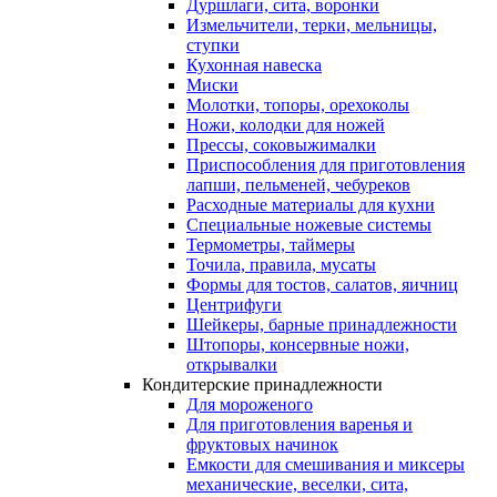
Дуршлаги, сита, воронки
Измельчители, терки, мельницы,
ступки
Кухонная навеска
Миски
Молотки, топоры, орехоколы
Ножи, колодки для ножей
Прессы, соковыжималки
Приспособления для приготовления
лапши, пельменей, чебуреков
Расходные материалы для кухни
Специальные ножевые системы
Термометры, таймеры
Точила, правила, мусаты
Формы для тостов, салатов, яичниц
Центрифуги
Шейкеры, барные принадлежности
Штопоры, консервные ножи,
открывалки
Кондитерские принадлежности
Для мороженого
Для приготовления варенья и
фруктовых начинок
Емкости для смешивания и миксеры
механические, веселки, сита,