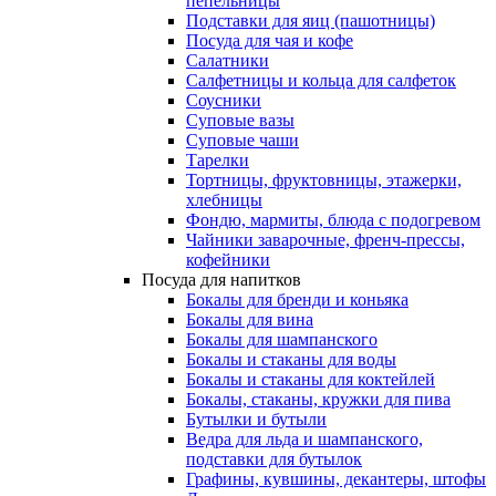
пепельницы
Подставки для яиц (пашотницы)
Посуда для чая и кофе
Салатники
Салфетницы и кольца для салфеток
Соусники
Суповые вазы
Суповые чаши
Тарелки
Тортницы, фруктовницы, этажерки,
хлебницы
Фондю, мармиты, блюда с подогревом
Чайники заварочные, френч-прессы,
кофейники
Посуда для напитков
Бокалы для бренди и коньяка
Бокалы для вина
Бокалы для шампанского
Бокалы и стаканы для воды
Бокалы и стаканы для коктейлей
Бокалы, стаканы, кружки для пива
Бутылки и бутыли
Ведра для льда и шампанского,
подставки для бутылок
Графины, кувшины, декантеры, штофы