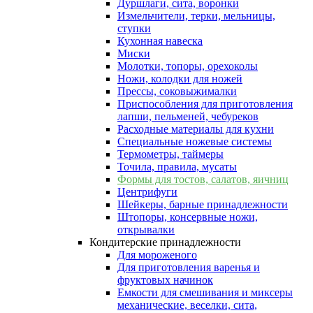
Дуршлаги, сита, воронки
Измельчители, терки, мельницы,
ступки
Кухонная навеска
Миски
Молотки, топоры, орехоколы
Ножи, колодки для ножей
Прессы, соковыжималки
Приспособления для приготовления
лапши, пельменей, чебуреков
Расходные материалы для кухни
Специальные ножевые системы
Термометры, таймеры
Точила, правила, мусаты
Формы для тостов, салатов, яичниц
Центрифуги
Шейкеры, барные принадлежности
Штопоры, консервные ножи,
открывалки
Кондитерские принадлежности
Для мороженого
Для приготовления варенья и
фруктовых начинок
Емкости для смешивания и миксеры
механические, веселки, сита,