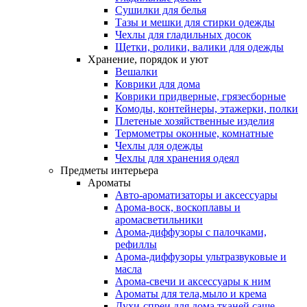
Сушилки для белья
Тазы и мешки для стирки одежды
Чехлы для гладильных досок
Щетки, ролики, валики для одежды
Хранение, порядок и уют
Вешалки
Коврики для дома
Коврики придверные, грязесборные
Комоды, контейнеры, этажерки, полки
Плетеные хозяйственные изделия
Термометры оконные, комнатные
Чехлы для одежды
Чехлы для хранения одеял
Предметы интерьера
Ароматы
Авто-ароматизаторы и аксессуары
Арома-воск, воскоплавы и
аромасветильники
Арома-диффузоры с палочками,
рефиллы
Арома-диффузоры ультразвуковые и
масла
Арома-свечи и аксессуары к ним
Ароматы для тела,мыло и крема
Духи-спреи для дома,тканей,саше