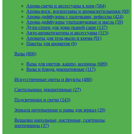
Арома-свечи и аксессуары к ним (584)
Арома-воск, воскоплавы и аромасветильники (60)
Арома-диффузоры с палочками, рефиллы (424)
Арома-диффузоры ультразвуковые и масла (59)
Духи-спреи для дома,тканей,саше (137)
Авто-ароматизаторы и аксессуары (115)
Ароматы для тела,мыло и крема (91)
Пакеты для ароматов (6)
Вазы (806)
Вазы для цветов, кашпо, колонны (689)
Вазы и блюда декоративные (117)
Искусственные цветы и фрукты (488)
Светильники декоративные (27)
Подсвечники и свечи (243)
Зеркала интерьерные и рамы для зеркал (29)
Вешалки напольные, настенные, газетницы,
зонтичницы (37)