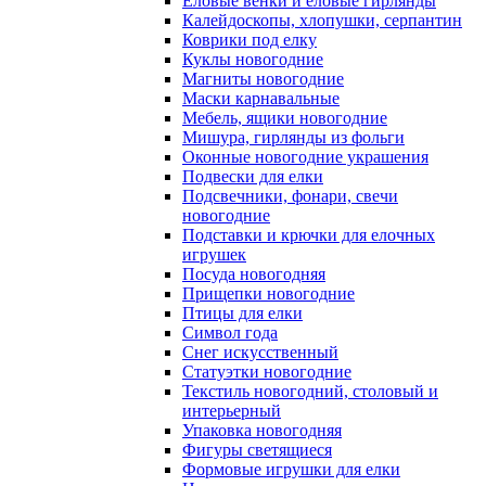
Еловые венки и еловые гирлянды
Калейдоскопы, хлопушки, серпантин
Коврики под елку
Куклы новогодние
Магниты новогодние
Маски карнавальные
Мебель, ящики новогодние
Мишура, гирлянды из фольги
Оконные новогодние украшения
Подвески для елки
Подсвечники, фонари, свечи
новогодние
Подставки и крючки для елочных
игрушек
Посуда новогодняя
Прищепки новогодние
Птицы для елки
Символ года
Снег искусственный
Статуэтки новогодние
Текстиль новогодний, столовый и
интерьерный
Упаковка новогодняя
Фигуры светящиеся
Формовые игрушки для елки