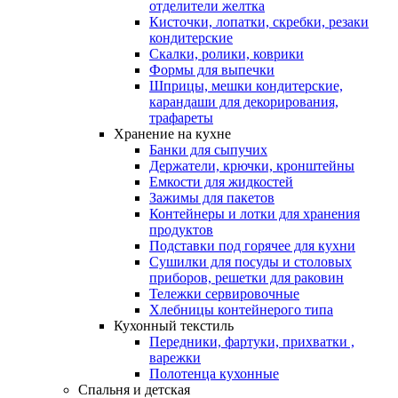
отделители желтка
Кисточки, лопатки, скребки, резаки
кондитерские
Скалки, ролики, коврики
Формы для выпечки
Шприцы, мешки кондитерские,
карандаши для декорирования,
трафареты
Хранение на кухне
Банки для сыпучих
Держатели, крючки, кронштейны
Емкости для жидкостей
Зажимы для пакетов
Контейнеры и лотки для хранения
продуктов
Подставки под горячее для кухни
Сушилки для посуды и столовых
приборов, решетки для раковин
Тележки сервировочные
Хлебницы контейнерого типа
Кухонный текстиль
Передники, фартуки, прихватки ,
варежки
Полотенца кухонные
Спальня и детская