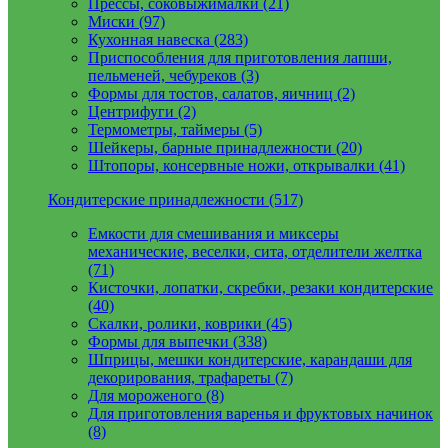
Прессы, соковыжималки (21)
Миски (97)
Кухонная навеска (283)
Приспособления для приготовления лапши,
пельменей, чебуреков (3)
Формы для тостов, салатов, яичниц (2)
Центрифуги (2)
Термометры, таймеры (5)
Шейкеры, барные принадлежности (20)
Штопоры, консервные ножи, открывалки (41)
Кондитерские принадлежности (517)
Емкости для смешивания и миксеры
механические, веселки, сита, отделители желтка
(71)
Кисточки, лопатки, скребки, резаки кондитерские
(40)
Скалки, ролики, коврики (45)
Формы для выпечки (338)
Шприцы, мешки кондитерские, карандаши для
декорирования, трафареты (7)
Для мороженого (8)
Для приготовления варенья и фруктовых начинок
(8)