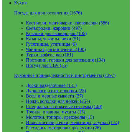
Кухня
Посуда для приготовления (1676)
Кастрюли, мантоварки, скороварки (586)
Сковородки, жаровни (497)
Крышки для сковородок (106)
Казаны, тажины, воки (51)
Гусятницы, утятницы (6)
Чайники для кипячения (100)
Турки, кофеварки (161)
Противни, горшки для запекания (134)
Посуда для СВЧ (35)
Кухонные принадлежности и инструменты (1297)
Доски разделочные (131)
Дуршлаги, сита, воронки (28)
Весы и мерные емкости (37)
Ножи, колодки для ножей (257)
Специальные ножевые системы (140)
Точила, правила, мусаты (15)
Молотки, топоры, орехоколы (15)
Измельчители, терки, мельницы, ступки (174)
Расходные материалы для кухни (26)