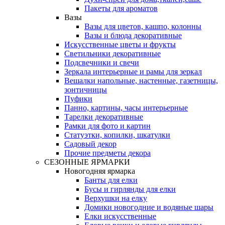
Пакеты для ароматов
Вазы
Вазы для цветов, кашпо, колонны
Вазы и блюда декоративные
Искусственные цветы и фрукты
Светильники декоративные
Подсвечники и свечи
Зеркала интерьерные и рамы для зеркал
Вешалки напольные, настенные, газетницы,
зонтичницы
Пуфики
Панно, картины, часы интерьерные
Тарелки декоративные
Рамки для фото и картин
Статуэтки, копилки, шкатулки
Садовый декор
Прочие предметы декора
СЕЗОННЫЕ ЯРМАРКИ
Новогодняя ярмарка
Банты для елки
Бусы и гирлянды для елки
Верхушки на елку
Домики новогодние и водяные шары
Елки искусственные