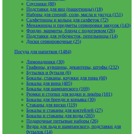
Соусники (80)
Подставки для яиц (пашотницы) (18)
Наборы для специй, соли, масла и уксуса (151)
Салфетницы и кольца для салфеток (72)
Менажницы и предметы сервировки закусок (143)
Фондю, мармиты, блюда с подогревом (26)
Подставки для зубочисток, пепельницы (14)
Доски сервировочные (25)
Посуда для напитков (1484)
Лимонадники (30)
Графины, кувшины, декантеры, штофы (232)
Бутылки и бутыли (6)
Бокалы, стаканы, кружки для пива (60)
Бокалы для вина (405)
Бокалы для шампанского (169)
Рюмки и стопки для водки и ликёра (101)
Бокалы для бренди и коньяка (30)
Стаканы для виски (119)
Бокалы и стаканы для коктейлей (27)
Бокалы и стаканы для воды (265)
Подарочные питьевые наборы (26)
Ведра для льда и шампанского, подставки для
бутылок (14)