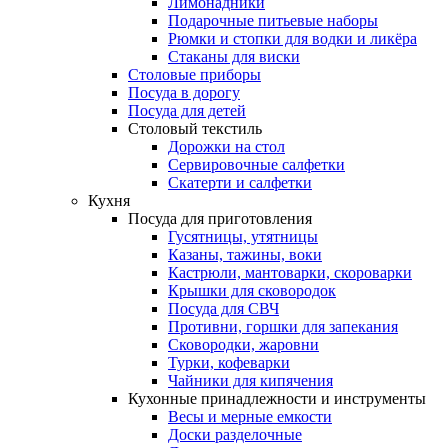
Лимонадники
Подарочные питьевые наборы
Рюмки и стопки для водки и ликёра
Стаканы для виски
Столовые приборы
Посуда в дорогу
Посуда для детей
Столовый текстиль
Дорожки на стол
Сервировочные салфетки
Скатерти и салфетки
Кухня
Посуда для приготовления
Гусятницы, утятницы
Казаны, тажины, воки
Кастрюли, мантоварки, скороварки
Крышки для сковородок
Посуда для СВЧ
Противни, горшки для запекания
Сковородки, жаровни
Турки, кофеварки
Чайники для кипячения
Кухонные принадлежности и инструменты
Весы и мерные емкости
Доски разделочные