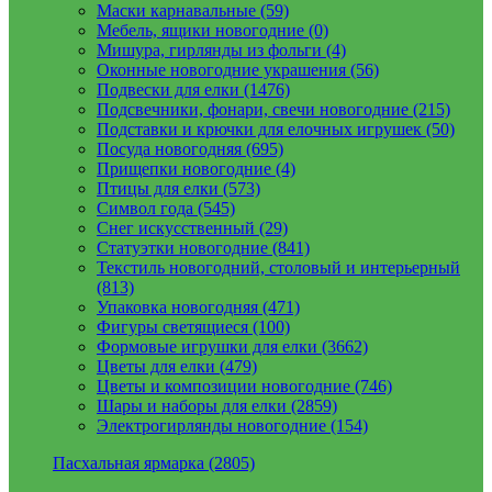
Маски карнавальные (59)
Мебель, ящики новогодние (0)
Мишура, гирлянды из фольги (4)
Оконные новогодние украшения (56)
Подвески для елки (1476)
Подсвечники, фонари, свечи новогодние (215)
Подставки и крючки для елочных игрушек (50)
Посуда новогодняя (695)
Прищепки новогодние (4)
Птицы для елки (573)
Символ года (545)
Снег искусственный (29)
Статуэтки новогодние (841)
Текстиль новогодний, столовый и интерьерный
(813)
Упаковка новогодняя (471)
Фигуры светящиеся (100)
Формовые игрушки для елки (3662)
Цветы для елки (479)
Цветы и композиции новогодние (746)
Шары и наборы для елки (2859)
Электрогирлянды новогодние (154)
Пасхальная ярмарка (2805)