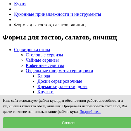
Кухня
Кухонные принадлежности и инструменты
Формы для тостов, салатов, яичниц
Формы для тостов, салатов, яичниц
Сервировка стола
Столовые сервизы
Чайные сервизы
Кофейные сервизы
Отдельные предметы сервировки
Блюда
Доски сервировочные
Креманки, розетки, дозы
Кружки
Масленки
Наш сайт использует файлы куки для обеспечения работоспособности и
Менажницы и предметы сервировки закусок
улучшения качества обслуживания. Продолжая использовать этот сайт, Вы
Молочники, сливочники, сахарницы
даете согласие на использование файлов куки.
Подробнее...
Наборы для специй, соли, масла и уксуса
Подносы, столики в постель
Согласен
Подставки для зубочисток, пепельницы
Подставки для яиц (пашотницы)