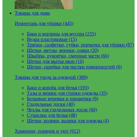
Товары для дома
Инвентарь для уборки (445)
Баки и корзины для мусора (235)
Ведра пластиковые (15)
Тряпки, салфетки, губки, перчатки для уборки (87)
Щетки, метлы, веники, совки (20)
Швабры, рукоятки, сменные части (66)
Щетки для мытья окон (16)
Щетки, скребки для чистки поверхностей (6)
Товары для ухода за одеждой (389)
Баки и короба для белья (193)
Тазы и мешки для стирки одежды (35)
Бельевые веревки и прищепки (9)
Гладильные доски (40)
Чехлы для гладильных досок (60)
Сушилки для белья (48)
Щетки, ролики, валики для одежды (4)
Хранение, порядок и уют (912)