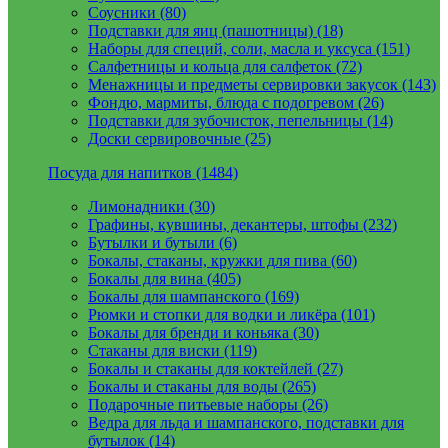
Соусники (80)
Подставки для яиц (пашотницы) (18)
Наборы для специй, соли, масла и уксуса (151)
Салфетницы и кольца для салфеток (72)
Менажницы и предметы сервировки закусок (143)
Фондю, мармиты, блюда с подогревом (26)
Подставки для зубочисток, пепельницы (14)
Доски сервировочные (25)
Посуда для напитков (1484)
Лимонадники (30)
Графины, кувшины, декантеры, штофы (232)
Бутылки и бутыли (6)
Бокалы, стаканы, кружки для пива (60)
Бокалы для вина (405)
Бокалы для шампанского (169)
Рюмки и стопки для водки и ликёра (101)
Бокалы для бренди и коньяка (30)
Стаканы для виски (119)
Бокалы и стаканы для коктейлей (27)
Бокалы и стаканы для воды (265)
Подарочные питьевые наборы (26)
Ведра для льда и шампанского, подставки для
бутылок (14)