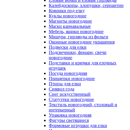
Еловые венки и еловые гирлянды
Калейдоскопы, хлопушки, серпантин
Коврики под елку
Куклы новогодние
Магниты новогодние
Маски карнавальные
Мебель, ящики новогодние
Мишура, гирлянды из фольги
Оконные новогодние украшения
Подвески для елки
Подсвечники, фонари, свечи
новогодние
Подставки и крючки для елочных
игрушек
Посуда новогодняя
Прищепки новогодние
Птицы для елки
Символ года
Снег искусственный
Статуэтки новогодние
Текстиль новогодний, столовый и
интерьерный
Упаковка новогодняя
Фигуры светящиеся
Формовые игрушки для елки