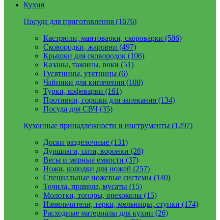
Кухня
Посуда для приготовления (1676)
Кастрюли, мантоварки, скороварки (586)
Сковородки, жаровни (497)
Крышки для сковородок (106)
Казаны, тажины, воки (51)
Гусятницы, утятницы (6)
Чайники для кипячения (100)
Турки, кофеварки (161)
Противни, горшки для запекания (134)
Посуда для СВЧ (35)
Кухонные принадлежности и инструменты (1297)
Доски разделочные (131)
Дуршлаги, сита, воронки (28)
Весы и мерные емкости (37)
Ножи, колодки для ножей (257)
Специальные ножевые системы (140)
Точила, правила, мусаты (15)
Молотки, топоры, орехоколы (15)
Измельчители, терки, мельницы, ступки (174)
Расходные материалы для кухни (26)