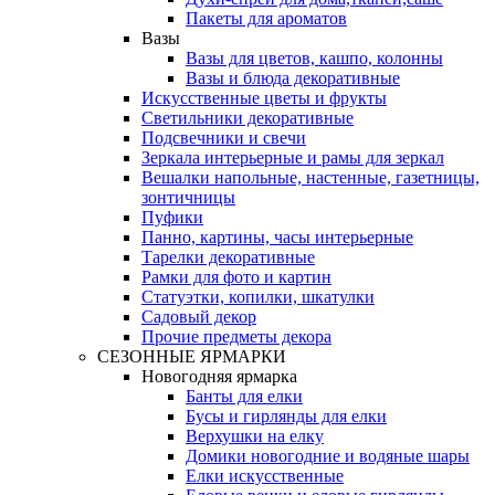
Пакеты для ароматов
Вазы
Вазы для цветов, кашпо, колонны
Вазы и блюда декоративные
Искусственные цветы и фрукты
Светильники декоративные
Подсвечники и свечи
Зеркала интерьерные и рамы для зеркал
Вешалки напольные, настенные, газетницы,
зонтичницы
Пуфики
Панно, картины, часы интерьерные
Тарелки декоративные
Рамки для фото и картин
Статуэтки, копилки, шкатулки
Садовый декор
Прочие предметы декора
СЕЗОННЫЕ ЯРМАРКИ
Новогодняя ярмарка
Банты для елки
Бусы и гирлянды для елки
Верхушки на елку
Домики новогодние и водяные шары
Елки искусственные