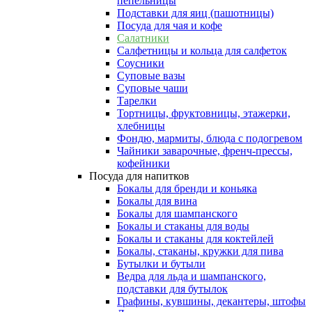
пепельницы
Подставки для яиц (пашотницы)
Посуда для чая и кофе
Салатники
Салфетницы и кольца для салфеток
Соусники
Суповые вазы
Суповые чаши
Тарелки
Тортницы, фруктовницы, этажерки,
хлебницы
Фондю, мармиты, блюда с подогревом
Чайники заварочные, френч-прессы,
кофейники
Посуда для напитков
Бокалы для бренди и коньяка
Бокалы для вина
Бокалы для шампанского
Бокалы и стаканы для воды
Бокалы и стаканы для коктейлей
Бокалы, стаканы, кружки для пива
Бутылки и бутыли
Ведра для льда и шампанского,
подставки для бутылок
Графины, кувшины, декантеры, штофы