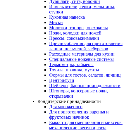
Дуршлаги, сита, воронки
Измельчители, терки, мельницы,
ступки
Кухонная навеска
Миски
Молотки, топоры, орехоколы
Ножи, колодки для ножей
Прессы, соковыжималки
Приспособления для приготовления
лапши, пельменей, чебуреков
Расходные материалы для кухни
Специальные ножевые системы
Термометры, таймеры
Точила, правила, мусаты
Формы для тостов, салатов, яичниц
Центрифуги
Шейкеры, барные принадлежности
Штопоры, консервные ножи,
открывалки
Кондитерские принадлежности
Для мороженого
Для приготовления варенья и
фруктовых начинок
Емкости для смешивания и миксеры
механические, веселки, сита,