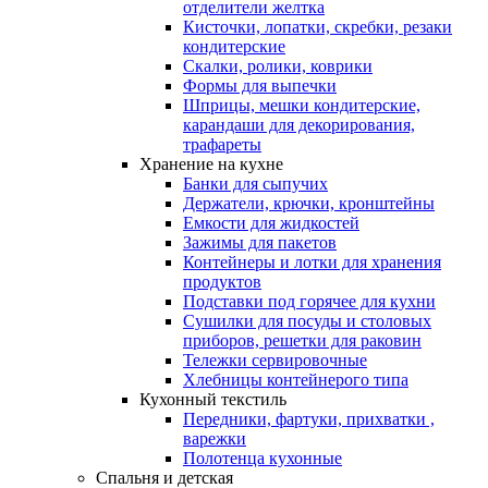
отделители желтка
Кисточки, лопатки, скребки, резаки
кондитерские
Скалки, ролики, коврики
Формы для выпечки
Шприцы, мешки кондитерские,
карандаши для декорирования,
трафареты
Хранение на кухне
Банки для сыпучих
Держатели, крючки, кронштейны
Емкости для жидкостей
Зажимы для пакетов
Контейнеры и лотки для хранения
продуктов
Подставки под горячее для кухни
Сушилки для посуды и столовых
приборов, решетки для раковин
Тележки сервировочные
Хлебницы контейнерого типа
Кухонный текстиль
Передники, фартуки, прихватки ,
варежки
Полотенца кухонные
Спальня и детская