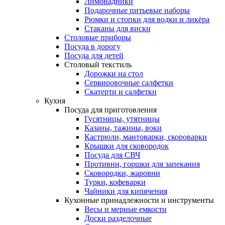
Лимонадники
Подарочные питьевые наборы
Рюмки и стопки для водки и ликёра
Стаканы для виски
Столовые приборы
Посуда в дорогу
Посуда для детей
Столовый текстиль
Дорожки на стол
Сервировочные салфетки
Скатерти и салфетки
Кухня
Посуда для приготовления
Гусятницы, утятницы
Казаны, тажины, воки
Кастрюли, мантоварки, скороварки
Крышки для сковородок
Посуда для СВЧ
Противни, горшки для запекания
Сковородки, жаровни
Турки, кофеварки
Чайники для кипячения
Кухонные принадлежности и инструменты
Весы и мерные емкости
Доски разделочные