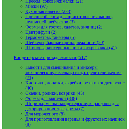
Прессы, соковыжималки (21)
Миски (97)
Кухонная навеска (283)
Приспособления для приготовления лапши,
пельменей, чебуреков (3)
Формы для тостов, салатов, яичниц (2)
Центрифуги (2)
Термометры, таймеры (5)
Шейкеры, барные принадлежности (20)
Штопоры, консервные ножи, открывалки (41)
Кондитерские принадлежности (517)
Емкости для смешивания и миксеры
механические, веселки, сита, отделители желтка
(71)
Кисточки, лопатки, скребки, резаки кондитерские
(40)
Скалки, ролики, коврики (45)
Формы для выпечки (338)
Шприцы, мешки кондитерские, карандаши для
декорирования, трафареты (7)
Для мороженого (8)
Для приготовления варенья и фруктовых начинок
(8)