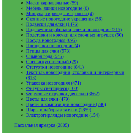
Маски карнавальные (59)
Мебель, ящики новогодние (0)
Мишура, гирлянды из фольги (4)
Оконные новогодние украшения (56)
Подвески для елки (1476)
Подсвечники, фонари, свечи новогодние (215)
Подставки и крючки для елочных игрушек (50)
Посуда новогодняя (695)
Прищепки новогодние (4)
Птицы для елки (573)
Символ года (545)
Снег искусственный (29)
Статуэтки новогодние (841)
Текстиль новогодний, столовый и интерьерный
(813)
Упаковка новогодняя (471)
Фигуры светящиеся (100)
Формовые игрушки для елки (3662)
Цветы для елки (479)
Цветы и композиции новогодние (746)
Шары и наборы для елки (2859)
Электрогирлянды новогодние (154)
Пасхальная ярмарка (2805)