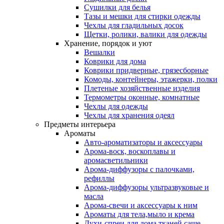
Сушилки для белья
Тазы и мешки для стирки одежды
Чехлы для гладильных досок
Щетки, ролики, валики для одежды
Хранение, порядок и уют
Вешалки
Коврики для дома
Коврики придверные, грязесборные
Комоды, контейнеры, этажерки, полки
Плетеные хозяйственные изделия
Термометры оконные, комнатные
Чехлы для одежды
Чехлы для хранения одеял
Предметы интерьера
Ароматы
Авто-ароматизаторы и аксессуары
Арома-воск, воскоплавы и
аромасветильники
Арома-диффузоры с палочками,
рефиллы
Арома-диффузоры ультразвуковые и
масла
Арома-свечи и аксессуары к ним
Ароматы для тела,мыло и крема
Духи-спреи для дома,тканей,саше