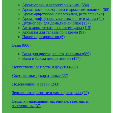
Арома-свечи и аксессуары к ним (584)
Арома-воск, воскоплавы и аромасветильники (60)
Арома-диффузоры с палочками, рефиллы (424)
Арома-диффузоры ультразвуковые и масла (59)
Духи-спреи для дома,тканей,саше (137)
Авто-ароматизаторы и аксессуары (115)
Ароматы для тела,мыло и крема (91)
Пакеты для ароматов (6)
Вазы (806)
Вазы для цветов, кашпо, колонны (689)
Вазы и блюда декоративные (117)
Искусственные цветы и фрукты (488)
Светильники декоративные (27)
Подсвечники и свечи (243)
Зеркала интерьерные и рамы для зеркал (29)
Вешалки напольные, настенные, газетницы,
зонтичницы (37)