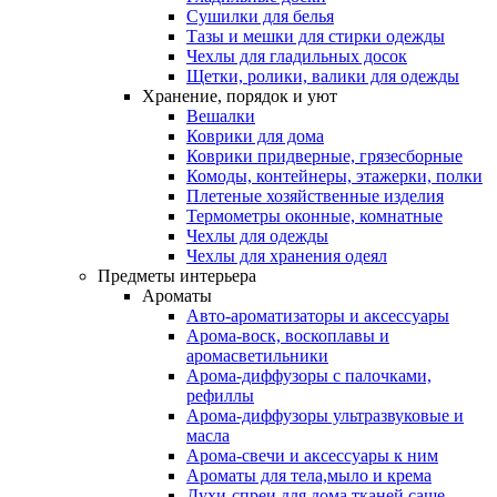
Сушилки для белья
Тазы и мешки для стирки одежды
Чехлы для гладильных досок
Щетки, ролики, валики для одежды
Хранение, порядок и уют
Вешалки
Коврики для дома
Коврики придверные, грязесборные
Комоды, контейнеры, этажерки, полки
Плетеные хозяйственные изделия
Термометры оконные, комнатные
Чехлы для одежды
Чехлы для хранения одеял
Предметы интерьера
Ароматы
Авто-ароматизаторы и аксессуары
Арома-воск, воскоплавы и
аромасветильники
Арома-диффузоры с палочками,
рефиллы
Арома-диффузоры ультразвуковые и
масла
Арома-свечи и аксессуары к ним
Ароматы для тела,мыло и крема
Духи-спреи для дома,тканей,саше