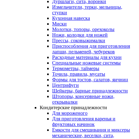
Дуршлаги, сита, воронки
Измельчители, терки, мельницы,
ступки
Кухонная навеска
Миски
Молотки, топоры, орехоколы
Ножи, колодки для ножей
Прессы, соковыжималки
Приспособления для приготовления
лапши, пельменей, чебуреков
Расходные материалы для кухни
Специальные ножевые системы
Термометры, таймеры
Точила, правила, мусаты
Формы для тостов, салатов, яичниц
Центрифуги
Шейкеры, барные принадлежности
Штопоры, консервные ножи,
открывалки
Кондитерские принадлежности
Для мороженого
Для приготовления варенья и
фруктовых начинок
Емкости для смешивания и миксеры
механические, веселки, сита,