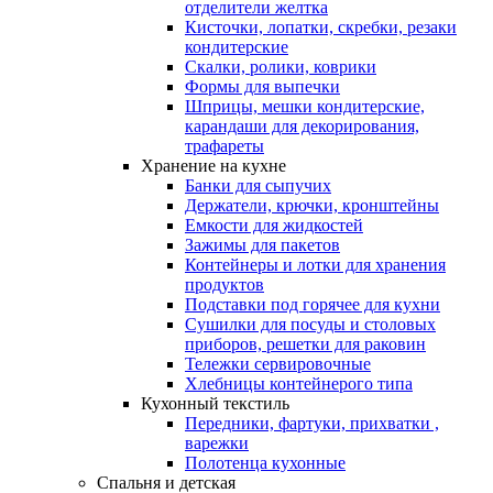
отделители желтка
Кисточки, лопатки, скребки, резаки
кондитерские
Скалки, ролики, коврики
Формы для выпечки
Шприцы, мешки кондитерские,
карандаши для декорирования,
трафареты
Хранение на кухне
Банки для сыпучих
Держатели, крючки, кронштейны
Емкости для жидкостей
Зажимы для пакетов
Контейнеры и лотки для хранения
продуктов
Подставки под горячее для кухни
Сушилки для посуды и столовых
приборов, решетки для раковин
Тележки сервировочные
Хлебницы контейнерого типа
Кухонный текстиль
Передники, фартуки, прихватки ,
варежки
Полотенца кухонные
Спальня и детская