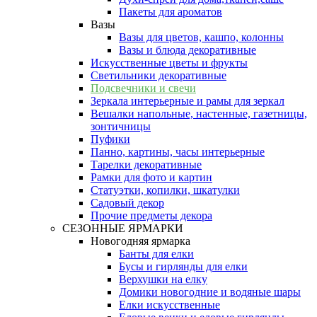
Пакеты для ароматов
Вазы
Вазы для цветов, кашпо, колонны
Вазы и блюда декоративные
Искусственные цветы и фрукты
Светильники декоративные
Подсвечники и свечи
Зеркала интерьерные и рамы для зеркал
Вешалки напольные, настенные, газетницы,
зонтичницы
Пуфики
Панно, картины, часы интерьерные
Тарелки декоративные
Рамки для фото и картин
Статуэтки, копилки, шкатулки
Садовый декор
Прочие предметы декора
СЕЗОННЫЕ ЯРМАРКИ
Новогодняя ярмарка
Банты для елки
Бусы и гирлянды для елки
Верхушки на елку
Домики новогодние и водяные шары
Елки искусственные