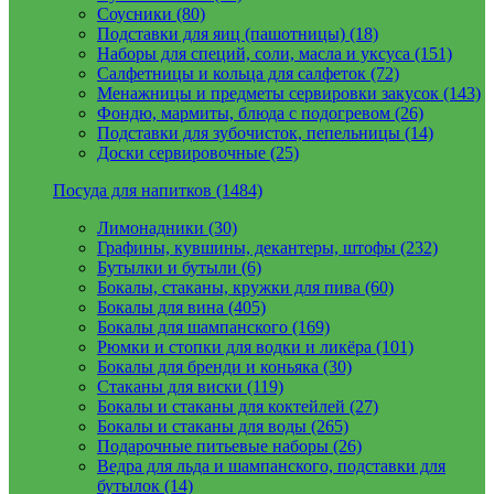
Соусники (80)
Подставки для яиц (пашотницы) (18)
Наборы для специй, соли, масла и уксуса (151)
Салфетницы и кольца для салфеток (72)
Менажницы и предметы сервировки закусок (143)
Фондю, мармиты, блюда с подогревом (26)
Подставки для зубочисток, пепельницы (14)
Доски сервировочные (25)
Посуда для напитков (1484)
Лимонадники (30)
Графины, кувшины, декантеры, штофы (232)
Бутылки и бутыли (6)
Бокалы, стаканы, кружки для пива (60)
Бокалы для вина (405)
Бокалы для шампанского (169)
Рюмки и стопки для водки и ликёра (101)
Бокалы для бренди и коньяка (30)
Стаканы для виски (119)
Бокалы и стаканы для коктейлей (27)
Бокалы и стаканы для воды (265)
Подарочные питьевые наборы (26)
Ведра для льда и шампанского, подставки для
бутылок (14)