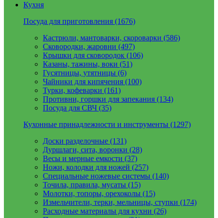
Кухня
Посуда для приготовления (1676)
Кастрюли, мантоварки, скороварки (586)
Сковородки, жаровни (497)
Крышки для сковородок (106)
Казаны, тажины, воки (51)
Гусятницы, утятницы (6)
Чайники для кипячения (100)
Турки, кофеварки (161)
Противни, горшки для запекания (134)
Посуда для СВЧ (35)
Кухонные принадлежности и инструменты (1297)
Доски разделочные (131)
Дуршлаги, сита, воронки (28)
Весы и мерные емкости (37)
Ножи, колодки для ножей (257)
Специальные ножевые системы (140)
Точила, правила, мусаты (15)
Молотки, топоры, орехоколы (15)
Измельчители, терки, мельницы, ступки (174)
Расходные материалы для кухни (26)