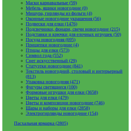
Маски карнавальные (59)
Мебель, ящики новогодние (0)
Мишура, гирлянды из фольги (4)
Оконные новогодние украшения (56)
Подвески для елки (1476)
Подсвечники, фонари, свечи новогодние (215)
Подставки и крючки для елочных игрушек (50)
Посуда новогодняя (695)
Прищепки новогодние (4)
Птицы для елки (573)
Символ года (552)
Снег искусственный (29)
Статуэтки новогодние (841)
Текстиль новогодний, столовый и интерьерный
(813)
Упаковка новогодняя (471)
Фигуры светящиеся (100)
Формовые игрушки для елки (3658)
Цветы для елки (479)
Цветы и композиции новогодние (746)
Шары и наборы для елки (2858)
Электрогирлянды новогодние (154)
Пасхальная ярмарка (2805)