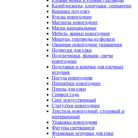
Еловые венки и еловые гирлянды
Калейдоскопы, хлопушки, серпантин
Коврики под елку
Куклы новогодние
Магниты новогодние
Маски карнавальные
Мебель, ящики новогодние
Мишура, гирлянды из фольги
Оконные новогодние украшения
Подвески для елки
Подсвечники, фонари, свечи
новогодние
Подставки и крючки для елочных
игрушек
Посуда новогодняя
Прищепки новогодние
Птицы для елки
Символ года
Снег искусственный
Статуэтки новогодние
Текстиль новогодний, столовый и
интерьерный
Упаковка новогодняя
Фигуры светящиеся
Формовые игрушки для елки