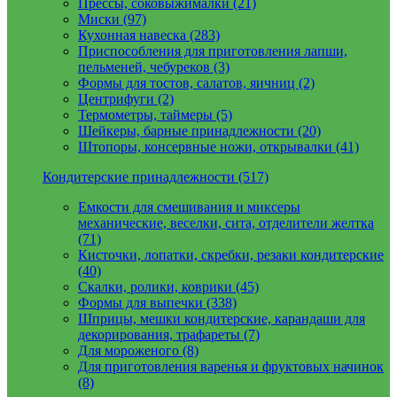
Прессы, соковыжималки (21)
Миски (97)
Кухонная навеска (283)
Приспособления для приготовления лапши,
пельменей, чебуреков (3)
Формы для тостов, салатов, яичниц (2)
Центрифуги (2)
Термометры, таймеры (5)
Шейкеры, барные принадлежности (20)
Штопоры, консервные ножи, открывалки (41)
Кондитерские принадлежности (517)
Емкости для смешивания и миксеры
механические, веселки, сита, отделители желтка
(71)
Кисточки, лопатки, скребки, резаки кондитерские
(40)
Скалки, ролики, коврики (45)
Формы для выпечки (338)
Шприцы, мешки кондитерские, карандаши для
декорирования, трафареты (7)
Для мороженого (8)
Для приготовления варенья и фруктовых начинок
(8)