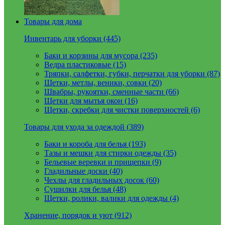
Товары для дома
Инвентарь для уборки (445)
Баки и корзины для мусора (235)
Ведра пластиковые (15)
Тряпки, салфетки, губки, перчатки для уборки (87)
Щетки, метлы, веники, совки (20)
Швабры, рукоятки, сменные части (66)
Щетки для мытья окон (16)
Щетки, скребки для чистки поверхностей (6)
Товары для ухода за одеждой (389)
Баки и короба для белья (193)
Тазы и мешки для стирки одежды (35)
Бельевые веревки и прищепки (9)
Гладильные доски (40)
Чехлы для гладильных досок (60)
Сушилки для белья (48)
Щетки, ролики, валики для одежды (4)
Хранение, порядок и уют (912)