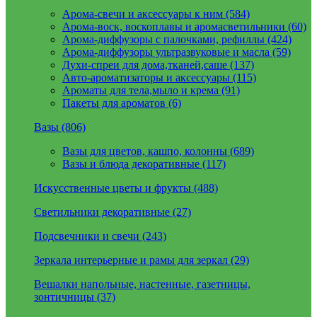
Арома-свечи и аксессуары к ним (584)
Арома-воск, воскоплавы и аромасветильники (60)
Арома-диффузоры с палочками, рефиллы (424)
Арома-диффузоры ультразвуковые и масла (59)
Духи-спреи для дома,тканей,саше (137)
Авто-ароматизаторы и аксессуары (115)
Ароматы для тела,мыло и крема (91)
Пакеты для ароматов (6)
Вазы (806)
Вазы для цветов, кашпо, колонны (689)
Вазы и блюда декоративные (117)
Искусственные цветы и фрукты (488)
Светильники декоративные (27)
Подсвечники и свечи (243)
Зеркала интерьерные и рамы для зеркал (29)
Вешалки напольные, настенные, газетницы,
зонтичницы (37)