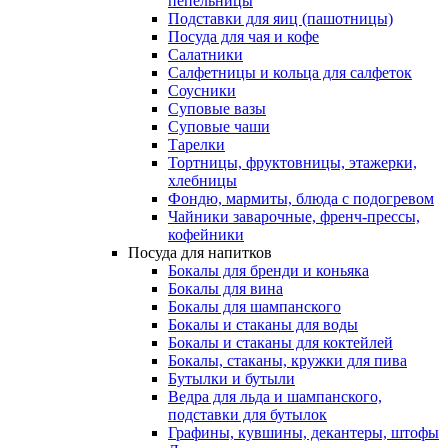
пепельницы
Подставки для яиц (пашотницы)
Посуда для чая и кофе
Салатники
Салфетницы и кольца для салфеток
Соусники
Суповые вазы
Суповые чаши
Тарелки
Тортницы, фруктовницы, этажерки,
хлебницы
Фондю, мармиты, блюда с подогревом
Чайники заварочные, френч-прессы,
кофейники
Посуда для напитков
Бокалы для бренди и коньяка
Бокалы для вина
Бокалы для шампанского
Бокалы и стаканы для воды
Бокалы и стаканы для коктейлей
Бокалы, стаканы, кружки для пива
Бутылки и бутыли
Ведра для льда и шампанского,
подставки для бутылок
Графины, кувшины, декантеры, штофы