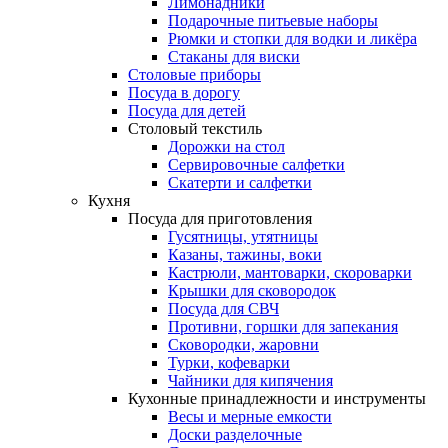
Лимонадники
Подарочные питьевые наборы
Рюмки и стопки для водки и ликёра
Стаканы для виски
Столовые приборы
Посуда в дорогу
Посуда для детей
Столовый текстиль
Дорожки на стол
Сервировочные салфетки
Скатерти и салфетки
Кухня
Посуда для приготовления
Гусятницы, утятницы
Казаны, тажины, воки
Кастрюли, мантоварки, скороварки
Крышки для сковородок
Посуда для СВЧ
Противни, горшки для запекания
Сковородки, жаровни
Турки, кофеварки
Чайники для кипячения
Кухонные принадлежности и инструменты
Весы и мерные емкости
Доски разделочные