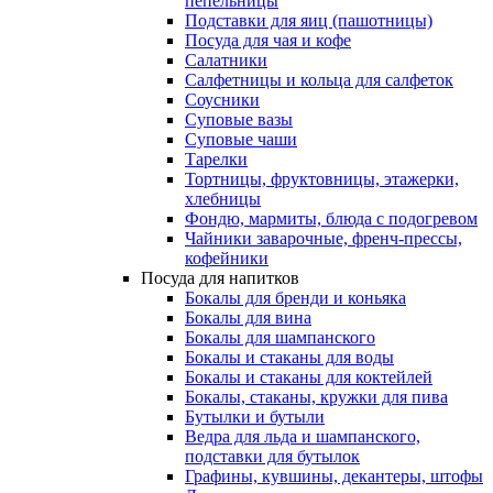
пепельницы
Подставки для яиц (пашотницы)
Посуда для чая и кофе
Салатники
Салфетницы и кольца для салфеток
Соусники
Суповые вазы
Суповые чаши
Тарелки
Тортницы, фруктовницы, этажерки,
хлебницы
Фондю, мармиты, блюда с подогревом
Чайники заварочные, френч-прессы,
кофейники
Посуда для напитков
Бокалы для бренди и коньяка
Бокалы для вина
Бокалы для шампанского
Бокалы и стаканы для воды
Бокалы и стаканы для коктейлей
Бокалы, стаканы, кружки для пива
Бутылки и бутыли
Ведра для льда и шампанского,
подставки для бутылок
Графины, кувшины, декантеры, штофы