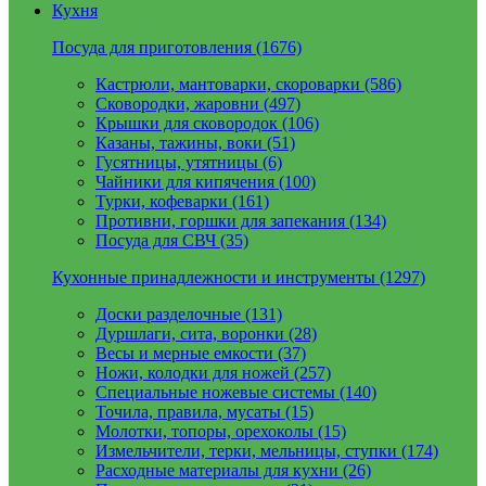
Кухня
Посуда для приготовления (1676)
Кастрюли, мантоварки, скороварки (586)
Сковородки, жаровни (497)
Крышки для сковородок (106)
Казаны, тажины, воки (51)
Гусятницы, утятницы (6)
Чайники для кипячения (100)
Турки, кофеварки (161)
Противни, горшки для запекания (134)
Посуда для СВЧ (35)
Кухонные принадлежности и инструменты (1297)
Доски разделочные (131)
Дуршлаги, сита, воронки (28)
Весы и мерные емкости (37)
Ножи, колодки для ножей (257)
Специальные ножевые системы (140)
Точила, правила, мусаты (15)
Молотки, топоры, орехоколы (15)
Измельчители, терки, мельницы, ступки (174)
Расходные материалы для кухни (26)