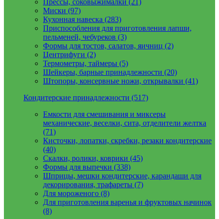
Прессы, соковыжималки (21)
Миски (97)
Кухонная навеска (283)
Приспособления для приготовления лапши,
пельменей, чебуреков (3)
Формы для тостов, салатов, яичниц (2)
Центрифуги (2)
Термометры, таймеры (5)
Шейкеры, барные принадлежности (20)
Штопоры, консервные ножи, открывалки (41)
Кондитерские принадлежности (517)
Емкости для смешивания и миксеры
механические, веселки, сита, отделители желтка
(71)
Кисточки, лопатки, скребки, резаки кондитерские
(40)
Скалки, ролики, коврики (45)
Формы для выпечки (338)
Шприцы, мешки кондитерские, карандаши для
декорирования, трафареты (7)
Для мороженого (8)
Для приготовления варенья и фруктовых начинок
(8)