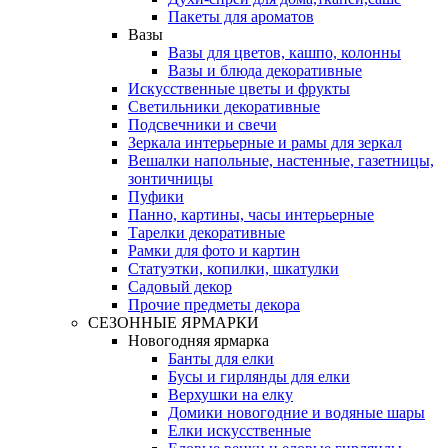
Пакеты для ароматов
Вазы
Вазы для цветов, кашпо, колонны
Вазы и блюда декоративные
Искусственные цветы и фрукты
Светильники декоративные
Подсвечники и свечи
Зеркала интерьерные и рамы для зеркал
Вешалки напольные, настенные, газетницы,
зонтичницы
Пуфики
Панно, картины, часы интерьерные
Тарелки декоративные
Рамки для фото и картин
Статуэтки, копилки, шкатулки
Садовый декор
Прочие предметы декора
СЕЗОННЫЕ ЯРМАРКИ
Новогодняя ярмарка
Банты для елки
Бусы и гирлянды для елки
Верхушки на елку
Домики новогодние и водяные шары
Елки искусственные