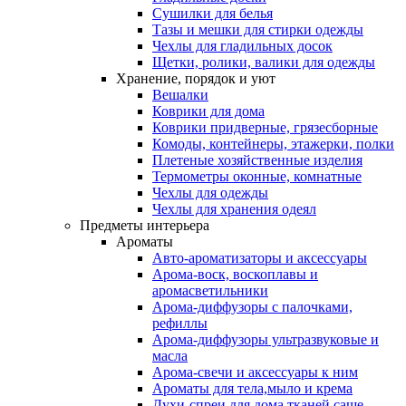
Сушилки для белья
Тазы и мешки для стирки одежды
Чехлы для гладильных досок
Щетки, ролики, валики для одежды
Хранение, порядок и уют
Вешалки
Коврики для дома
Коврики придверные, грязесборные
Комоды, контейнеры, этажерки, полки
Плетеные хозяйственные изделия
Термометры оконные, комнатные
Чехлы для одежды
Чехлы для хранения одеял
Предметы интерьера
Ароматы
Авто-ароматизаторы и аксессуары
Арома-воск, воскоплавы и
аромасветильники
Арома-диффузоры с палочками,
рефиллы
Арома-диффузоры ультразвуковые и
масла
Арома-свечи и аксессуары к ним
Ароматы для тела,мыло и крема
Духи-спреи для дома,тканей,саше