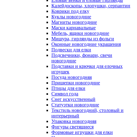
Еловые венки и еловые гирлянды
Калейдоскопы, хлопушки, серпантин
Коврики под елку
Куклы новогодние
Магниты новогодние
Маски карнавальные
Мебель, ящики новогодние
Мишура, гирлянды из фольги
Оконные новогодние украшения
Подвески для елки
Подсвечники, фонари, свечи
новогодние
Подставки и крючки для елочных
игрушек
Посуда новогодняя
Прищепки новогодние
Птицы для елки
Символ года
Снег искусственный
Статуэтки новогодние
Текстиль новогодний, столовый и
интерьерный
Упаковка новогодняя
Фигуры светящиеся
Формовые игрушки для елки