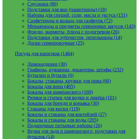
Соусники (80)
Подставки для яиц (пашотницы) (18)
Наборы для специй, соли, масла и уксуса (151)
Салфетницы и кольца для салфеток (72)
Менажницы и предметы сервировки закусок (143)
Фондю, мармиты, блюда с подогревом (26)
Подставки для зубочисток, пепельницы (14)
Доски сервировочные (25)
Посуда для напитков (1484)
Лимонадники (30)
Графины, кувшины, декантеры, штофы (232)
Бутылки и бутыли (6)
Бокалы, стаканы, кружки для пива (60)
Бокалы для вина (405)
Бокалы для шампанского (169)
Рюмки и стопки для водки и ликёра (101)
Бокалы для бренди и коньяка (30)
Стаканы для виски (119)
Бокалы и стаканы для коктейлей (27)
Бокалы и стаканы для воды (265)
Подарочные питьевые наборы (26)
Ведра для льда и шампанского, подставки для
бутылок (14)