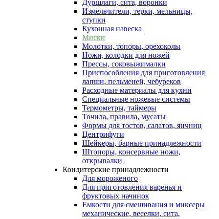
Дуршлаги, сита, воронки
Измельчители, терки, мельницы,
ступки
Кухонная навеска
Миски
Молотки, топоры, орехоколы
Ножи, колодки для ножей
Прессы, соковыжималки
Приспособления для приготовления
лапши, пельменей, чебуреков
Расходные материалы для кухни
Специальные ножевые системы
Термометры, таймеры
Точила, правила, мусаты
Формы для тостов, салатов, яичниц
Центрифуги
Шейкеры, барные принадлежности
Штопоры, консервные ножи,
открывалки
Кондитерские принадлежности
Для мороженого
Для приготовления варенья и
фруктовых начинок
Емкости для смешивания и миксеры
механические, веселки, сита,