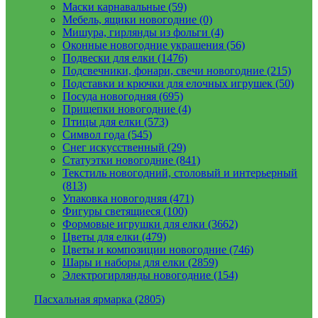
Маски карнавальные (59)
Мебель, ящики новогодние (0)
Мишура, гирлянды из фольги (4)
Оконные новогодние украшения (56)
Подвески для елки (1476)
Подсвечники, фонари, свечи новогодние (215)
Подставки и крючки для елочных игрушек (50)
Посуда новогодняя (695)
Прищепки новогодние (4)
Птицы для елки (573)
Символ года (545)
Снег искусственный (29)
Статуэтки новогодние (841)
Текстиль новогодний, столовый и интерьерный
(813)
Упаковка новогодняя (471)
Фигуры светящиеся (100)
Формовые игрушки для елки (3662)
Цветы для елки (479)
Цветы и композиции новогодние (746)
Шары и наборы для елки (2859)
Электрогирлянды новогодние (154)
Пасхальная ярмарка (2805)