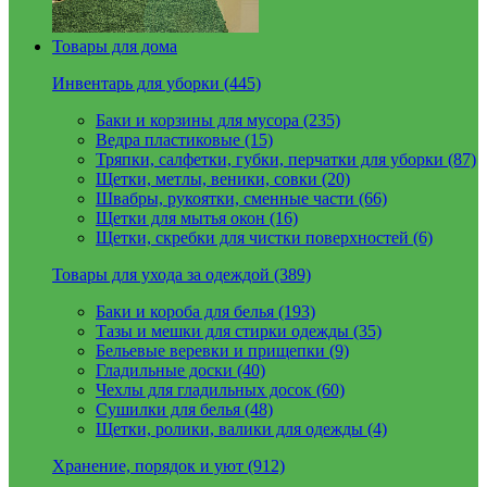
Товары для дома
Инвентарь для уборки (445)
Баки и корзины для мусора (235)
Ведра пластиковые (15)
Тряпки, салфетки, губки, перчатки для уборки (87)
Щетки, метлы, веники, совки (20)
Швабры, рукоятки, сменные части (66)
Щетки для мытья окон (16)
Щетки, скребки для чистки поверхностей (6)
Товары для ухода за одеждой (389)
Баки и короба для белья (193)
Тазы и мешки для стирки одежды (35)
Бельевые веревки и прищепки (9)
Гладильные доски (40)
Чехлы для гладильных досок (60)
Сушилки для белья (48)
Щетки, ролики, валики для одежды (4)
Хранение, порядок и уют (912)