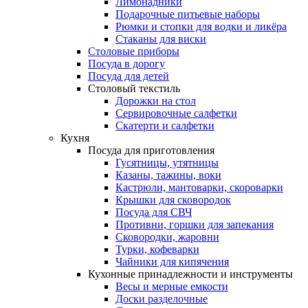
Лимонадники
Подарочные питьевые наборы
Рюмки и стопки для водки и ликёра
Стаканы для виски
Столовые приборы
Посуда в дорогу
Посуда для детей
Столовый текстиль
Дорожки на стол
Сервировочные салфетки
Скатерти и салфетки
Кухня
Посуда для приготовления
Гусятницы, утятницы
Казаны, тажины, воки
Кастрюли, мантоварки, скороварки
Крышки для сковородок
Посуда для СВЧ
Противни, горшки для запекания
Сковородки, жаровни
Турки, кофеварки
Чайники для кипячения
Кухонные принадлежности и инструменты
Весы и мерные емкости
Доски разделочные