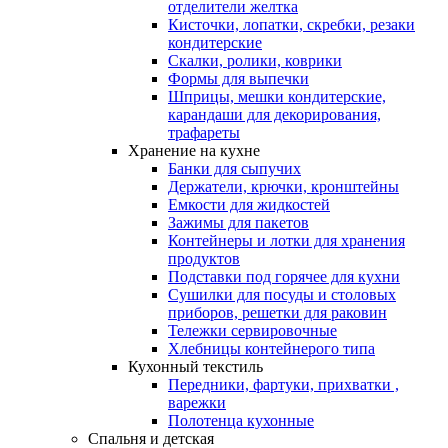
отделители желтка
Кисточки, лопатки, скребки, резаки
кондитерские
Скалки, ролики, коврики
Формы для выпечки
Шприцы, мешки кондитерские,
карандаши для декорирования,
трафареты
Хранение на кухне
Банки для сыпучих
Держатели, крючки, кронштейны
Емкости для жидкостей
Зажимы для пакетов
Контейнеры и лотки для хранения
продуктов
Подставки под горячее для кухни
Сушилки для посуды и столовых
приборов, решетки для раковин
Тележки сервировочные
Хлебницы контейнерого типа
Кухонный текстиль
Передники, фартуки, прихватки ,
варежки
Полотенца кухонные
Спальня и детская