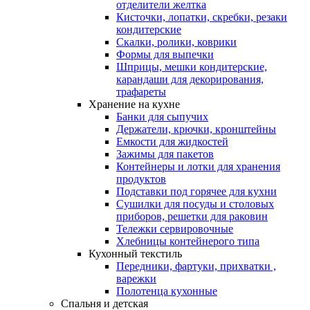
отделители желтка
Кисточки, лопатки, скребки, резаки
кондитерские
Скалки, ролики, коврики
Формы для выпечки
Шприцы, мешки кондитерские,
карандаши для декорирования,
трафареты
Хранение на кухне
Банки для сыпучих
Держатели, крючки, кронштейны
Емкости для жидкостей
Зажимы для пакетов
Контейнеры и лотки для хранения
продуктов
Подставки под горячее для кухни
Сушилки для посуды и столовых
приборов, решетки для раковин
Тележки сервировочные
Хлебницы контейнерого типа
Кухонный текстиль
Передники, фартуки, прихватки ,
варежки
Полотенца кухонные
Спальня и детская