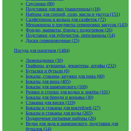
Соусники (80)
Подставки для яиц (пашотницы) (18)
Наборы для специй, соли, масла и уксуса (151)
Салфетницы и кольца для салфеток (72)
Менажницы и предметы сервировки закусок (143)
Фондю, мармиты, блюда с подогревом (26)
Подставки для зубочисток, пепельницы (14)
Доски сервировочные (25)
Посуда для напитков (1484)
Лимонадники (30)
Графины, кувшины, декантеры, штофы (232)
Бутылки и бутыли (6)
Бокалы, стаканы, кружки для пива (60)
Бокалы для вина (405)
Бокалы для шампанского (169)
Рюмки и стопки для водки и ликёра (101)
Бокалы для бренди и коньяка (30)
Стаканы для виски (119)
Бокалы и стаканы для коктейлей (27)
Бокалы и стаканы для воды (265)
Подарочные питьевые наборы (26)
Ведра для льда и шампанского, подставки для
бутылок (14)