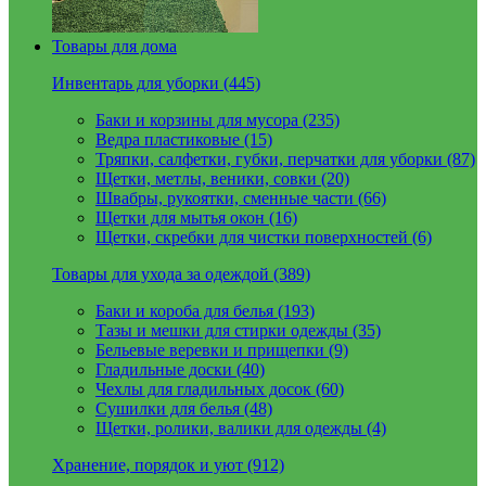
Товары для дома
Инвентарь для уборки (445)
Баки и корзины для мусора (235)
Ведра пластиковые (15)
Тряпки, салфетки, губки, перчатки для уборки (87)
Щетки, метлы, веники, совки (20)
Швабры, рукоятки, сменные части (66)
Щетки для мытья окон (16)
Щетки, скребки для чистки поверхностей (6)
Товары для ухода за одеждой (389)
Баки и короба для белья (193)
Тазы и мешки для стирки одежды (35)
Бельевые веревки и прищепки (9)
Гладильные доски (40)
Чехлы для гладильных досок (60)
Сушилки для белья (48)
Щетки, ролики, валики для одежды (4)
Хранение, порядок и уют (912)