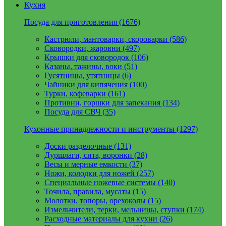
Кухня
Посуда для приготовления (1676)
Кастрюли, мантоварки, скороварки (586)
Сковородки, жаровни (497)
Крышки для сковородок (106)
Казаны, тажины, воки (51)
Гусятницы, утятницы (6)
Чайники для кипячения (100)
Турки, кофеварки (161)
Противни, горшки для запекания (134)
Посуда для СВЧ (35)
Кухонные принадлежности и инструменты (1297)
Доски разделочные (131)
Дуршлаги, сита, воронки (28)
Весы и мерные емкости (37)
Ножи, колодки для ножей (257)
Специальные ножевые системы (140)
Точила, правила, мусаты (15)
Молотки, топоры, орехоколы (15)
Измельчители, терки, мельницы, ступки (174)
Расходные материалы для кухни (26)