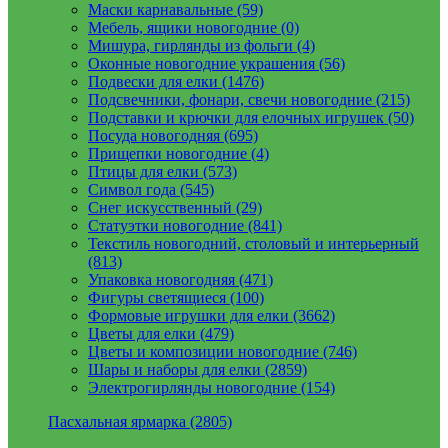
Маски карнавальные (59)
Мебель, ящики новогодние (0)
Мишура, гирлянды из фольги (4)
Оконные новогодние украшения (56)
Подвески для елки (1476)
Подсвечники, фонари, свечи новогодние (215)
Подставки и крючки для елочных игрушек (50)
Посуда новогодняя (695)
Прищепки новогодние (4)
Птицы для елки (573)
Символ года (545)
Снег искусственный (29)
Статуэтки новогодние (841)
Текстиль новогодний, столовый и интерьерный
(813)
Упаковка новогодняя (471)
Фигуры светящиеся (100)
Формовые игрушки для елки (3662)
Цветы для елки (479)
Цветы и композиции новогодние (746)
Шары и наборы для елки (2859)
Электрогирлянды новогодние (154)
Пасхальная ярмарка (2805)