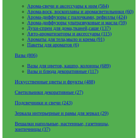
Арома-свечи и аксессуары к ним (584)
Арома-воск, воскоплавы и аромасветильники (60)
Арома-диффузоры с палочками, рефиллы (424)
Арома-диффузоры ультразвуковые и масла (59)
Духи-спреи для дома,тканей,саше (137)
Авто-ароматизаторы и аксессуары (115)
Ароматы для тела,мыло и крема (91)
Пакеты для ароматов (6)
Вазы (806)
Вазы для цветов, кашпо, колонны (689)
Вазы и блюда декоративные (117)
Искусственные цветы и фрукты (488)
Светильники декоративные (27)
Подсвечники и свечи (243)
Зеркала интерьерные и рамы для зеркал (29)
Вешалки напольные, настенные, газетницы,
зонтичницы (37)