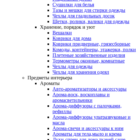
Сушилки для белья
Тазы и мешки для стирки одежды
Чехлы для гладильных досок
Щетки, ролики, валики для одежды
Хранение, порядок и уют
Вешалки
Коврики для дома
Коврики придверные, грязесборные
Комоды, контейнеры, этажерки, полки
Плетеные хозяйственные изделия
Термометры оконные, комнатные
Чехлы для одежды
Чехлы для хранения одеял
Предметы интерьера
Ароматы
Авто-ароматизаторы и аксессуары
Арома-воск, воскоплавы и
аромасветильники
Арома-диффузоры с палочками,
рефиллы
Арома-диффузоры ультразвуковые и
масла
Арома-свечи и аксессуары к ним
Ароматы для тела,мыло и крема
Духи-спреи для дома,тканей,саше