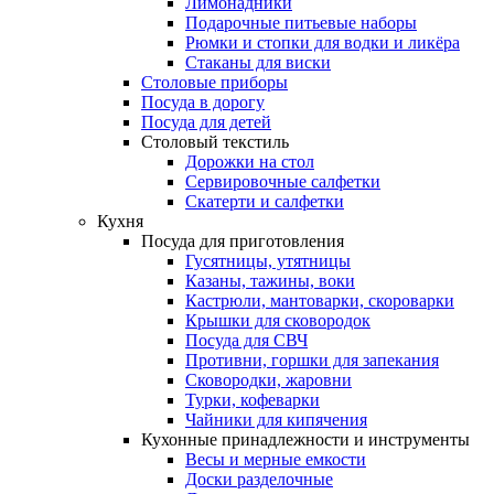
Лимонадники
Подарочные питьевые наборы
Рюмки и стопки для водки и ликёра
Стаканы для виски
Столовые приборы
Посуда в дорогу
Посуда для детей
Столовый текстиль
Дорожки на стол
Сервировочные салфетки
Скатерти и салфетки
Кухня
Посуда для приготовления
Гусятницы, утятницы
Казаны, тажины, воки
Кастрюли, мантоварки, скороварки
Крышки для сковородок
Посуда для СВЧ
Противни, горшки для запекания
Сковородки, жаровни
Турки, кофеварки
Чайники для кипячения
Кухонные принадлежности и инструменты
Весы и мерные емкости
Доски разделочные