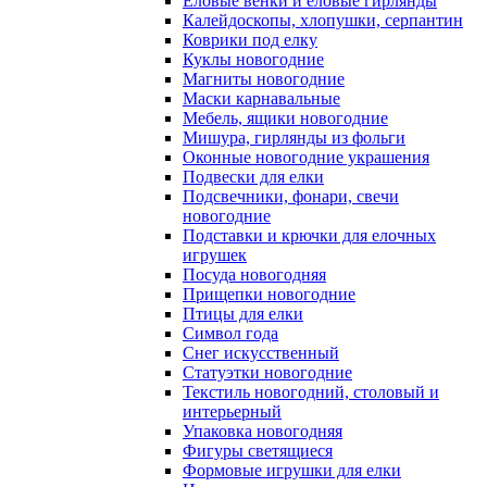
Еловые венки и еловые гирлянды
Калейдоскопы, хлопушки, серпантин
Коврики под елку
Куклы новогодние
Магниты новогодние
Маски карнавальные
Мебель, ящики новогодние
Мишура, гирлянды из фольги
Оконные новогодние украшения
Подвески для елки
Подсвечники, фонари, свечи
новогодние
Подставки и крючки для елочных
игрушек
Посуда новогодняя
Прищепки новогодние
Птицы для елки
Символ года
Снег искусственный
Статуэтки новогодние
Текстиль новогодний, столовый и
интерьерный
Упаковка новогодняя
Фигуры светящиеся
Формовые игрушки для елки