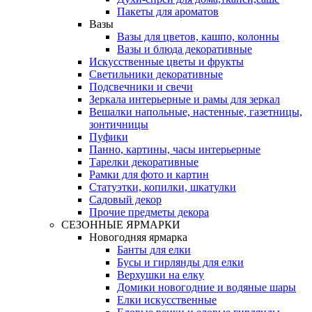
Пакеты для ароматов
Вазы
Вазы для цветов, кашпо, колонны
Вазы и блюда декоративные
Искусственные цветы и фрукты
Светильники декоративные
Подсвечники и свечи
Зеркала интерьерные и рамы для зеркал
Вешалки напольные, настенные, газетницы,
зонтичницы
Пуфики
Панно, картины, часы интерьерные
Тарелки декоративные
Рамки для фото и картин
Статуэтки, копилки, шкатулки
Садовый декор
Прочие предметы декора
СЕЗОННЫЕ ЯРМАРКИ
Новогодняя ярмарка
Банты для елки
Бусы и гирлянды для елки
Верхушки на елку
Домики новогодние и водяные шары
Елки искусственные