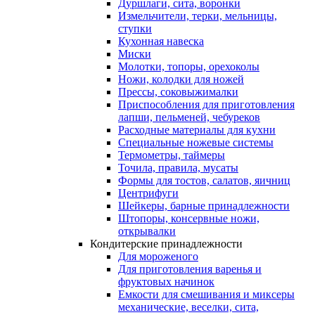
Дуршлаги, сита, воронки
Измельчители, терки, мельницы,
ступки
Кухонная навеска
Миски
Молотки, топоры, орехоколы
Ножи, колодки для ножей
Прессы, соковыжималки
Приспособления для приготовления
лапши, пельменей, чебуреков
Расходные материалы для кухни
Специальные ножевые системы
Термометры, таймеры
Точила, правила, мусаты
Формы для тостов, салатов, яичниц
Центрифуги
Шейкеры, барные принадлежности
Штопоры, консервные ножи,
открывалки
Кондитерские принадлежности
Для мороженого
Для приготовления варенья и
фруктовых начинок
Емкости для смешивания и миксеры
механические, веселки, сита,