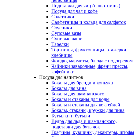
пепельницы
Подставки для яиц (пашотницы)
Посуда для чая и кофе
Салатники
Салфетницы и кольца для салфеток
Соусники
Суповые вазы
Суповые чаши
Тарелки
Тортницы, фруктовницы, этажерки,
хлебницы
Фондю, мармиты, блюда с подогревом
Чайники заварочные, френч-прессы,
кофейники
Посуда для напитков
Бокалы для бренди и коньяка
Бокалы для вина
Бокалы для шампанского
Бокалы и стаканы для воды
Бокалы и стаканы для коктейлей
Бокалы, стаканы, кружки для пива
Бутылки и бутыли
Ведра для льда и шампанского,
подставки для бутылок
Графины, кувшины, декантеры, штофы