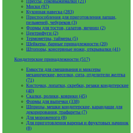
Прессы, соковыжималки (21)
Миски (97)
Кухонная навеска (283)
Приспособления для приготовления лапши,
пельменей, чебуреков (3)
Формы для тостов, салатов, яичниц (2)
Центрифуги (2)
Термометры, таймеры (5)
Шейкеры, барные принадлежности (20)
Штопоры, консервные ножи, открывалки (41)
Кондитерские принадлежности (517)
Емкости для смешивания и миксеры
механические, веселки, сита, отделители желтка
(71)
Кисточки, лопатки, скребки, резаки кондитерские
(40)
Скалки, ролики, коврики (45)
Формы для выпечки (338)
Шприцы, мешки кондитерские, карандаши для
декорирования, трафареты (7)
Для мороженого (8)
Для приготовления варенья и фруктовых начинок
(8)