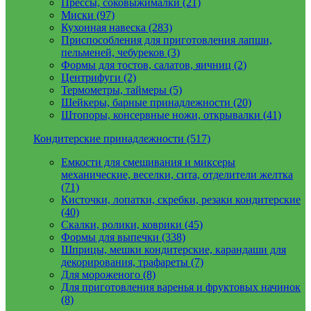
Прессы, соковыжималки (21)
Миски (97)
Кухонная навеска (283)
Приспособления для приготовления лапши,
пельменей, чебуреков (3)
Формы для тостов, салатов, яичниц (2)
Центрифуги (2)
Термометры, таймеры (5)
Шейкеры, барные принадлежности (20)
Штопоры, консервные ножи, открывалки (41)
Кондитерские принадлежности (517)
Емкости для смешивания и миксеры
механические, веселки, сита, отделители желтка
(71)
Кисточки, лопатки, скребки, резаки кондитерские
(40)
Скалки, ролики, коврики (45)
Формы для выпечки (338)
Шприцы, мешки кондитерские, карандаши для
декорирования, трафареты (7)
Для мороженого (8)
Для приготовления варенья и фруктовых начинок
(8)