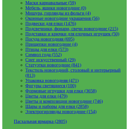
Маски карнавальные (59)
Мебель, ящики новогодние (0)
Мишура, гирлянды из фольги (4)
Оконные новогодние украшения (56)
Подвески для елки (1476)
Подсвечники, фонари, свечи новогодние (215)
Подставки и крючки для елочных игрушек (50)
Посуда новогодняя (695)
Прищепки новогодние (4)
Птицы для елки (573)
Символ года (552)
Снег искусственный (29)
Статуэтки новогодние (841)
Текстиль новогодний, столовый и интерьерный
(813)
Упаковка новогодняя (471)
Фигуры светящиеся (100)
Формовые игрушки для елки (3658)
Цветы для елки (479)
Цветы и композиции новогодние (746)
Шары и наборы для елки (2858)
Электрогирлянды новогодние (154)
Пасхальная ярмарка (2805)