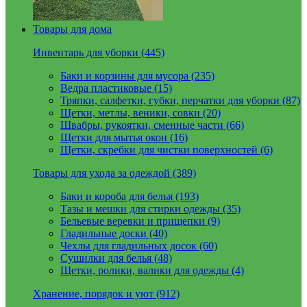
Товары для дома
Инвентарь для уборки (445)
Баки и корзины для мусора (235)
Ведра пластиковые (15)
Тряпки, салфетки, губки, перчатки для уборки (87)
Щетки, метлы, веники, совки (20)
Швабры, рукоятки, сменные части (66)
Щетки для мытья окон (16)
Щетки, скребки для чистки поверхностей (6)
Товары для ухода за одеждой (389)
Баки и короба для белья (193)
Тазы и мешки для стирки одежды (35)
Бельевые веревки и прищепки (9)
Гладильные доски (40)
Чехлы для гладильных досок (60)
Сушилки для белья (48)
Щетки, ролики, валики для одежды (4)
Хранение, порядок и уют (912)