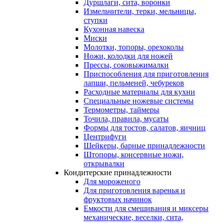
Дуршлаги, сита, воронки
Измельчители, терки, мельницы,
ступки
Кухонная навеска
Миски
Молотки, топоры, орехоколы
Ножи, колодки для ножей
Прессы, соковыжималки
Приспособления для приготовления
лапши, пельменей, чебуреков
Расходные материалы для кухни
Специальные ножевые системы
Термометры, таймеры
Точила, правила, мусаты
Формы для тостов, салатов, яичниц
Центрифуги
Шейкеры, барные принадлежности
Штопоры, консервные ножи,
открывалки
Кондитерские принадлежности
Для мороженого
Для приготовления варенья и
фруктовых начинок
Емкости для смешивания и миксеры
механические, веселки, сита,