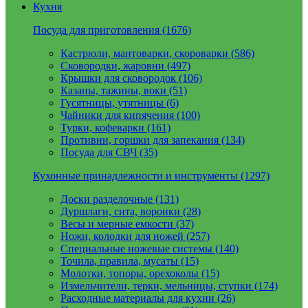
Кухня
Посуда для приготовления (1676)
Кастрюли, мантоварки, скороварки (586)
Сковородки, жаровни (497)
Крышки для сковородок (106)
Казаны, тажины, воки (51)
Гусятницы, утятницы (6)
Чайники для кипячения (100)
Турки, кофеварки (161)
Противни, горшки для запекания (134)
Посуда для СВЧ (35)
Кухонные принадлежности и инструменты (1297)
Доски разделочные (131)
Дуршлаги, сита, воронки (28)
Весы и мерные емкости (37)
Ножи, колодки для ножей (257)
Специальные ножевые системы (140)
Точила, правила, мусаты (15)
Молотки, топоры, орехоколы (15)
Измельчители, терки, мельницы, ступки (174)
Расходные материалы для кухни (26)