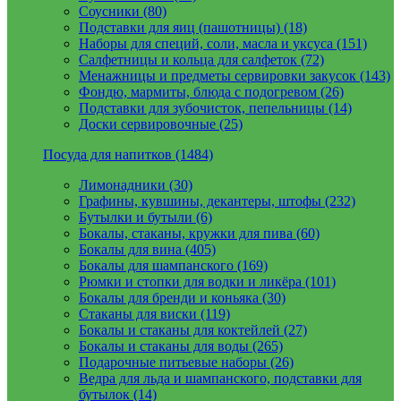
Соусники (80)
Подставки для яиц (пашотницы) (18)
Наборы для специй, соли, масла и уксуса (151)
Салфетницы и кольца для салфеток (72)
Менажницы и предметы сервировки закусок (143)
Фондю, мармиты, блюда с подогревом (26)
Подставки для зубочисток, пепельницы (14)
Доски сервировочные (25)
Посуда для напитков (1484)
Лимонадники (30)
Графины, кувшины, декантеры, штофы (232)
Бутылки и бутыли (6)
Бокалы, стаканы, кружки для пива (60)
Бокалы для вина (405)
Бокалы для шампанского (169)
Рюмки и стопки для водки и ликёра (101)
Бокалы для бренди и коньяка (30)
Стаканы для виски (119)
Бокалы и стаканы для коктейлей (27)
Бокалы и стаканы для воды (265)
Подарочные питьевые наборы (26)
Ведра для льда и шампанского, подставки для
бутылок (14)