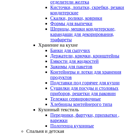
отделители желтка
Кисточки, лопатки, скребки, резаки
кондитерские
Скалки, ролики, коврики
Формы для выпечки
Шприцы, мешки кондитерские,
карандаши для декорирования,
трафареты
Хранение на кухне
Банки для сыпучих
Держатели, крючки, кронштейны
Емкости для жидкостей
Зажимы для пакетов
Контейнеры и лотки для хранения
продуктов
Подставки под горячее для кухни
Сушилки для посуды и столовых
приборов, решетки для раковин
Тележки сервировочные
Хлебницы контейнерого типа
Кухонный текстиль
Передники, фартуки, прихватки ,
варежки
Полотенца кухонные
Спальня и детская