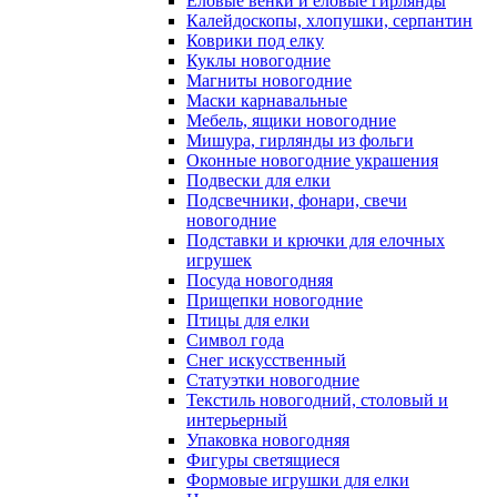
Еловые венки и еловые гирлянды
Калейдоскопы, хлопушки, серпантин
Коврики под елку
Куклы новогодние
Магниты новогодние
Маски карнавальные
Мебель, ящики новогодние
Мишура, гирлянды из фольги
Оконные новогодние украшения
Подвески для елки
Подсвечники, фонари, свечи
новогодние
Подставки и крючки для елочных
игрушек
Посуда новогодняя
Прищепки новогодние
Птицы для елки
Символ года
Снег искусственный
Статуэтки новогодние
Текстиль новогодний, столовый и
интерьерный
Упаковка новогодняя
Фигуры светящиеся
Формовые игрушки для елки