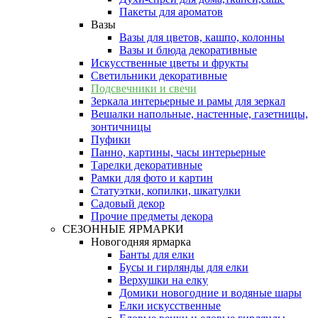
Пакеты для ароматов
Вазы
Вазы для цветов, кашпо, колонны
Вазы и блюда декоративные
Искусственные цветы и фрукты
Светильники декоративные
Подсвечники и свечи
Зеркала интерьерные и рамы для зеркал
Вешалки напольные, настенные, газетницы,
зонтичницы
Пуфики
Панно, картины, часы интерьерные
Тарелки декоративные
Рамки для фото и картин
Статуэтки, копилки, шкатулки
Садовый декор
Прочие предметы декора
СЕЗОННЫЕ ЯРМАРКИ
Новогодняя ярмарка
Банты для елки
Бусы и гирлянды для елки
Верхушки на елку
Домики новогодние и водяные шары
Елки искусственные