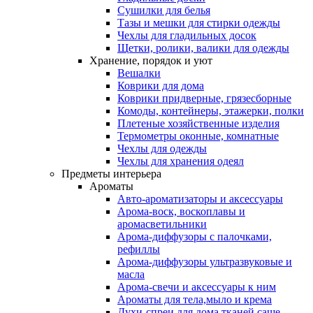
Сушилки для белья
Тазы и мешки для стирки одежды
Чехлы для гладильных досок
Щетки, ролики, валики для одежды
Хранение, порядок и уют
Вешалки
Коврики для дома
Коврики придверные, грязесборные
Комоды, контейнеры, этажерки, полки
Плетеные хозяйственные изделия
Термометры оконные, комнатные
Чехлы для одежды
Чехлы для хранения одеял
Предметы интерьера
Ароматы
Авто-ароматизаторы и аксессуары
Арома-воск, воскоплавы и
аромасветильники
Арома-диффузоры с палочками,
рефиллы
Арома-диффузоры ультразвуковые и
масла
Арома-свечи и аксессуары к ним
Ароматы для тела,мыло и крема
Духи-спреи для дома,тканей,саше