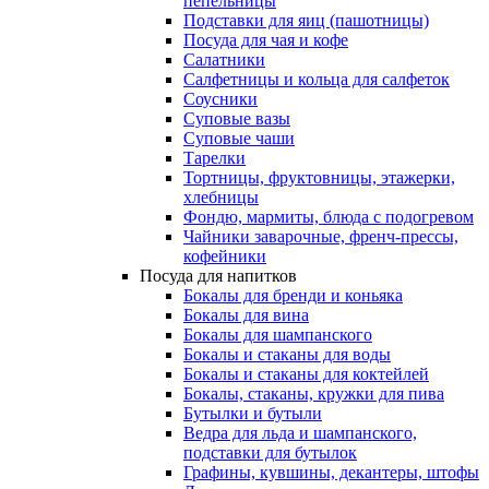
пепельницы
Подставки для яиц (пашотницы)
Посуда для чая и кофе
Салатники
Салфетницы и кольца для салфеток
Соусники
Суповые вазы
Суповые чаши
Тарелки
Тортницы, фруктовницы, этажерки,
хлебницы
Фондю, мармиты, блюда с подогревом
Чайники заварочные, френч-прессы,
кофейники
Посуда для напитков
Бокалы для бренди и коньяка
Бокалы для вина
Бокалы для шампанского
Бокалы и стаканы для воды
Бокалы и стаканы для коктейлей
Бокалы, стаканы, кружки для пива
Бутылки и бутыли
Ведра для льда и шампанского,
подставки для бутылок
Графины, кувшины, декантеры, штофы