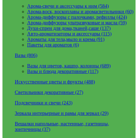
Арома-свечи и аксессуары к ним (584)
Арома-воск, воскоплавы и аромасветильники (60)
Арома-диффузоры с палочками, рефиллы (424)
Арома-диффузоры ультразвуковые и масла (59)
Духи-спреи для дома,тканей,саше (137)
Авто-ароматизаторы и аксессуары (115)
Ароматы для тела,мыло и крема (91)
Пакеты для ароматов (6)
Вазы (806)
Вазы для цветов, кашпо, колонны (689)
Вазы и блюда декоративные (117)
Искусственные цветы и фрукты (488)
Светильники декоративные (27)
Подсвечники и свечи (243)
Зеркала интерьерные и рамы для зеркал (29)
Вешалки напольные, настенные, газетницы,
зонтичницы (37)