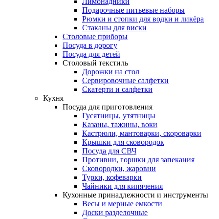
Лимонадники
Подарочные питьевые наборы
Рюмки и стопки для водки и ликёра
Стаканы для виски
Столовые приборы
Посуда в дорогу
Посуда для детей
Столовый текстиль
Дорожки на стол
Сервировочные салфетки
Скатерти и салфетки
Кухня
Посуда для приготовления
Гусятницы, утятницы
Казаны, тажины, воки
Кастрюли, мантоварки, скороварки
Крышки для сковородок
Посуда для СВЧ
Противни, горшки для запекания
Сковородки, жаровни
Турки, кофеварки
Чайники для кипячения
Кухонные принадлежности и инструменты
Весы и мерные емкости
Доски разделочные