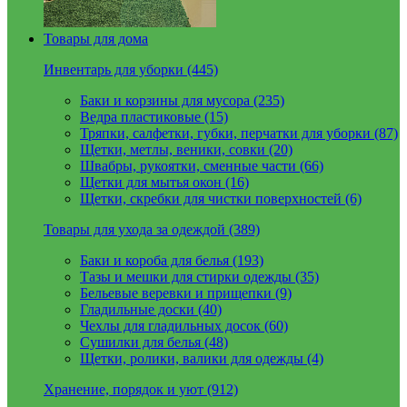
Товары для дома
Инвентарь для уборки (445)
Баки и корзины для мусора (235)
Ведра пластиковые (15)
Тряпки, салфетки, губки, перчатки для уборки (87)
Щетки, метлы, веники, совки (20)
Швабры, рукоятки, сменные части (66)
Щетки для мытья окон (16)
Щетки, скребки для чистки поверхностей (6)
Товары для ухода за одеждой (389)
Баки и короба для белья (193)
Тазы и мешки для стирки одежды (35)
Бельевые веревки и прищепки (9)
Гладильные доски (40)
Чехлы для гладильных досок (60)
Сушилки для белья (48)
Щетки, ролики, валики для одежды (4)
Хранение, порядок и уют (912)