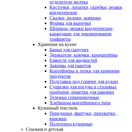
отделители желтка
Кисточки, лопатки, скребки, резаки
кондитерские
Скалки, ролики, коврики
Формы для выпечки
Шприцы, мешки кондитерские,
карандаши для декорирования,
трафареты
Хранение на кухне
Банки для сыпучих
Держатели, крючки, кронштейны
Емкости для жидкостей
Зажимы для пакетов
Контейнеры и лотки для хранения
продуктов
Подставки под горячее для кухни
Сушилки для посуды и столовых
приборов, решетки для раковин
Тележки сервировочные
Хлебницы контейнерого типа
Кухонный текстиль
Передники, фартуки, прихватки ,
варежки
Полотенца кухонные
Спальня и детская