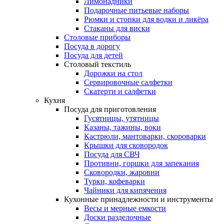
Лимонадники
Подарочные питьевые наборы
Рюмки и стопки для водки и ликёра
Стаканы для виски
Столовые приборы
Посуда в дорогу
Посуда для детей
Столовый текстиль
Дорожки на стол
Сервировочные салфетки
Скатерти и салфетки
Кухня
Посуда для приготовления
Гусятницы, утятницы
Казаны, тажины, воки
Кастрюли, мантоварки, скороварки
Крышки для сковородок
Посуда для СВЧ
Противни, горшки для запекания
Сковородки, жаровни
Турки, кофеварки
Чайники для кипячения
Кухонные принадлежности и инструменты
Весы и мерные емкости
Доски разделочные