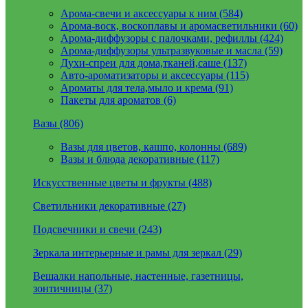
Арома-свечи и аксессуары к ним (584)
Арома-воск, воскоплавы и аромасветильники (60)
Арома-диффузоры с палочками, рефиллы (424)
Арома-диффузоры ультразвуковые и масла (59)
Духи-спреи для дома,тканей,саше (137)
Авто-ароматизаторы и аксессуары (115)
Ароматы для тела,мыло и крема (91)
Пакеты для ароматов (6)
Вазы (806)
Вазы для цветов, кашпо, колонны (689)
Вазы и блюда декоративные (117)
Искусственные цветы и фрукты (488)
Светильники декоративные (27)
Подсвечники и свечи (243)
Зеркала интерьерные и рамы для зеркал (29)
Вешалки напольные, настенные, газетницы,
зонтичницы (37)