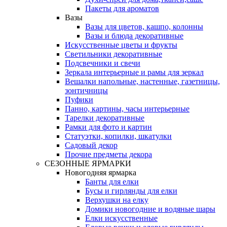
Пакеты для ароматов
Вазы
Вазы для цветов, кашпо, колонны
Вазы и блюда декоративные
Искусственные цветы и фрукты
Светильники декоративные
Подсвечники и свечи
Зеркала интерьерные и рамы для зеркал
Вешалки напольные, настенные, газетницы,
зонтичницы
Пуфики
Панно, картины, часы интерьерные
Тарелки декоративные
Рамки для фото и картин
Статуэтки, копилки, шкатулки
Садовый декор
Прочие предметы декора
СЕЗОННЫЕ ЯРМАРКИ
Новогодняя ярмарка
Банты для елки
Бусы и гирлянды для елки
Верхушки на елку
Домики новогодние и водяные шары
Елки искусственные