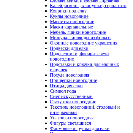
Еловые венки и еловые гирлянды
Калейдоскопы, хлопушки, серпантин
Коврики под елку
Куклы новогодние
Магниты новогодние
Маски карнавальные
Мебель, ящики новогодние
Мишура, гирлянды из фольги
Оконные новогодние украшения
Подвески для елки
Подсвечники, фонари, свечи
новогодние
Подставки и крючки для елочных
игрушек
Посуда новогодняя
Прищепки новогодние
Птицы для елки
Символ года
Снег искусственный
Статуэтки новогодние
Текстиль новогодний, столовый и
интерьерный
Упаковка новогодняя
Фигуры светящиеся
Формовые игрушки для елки