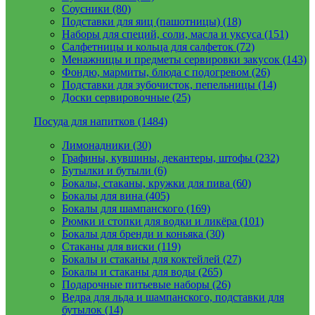
Соусники (80)
Подставки для яиц (пашотницы) (18)
Наборы для специй, соли, масла и уксуса (151)
Салфетницы и кольца для салфеток (72)
Менажницы и предметы сервировки закусок (143)
Фондю, мармиты, блюда с подогревом (26)
Подставки для зубочисток, пепельницы (14)
Доски сервировочные (25)
Посуда для напитков (1484)
Лимонадники (30)
Графины, кувшины, декантеры, штофы (232)
Бутылки и бутыли (6)
Бокалы, стаканы, кружки для пива (60)
Бокалы для вина (405)
Бокалы для шампанского (169)
Рюмки и стопки для водки и ликёра (101)
Бокалы для бренди и коньяка (30)
Стаканы для виски (119)
Бокалы и стаканы для коктейлей (27)
Бокалы и стаканы для воды (265)
Подарочные питьевые наборы (26)
Ведра для льда и шампанского, подставки для
бутылок (14)