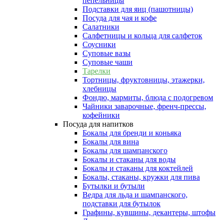
пепельницы
Подставки для яиц (пашотницы)
Посуда для чая и кофе
Салатники
Салфетницы и кольца для салфеток
Соусники
Суповые вазы
Суповые чаши
Тарелки
Тортницы, фруктовницы, этажерки,
хлебницы
Фондю, мармиты, блюда с подогревом
Чайники заварочные, френч-прессы,
кофейники
Посуда для напитков
Бокалы для бренди и коньяка
Бокалы для вина
Бокалы для шампанского
Бокалы и стаканы для воды
Бокалы и стаканы для коктейлей
Бокалы, стаканы, кружки для пива
Бутылки и бутыли
Ведра для льда и шампанского,
подставки для бутылок
Графины, кувшины, декантеры, штофы