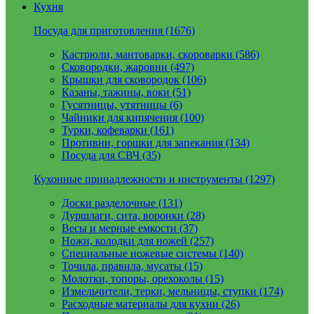
Кухня
Посуда для приготовления (1676)
Кастрюли, мантоварки, скороварки (586)
Сковородки, жаровни (497)
Крышки для сковородок (106)
Казаны, тажины, воки (51)
Гусятницы, утятницы (6)
Чайники для кипячения (100)
Турки, кофеварки (161)
Противни, горшки для запекания (134)
Посуда для СВЧ (35)
Кухонные принадлежности и инструменты (1297)
Доски разделочные (131)
Дуршлаги, сита, воронки (28)
Весы и мерные емкости (37)
Ножи, колодки для ножей (257)
Специальные ножевые системы (140)
Точила, правила, мусаты (15)
Молотки, топоры, орехоколы (15)
Измельчители, терки, мельницы, ступки (174)
Расходные материалы для кухни (26)