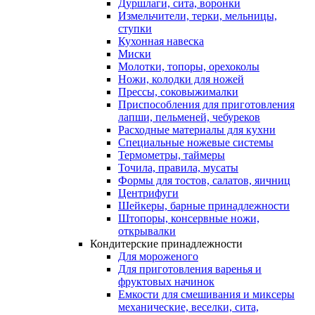
Дуршлаги, сита, воронки
Измельчители, терки, мельницы,
ступки
Кухонная навеска
Миски
Молотки, топоры, орехоколы
Ножи, колодки для ножей
Прессы, соковыжималки
Приспособления для приготовления
лапши, пельменей, чебуреков
Расходные материалы для кухни
Специальные ножевые системы
Термометры, таймеры
Точила, правила, мусаты
Формы для тостов, салатов, яичниц
Центрифуги
Шейкеры, барные принадлежности
Штопоры, консервные ножи,
открывалки
Кондитерские принадлежности
Для мороженого
Для приготовления варенья и
фруктовых начинок
Емкости для смешивания и миксеры
механические, веселки, сита,