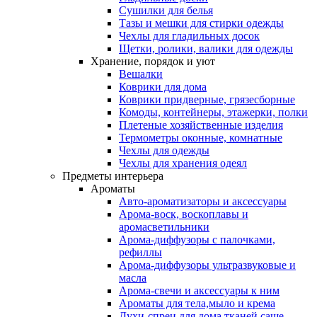
Сушилки для белья
Тазы и мешки для стирки одежды
Чехлы для гладильных досок
Щетки, ролики, валики для одежды
Хранение, порядок и уют
Вешалки
Коврики для дома
Коврики придверные, грязесборные
Комоды, контейнеры, этажерки, полки
Плетеные хозяйственные изделия
Термометры оконные, комнатные
Чехлы для одежды
Чехлы для хранения одеял
Предметы интерьера
Ароматы
Авто-ароматизаторы и аксессуары
Арома-воск, воскоплавы и
аромасветильники
Арома-диффузоры с палочками,
рефиллы
Арома-диффузоры ультразвуковые и
масла
Арома-свечи и аксессуары к ним
Ароматы для тела,мыло и крема
Духи-спреи для дома,тканей,саше