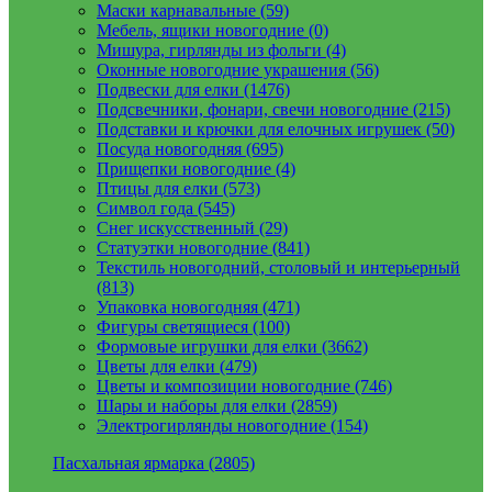
Маски карнавальные (59)
Мебель, ящики новогодние (0)
Мишура, гирлянды из фольги (4)
Оконные новогодние украшения (56)
Подвески для елки (1476)
Подсвечники, фонари, свечи новогодние (215)
Подставки и крючки для елочных игрушек (50)
Посуда новогодняя (695)
Прищепки новогодние (4)
Птицы для елки (573)
Символ года (545)
Снег искусственный (29)
Статуэтки новогодние (841)
Текстиль новогодний, столовый и интерьерный
(813)
Упаковка новогодняя (471)
Фигуры светящиеся (100)
Формовые игрушки для елки (3662)
Цветы для елки (479)
Цветы и композиции новогодние (746)
Шары и наборы для елки (2859)
Электрогирлянды новогодние (154)
Пасхальная ярмарка (2805)