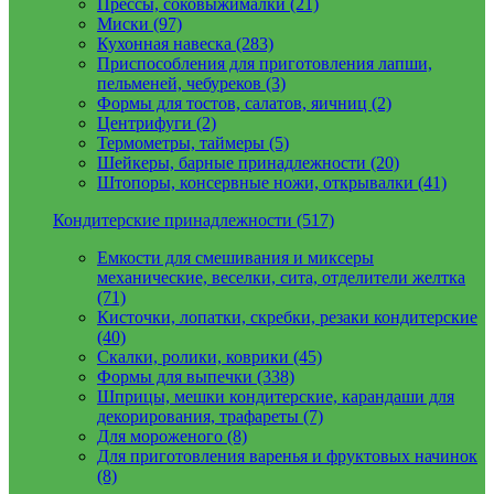
Прессы, соковыжималки (21)
Миски (97)
Кухонная навеска (283)
Приспособления для приготовления лапши,
пельменей, чебуреков (3)
Формы для тостов, салатов, яичниц (2)
Центрифуги (2)
Термометры, таймеры (5)
Шейкеры, барные принадлежности (20)
Штопоры, консервные ножи, открывалки (41)
Кондитерские принадлежности (517)
Емкости для смешивания и миксеры
механические, веселки, сита, отделители желтка
(71)
Кисточки, лопатки, скребки, резаки кондитерские
(40)
Скалки, ролики, коврики (45)
Формы для выпечки (338)
Шприцы, мешки кондитерские, карандаши для
декорирования, трафареты (7)
Для мороженого (8)
Для приготовления варенья и фруктовых начинок
(8)