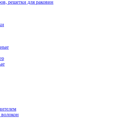
ов, решетки для раковин
ки
ьные
ер
ые
нителем
 волокон