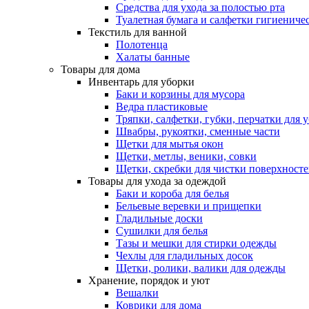
Средства для ухода за полостью рта
Туалетная бумага и салфетки гигиениче
Текстиль для ванной
Полотенца
Халаты банные
Товары для дома
Инвентарь для уборки
Баки и корзины для мусора
Ведра пластиковые
Тряпки, салфетки, губки, перчатки для 
Швабры, рукоятки, сменные части
Щетки для мытья окон
Щетки, метлы, веники, совки
Щетки, скребки для чистки поверхност
Товары для ухода за одеждой
Баки и короба для белья
Бельевые веревки и прищепки
Гладильные доски
Сушилки для белья
Тазы и мешки для стирки одежды
Чехлы для гладильных досок
Щетки, ролики, валики для одежды
Хранение, порядок и уют
Вешалки
Коврики для дома