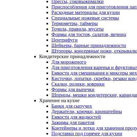
Прессы, соковыжималки
Приспособления для приготовления лап
Расходные материалы для кухни
Специальные ножевые системы
Термометры, таймеры
Точила, правила, мусаты
Формы для тостов, салатов, яичниц
Центрифуги
Шейкеры, барные принадлежности
Штопоры, консервные ножи, открывалк
Кондитерские принадлежности
Для мороженого
Для приготовления варенья и фруктовы
Емкости для смешивания и миксеры меха
Кисточки, лопатки, скребки, резаки кон
Скалки, ролики, коврики
Формы для выпечки
Шприцы, мешки кондитерские, карандаш
Хранение на кухне
Банки для сыпучих
Держатели, крючки, кронштейны
Емкости для жидкостей
Зажимы для пакетов
Контейнеры и лотки для хранения прод
Подставки под горячее для кухни