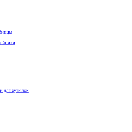
ебницы
фейники
ки для бутылок