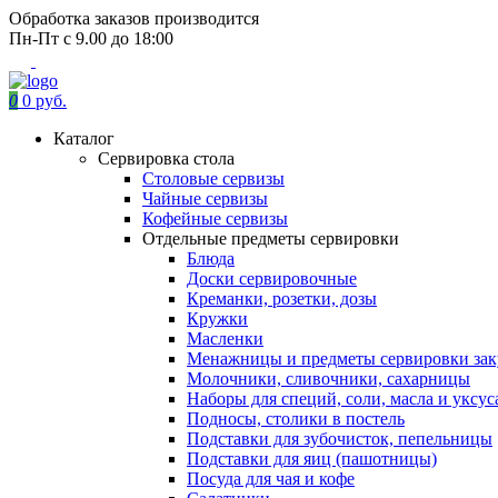
Обработка заказов производится
Пн-Пт с 9.00 до 18:00
0
0 руб.
Каталог
Сервировка стола
Столовые сервизы
Чайные сервизы
Кофейные сервизы
Отдельные предметы сервировки
Блюда
Доски сервировочные
Креманки, розетки, дозы
Кружки
Масленки
Менажницы и предметы сервировки зак
Молочники, сливочники, сахарницы
Наборы для специй, соли, масла и уксус
Подносы, столики в постель
Подставки для зубочисток, пепельницы
Подставки для яиц (пашотницы)
Посуда для чая и кофе