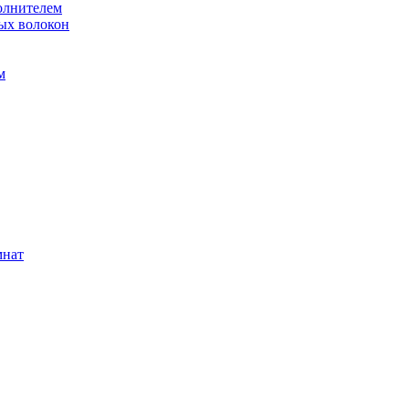
олнителем
ых волокон
м
мнат