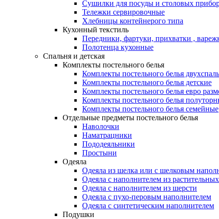
Сушилки для посуды и столовых прибор
Тележки сервировочные
Хлебницы контейнерого типа
Кухонный текстиль
Передники, фартуки, прихватки , вареж
Полотенца кухонные
Спальня и детская
Комплекты постельного белья
Комплекты постельного белья двухспал
Комплекты постельного белья детские
Комплекты постельного белья евро разм
Комплекты постельного белья полуторн
Комплекты постельного белья семейные
Отдельные предметы постельного белья
Наволочки
Наматрацники
Пододеяльники
Простыни
Одеяла
Одеяла из шелка или с шелковым напол
Одеяла с наполнителем из растительных
Одеяла с наполнителем из шерсти
Одеяла с пухо-перовым наполнителем
Одеяла с синтетическим наполнителем
Подушки