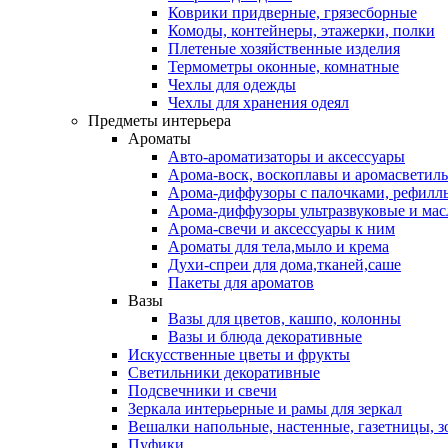
Коврики придверные, грязесборные
Комоды, контейнеры, этажерки, полки
Плетеные хозяйственные изделия
Термометры оконные, комнатные
Чехлы для одежды
Чехлы для хранения одеял
Предметы интерьера
Ароматы
Авто-ароматизаторы и аксессуары
Арома-воск, воскоплавы и аромасветил
Арома-диффузоры с палочками, рефилл
Арома-диффузоры ультразвуковые и мас
Арома-свечи и аксессуары к ним
Ароматы для тела,мыло и крема
Духи-спреи для дома,тканей,саше
Пакеты для ароматов
Вазы
Вазы для цветов, кашпо, колонны
Вазы и блюда декоративные
Искусственные цветы и фрукты
Светильники декоративные
Подсвечники и свечи
Зеркала интерьерные и рамы для зеркал
Вешалки напольные, настенные, газетницы, 
Пуфики