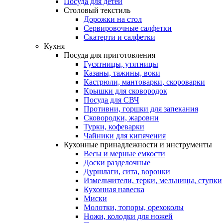
Посуда для детей
Столовый текстиль
Дорожки на стол
Сервировочные салфетки
Скатерти и салфетки
Кухня
Посуда для приготовления
Гусятницы, утятницы
Казаны, тажины, воки
Кастрюли, мантоварки, скороварки
Крышки для сковородок
Посуда для СВЧ
Противни, горшки для запекания
Сковородки, жаровни
Турки, кофеварки
Чайники для кипячения
Кухонные принадлежности и инструменты
Весы и мерные емкости
Доски разделочные
Дуршлаги, сита, воронки
Измельчители, терки, мельницы, ступки
Кухонная навеска
Миски
Молотки, топоры, орехоколы
Ножи, колодки для ножей