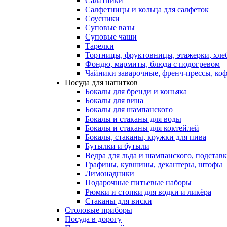
Салатники
Салфетницы и кольца для салфеток
Соусники
Суповые вазы
Суповые чаши
Тарелки
Тортницы, фруктовницы, этажерки, хл
Фондю, мармиты, блюда с подогревом
Чайники заварочные, френч-прессы, ко
Посуда для напитков
Бокалы для бренди и коньяка
Бокалы для вина
Бокалы для шампанского
Бокалы и стаканы для воды
Бокалы и стаканы для коктейлей
Бокалы, стаканы, кружки для пива
Бутылки и бутыли
Ведра для льда и шампанского, подстав
Графины, кувшины, декантеры, штофы
Лимонадники
Подарочные питьевые наборы
Рюмки и стопки для водки и ликёра
Стаканы для виски
Столовые приборы
Посуда в дорогу