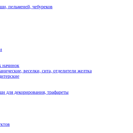
ши, пельменей, чебуреков
и
х начинок
нические, веселки, сита, отделители желтка
дитерские
и для декорирования, трафареты
уктов