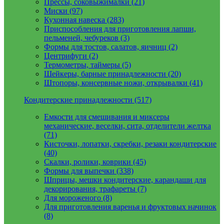
Прессы, соковыжималки (21)
Миски (97)
Кухонная навеска (283)
Приспособления для приготовления лапши,
пельменей, чебуреков (3)
Формы для тостов, салатов, яичниц (2)
Центрифуги (2)
Термометры, таймеры (5)
Шейкеры, барные принадлежности (20)
Штопоры, консервные ножи, открывалки (41)
Кондитерские принадлежности (517)
Емкости для смешивания и миксеры
механические, веселки, сита, отделители желтка
(71)
Кисточки, лопатки, скребки, резаки кондитерские
(40)
Скалки, ролики, коврики (45)
Формы для выпечки (338)
Шприцы, мешки кондитерские, карандаши для
декорирования, трафареты (7)
Для мороженого (8)
Для приготовления варенья и фруктовых начинок
(8)