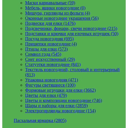
Маски карнавальные (59)
Мебель, ящики новогодние (0)
Мишура, гирлянды из фольги (4)
Оконные новогодние украшения (56)
Подвески для елки (1476)
Подсвечники, фонари, свечи новогодние (215)
Подставки и крючки для елочных игрушек (50)
Посуда новогодняя (695)
Прищепки новогодние (4)
Птицы для елки (573)
Символ года (545)
Снег искусственный (29)
Статуэтки новогодние (841)
Текстиль новогодний, столовый и интерьерный
(813)
Упаковка новогодняя (471)
Фигуры светящиеся (100)
Формовые игрушки для елки (3662)
Цветы для елки (479)
Цветы и композиции новогодние (746)
Шары и наборы для елки (2859)
Электрогирлянды новогодние (154)
Пасхальная ярмарка (2805)