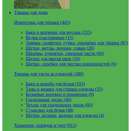
Товары для дома
Инвентарь для уборки (445)
Баки и корзины для мусора (235)
Ведра пластиковые (15)
Тряпки, салфетки, губки, перчатки для уборки (87)
Щетки, метлы, веники, совки (20)
Швабры, рукоятки, сменные части (66)
Щетки для мытья окон (16)
Щетки, скребки для чистки поверхностей (6)
Товары для ухода за одеждой (389)
Баки и короба для белья (193)
Тазы и мешки для стирки одежды (35)
Бельевые веревки и прищепки (9)
Гладильные доски (40)
Чехлы для гладильных досок (60)
Сушилки для белья (48)
Щетки, ролики, валики для одежды (4)
Хранение, порядок и уют (912)