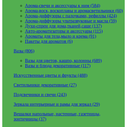
Арома-свечи и аксессуары к ним (584)
Арома-воск, воскоплавы и аромасветильники (60)
Арома-диффузоры с палочками, рефиллы (424)
Арома-диффузоры ультразвуковые и масла (59)
Духи-спреи для дома,тканей,саше (137)
Авто-ароматизаторы и аксессуары (115)
Ароматы для тела,мыло и крема (91)
Пакеты для ароматов (6)
Вазы (806)
Вазы для цветов, кашпо, колонны (689)
Вазы и блюда декоративные (117)
Искусственные цветы и фрукты (488)
Светильники декоративные (27)
Подсвечники и свечи (243)
Зеркала интерьерные и рамы для зеркал (29)
Вешалки напольные, настенные, газетницы,
зонтичницы (37)