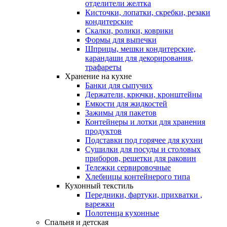
отделители желтка
Кисточки, лопатки, скребки, резаки
кондитерские
Скалки, ролики, коврики
Формы для выпечки
Шприцы, мешки кондитерские,
карандаши для декорирования,
трафареты
Хранение на кухне
Банки для сыпучих
Держатели, крючки, кронштейны
Емкости для жидкостей
Зажимы для пакетов
Контейнеры и лотки для хранения
продуктов
Подставки под горячее для кухни
Сушилки для посуды и столовых
приборов, решетки для раковин
Тележки сервировочные
Хлебницы контейнерого типа
Кухонный текстиль
Передники, фартуки, прихватки ,
варежки
Полотенца кухонные
Спальня и детская