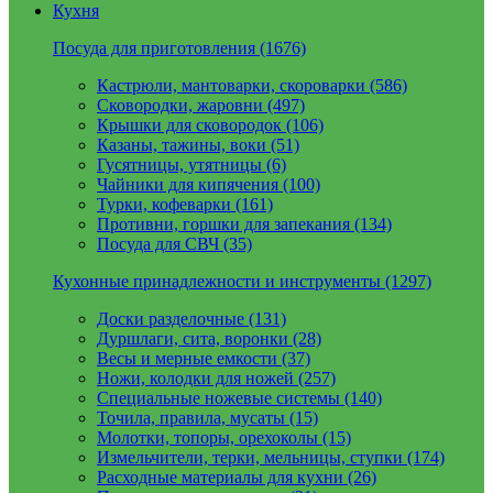
Кухня
Посуда для приготовления (1676)
Кастрюли, мантоварки, скороварки (586)
Сковородки, жаровни (497)
Крышки для сковородок (106)
Казаны, тажины, воки (51)
Гусятницы, утятницы (6)
Чайники для кипячения (100)
Турки, кофеварки (161)
Противни, горшки для запекания (134)
Посуда для СВЧ (35)
Кухонные принадлежности и инструменты (1297)
Доски разделочные (131)
Дуршлаги, сита, воронки (28)
Весы и мерные емкости (37)
Ножи, колодки для ножей (257)
Специальные ножевые системы (140)
Точила, правила, мусаты (15)
Молотки, топоры, орехоколы (15)
Измельчители, терки, мельницы, ступки (174)
Расходные материалы для кухни (26)