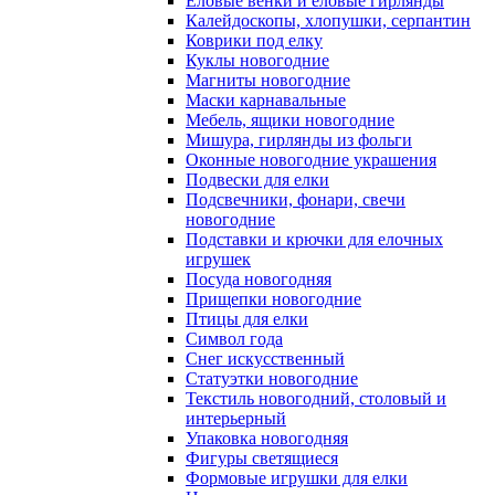
Еловые венки и еловые гирлянды
Калейдоскопы, хлопушки, серпантин
Коврики под елку
Куклы новогодние
Магниты новогодние
Маски карнавальные
Мебель, ящики новогодние
Мишура, гирлянды из фольги
Оконные новогодние украшения
Подвески для елки
Подсвечники, фонари, свечи
новогодние
Подставки и крючки для елочных
игрушек
Посуда новогодняя
Прищепки новогодние
Птицы для елки
Символ года
Снег искусственный
Статуэтки новогодние
Текстиль новогодний, столовый и
интерьерный
Упаковка новогодняя
Фигуры светящиеся
Формовые игрушки для елки