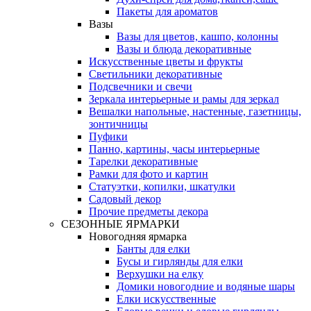
Пакеты для ароматов
Вазы
Вазы для цветов, кашпо, колонны
Вазы и блюда декоративные
Искусственные цветы и фрукты
Светильники декоративные
Подсвечники и свечи
Зеркала интерьерные и рамы для зеркал
Вешалки напольные, настенные, газетницы,
зонтичницы
Пуфики
Панно, картины, часы интерьерные
Тарелки декоративные
Рамки для фото и картин
Статуэтки, копилки, шкатулки
Садовый декор
Прочие предметы декора
СЕЗОННЫЕ ЯРМАРКИ
Новогодняя ярмарка
Банты для елки
Бусы и гирлянды для елки
Верхушки на елку
Домики новогодние и водяные шары
Елки искусственные