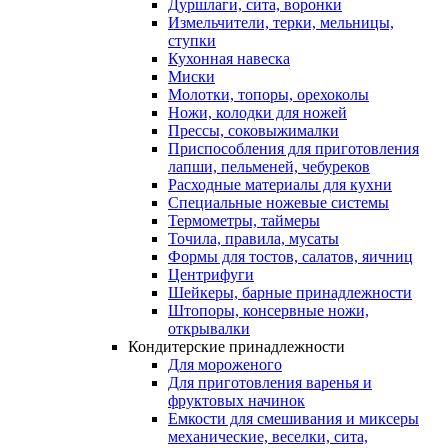
Дуршлаги, сита, воронки
Измельчители, терки, мельницы,
ступки
Кухонная навеска
Миски
Молотки, топоры, орехоколы
Ножи, колодки для ножей
Прессы, соковыжималки
Приспособления для приготовления
лапши, пельменей, чебуреков
Расходные материалы для кухни
Специальные ножевые системы
Термометры, таймеры
Точила, правила, мусаты
Формы для тостов, салатов, яичниц
Центрифуги
Шейкеры, барные принадлежности
Штопоры, консервные ножи,
открывалки
Кондитерские принадлежности
Для мороженого
Для приготовления варенья и
фруктовых начинок
Емкости для смешивания и миксеры
механические, веселки, сита,