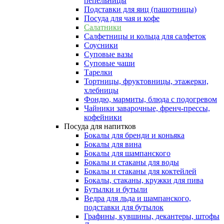
пепельницы
Подставки для яиц (пашотницы)
Посуда для чая и кофе
Салатники
Салфетницы и кольца для салфеток
Соусники
Суповые вазы
Суповые чаши
Тарелки
Тортницы, фруктовницы, этажерки,
хлебницы
Фондю, мармиты, блюда с подогревом
Чайники заварочные, френч-прессы,
кофейники
Посуда для напитков
Бокалы для бренди и коньяка
Бокалы для вина
Бокалы для шампанского
Бокалы и стаканы для воды
Бокалы и стаканы для коктейлей
Бокалы, стаканы, кружки для пива
Бутылки и бутыли
Ведра для льда и шампанского,
подставки для бутылок
Графины, кувшины, декантеры, штофы