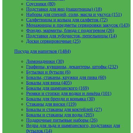
Соусники (80)
Подставки для яиц (пашотницы) (18)
Наборы для специй, соли, масла и уксуса (151)
Салфетницы и кольца для салфеток (72)
Менажницы и предметы сервировки закусок (143)
Фондю, мармиты, блюда с подогревом (26)
Подставки для зубочисток, пепельницы (14)
Доски сервировочные (25)
Посуда для напитков (1484)
Лимонадники (30)
Графины, кувшины, декантеры, штофы (232)
Бутылки и бутыли (6)
Бокалы, стаканы, кружки для пива (60)
Бокалы для вина (405)
Бокалы для шампанского (169)
Рюмки и стопки для водки и ликёра (101)
Бокалы для бренди и коньяка (30)
Стаканы для виски (119)
Бокалы и стаканы для коктейлей (27)
Бокалы и стаканы для воды (265)
Подарочные питьевые наборы (26)
Ведра для льда и шампанского, подставки для
бутылок (14)