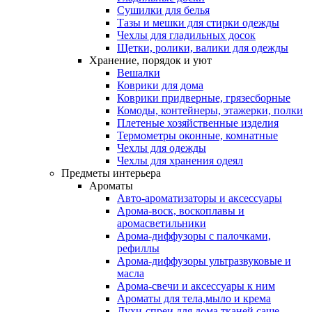
Сушилки для белья
Тазы и мешки для стирки одежды
Чехлы для гладильных досок
Щетки, ролики, валики для одежды
Хранение, порядок и уют
Вешалки
Коврики для дома
Коврики придверные, грязесборные
Комоды, контейнеры, этажерки, полки
Плетеные хозяйственные изделия
Термометры оконные, комнатные
Чехлы для одежды
Чехлы для хранения одеял
Предметы интерьера
Ароматы
Авто-ароматизаторы и аксессуары
Арома-воск, воскоплавы и
аромасветильники
Арома-диффузоры с палочками,
рефиллы
Арома-диффузоры ультразвуковые и
масла
Арома-свечи и аксессуары к ним
Ароматы для тела,мыло и крема
Духи-спреи для дома,тканей,саше