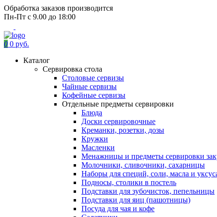
Обработка заказов производится
Пн-Пт с 9.00 до 18:00
0
0 руб.
Каталог
Сервировка стола
Столовые сервизы
Чайные сервизы
Кофейные сервизы
Отдельные предметы сервировки
Блюда
Доски сервировочные
Креманки, розетки, дозы
Кружки
Масленки
Менажницы и предметы сервировки зак
Молочники, сливочники, сахарницы
Наборы для специй, соли, масла и уксус
Подносы, столики в постель
Подставки для зубочисток, пепельницы
Подставки для яиц (пашотницы)
Посуда для чая и кофе