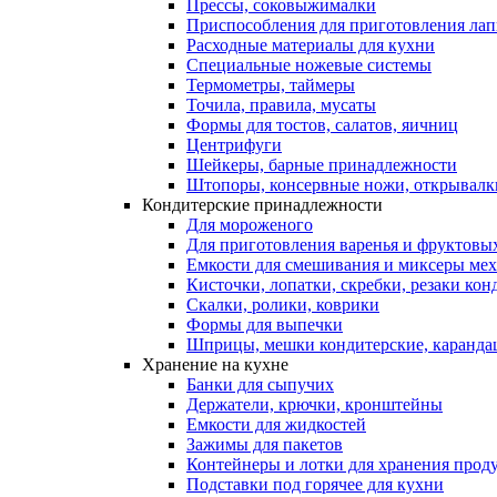
Прессы, соковыжималки
Приспособления для приготовления лап
Расходные материалы для кухни
Специальные ножевые системы
Термометры, таймеры
Точила, правила, мусаты
Формы для тостов, салатов, яичниц
Центрифуги
Шейкеры, барные принадлежности
Штопоры, консервные ножи, открывалк
Кондитерские принадлежности
Для мороженого
Для приготовления варенья и фруктовы
Емкости для смешивания и миксеры меха
Кисточки, лопатки, скребки, резаки кон
Скалки, ролики, коврики
Формы для выпечки
Шприцы, мешки кондитерские, карандаш
Хранение на кухне
Банки для сыпучих
Держатели, крючки, кронштейны
Емкости для жидкостей
Зажимы для пакетов
Контейнеры и лотки для хранения прод
Подставки под горячее для кухни