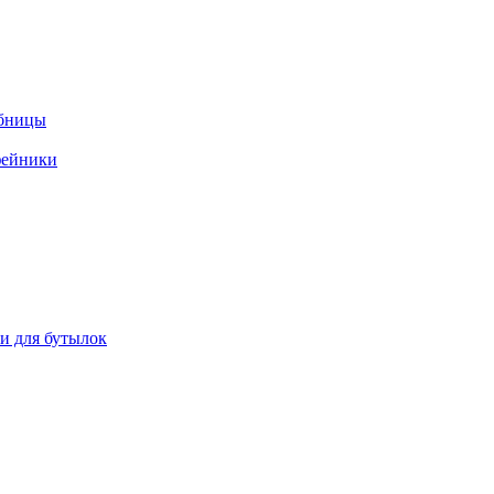
ебницы
фейники
ки для бутылок