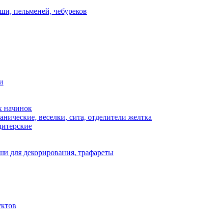
ши, пельменей, чебуреков
и
х начинок
нические, веселки, сита, отделители желтка
дитерские
и для декорирования, трафареты
уктов