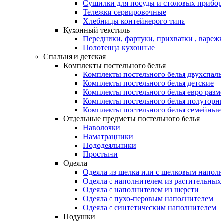
Сушилки для посуды и столовых прибор
Тележки сервировочные
Хлебницы контейнерого типа
Кухонный текстиль
Передники, фартуки, прихватки , вареж
Полотенца кухонные
Спальня и детская
Комплекты постельного белья
Комплекты постельного белья двухспал
Комплекты постельного белья детские
Комплекты постельного белья евро разм
Комплекты постельного белья полуторн
Комплекты постельного белья семейные
Отдельные предметы постельного белья
Наволочки
Наматрацники
Пододеяльники
Простыни
Одеяла
Одеяла из шелка или с шелковым напол
Одеяла с наполнителем из растительных
Одеяла с наполнителем из шерсти
Одеяла с пухо-перовым наполнителем
Одеяла с синтетическим наполнителем
Подушки