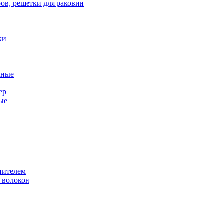
ов, решетки для раковин
ки
ьные
ер
ые
нителем
 волокон