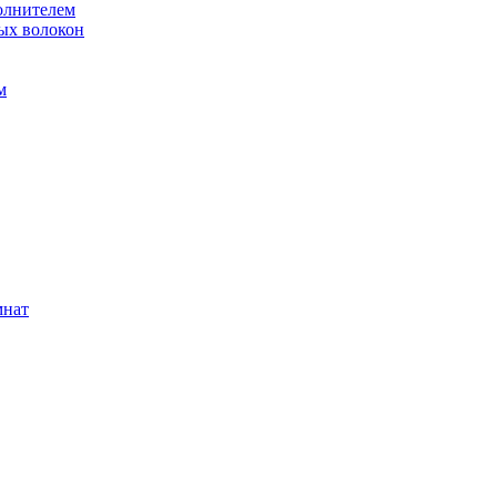
олнителем
ых волокон
м
мнат