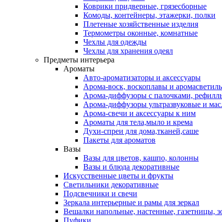
Коврики придверные, грязесборные
Комоды, контейнеры, этажерки, полки
Плетеные хозяйственные изделия
Термометры оконные, комнатные
Чехлы для одежды
Чехлы для хранения одеял
Предметы интерьера
Ароматы
Авто-ароматизаторы и аксессуары
Арома-воск, воскоплавы и аромасветил
Арома-диффузоры с палочками, рефилл
Арома-диффузоры ультразвуковые и мас
Арома-свечи и аксессуары к ним
Ароматы для тела,мыло и крема
Духи-спреи для дома,тканей,саше
Пакеты для ароматов
Вазы
Вазы для цветов, кашпо, колонны
Вазы и блюда декоративные
Искусственные цветы и фрукты
Светильники декоративные
Подсвечники и свечи
Зеркала интерьерные и рамы для зеркал
Вешалки напольные, настенные, газетницы, 
Пуфики