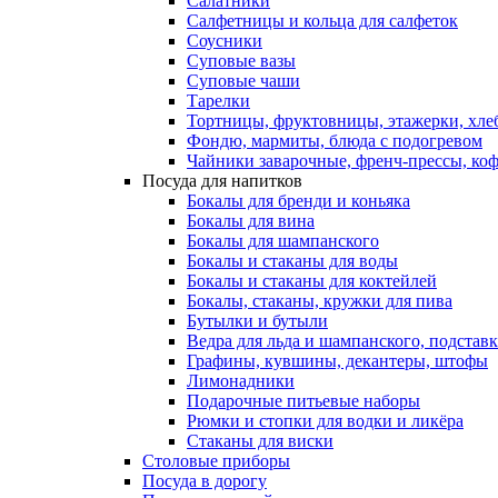
Салатники
Салфетницы и кольца для салфеток
Соусники
Суповые вазы
Суповые чаши
Тарелки
Тортницы, фруктовницы, этажерки, хл
Фондю, мармиты, блюда с подогревом
Чайники заварочные, френч-прессы, ко
Посуда для напитков
Бокалы для бренди и коньяка
Бокалы для вина
Бокалы для шампанского
Бокалы и стаканы для воды
Бокалы и стаканы для коктейлей
Бокалы, стаканы, кружки для пива
Бутылки и бутыли
Ведра для льда и шампанского, подстав
Графины, кувшины, декантеры, штофы
Лимонадники
Подарочные питьевые наборы
Рюмки и стопки для водки и ликёра
Стаканы для виски
Столовые приборы
Посуда в дорогу