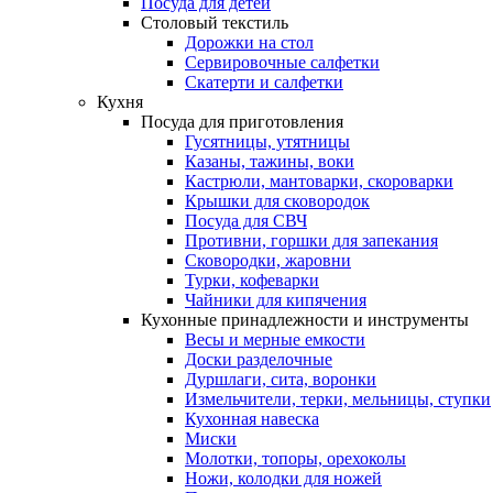
Посуда для детей
Столовый текстиль
Дорожки на стол
Сервировочные салфетки
Скатерти и салфетки
Кухня
Посуда для приготовления
Гусятницы, утятницы
Казаны, тажины, воки
Кастрюли, мантоварки, скороварки
Крышки для сковородок
Посуда для СВЧ
Противни, горшки для запекания
Сковородки, жаровни
Турки, кофеварки
Чайники для кипячения
Кухонные принадлежности и инструменты
Весы и мерные емкости
Доски разделочные
Дуршлаги, сита, воронки
Измельчители, терки, мельницы, ступки
Кухонная навеска
Миски
Молотки, топоры, орехоколы
Ножи, колодки для ножей