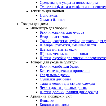
Средства для ухода за полостью рта
Туалетная бумага и салфетки гигиениче
Текстиль для ванной
Полотенца
Халаты банные
Товары для дома
Инвентарь для уборки
Баки и корзины для мусора
Ведра пластиковые
Тряпки, салфетки, губки, перчатки для 
Швабры, рукоятки, сменные части
Щетки для мытья окон
Щетки, метлы, веники, совки
Щетки, скребки для чистки поверхност
Товары для ухода за одеждой
Баки и короба для белья
Бельевые веревки и прищепки
Гладильные доски
Сушилки для белья
Тазы и мешки для стирки одежды
Чехлы для гладильных досок
Щетки, ролики, валики для одежды
Хранение, порядок и уют
Вешалки
Коврики для дома