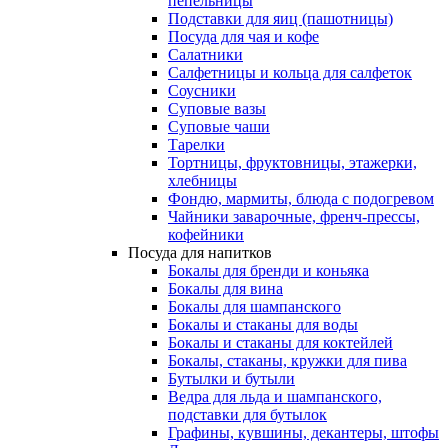
пепельницы
Подставки для яиц (пашотницы)
Посуда для чая и кофе
Салатники
Салфетницы и кольца для салфеток
Соусники
Суповые вазы
Суповые чаши
Тарелки
Тортницы, фруктовницы, этажерки,
хлебницы
Фондю, мармиты, блюда с подогревом
Чайники заварочные, френч-прессы,
кофейники
Посуда для напитков
Бокалы для бренди и коньяка
Бокалы для вина
Бокалы для шампанского
Бокалы и стаканы для воды
Бокалы и стаканы для коктейлей
Бокалы, стаканы, кружки для пива
Бутылки и бутыли
Ведра для льда и шампанского,
подставки для бутылок
Графины, кувшины, декантеры, штофы