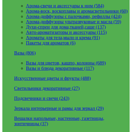
Арома-свечи и аксессуары к ним (584)
Арома-воск, воскоплавы и аромасветильники (60)
Арома-диффузоры с палочками, рефиллы (424)
Арома-диффузоры ультразвуковые и масла (59)
Духи-спреи для дома,тканей,саше (137)
Авто-ароматизаторы и аксессуары (115)
Ароматы для тела,мыло и крема (91)
Пакеты для ароматов (6)
Вазы (806)
Вазы для цветов, кашпо, колонны (689)
Вазы и блюда декоративные (117)
Искусственные цветы и фрукты (488)
Светильники декоративные (27)
Подсвечники и свечи (243)
Зеркала интерьерные и рамы для зеркал (29)
Вешалки напольные, настенные, газетницы,
зонтичницы (37)