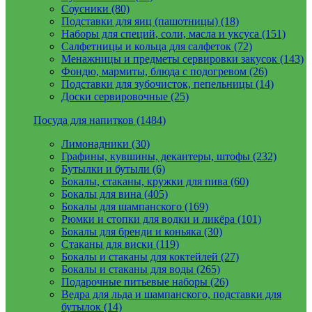
Соусники (80)
Подставки для яиц (пашотницы) (18)
Наборы для специй, соли, масла и уксуса (151)
Салфетницы и кольца для салфеток (72)
Менажницы и предметы сервировки закусок (143)
Фондю, мармиты, блюда с подогревом (26)
Подставки для зубочисток, пепельницы (14)
Доски сервировочные (25)
Посуда для напитков (1484)
Лимонадники (30)
Графины, кувшины, декантеры, штофы (232)
Бутылки и бутыли (6)
Бокалы, стаканы, кружки для пива (60)
Бокалы для вина (405)
Бокалы для шампанского (169)
Рюмки и стопки для водки и ликёра (101)
Бокалы для бренди и коньяка (30)
Стаканы для виски (119)
Бокалы и стаканы для коктейлей (27)
Бокалы и стаканы для воды (265)
Подарочные питьевые наборы (26)
Ведра для льда и шампанского, подставки для
бутылок (14)