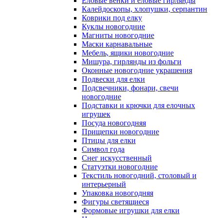
Еловые венки и еловые гирлянды
Калейдоскопы, хлопушки, серпантин
Коврики под елку
Куклы новогодние
Магниты новогодние
Маски карнавальные
Мебель, ящики новогодние
Мишура, гирлянды из фольги
Оконные новогодние украшения
Подвески для елки
Подсвечники, фонари, свечи
новогодние
Подставки и крючки для елочных
игрушек
Посуда новогодняя
Прищепки новогодние
Птицы для елки
Символ года
Снег искусственный
Статуэтки новогодние
Текстиль новогодний, столовый и
интерьерный
Упаковка новогодняя
Фигуры светящиеся
Формовые игрушки для елки