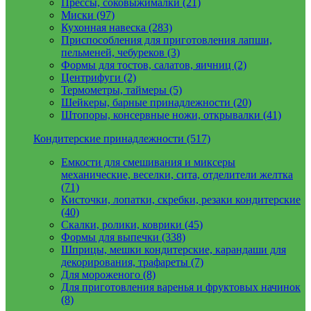
Прессы, соковыжималки (21)
Миски (97)
Кухонная навеска (283)
Приспособления для приготовления лапши,
пельменей, чебуреков (3)
Формы для тостов, салатов, яичниц (2)
Центрифуги (2)
Термометры, таймеры (5)
Шейкеры, барные принадлежности (20)
Штопоры, консервные ножи, открывалки (41)
Кондитерские принадлежности (517)
Емкости для смешивания и миксеры
механические, веселки, сита, отделители желтка
(71)
Кисточки, лопатки, скребки, резаки кондитерские
(40)
Скалки, ролики, коврики (45)
Формы для выпечки (338)
Шприцы, мешки кондитерские, карандаши для
декорирования, трафареты (7)
Для мороженого (8)
Для приготовления варенья и фруктовых начинок
(8)