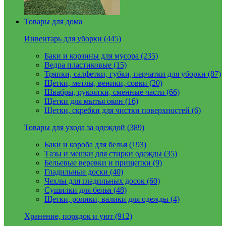
Товары для дома
Инвентарь для уборки (445)
Баки и корзины для мусора (235)
Ведра пластиковые (15)
Тряпки, салфетки, губки, перчатки для уборки (87)
Щетки, метлы, веники, совки (20)
Швабры, рукоятки, сменные части (66)
Щетки для мытья окон (16)
Щетки, скребки для чистки поверхностей (6)
Товары для ухода за одеждой (389)
Баки и короба для белья (193)
Тазы и мешки для стирки одежды (35)
Бельевые веревки и прищепки (9)
Гладильные доски (40)
Чехлы для гладильных досок (60)
Сушилки для белья (48)
Щетки, ролики, валики для одежды (4)
Хранение, порядок и уют (912)