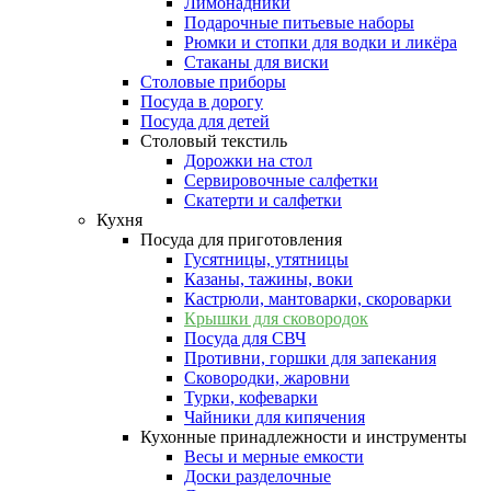
Лимонадники
Подарочные питьевые наборы
Рюмки и стопки для водки и ликёра
Стаканы для виски
Столовые приборы
Посуда в дорогу
Посуда для детей
Столовый текстиль
Дорожки на стол
Сервировочные салфетки
Скатерти и салфетки
Кухня
Посуда для приготовления
Гусятницы, утятницы
Казаны, тажины, воки
Кастрюли, мантоварки, скороварки
Крышки для сковородок
Посуда для СВЧ
Противни, горшки для запекания
Сковородки, жаровни
Турки, кофеварки
Чайники для кипячения
Кухонные принадлежности и инструменты
Весы и мерные емкости
Доски разделочные