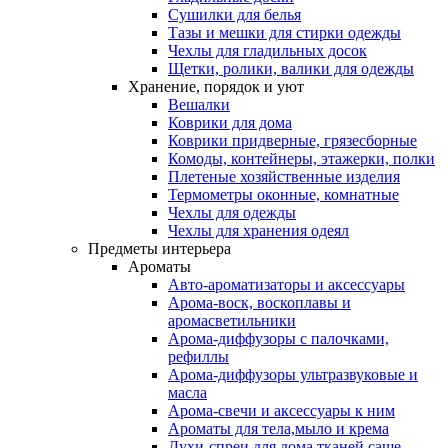
Сушилки для белья
Тазы и мешки для стирки одежды
Чехлы для гладильных досок
Щетки, ролики, валики для одежды
Хранение, порядок и уют
Вешалки
Коврики для дома
Коврики придверные, грязесборные
Комоды, контейнеры, этажерки, полки
Плетеные хозяйственные изделия
Термометры оконные, комнатные
Чехлы для одежды
Чехлы для хранения одеял
Предметы интерьера
Ароматы
Авто-ароматизаторы и аксессуары
Арома-воск, воскоплавы и
аромасветильники
Арома-диффузоры с палочками,
рефиллы
Арома-диффузоры ультразвуковые и
масла
Арома-свечи и аксессуары к ним
Ароматы для тела,мыло и крема
Духи-спреи для дома,тканей,саше