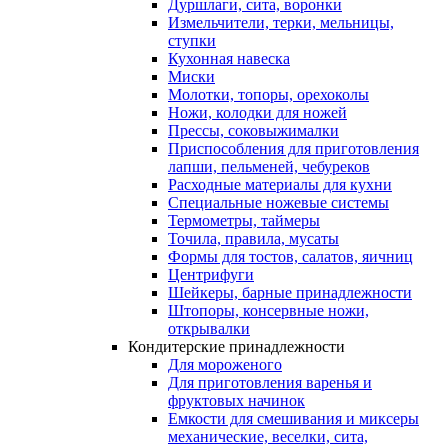
Дуршлаги, сита, воронки
Измельчители, терки, мельницы,
ступки
Кухонная навеска
Миски
Молотки, топоры, орехоколы
Ножи, колодки для ножей
Прессы, соковыжималки
Приспособления для приготовления
лапши, пельменей, чебуреков
Расходные материалы для кухни
Специальные ножевые системы
Термометры, таймеры
Точила, правила, мусаты
Формы для тостов, салатов, яичниц
Центрифуги
Шейкеры, барные принадлежности
Штопоры, консервные ножи,
открывалки
Кондитерские принадлежности
Для мороженого
Для приготовления варенья и
фруктовых начинок
Емкости для смешивания и миксеры
механические, веселки, сита,