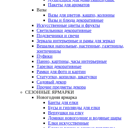
Пакеты для ароматов
Вазы
Вазы для цветов, кашпо, колонны
Вазы и блюда декоративные
Искусственные цветы и фрукты
Светильники декоративные
Подсвечники и свечи
Зеркала интерьерные и рамы для зеркал
Вешалки напольные, настенные, газетницы,
зонтичницы
Пуфики
Панно, картины, часы интерьерные
Тарелки декоративные
Рамки для фото и картин
Статуэтки, копилки, шкатулки
Садовый декор
Прочие предметы декора
СЕЗОННЫЕ ЯРМАРКИ
Новогодняя ярмарка
Банты для елки
Бусы и гирлянды для елки
Верхушки на елку
Домики новогодние и водяные шары
Елки искусственные