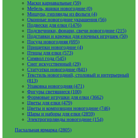
Маски карнавальные (59)
Мебель, ящики новогодние (0)
Мишура, гирлянды из фольги (4)
Оконные новогодние украшения (56)
Подвески для елки (1476)
Подсвечники, фонари, свечи новогодние (215)
Подставки и крючки для елочных игрушек (50)
Посуда новогодняя (695)
Прищепки новогодние (4)
Птицы для елки (573)
Символ года (545)
Снег искусственный (29)
Статуэтки новогодние (841)
Текстиль новогодний, столовый и интерьерный
(813)
Упаковка новогодняя (471)
Фигуры светящиеся (100)
Формовые игрушки для елки (3662)
Цветы для елки (479)
Цветы и композиции новогодние (746)
Шары и наборы для елки (2859)
Электрогирлянды новогодние (154)
Пасхальная ярмарка (2805)