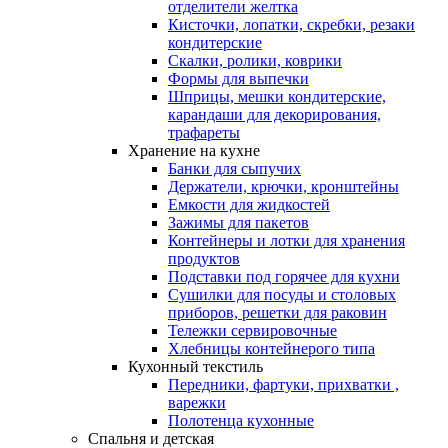
отделители желтка
Кисточки, лопатки, скребки, резаки
кондитерские
Скалки, ролики, коврики
Формы для выпечки
Шприцы, мешки кондитерские,
карандаши для декорирования,
трафареты
Хранение на кухне
Банки для сыпучих
Держатели, крючки, кронштейны
Емкости для жидкостей
Зажимы для пакетов
Контейнеры и лотки для хранения
продуктов
Подставки под горячее для кухни
Сушилки для посуды и столовых
приборов, решетки для раковин
Тележки сервировочные
Хлебницы контейнерого типа
Кухонный текстиль
Передники, фартуки, прихватки ,
варежки
Полотенца кухонные
Спальня и детская