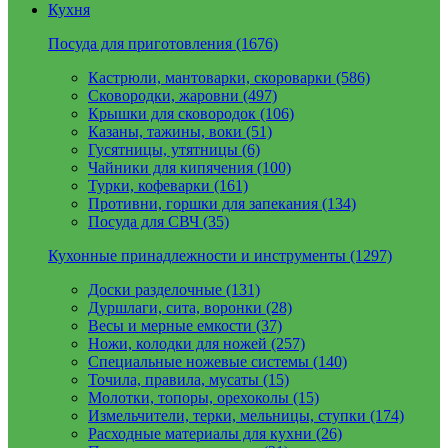
Кухня
Посуда для приготовления (1676)
Кастрюли, мантоварки, скороварки (586)
Сковородки, жаровни (497)
Крышки для сковородок (106)
Казаны, тажины, воки (51)
Гусятницы, утятницы (6)
Чайники для кипячения (100)
Турки, кофеварки (161)
Противни, горшки для запекания (134)
Посуда для СВЧ (35)
Кухонные принадлежности и инструменты (1297)
Доски разделочные (131)
Дуршлаги, сита, воронки (28)
Весы и мерные емкости (37)
Ножи, колодки для ножей (257)
Специальные ножевые системы (140)
Точила, правила, мусаты (15)
Молотки, топоры, орехоколы (15)
Измельчители, терки, мельницы, ступки (174)
Расходные материалы для кухни (26)