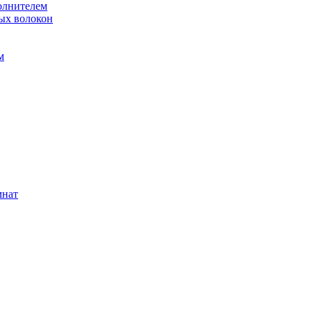
олнителем
ых волокон
м
мнат