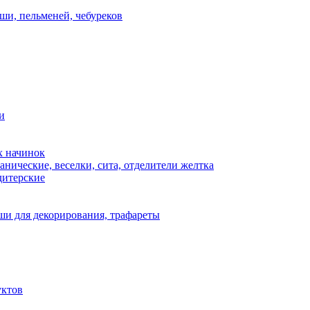
ши, пельменей, чебуреков
и
х начинок
нические, веселки, сита, отделители желтка
дитерские
и для декорирования, трафареты
уктов