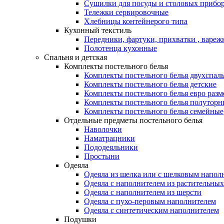
Сушилки для посуды и столовых прибор
Тележки сервировочные
Хлебницы контейнерого типа
Кухонный текстиль
Передники, фартуки, прихватки , вареж
Полотенца кухонные
Спальня и детская
Комплекты постельного белья
Комплекты постельного белья двухспал
Комплекты постельного белья детские
Комплекты постельного белья евро разм
Комплекты постельного белья полуторн
Комплекты постельного белья семейные
Отдельные предметы постельного белья
Наволочки
Наматрацники
Пододеяльники
Простыни
Одеяла
Одеяла из шелка или с шелковым напол
Одеяла с наполнителем из растительных
Одеяла с наполнителем из шерсти
Одеяла с пухо-перовым наполнителем
Одеяла с синтетическим наполнителем
Подушки