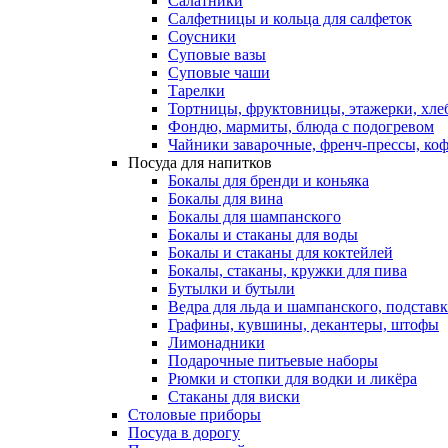
Салатники
Салфетницы и кольца для салфеток
Соусники
Суповые вазы
Суповые чаши
Тарелки
Тортницы, фруктовницы, этажерки, хл
Фондю, мармиты, блюда с подогревом
Чайники заварочные, френч-прессы, ко
Посуда для напитков
Бокалы для бренди и коньяка
Бокалы для вина
Бокалы для шампанского
Бокалы и стаканы для воды
Бокалы и стаканы для коктейлей
Бокалы, стаканы, кружки для пива
Бутылки и бутыли
Ведра для льда и шампанского, подстав
Графины, кувшины, декантеры, штофы
Лимонадники
Подарочные питьевые наборы
Рюмки и стопки для водки и ликёра
Стаканы для виски
Столовые приборы
Посуда в дорогу