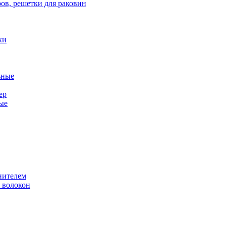
ов, решетки для раковин
ки
ьные
ер
ые
нителем
 волокон