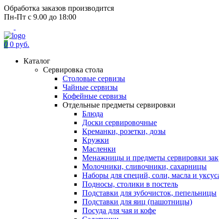
Обработка заказов производится
Пн-Пт с 9.00 до 18:00
0
0 руб.
Каталог
Сервировка стола
Столовые сервизы
Чайные сервизы
Кофейные сервизы
Отдельные предметы сервировки
Блюда
Доски сервировочные
Креманки, розетки, дозы
Кружки
Масленки
Менажницы и предметы сервировки зак
Молочники, сливочники, сахарницы
Наборы для специй, соли, масла и уксус
Подносы, столики в постель
Подставки для зубочисток, пепельницы
Подставки для яиц (пашотницы)
Посуда для чая и кофе