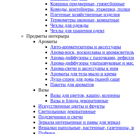
Коврики придверные, грязесборные
Комоды, контейнеры, этажерки, полки
Плетеные хозяйственные изделия
Термометры оконные, комнатные
Чехлы для одежды
Чехлы для хранения одеял
Предметы интерьера
Ароматы
Авто-ароматизаторы и аксессуары
Арома-воск, воскоплавы и аромасветил
Арома-диффузоры с палочками, рефилл
Арома-диффузоры ультразвуковые и мас
Арома-свечи и аксессуары к ним
Ароматы для тела,мыло и крема
Духи-спреи для дома,тканей,саше
Пакеты для ароматов
Вазы
Вазы для цветов, кашпо, колонны
Вазы и блюда декоративные
Искусственные цветы и фрукты
Светильники декоративные
Подсвечники и свечи
Зеркала интерьерные и рамы для зеркал
Вешалки напольные, настенные, газетницы, 
Пуфики