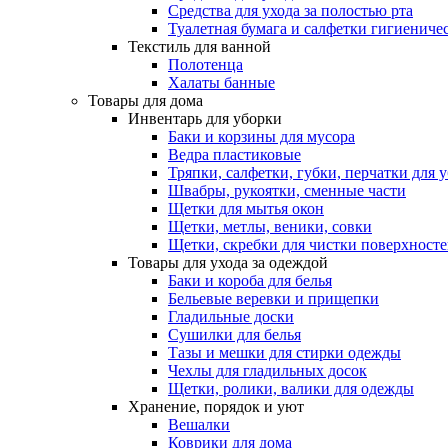
Средства для ухода за полостью рта
Туалетная бумага и салфетки гигиениче
Текстиль для ванной
Полотенца
Халаты банные
Товары для дома
Инвентарь для уборки
Баки и корзины для мусора
Ведра пластиковые
Тряпки, салфетки, губки, перчатки для 
Швабры, рукоятки, сменные части
Щетки для мытья окон
Щетки, метлы, веники, совки
Щетки, скребки для чистки поверхност
Товары для ухода за одеждой
Баки и короба для белья
Бельевые веревки и прищепки
Гладильные доски
Сушилки для белья
Тазы и мешки для стирки одежды
Чехлы для гладильных досок
Щетки, ролики, валики для одежды
Хранение, порядок и уют
Вешалки
Коврики для дома