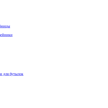
ебницы
фейники
ки для бутылок