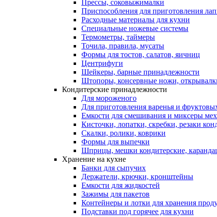
Прессы, соковыжималки
Приспособления для приготовления лап
Расходные материалы для кухни
Специальные ножевые системы
Термометры, таймеры
Точила, правила, мусаты
Формы для тостов, салатов, яичниц
Центрифуги
Шейкеры, барные принадлежности
Штопоры, консервные ножи, открывалк
Кондитерские принадлежности
Для мороженого
Для приготовления варенья и фруктовы
Емкости для смешивания и миксеры меха
Кисточки, лопатки, скребки, резаки кон
Скалки, ролики, коврики
Формы для выпечки
Шприцы, мешки кондитерские, карандаш
Хранение на кухне
Банки для сыпучих
Держатели, крючки, кронштейны
Емкости для жидкостей
Зажимы для пакетов
Контейнеры и лотки для хранения прод
Подставки под горячее для кухни