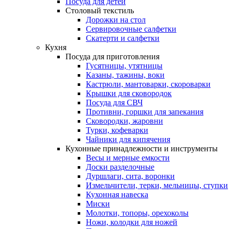
Посуда для детей
Столовый текстиль
Дорожки на стол
Сервировочные салфетки
Скатерти и салфетки
Кухня
Посуда для приготовления
Гусятницы, утятницы
Казаны, тажины, воки
Кастрюли, мантоварки, скороварки
Крышки для сковородок
Посуда для СВЧ
Противни, горшки для запекания
Сковородки, жаровни
Турки, кофеварки
Чайники для кипячения
Кухонные принадлежности и инструменты
Весы и мерные емкости
Доски разделочные
Дуршлаги, сита, воронки
Измельчители, терки, мельницы, ступки
Кухонная навеска
Миски
Молотки, топоры, орехоколы
Ножи, колодки для ножей