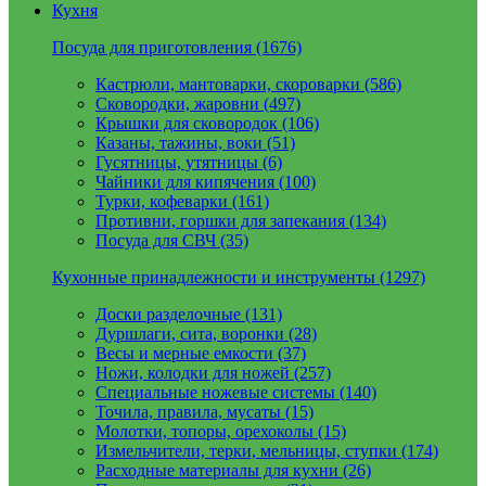
Кухня
Посуда для приготовления (1676)
Кастрюли, мантоварки, скороварки (586)
Сковородки, жаровни (497)
Крышки для сковородок (106)
Казаны, тажины, воки (51)
Гусятницы, утятницы (6)
Чайники для кипячения (100)
Турки, кофеварки (161)
Противни, горшки для запекания (134)
Посуда для СВЧ (35)
Кухонные принадлежности и инструменты (1297)
Доски разделочные (131)
Дуршлаги, сита, воронки (28)
Весы и мерные емкости (37)
Ножи, колодки для ножей (257)
Специальные ножевые системы (140)
Точила, правила, мусаты (15)
Молотки, топоры, орехоколы (15)
Измельчители, терки, мельницы, ступки (174)
Расходные материалы для кухни (26)