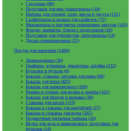
Соусники (80)
Подставки для яиц (пашотницы) (18)
Наборы для специй, соли, масла и уксуса (151)
Салфетницы и кольца для салфеток (72)
Менажницы и предметы сервировки закусок (143)
Фондю, мармиты, блюда с подогревом (26)
Подставки для зубочисток, пепельницы (14)
Доски сервировочные (25)
Посуда для напитков (1484)
Лимонадники (30)
Графины, кувшины, декантеры, штофы (232)
Бутылки и бутыли (6)
Бокалы, стаканы, кружки для пива (60)
Бокалы для вина (405)
Бокалы для шампанского (169)
Рюмки и стопки для водки и ликёра (101)
Бокалы для бренди и коньяка (30)
Стаканы для виски (119)
Бокалы и стаканы для коктейлей (27)
Бокалы и стаканы для воды (265)
Подарочные питьевые наборы (26)
Ведра для льда и шампанского, подставки для
бутылок (14)