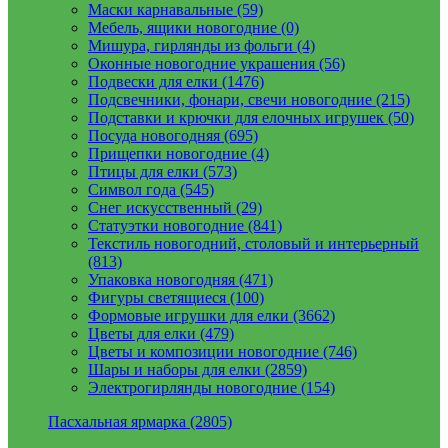
Маски карнавальные (59)
Мебель, ящики новогодние (0)
Мишура, гирлянды из фольги (4)
Оконные новогодние украшения (56)
Подвески для елки (1476)
Подсвечники, фонари, свечи новогодние (215)
Подставки и крючки для елочных игрушек (50)
Посуда новогодняя (695)
Прищепки новогодние (4)
Птицы для елки (573)
Символ года (545)
Снег искусственный (29)
Статуэтки новогодние (841)
Текстиль новогодний, столовый и интерьерный
(813)
Упаковка новогодняя (471)
Фигуры светящиеся (100)
Формовые игрушки для елки (3662)
Цветы для елки (479)
Цветы и композиции новогодние (746)
Шары и наборы для елки (2859)
Электрогирлянды новогодние (154)
Пасхальная ярмарка (2805)