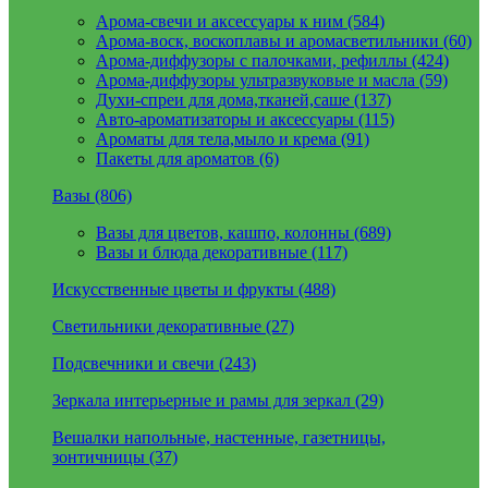
Арома-свечи и аксессуары к ним (584)
Арома-воск, воскоплавы и аромасветильники (60)
Арома-диффузоры с палочками, рефиллы (424)
Арома-диффузоры ультразвуковые и масла (59)
Духи-спреи для дома,тканей,саше (137)
Авто-ароматизаторы и аксессуары (115)
Ароматы для тела,мыло и крема (91)
Пакеты для ароматов (6)
Вазы (806)
Вазы для цветов, кашпо, колонны (689)
Вазы и блюда декоративные (117)
Искусственные цветы и фрукты (488)
Светильники декоративные (27)
Подсвечники и свечи (243)
Зеркала интерьерные и рамы для зеркал (29)
Вешалки напольные, настенные, газетницы,
зонтичницы (37)