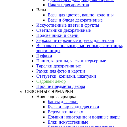
Пакеты для ароматов
Вазы
Вазы для цветов, кашпо, колонны
Вазы и блюда декоративные
Искусственные цветы и фрукты
Светильники декоративные
Подсвечники и свечи
Зеркала интерьерные и рамы для зеркал
Вешалки напольные, настенные, газетницы,
зонтичницы
Пуфики
Панно, картины, часы интерьерные
Тарелки декоративные
Рамки для фото и картин
Статуэтки, копилки, шкатулки
Садовый декор
Прочие предметы декора
СЕЗОННЫЕ ЯРМАРКИ
Новогодняя ярмарка
Банты для елки
Бусы и гирлянды для елки
Верхушки на елку
Домики новогодние и водяные шары
Елки искусственные