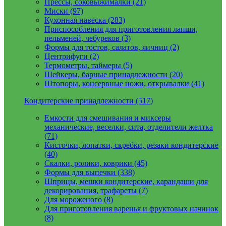
Прессы, соковыжималки (21)
Миски (97)
Кухонная навеска (283)
Приспособления для приготовления лапши,
пельменей, чебуреков (3)
Формы для тостов, салатов, яичниц (2)
Центрифуги (2)
Термометры, таймеры (5)
Шейкеры, барные принадлежности (20)
Штопоры, консервные ножи, открывалки (41)
Кондитерские принадлежности (517)
Емкости для смешивания и миксеры
механические, веселки, сита, отделители желтка
(71)
Кисточки, лопатки, скребки, резаки кондитерские
(40)
Скалки, ролики, коврики (45)
Формы для выпечки (338)
Шприцы, мешки кондитерские, карандаши для
декорирования, трафареты (7)
Для мороженого (8)
Для приготовления варенья и фруктовых начинок
(8)