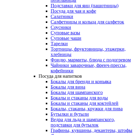
пепельницы
Подставки для яиц (пашотницы)
Посуда для чая и кофе
Салатники
Салфетницы и кольца для салфеток
Соусники
Суповые вазы
Суповые чаши
Тарелки
Тортницы, фруктовницы, этажерки,
хлебницы
Фондю, мармиты, блюда с подогревом
Чайники заварочные, френч-прессы,
кофейники
Посуда для напитков
Бокалы для бренди и коньяка
Бокалы для вина
Бокалы для шампанского
Бокалы и стаканы для воды
Бокалы и стаканы для коктейлей
Бокалы, стаканы, кружки для пива
Бутылки и бутыли
Ведра для льда и шампанского,
подставки для бутылок
Графины, кувшины, декантеры, штофы