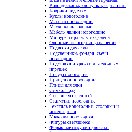
Еловые венки и еловые гирлянды
Калейдоскопы, хлопушки, серпантин
Коврики под елку
Куклы новогодние
Магниты новогодние
Маски карнавальные
Мебель, ящики новогодние
Мишура, гирлянды из фольги
Оконные новогодние украшения
Подвески для елки
Подсвечники, фонари, свечи
новогодние
Подставки и крючки для елочных
игрушек
Посуда новогодняя
Прищепки новогодние
Птицы для елки
Символ года
Снег искусственный
Статуэтки новогодние
Текстиль новогодний, столовый и
интерьерный
Упаковка новогодняя
Фигуры светящиеся
Формовые игрушки для елки