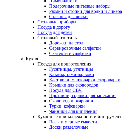
Лимонадники
Подарочные питьевые наборы
Рюмки и стопки для водки и ликёра
Стаканы для виски
Столовые приборы
Посуда в дорогу
Посуда для детей
Столовый текстиль
Дорожки на стол
Сервировочные салфетки
Скатерти и салфетки
Кухня
Посуда для приготовления
Гусятницы, утятницы
Казаны, тажины, воки
Кастрюли, мантоварки, скороварки
Крышки для сковородок
Посуда для СВЧ
Противни, горшки для запекания
Сковородки, жаровни
Турки, кофеварки
Чайники для кипячения
Кухонные принадлежности и инструменты
Весы и мерные емкости
Доски разделочные