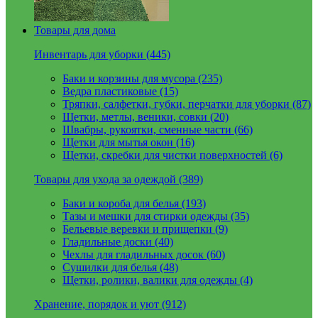
Товары для дома
Инвентарь для уборки (445)
Баки и корзины для мусора (235)
Ведра пластиковые (15)
Тряпки, салфетки, губки, перчатки для уборки (87)
Щетки, метлы, веники, совки (20)
Швабры, рукоятки, сменные части (66)
Щетки для мытья окон (16)
Щетки, скребки для чистки поверхностей (6)
Товары для ухода за одеждой (389)
Баки и короба для белья (193)
Тазы и мешки для стирки одежды (35)
Бельевые веревки и прищепки (9)
Гладильные доски (40)
Чехлы для гладильных досок (60)
Сушилки для белья (48)
Щетки, ролики, валики для одежды (4)
Хранение, порядок и уют (912)