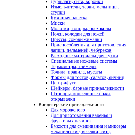
Дуршлаги, сита, воронки
Измельчители, терки, мельницы,
ступки
Кухонная навеска
Миски
Молотки, топоры, орехоколы
Ножи, колодки для ножей
Прессы, соковыжималки
Приспособления для приготовления
лапши, пельменей, чебуреков
Расходные материалы для кухни
Специальные ножевые системы
Термометры, таймеры
Точила, правила, мусаты
Формы для тостов, салатов, яичниц
Центрифуги
Шейкеры, барные принадлежности
Штопоры, консервные ножи,
открывалки
Кондитерские принадлежности
Для мороженого
Для приготовления варенья и
фруктовых начинок
Емкости для смешивания и миксеры
механические, веселки, сита,