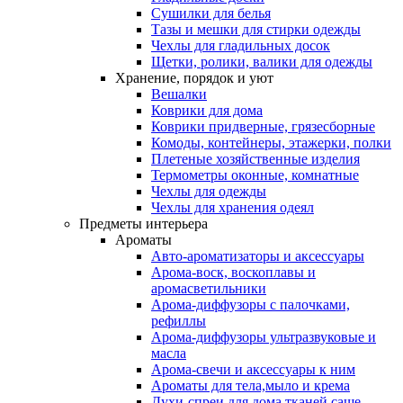
Сушилки для белья
Тазы и мешки для стирки одежды
Чехлы для гладильных досок
Щетки, ролики, валики для одежды
Хранение, порядок и уют
Вешалки
Коврики для дома
Коврики придверные, грязесборные
Комоды, контейнеры, этажерки, полки
Плетеные хозяйственные изделия
Термометры оконные, комнатные
Чехлы для одежды
Чехлы для хранения одеял
Предметы интерьера
Ароматы
Авто-ароматизаторы и аксессуары
Арома-воск, воскоплавы и
аромасветильники
Арома-диффузоры с палочками,
рефиллы
Арома-диффузоры ультразвуковые и
масла
Арома-свечи и аксессуары к ним
Ароматы для тела,мыло и крема
Духи-спреи для дома,тканей,саше