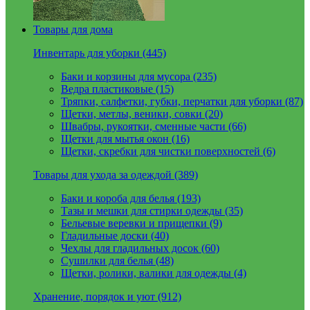
Товары для дома
Инвентарь для уборки (445)
Баки и корзины для мусора (235)
Ведра пластиковые (15)
Тряпки, салфетки, губки, перчатки для уборки (87)
Щетки, метлы, веники, совки (20)
Швабры, рукоятки, сменные части (66)
Щетки для мытья окон (16)
Щетки, скребки для чистки поверхностей (6)
Товары для ухода за одеждой (389)
Баки и короба для белья (193)
Тазы и мешки для стирки одежды (35)
Бельевые веревки и прищепки (9)
Гладильные доски (40)
Чехлы для гладильных досок (60)
Сушилки для белья (48)
Щетки, ролики, валики для одежды (4)
Хранение, порядок и уют (912)