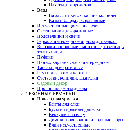
Пакеты для ароматов
Вазы
Вазы для цветов, кашпо, колонны
Вазы и блюда декоративные
Искусственные цветы и фрукты
Светильники декоративные
Подсвечники и свечи
Зеркала интерьерные и рамы для зеркал
Вешалки напольные, настенные, газетницы,
зонтичницы
Пуфики
Панно, картины, часы интерьерные
Тарелки декоративные
Рамки для фото и картин
Статуэтки, копилки, шкатулки
Садовый декор
Прочие предметы декора
СЕЗОННЫЕ ЯРМАРКИ
Новогодняя ярмарка
Банты для елки
Бусы и гирлянды для елки
Верхушки на елку
Домики новогодние и водяные шары
Елки искусственные