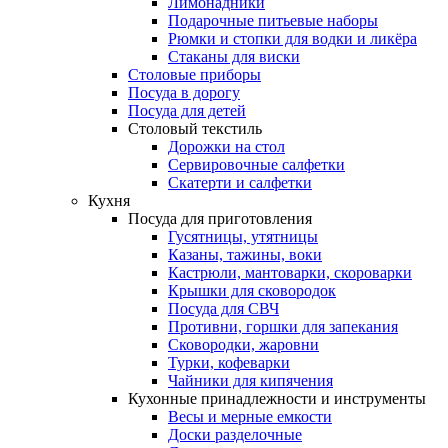
Лимонадники
Подарочные питьевые наборы
Рюмки и стопки для водки и ликёра
Стаканы для виски
Столовые приборы
Посуда в дорогу
Посуда для детей
Столовый текстиль
Дорожки на стол
Сервировочные салфетки
Скатерти и салфетки
Кухня
Посуда для приготовления
Гусятницы, утятницы
Казаны, тажины, воки
Кастрюли, мантоварки, скороварки
Крышки для сковородок
Посуда для СВЧ
Противни, горшки для запекания
Сковородки, жаровни
Турки, кофеварки
Чайники для кипячения
Кухонные принадлежности и инструменты
Весы и мерные емкости
Доски разделочные