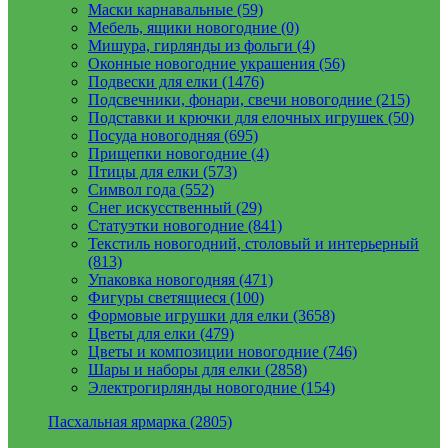
Маски карнавальные (59)
Мебель, ящики новогодние (0)
Мишура, гирлянды из фольги (4)
Оконные новогодние украшения (56)
Подвески для елки (1476)
Подсвечники, фонари, свечи новогодние (215)
Подставки и крючки для елочных игрушек (50)
Посуда новогодняя (695)
Прищепки новогодние (4)
Птицы для елки (573)
Символ года (552)
Снег искусственный (29)
Статуэтки новогодние (841)
Текстиль новогодний, столовый и интерьерный
(813)
Упаковка новогодняя (471)
Фигуры светящиеся (100)
Формовые игрушки для елки (3658)
Цветы для елки (479)
Цветы и композиции новогодние (746)
Шары и наборы для елки (2858)
Электрогирлянды новогодние (154)
Пасхальная ярмарка (2805)