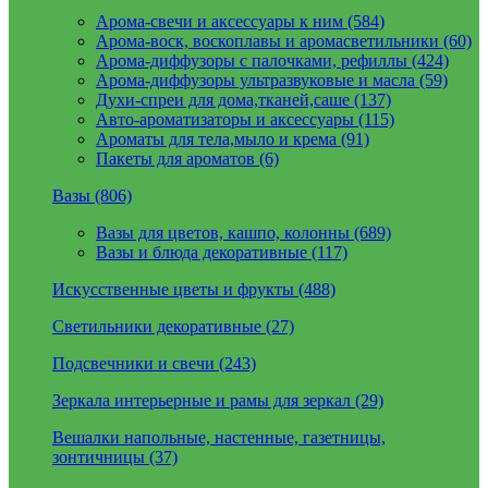
Арома-свечи и аксессуары к ним (584)
Арома-воск, воскоплавы и аромасветильники (60)
Арома-диффузоры с палочками, рефиллы (424)
Арома-диффузоры ультразвуковые и масла (59)
Духи-спреи для дома,тканей,саше (137)
Авто-ароматизаторы и аксессуары (115)
Ароматы для тела,мыло и крема (91)
Пакеты для ароматов (6)
Вазы (806)
Вазы для цветов, кашпо, колонны (689)
Вазы и блюда декоративные (117)
Искусственные цветы и фрукты (488)
Светильники декоративные (27)
Подсвечники и свечи (243)
Зеркала интерьерные и рамы для зеркал (29)
Вешалки напольные, настенные, газетницы,
зонтичницы (37)