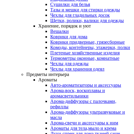
Сушилки для белья
Тазы и мешки для стирки одежды
Чехлы для гладильных досок
Щетки, ролики, валики для одежды
Хранение, порядок и уют
Вешалки
Коврики для дома
Коврики придверные, грязесборные
Комоды, контейнеры, этажерки, полки
Плетеные хозяйственные изделия
Термометры оконные, комнатные
Чехлы для одежды
Чехлы для хранения одеял
Предметы интерьера
Ароматы
Авто-ароматизаторы и аксессуары
Арома-воск, воскоплавы и
аромасветильники
Арома-диффузоры с палочками,
рефиллы
Арома-диффузоры ультразвуковые и
масла
Арома-свечи и аксессуары к ним
Ароматы для тела,мыло и крема
Духи-спреи для дома,тканей,саше