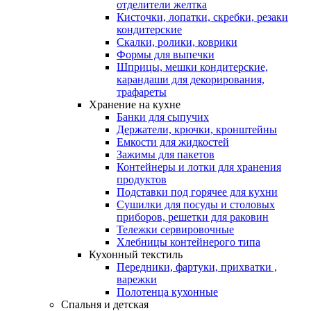
отделители желтка
Кисточки, лопатки, скребки, резаки
кондитерские
Скалки, ролики, коврики
Формы для выпечки
Шприцы, мешки кондитерские,
карандаши для декорирования,
трафареты
Хранение на кухне
Банки для сыпучих
Держатели, крючки, кронштейны
Емкости для жидкостей
Зажимы для пакетов
Контейнеры и лотки для хранения
продуктов
Подставки под горячее для кухни
Сушилки для посуды и столовых
приборов, решетки для раковин
Тележки сервировочные
Хлебницы контейнерого типа
Кухонный текстиль
Передники, фартуки, прихватки ,
варежки
Полотенца кухонные
Спальня и детская