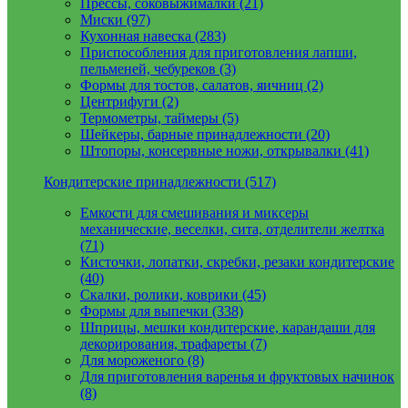
Прессы, соковыжималки (21)
Миски (97)
Кухонная навеска (283)
Приспособления для приготовления лапши,
пельменей, чебуреков (3)
Формы для тостов, салатов, яичниц (2)
Центрифуги (2)
Термометры, таймеры (5)
Шейкеры, барные принадлежности (20)
Штопоры, консервные ножи, открывалки (41)
Кондитерские принадлежности (517)
Емкости для смешивания и миксеры
механические, веселки, сита, отделители желтка
(71)
Кисточки, лопатки, скребки, резаки кондитерские
(40)
Скалки, ролики, коврики (45)
Формы для выпечки (338)
Шприцы, мешки кондитерские, карандаши для
декорирования, трафареты (7)
Для мороженого (8)
Для приготовления варенья и фруктовых начинок
(8)