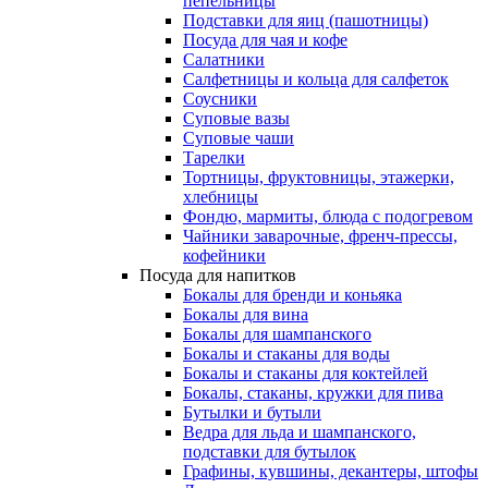
пепельницы
Подставки для яиц (пашотницы)
Посуда для чая и кофе
Салатники
Салфетницы и кольца для салфеток
Соусники
Суповые вазы
Суповые чаши
Тарелки
Тортницы, фруктовницы, этажерки,
хлебницы
Фондю, мармиты, блюда с подогревом
Чайники заварочные, френч-прессы,
кофейники
Посуда для напитков
Бокалы для бренди и коньяка
Бокалы для вина
Бокалы для шампанского
Бокалы и стаканы для воды
Бокалы и стаканы для коктейлей
Бокалы, стаканы, кружки для пива
Бутылки и бутыли
Ведра для льда и шампанского,
подставки для бутылок
Графины, кувшины, декантеры, штофы