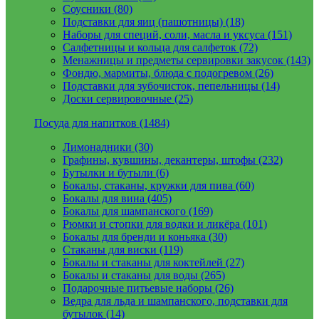
Соусники (80)
Подставки для яиц (пашотницы) (18)
Наборы для специй, соли, масла и уксуса (151)
Салфетницы и кольца для салфеток (72)
Менажницы и предметы сервировки закусок (143)
Фондю, мармиты, блюда с подогревом (26)
Подставки для зубочисток, пепельницы (14)
Доски сервировочные (25)
Посуда для напитков (1484)
Лимонадники (30)
Графины, кувшины, декантеры, штофы (232)
Бутылки и бутыли (6)
Бокалы, стаканы, кружки для пива (60)
Бокалы для вина (405)
Бокалы для шампанского (169)
Рюмки и стопки для водки и ликёра (101)
Бокалы для бренди и коньяка (30)
Стаканы для виски (119)
Бокалы и стаканы для коктейлей (27)
Бокалы и стаканы для воды (265)
Подарочные питьевые наборы (26)
Ведра для льда и шампанского, подставки для
бутылок (14)