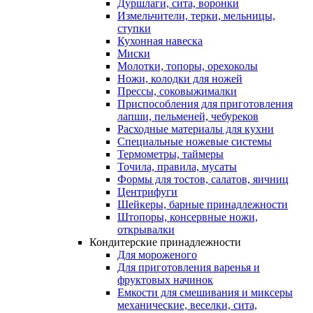
Дуршлаги, сита, воронки
Измельчители, терки, мельницы,
ступки
Кухонная навеска
Миски
Молотки, топоры, орехоколы
Ножи, колодки для ножей
Прессы, соковыжималки
Приспособления для приготовления
лапши, пельменей, чебуреков
Расходные материалы для кухни
Специальные ножевые системы
Термометры, таймеры
Точила, правила, мусаты
Формы для тостов, салатов, яичниц
Центрифуги
Шейкеры, барные принадлежности
Штопоры, консервные ножи,
открывалки
Кондитерские принадлежности
Для мороженого
Для приготовления варенья и
фруктовых начинок
Емкости для смешивания и миксеры
механические, веселки, сита,