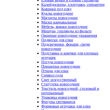
Еловые венки и еловые гирлянды
Калейдоскопы, хлопушки, серпантин
Коврики под елку
Куклы новогодние
Магниты новогодние
Маски карнавальные
Мебель, ящики новогодние
Мишура, гирлянды из фольги
Оконные новогодние украшения
Подвески для елки
Подсвечники, фонари, свечи
новогодние
Подставки и крючки для елочных
игрушек
Посуда новогодняя
Прищепки новогодние
Птицы для елки
Символ года
Снег искусственный
Статуэтки новогодние
Текстиль новогодний, столовый и
интерьерный
Упаковка новогодняя
Фигуры светящиеся
Формовые игрушки для елки