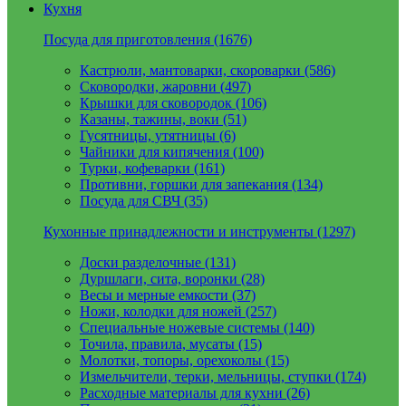
Кухня
Посуда для приготовления (1676)
Кастрюли, мантоварки, скороварки (586)
Сковородки, жаровни (497)
Крышки для сковородок (106)
Казаны, тажины, воки (51)
Гусятницы, утятницы (6)
Чайники для кипячения (100)
Турки, кофеварки (161)
Противни, горшки для запекания (134)
Посуда для СВЧ (35)
Кухонные принадлежности и инструменты (1297)
Доски разделочные (131)
Дуршлаги, сита, воронки (28)
Весы и мерные емкости (37)
Ножи, колодки для ножей (257)
Специальные ножевые системы (140)
Точила, правила, мусаты (15)
Молотки, топоры, орехоколы (15)
Измельчители, терки, мельницы, ступки (174)
Расходные материалы для кухни (26)