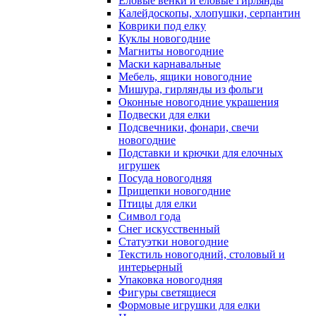
Еловые венки и еловые гирлянды
Калейдоскопы, хлопушки, серпантин
Коврики под елку
Куклы новогодние
Магниты новогодние
Маски карнавальные
Мебель, ящики новогодние
Мишура, гирлянды из фольги
Оконные новогодние украшения
Подвески для елки
Подсвечники, фонари, свечи
новогодние
Подставки и крючки для елочных
игрушек
Посуда новогодняя
Прищепки новогодние
Птицы для елки
Символ года
Снег искусственный
Статуэтки новогодние
Текстиль новогодний, столовый и
интерьерный
Упаковка новогодняя
Фигуры светящиеся
Формовые игрушки для елки