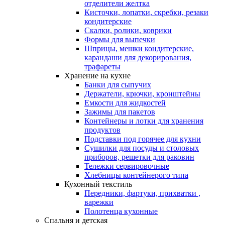
отделители желтка
Кисточки, лопатки, скребки, резаки
кондитерские
Скалки, ролики, коврики
Формы для выпечки
Шприцы, мешки кондитерские,
карандаши для декорирования,
трафареты
Хранение на кухне
Банки для сыпучих
Держатели, крючки, кронштейны
Емкости для жидкостей
Зажимы для пакетов
Контейнеры и лотки для хранения
продуктов
Подставки под горячее для кухни
Сушилки для посуды и столовых
приборов, решетки для раковин
Тележки сервировочные
Хлебницы контейнерого типа
Кухонный текстиль
Передники, фартуки, прихватки ,
варежки
Полотенца кухонные
Спальня и детская