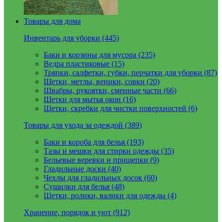
Товары для дома
Инвентарь для уборки (445)
Баки и корзины для мусора (235)
Ведра пластиковые (15)
Тряпки, салфетки, губки, перчатки для уборки (87)
Щетки, метлы, веники, совки (20)
Швабры, рукоятки, сменные части (66)
Щетки для мытья окон (16)
Щетки, скребки для чистки поверхностей (6)
Товары для ухода за одеждой (389)
Баки и короба для белья (193)
Тазы и мешки для стирки одежды (35)
Бельевые веревки и прищепки (9)
Гладильные доски (40)
Чехлы для гладильных досок (60)
Сушилки для белья (48)
Щетки, ролики, валики для одежды (4)
Хранение, порядок и уют (912)