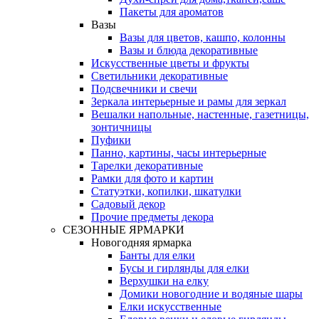
Пакеты для ароматов
Вазы
Вазы для цветов, кашпо, колонны
Вазы и блюда декоративные
Искусственные цветы и фрукты
Светильники декоративные
Подсвечники и свечи
Зеркала интерьерные и рамы для зеркал
Вешалки напольные, настенные, газетницы,
зонтичницы
Пуфики
Панно, картины, часы интерьерные
Тарелки декоративные
Рамки для фото и картин
Статуэтки, копилки, шкатулки
Садовый декор
Прочие предметы декора
СЕЗОННЫЕ ЯРМАРКИ
Новогодняя ярмарка
Банты для елки
Бусы и гирлянды для елки
Верхушки на елку
Домики новогодние и водяные шары
Елки искусственные