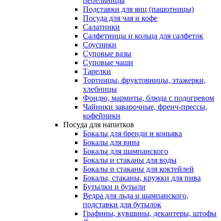
пепельницы
Подставки для яиц (пашотницы)
Посуда для чая и кофе
Салатники
Салфетницы и кольца для салфеток
Соусники
Суповые вазы
Суповые чаши
Тарелки
Тортницы, фруктовницы, этажерки,
хлебницы
Фондю, мармиты, блюда с подогревом
Чайники заварочные, френч-прессы,
кофейники
Посуда для напитков
Бокалы для бренди и коньяка
Бокалы для вина
Бокалы для шампанского
Бокалы и стаканы для воды
Бокалы и стаканы для коктейлей
Бокалы, стаканы, кружки для пива
Бутылки и бутыли
Ведра для льда и шампанского,
подставки для бутылок
Графины, кувшины, декантеры, штофы