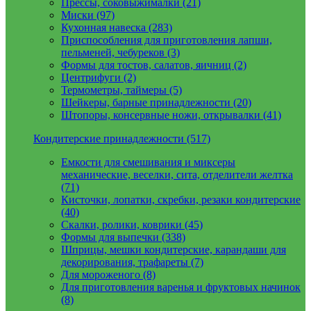
Прессы, соковыжималки (21)
Миски (97)
Кухонная навеска (283)
Приспособления для приготовления лапши,
пельменей, чебуреков (3)
Формы для тостов, салатов, яичниц (2)
Центрифуги (2)
Термометры, таймеры (5)
Шейкеры, барные принадлежности (20)
Штопоры, консервные ножи, открывалки (41)
Кондитерские принадлежности (517)
Емкости для смешивания и миксеры
механические, веселки, сита, отделители желтка
(71)
Кисточки, лопатки, скребки, резаки кондитерские
(40)
Скалки, ролики, коврики (45)
Формы для выпечки (338)
Шприцы, мешки кондитерские, карандаши для
декорирования, трафареты (7)
Для мороженого (8)
Для приготовления варенья и фруктовых начинок
(8)