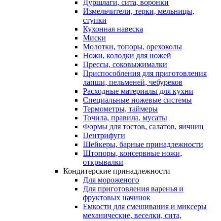
Дуршлаги, сита, воронки
Измельчители, терки, мельницы,
ступки
Кухонная навеска
Миски
Молотки, топоры, орехоколы
Ножи, колодки для ножей
Прессы, соковыжималки
Приспособления для приготовления
лапши, пельменей, чебуреков
Расходные материалы для кухни
Специальные ножевые системы
Термометры, таймеры
Точила, правила, мусаты
Формы для тостов, салатов, яичниц
Центрифуги
Шейкеры, барные принадлежности
Штопоры, консервные ножи,
открывалки
Кондитерские принадлежности
Для мороженого
Для приготовления варенья и
фруктовых начинок
Емкости для смешивания и миксеры
механические, веселки, сита,