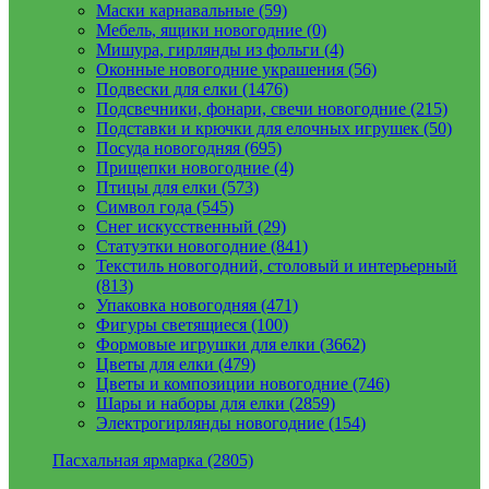
Маски карнавальные (59)
Мебель, ящики новогодние (0)
Мишура, гирлянды из фольги (4)
Оконные новогодние украшения (56)
Подвески для елки (1476)
Подсвечники, фонари, свечи новогодние (215)
Подставки и крючки для елочных игрушек (50)
Посуда новогодняя (695)
Прищепки новогодние (4)
Птицы для елки (573)
Символ года (545)
Снег искусственный (29)
Статуэтки новогодние (841)
Текстиль новогодний, столовый и интерьерный
(813)
Упаковка новогодняя (471)
Фигуры светящиеся (100)
Формовые игрушки для елки (3662)
Цветы для елки (479)
Цветы и композиции новогодние (746)
Шары и наборы для елки (2859)
Электрогирлянды новогодние (154)
Пасхальная ярмарка (2805)