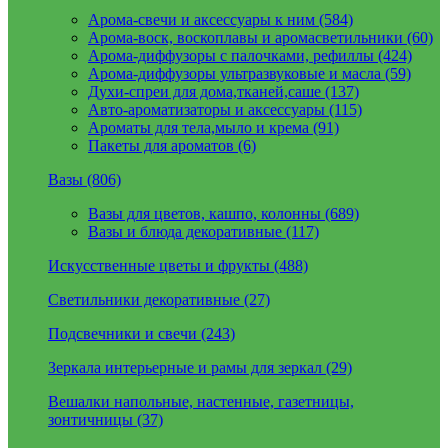
Арома-свечи и аксессуары к ним (584)
Арома-воск, воскоплавы и аромасветильники (60)
Арома-диффузоры с палочками, рефиллы (424)
Арома-диффузоры ультразвуковые и масла (59)
Духи-спреи для дома,тканей,саше (137)
Авто-ароматизаторы и аксессуары (115)
Ароматы для тела,мыло и крема (91)
Пакеты для ароматов (6)
Вазы (806)
Вазы для цветов, кашпо, колонны (689)
Вазы и блюда декоративные (117)
Искусственные цветы и фрукты (488)
Светильники декоративные (27)
Подсвечники и свечи (243)
Зеркала интерьерные и рамы для зеркал (29)
Вешалки напольные, настенные, газетницы,
зонтичницы (37)