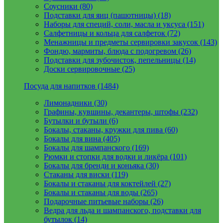
Соусники (80)
Подставки для яиц (пашотницы) (18)
Наборы для специй, соли, масла и уксуса (151)
Салфетницы и кольца для салфеток (72)
Менажницы и предметы сервировки закусок (143)
Фондю, мармиты, блюда с подогревом (26)
Подставки для зубочисток, пепельницы (14)
Доски сервировочные (25)
Посуда для напитков (1484)
Лимонадники (30)
Графины, кувшины, декантеры, штофы (232)
Бутылки и бутыли (6)
Бокалы, стаканы, кружки для пива (60)
Бокалы для вина (405)
Бокалы для шампанского (169)
Рюмки и стопки для водки и ликёра (101)
Бокалы для бренди и коньяка (30)
Стаканы для виски (119)
Бокалы и стаканы для коктейлей (27)
Бокалы и стаканы для воды (265)
Подарочные питьевые наборы (26)
Ведра для льда и шампанского, подставки для
бутылок (14)