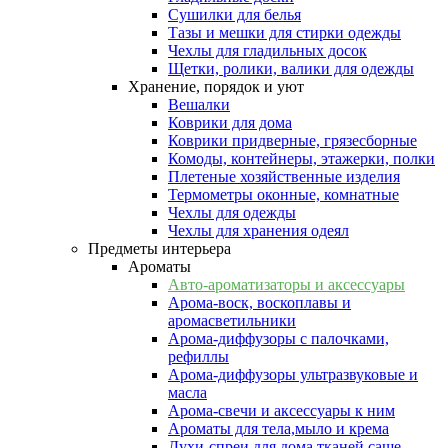
Сушилки для белья
Тазы и мешки для стирки одежды
Чехлы для гладильных досок
Щетки, ролики, валики для одежды
Хранение, порядок и уют
Вешалки
Коврики для дома
Коврики придверные, грязесборные
Комоды, контейнеры, этажерки, полки
Плетеные хозяйственные изделия
Термометры оконные, комнатные
Чехлы для одежды
Чехлы для хранения одеял
Предметы интерьера
Ароматы
Авто-ароматизаторы и аксессуары
Арома-воск, воскоплавы и
аромасветильники
Арома-диффузоры с палочками,
рефиллы
Арома-диффузоры ультразвуковые и
масла
Арома-свечи и аксессуары к ним
Ароматы для тела,мыло и крема
Духи-спреи для дома,тканей,саше