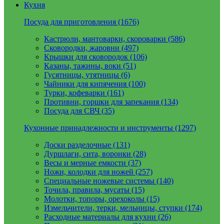
Кухня
Посуда для приготовления (1676)
Кастрюли, мантоварки, скороварки (586)
Сковородки, жаровни (497)
Крышки для сковородок (106)
Казаны, тажины, воки (51)
Гусятницы, утятницы (6)
Чайники для кипячения (100)
Турки, кофеварки (161)
Противни, горшки для запекания (134)
Посуда для СВЧ (35)
Кухонные принадлежности и инструменты (1297)
Доски разделочные (131)
Дуршлаги, сита, воронки (28)
Весы и мерные емкости (37)
Ножи, колодки для ножей (257)
Специальные ножевые системы (140)
Точила, правила, мусаты (15)
Молотки, топоры, орехоколы (15)
Измельчители, терки, мельницы, ступки (174)
Расходные материалы для кухни (26)