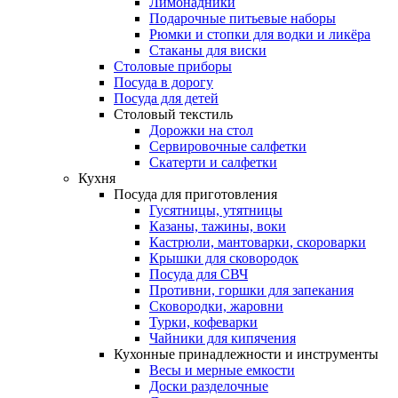
Лимонадники
Подарочные питьевые наборы
Рюмки и стопки для водки и ликёра
Стаканы для виски
Столовые приборы
Посуда в дорогу
Посуда для детей
Столовый текстиль
Дорожки на стол
Сервировочные салфетки
Скатерти и салфетки
Кухня
Посуда для приготовления
Гусятницы, утятницы
Казаны, тажины, воки
Кастрюли, мантоварки, скороварки
Крышки для сковородок
Посуда для СВЧ
Противни, горшки для запекания
Сковородки, жаровни
Турки, кофеварки
Чайники для кипячения
Кухонные принадлежности и инструменты
Весы и мерные емкости
Доски разделочные