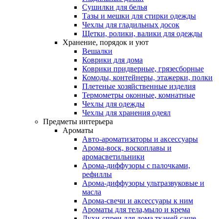
Сушилки для белья
Тазы и мешки для стирки одежды
Чехлы для гладильных досок
Щетки, ролики, валики для одежды
Хранение, порядок и уют
Вешалки
Коврики для дома
Коврики придверные, грязесборные
Комоды, контейнеры, этажерки, полки
Плетеные хозяйственные изделия
Термометры оконные, комнатные
Чехлы для одежды
Чехлы для хранения одеял
Предметы интерьера
Ароматы
Авто-ароматизаторы и аксессуары
Арома-воск, воскоплавы и
аромасветильники
Арома-диффузоры с палочками,
рефиллы
Арома-диффузоры ультразвуковые и
масла
Арома-свечи и аксессуары к ним
Ароматы для тела,мыло и крема
Духи-спреи для дома,тканей,саше