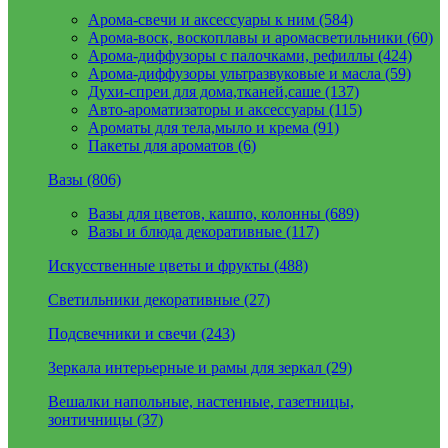
Арома-свечи и аксессуары к ним (584)
Арома-воск, воскоплавы и аромасветильники (60)
Арома-диффузоры с палочками, рефиллы (424)
Арома-диффузоры ультразвуковые и масла (59)
Духи-спреи для дома,тканей,саше (137)
Авто-ароматизаторы и аксессуары (115)
Ароматы для тела,мыло и крема (91)
Пакеты для ароматов (6)
Вазы (806)
Вазы для цветов, кашпо, колонны (689)
Вазы и блюда декоративные (117)
Искусственные цветы и фрукты (488)
Светильники декоративные (27)
Подсвечники и свечи (243)
Зеркала интерьерные и рамы для зеркал (29)
Вешалки напольные, настенные, газетницы,
зонтичницы (37)