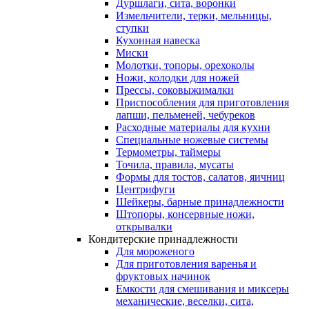
Дуршлаги, сита, воронки
Измельчители, терки, мельницы,
ступки
Кухонная навеска
Миски
Молотки, топоры, орехоколы
Ножи, колодки для ножей
Прессы, соковыжималки
Приспособления для приготовления
лапши, пельменей, чебуреков
Расходные материалы для кухни
Специальные ножевые системы
Термометры, таймеры
Точила, правила, мусаты
Формы для тостов, салатов, яичниц
Центрифуги
Шейкеры, барные принадлежности
Штопоры, консервные ножи,
открывалки
Кондитерские принадлежности
Для мороженого
Для приготовления варенья и
фруктовых начинок
Емкости для смешивания и миксеры
механические, веселки, сита,