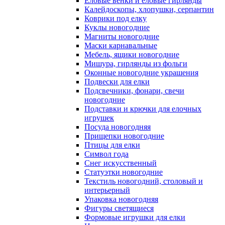
Еловые венки и еловые гирлянды
Калейдоскопы, хлопушки, серпантин
Коврики под елку
Куклы новогодние
Магниты новогодние
Маски карнавальные
Мебель, ящики новогодние
Мишура, гирлянды из фольги
Оконные новогодние украшения
Подвески для елки
Подсвечники, фонари, свечи
новогодние
Подставки и крючки для елочных
игрушек
Посуда новогодняя
Прищепки новогодние
Птицы для елки
Символ года
Снег искусственный
Статуэтки новогодние
Текстиль новогодний, столовый и
интерьерный
Упаковка новогодняя
Фигуры светящиеся
Формовые игрушки для елки