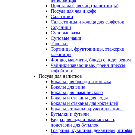
пепельницы
Подставки для яиц (пашотницы)
Посуда для чая и кофе
Салатники
Салфетницы и кольца для салфеток
Соусники
Суповые вазы
Суповые чаши
Тарелки
Тортницы, фруктовницы, этажерки,
хлебницы
Фондю, мармиты, блюда с подогревом
Чайники заварочные, френч-прессы,
кофейники
Посуда для напитков
Бокалы для бренди и коньяка
Бокалы для вина
Бокалы для шампанского
Бокалы и стаканы для воды
Бокалы и стаканы для коктейлей
Бокалы, стаканы, кружки для пива
Бутылки и бутыли
Ведра для льда и шампанского,
подставки для бутылок
Графины, кувшины, декантеры, штофы