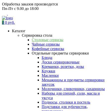
Обработка заказов производится
Пн-Пт с 9.00 до 18:00
0
0 руб.
Каталог
Сервировка стола
Столовые сервизы
Чайные сервизы
Кофейные сервизы
Отдельные предметы сервировки
Блюда
Доски сервировочные
Креманки, розетки, дозы
Кружки
Масленки
Менажницы и предметы сервировки
закусок
Молочники, сливочники, сахарницы
Наборы для специй, соли, масла и
уксуса
Подносы, столики в постель
Подставки для зубочисток,