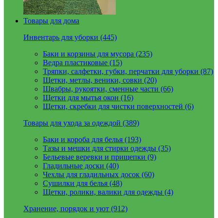
Товары для дома
Инвентарь для уборки (445)
Баки и корзины для мусора (235)
Ведра пластиковые (15)
Тряпки, салфетки, губки, перчатки для уборки (87)
Щетки, метлы, веники, совки (20)
Швабры, рукоятки, сменные части (66)
Щетки для мытья окон (16)
Щетки, скребки для чистки поверхностей (6)
Товары для ухода за одеждой (389)
Баки и короба для белья (193)
Тазы и мешки для стирки одежды (35)
Бельевые веревки и прищепки (9)
Гладильные доски (40)
Чехлы для гладильных досок (60)
Сушилки для белья (48)
Щетки, ролики, валики для одежды (4)
Хранение, порядок и уют (912)