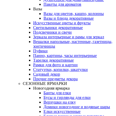
Пакеты для ароматов
Вазы
Вазы для цветов, кашпо, колонны
Вазы и блюда декоративные
Искусственные цветы и фрукты
Светильники декоративные
Подсвечники и свечи
Зеркала интерьерные и рамы для зеркал
Вешалки напольные, настенные, газетницы,
зонтичницы
Пуфики
Панно, картины, часы интерьерные
Тарелки декоративные
Рамки для фото и картин
Статуэтки, копилки, шкатулки
Садовый декор
Прочие предметы декора
СЕЗОННЫЕ ЯРМАРКИ
Новогодняя ярмарка
Банты для елки
Бусы и гирлянды для елки
Верхушки на елку
Домики новогодние и водяные шары
Елки искусственные