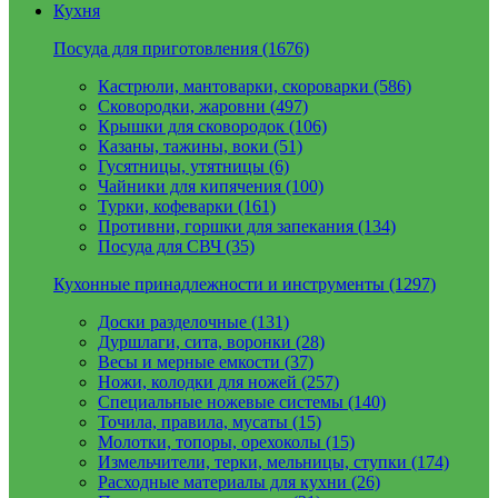
Кухня
Посуда для приготовления (1676)
Кастрюли, мантоварки, скороварки (586)
Сковородки, жаровни (497)
Крышки для сковородок (106)
Казаны, тажины, воки (51)
Гусятницы, утятницы (6)
Чайники для кипячения (100)
Турки, кофеварки (161)
Противни, горшки для запекания (134)
Посуда для СВЧ (35)
Кухонные принадлежности и инструменты (1297)
Доски разделочные (131)
Дуршлаги, сита, воронки (28)
Весы и мерные емкости (37)
Ножи, колодки для ножей (257)
Специальные ножевые системы (140)
Точила, правила, мусаты (15)
Молотки, топоры, орехоколы (15)
Измельчители, терки, мельницы, ступки (174)
Расходные материалы для кухни (26)