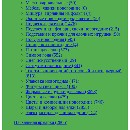
Маски карнавальные (59)
Мебель, ящики новогодние (0)
Мишура, гирлянды из фольги (4)
Оконные новогодние украшения (56)
Подвески для елки (1476)
Подсвечники, фонари, свечи новогодние (215)
Подставки и крючки для елочных игрушек (50)
Посуда новогодняя (695)
Прищепки новогодние (4)
Птицы для елки (573)
Символ года (552)
Снег искусственный (29)
Статуэтки новогодние (841)
Текстиль новогодний, столовый и интерьерный
(813)
Упаковка новогодняя (471)
Фигуры светящиеся (100)
Формовые игрушки для елки (3658)
Цветы для елки (479)
Цветы и композиции новогодние (746)
Шары и наборы для елки (2858)
Электрогирлянды новогодние (154)
Пасхальная ярмарка (2805)