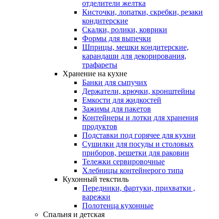
отделители желтка
Кисточки, лопатки, скребки, резаки
кондитерские
Скалки, ролики, коврики
Формы для выпечки
Шприцы, мешки кондитерские,
карандаши для декорирования,
трафареты
Хранение на кухне
Банки для сыпучих
Держатели, крючки, кронштейны
Емкости для жидкостей
Зажимы для пакетов
Контейнеры и лотки для хранения
продуктов
Подставки под горячее для кухни
Сушилки для посуды и столовых
приборов, решетки для раковин
Тележки сервировочные
Хлебницы контейнерого типа
Кухонный текстиль
Передники, фартуки, прихватки ,
варежки
Полотенца кухонные
Спальня и детская