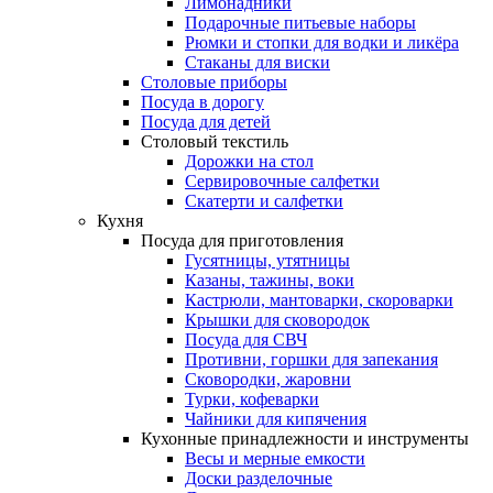
Лимонадники
Подарочные питьевые наборы
Рюмки и стопки для водки и ликёра
Стаканы для виски
Столовые приборы
Посуда в дорогу
Посуда для детей
Столовый текстиль
Дорожки на стол
Сервировочные салфетки
Скатерти и салфетки
Кухня
Посуда для приготовления
Гусятницы, утятницы
Казаны, тажины, воки
Кастрюли, мантоварки, скороварки
Крышки для сковородок
Посуда для СВЧ
Противни, горшки для запекания
Сковородки, жаровни
Турки, кофеварки
Чайники для кипячения
Кухонные принадлежности и инструменты
Весы и мерные емкости
Доски разделочные