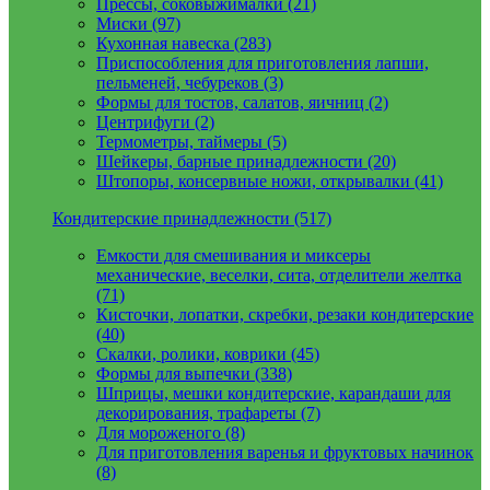
Прессы, соковыжималки (21)
Миски (97)
Кухонная навеска (283)
Приспособления для приготовления лапши,
пельменей, чебуреков (3)
Формы для тостов, салатов, яичниц (2)
Центрифуги (2)
Термометры, таймеры (5)
Шейкеры, барные принадлежности (20)
Штопоры, консервные ножи, открывалки (41)
Кондитерские принадлежности (517)
Емкости для смешивания и миксеры
механические, веселки, сита, отделители желтка
(71)
Кисточки, лопатки, скребки, резаки кондитерские
(40)
Скалки, ролики, коврики (45)
Формы для выпечки (338)
Шприцы, мешки кондитерские, карандаши для
декорирования, трафареты (7)
Для мороженого (8)
Для приготовления варенья и фруктовых начинок
(8)