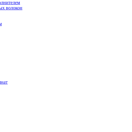
олнителем
ых волокон
м
мнат