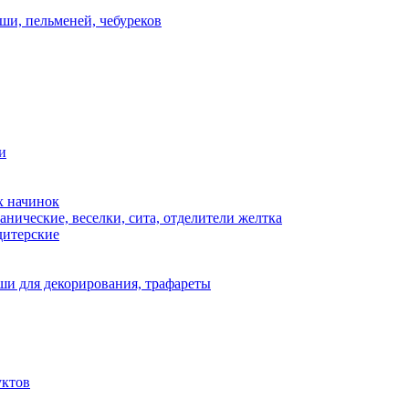
ши, пельменей, чебуреков
и
х начинок
нические, веселки, сита, отделители желтка
дитерские
и для декорирования, трафареты
уктов