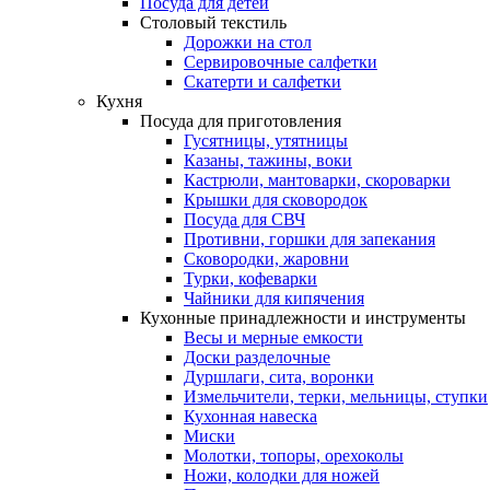
Посуда для детей
Столовый текстиль
Дорожки на стол
Сервировочные салфетки
Скатерти и салфетки
Кухня
Посуда для приготовления
Гусятницы, утятницы
Казаны, тажины, воки
Кастрюли, мантоварки, скороварки
Крышки для сковородок
Посуда для СВЧ
Противни, горшки для запекания
Сковородки, жаровни
Турки, кофеварки
Чайники для кипячения
Кухонные принадлежности и инструменты
Весы и мерные емкости
Доски разделочные
Дуршлаги, сита, воронки
Измельчители, терки, мельницы, ступки
Кухонная навеска
Миски
Молотки, топоры, орехоколы
Ножи, колодки для ножей