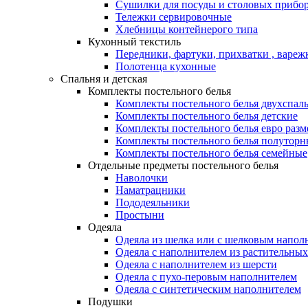
Сушилки для посуды и столовых прибор
Тележки сервировочные
Хлебницы контейнерого типа
Кухонный текстиль
Передники, фартуки, прихватки , вареж
Полотенца кухонные
Спальня и детская
Комплекты постельного белья
Комплекты постельного белья двухспал
Комплекты постельного белья детские
Комплекты постельного белья евро разм
Комплекты постельного белья полуторн
Комплекты постельного белья семейные
Отдельные предметы постельного белья
Наволочки
Наматрацники
Пододеяльники
Простыни
Одеяла
Одеяла из шелка или с шелковым напол
Одеяла с наполнителем из растительных
Одеяла с наполнителем из шерсти
Одеяла с пухо-перовым наполнителем
Одеяла с синтетическим наполнителем
Подушки