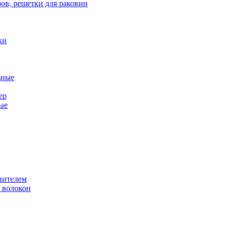
ов, решетки для раковин
ки
ьные
ер
ые
нителем
 волокон