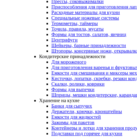
Прессы, соковыжималки
Приспособления для приготовления лап
Расходные материалы для кухни
Специальные ножевые системы
Термометры, таймеры
Точила, правила, мусаты
Формы для тостов, салатов, яичниц
Центрифуги
Шейкеры, барные принадлежности
Штопоры, консервные ножи, открывалк
Кондитерские принадлежности
Для мороженого
Для приготовления варенья и фруктовы
Емкости для смешивания и миксеры меха
Кисточки, лопатки, скребки, резаки кон
Скалки, ролики, коврики
Формы для выпечки
Шприцы, мешки кондитерские, карандаш
Хранение на кухне
Банки для сыпучих
Держатели, крючки, кронштейны
Емкости для жидкостей
Зажимы для пакетов
Контейнеры и лотки для хранения прод
Подставки под горячее для кухни