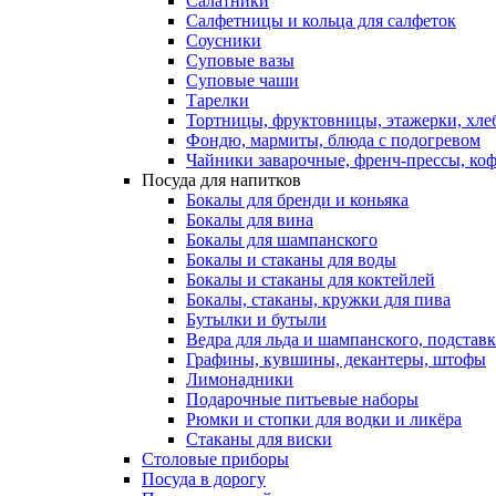
Салатники
Салфетницы и кольца для салфеток
Соусники
Суповые вазы
Суповые чаши
Тарелки
Тортницы, фруктовницы, этажерки, хл
Фондю, мармиты, блюда с подогревом
Чайники заварочные, френч-прессы, ко
Посуда для напитков
Бокалы для бренди и коньяка
Бокалы для вина
Бокалы для шампанского
Бокалы и стаканы для воды
Бокалы и стаканы для коктейлей
Бокалы, стаканы, кружки для пива
Бутылки и бутыли
Ведра для льда и шампанского, подстав
Графины, кувшины, декантеры, штофы
Лимонадники
Подарочные питьевые наборы
Рюмки и стопки для водки и ликёра
Стаканы для виски
Столовые приборы
Посуда в дорогу