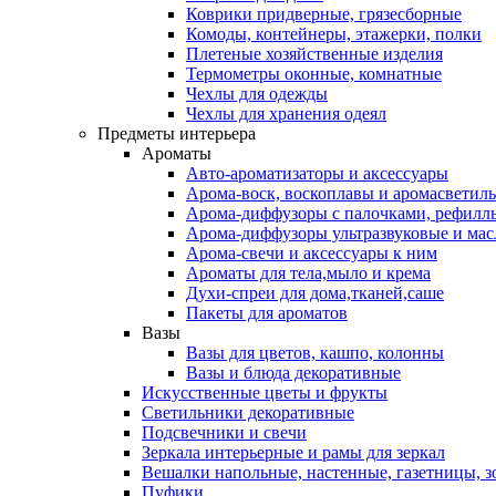
Коврики придверные, грязесборные
Комоды, контейнеры, этажерки, полки
Плетеные хозяйственные изделия
Термометры оконные, комнатные
Чехлы для одежды
Чехлы для хранения одеял
Предметы интерьера
Ароматы
Авто-ароматизаторы и аксессуары
Арома-воск, воскоплавы и аромасветил
Арома-диффузоры с палочками, рефилл
Арома-диффузоры ультразвуковые и мас
Арома-свечи и аксессуары к ним
Ароматы для тела,мыло и крема
Духи-спреи для дома,тканей,саше
Пакеты для ароматов
Вазы
Вазы для цветов, кашпо, колонны
Вазы и блюда декоративные
Искусственные цветы и фрукты
Светильники декоративные
Подсвечники и свечи
Зеркала интерьерные и рамы для зеркал
Вешалки напольные, настенные, газетницы, 
Пуфики