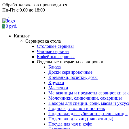
Обработка заказов производится
Пн-Пт с 9.00 до 18:00
0
0 руб.
Каталог
Сервировка стола
Столовые сервизы
Чайные сервизы
Кофейные сервизы
Отдельные предметы сервировки
Блюда
Доски сервировочные
Креманки, розетки, дозы
Кружки
Масленки
Менажницы и предметы сервировки зак
Молочники, сливочники, сахарницы
Наборы для специй, соли, масла и уксус
Подносы, столики в постель
Подставки для зубочисток, пепельницы
Подставки для яиц (пашотницы)
Посуда для чая и кофе