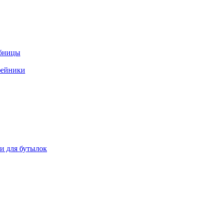
ебницы
фейники
ки для бутылок