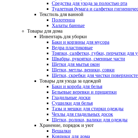
Средства для ухода за полостью рта
Туалетная бумага и салфетки гигиениче
Текстиль для ванной
Полотенца
Халаты банные
Товары для дома
Инвентарь для уборки
Баки и корзины для мусора
Ведра пластиковые
Тряпки, салфетки, губки, перчатки для 
Швабры, рукоятки, сменные части
Щетки для мытья окон
Щетки, метлы, веники, совки
Щетки, скребки для чистки поверхност
Товары для ухода за одеждой
Баки и короба для белья
Бельевые веревки и прищепки
Гладильные доски
Сушилки для белья
Тазы и мешки для стирки одежды
Чехлы для гладильных досок
Щетки, ролики, валики для одежды
Хранение, порядок и уют
Вешалки
Коврики для дома