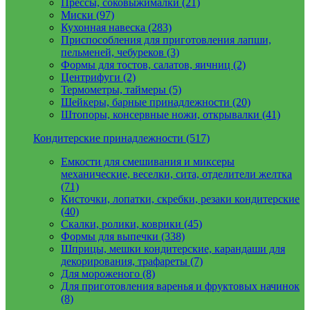
Прессы, соковыжималки (21)
Миски (97)
Кухонная навеска (283)
Приспособления для приготовления лапши,
пельменей, чебуреков (3)
Формы для тостов, салатов, яичниц (2)
Центрифуги (2)
Термометры, таймеры (5)
Шейкеры, барные принадлежности (20)
Штопоры, консервные ножи, открывалки (41)
Кондитерские принадлежности (517)
Емкости для смешивания и миксеры
механические, веселки, сита, отделители желтка
(71)
Кисточки, лопатки, скребки, резаки кондитерские
(40)
Скалки, ролики, коврики (45)
Формы для выпечки (338)
Шприцы, мешки кондитерские, карандаши для
декорирования, трафареты (7)
Для мороженого (8)
Для приготовления варенья и фруктовых начинок
(8)