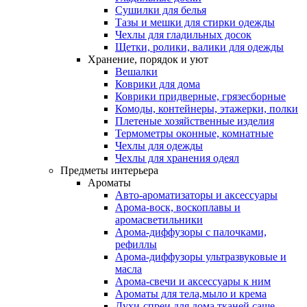
Сушилки для белья
Тазы и мешки для стирки одежды
Чехлы для гладильных досок
Щетки, ролики, валики для одежды
Хранение, порядок и уют
Вешалки
Коврики для дома
Коврики придверные, грязесборные
Комоды, контейнеры, этажерки, полки
Плетеные хозяйственные изделия
Термометры оконные, комнатные
Чехлы для одежды
Чехлы для хранения одеял
Предметы интерьера
Ароматы
Авто-ароматизаторы и аксессуары
Арома-воск, воскоплавы и
аромасветильники
Арома-диффузоры с палочками,
рефиллы
Арома-диффузоры ультразвуковые и
масла
Арома-свечи и аксессуары к ним
Ароматы для тела,мыло и крема
Духи-спреи для дома,тканей,саше