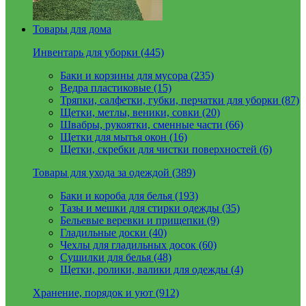
Товары для дома
Инвентарь для уборки (445)
Баки и корзины для мусора (235)
Ведра пластиковые (15)
Тряпки, салфетки, губки, перчатки для уборки (87)
Щетки, метлы, веники, совки (20)
Швабры, рукоятки, сменные части (66)
Щетки для мытья окон (16)
Щетки, скребки для чистки поверхностей (6)
Товары для ухода за одеждой (389)
Баки и короба для белья (193)
Тазы и мешки для стирки одежды (35)
Бельевые веревки и прищепки (9)
Гладильные доски (40)
Чехлы для гладильных досок (60)
Сушилки для белья (48)
Щетки, ролики, валики для одежды (4)
Хранение, порядок и уют (912)