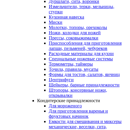
Дуршлаги, сита, воронки
Измельчители, терки, мельницы,
ступки
Кухонная навеска
Миски
Молотки, топоры, орехоколы
Ножи, колодки для ножей
Прессы, соковыжималки
Приспособления для приготовления
лапши, пельменей, чебуреков
Расходные материалы для кухни
Специальные ножевые системы
Термометры, таймеры
Точила, правила, мусаты
Формы для тостов, салатов, яичниц
Центрифуги
Шейкеры, барные принадлежности
Штопоры, консервные ножи,
открывалки
Кондитерские принадлежности
Для мороженого
Для приготовления варенья и
фруктовых начинок
Емкости для смешивания и миксеры
механические, веселки, сита,