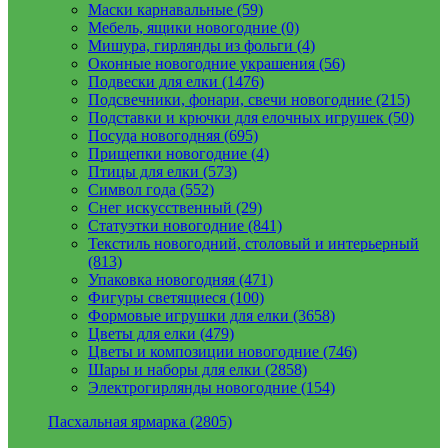
Маски карнавальные (59)
Мебель, ящики новогодние (0)
Мишура, гирлянды из фольги (4)
Оконные новогодние украшения (56)
Подвески для елки (1476)
Подсвечники, фонари, свечи новогодние (215)
Подставки и крючки для елочных игрушек (50)
Посуда новогодняя (695)
Прищепки новогодние (4)
Птицы для елки (573)
Символ года (552)
Снег искусственный (29)
Статуэтки новогодние (841)
Текстиль новогодний, столовый и интерьерный
(813)
Упаковка новогодняя (471)
Фигуры светящиеся (100)
Формовые игрушки для елки (3658)
Цветы для елки (479)
Цветы и композиции новогодние (746)
Шары и наборы для елки (2858)
Электрогирлянды новогодние (154)
Пасхальная ярмарка (2805)