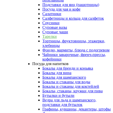
пепельницы
Подставки для яиц (пашотницы)
Посуда для чая и кофе
Салатники
Салфетницы и кольца для салфеток
Соусники
Суповые вазы
Суповые чаши
Тарелки
Тортницы, фруктовницы, этажерки,
хлебницы
Фондю, мармиты, блюда с подогревом
Чайники заварочные, френч-прессы,
кофейники
Посуда для напитков
Бокалы для бренди и коньяка
Бокалы для вина
Бокалы для шампанского
Бокалы и стаканы для воды
Бокалы и стаканы для коктейлей
Бокалы, стаканы, кружки для пива
Бутылки и бутыли
Ведра для льда и шампанского,
подставки для бутылок
Графины, кувшины, декантеры, штофы