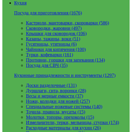
Кухня
Посуда для приготовления (1676)
Кастрюли, мантоварки, скороварки (586)
Сковородки, жаровни (497)
Крышки для сковородок (106)
Казаны, тажины, воки (51)
Гусятницы, утятницы (6)
Чайники для кипячения (100)
Турки, кофеварки (161)
Противни, горшки для запекания (134)
Посуда для СВЧ (35)
Кухонные принадлежности и инструменты (1297)
Доски разделочные (131)
Дуршлаги, сита, воронки (28)
Весы и мерные емкости (37)
Ножи, колодки для ножей (257)
Специальные ножевые системы (140)
Точила, правила, мусаты (15)
Молотки, топоры, орехоколы (15)
Измельчители, терки, мельницы, ступки (174)
Расходные материалы для кухни (26)