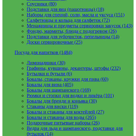
Соусники (80)
Подставки для яиц (пашотницы) (18)
Наборы для специй, соли, масла и уксуса (151)
Салфетницы и кольца для салфеток (72)
Менажницы и предметы сервировки закусок (143)
Фондю, мармиты, блюда с подогревом (26)
Подставки для зубочисток, пепельницы (14)
Доски сервировочные (25)
Посуда для напитков (1484)
Лимонадники (30)
Графины, кувшины, декантеры, штофы (232)
Бутылки и бутыли (6)
Бокалы, стаканы, кружки для пива (60)
Бокалы для вина (405)
Бокалы для шампанского (169)
Рюмки и стопки для водки и ликёра (101)
Бокалы для бренди и коньяка (30)
Стаканы для виски (119)
Бокалы и стаканы для коктейлей (27)
Бокалы и стаканы для воды (265)
Подарочные питьевые наборы (26)
Ведра для льда и шампанского, подставки для
бутылок (14)