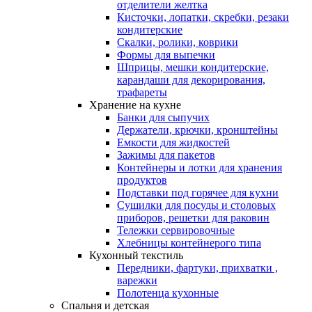
отделители желтка
Кисточки, лопатки, скребки, резаки
кондитерские
Скалки, ролики, коврики
Формы для выпечки
Шприцы, мешки кондитерские,
карандаши для декорирования,
трафареты
Хранение на кухне
Банки для сыпучих
Держатели, крючки, кронштейны
Емкости для жидкостей
Зажимы для пакетов
Контейнеры и лотки для хранения
продуктов
Подставки под горячее для кухни
Сушилки для посуды и столовых
приборов, решетки для раковин
Тележки сервировочные
Хлебницы контейнерого типа
Кухонный текстиль
Передники, фартуки, прихватки ,
варежки
Полотенца кухонные
Спальня и детская