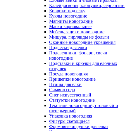
Еловые венки и еловые гирлянды
Калейдоскопы, хлопушки, серпантин
Коврики под елку
Куклы новогодние
Магниты новогодние
Маски карнавальные
Мебель, ящики новогодние
Мишура, гирлянды из фольги
Оконные новогодние украшения
Подвески для елки
Подсвечники, фонари, свечи
новогодние
Подставки и крючки для елочных
игрушек
Посуда новогодняя
Прищепки новогодние
Птицы для елки
Символ года
Снег искусственный
Статуэтки новогодние
Текстиль новогодний, столовый и
интерьерный
Упаковка новогодняя
Фигуры светящиеся
Формовые игрушки для елки