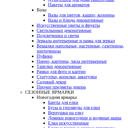
Пакеты для ароматов
Вазы
Вазы для цветов, кашпо, колонны
Вазы и блюда декоративные
Искусственные цветы и фрукты
Светильники декоративные
Подсвечники и свечи
Зеркала интерьерные и рамы для зеркал
Вешалки напольные, настенные, газетницы,
зонтичницы
Пуфики
Панно, картины, часы интерьерные
Тарелки декоративные
Рамки для фото и картин
Статуэтки, копилки, шкатулки
Садовый декор
Прочие предметы декора
СЕЗОННЫЕ ЯРМАРКИ
Новогодняя ярмарка
Банты для елки
Бусы и гирлянды для елки
Верхушки на елку
Домики новогодние и водяные шары
Елки искусственные