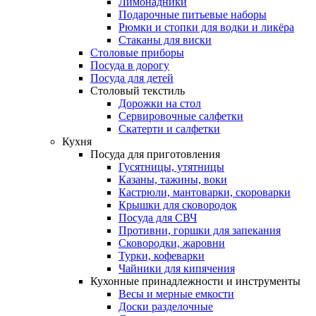
Лимонадники
Подарочные питьевые наборы
Рюмки и стопки для водки и ликёра
Стаканы для виски
Столовые приборы
Посуда в дорогу
Посуда для детей
Столовый текстиль
Дорожки на стол
Сервировочные салфетки
Скатерти и салфетки
Кухня
Посуда для приготовления
Гусятницы, утятницы
Казаны, тажины, воки
Кастрюли, мантоварки, скороварки
Крышки для сковородок
Посуда для СВЧ
Противни, горшки для запекания
Сковородки, жаровни
Турки, кофеварки
Чайники для кипячения
Кухонные принадлежности и инструменты
Весы и мерные емкости
Доски разделочные