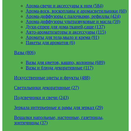
Арома-свечи и аксессуары к ним (584)
Арома-воск, воскоплавы и аромасветильники (60)
Арома-диффузоры с палочками, рефиллы (424)
Арома-диффузоры ультразвуковые и масла (59)
Духи-спреи для дома,тканей,саше (137)
Авто-ароматизаторы и аксессуары (115)
Ароматы для тела,мыло и крема (91)
Пакеты для ароматов (6)
Вазы (806)
Вазы для цветов, кашпо, колонны (689)
Вазы и блюда декоративные (117)
Искусственные цветы и фрукты (488)
Светильники декоративные (27)
Подсвечники и свечи (243)
Зеркала интерьерные и рамы для зеркал (29)
Вешалки напольные, настенные, газетницы,
зонтичницы (37)