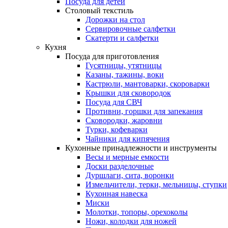
Посуда для детей
Столовый текстиль
Дорожки на стол
Сервировочные салфетки
Скатерти и салфетки
Кухня
Посуда для приготовления
Гусятницы, утятницы
Казаны, тажины, воки
Кастрюли, мантоварки, скороварки
Крышки для сковородок
Посуда для СВЧ
Противни, горшки для запекания
Сковородки, жаровни
Турки, кофеварки
Чайники для кипячения
Кухонные принадлежности и инструменты
Весы и мерные емкости
Доски разделочные
Дуршлаги, сита, воронки
Измельчители, терки, мельницы, ступки
Кухонная навеска
Миски
Молотки, топоры, орехоколы
Ножи, колодки для ножей