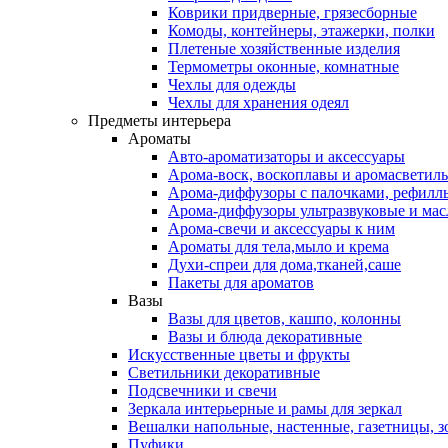
Коврики придверные, грязесборные
Комоды, контейнеры, этажерки, полки
Плетеные хозяйственные изделия
Термометры оконные, комнатные
Чехлы для одежды
Чехлы для хранения одеял
Предметы интерьера
Ароматы
Авто-ароматизаторы и аксессуары
Арома-воск, воскоплавы и аромасветил
Арома-диффузоры с палочками, рефилл
Арома-диффузоры ультразвуковые и мас
Арома-свечи и аксессуары к ним
Ароматы для тела,мыло и крема
Духи-спреи для дома,тканей,саше
Пакеты для ароматов
Вазы
Вазы для цветов, кашпо, колонны
Вазы и блюда декоративные
Искусственные цветы и фрукты
Светильники декоративные
Подсвечники и свечи
Зеркала интерьерные и рамы для зеркал
Вешалки напольные, настенные, газетницы, 
Пуфики