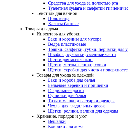
Средства для ухода за полостью рта
Туалетная бумага и салфетки гигиениче
Текстиль для ванной
Полотенца
Халаты банные
Товары для дома
Инвентарь для уборки
Баки и корзины для мусора
Ведра пластиковые
Тряпки, салфетки, губки, перчатки для 
Швабры, рукоятки, сменные части
Щетки для мытья окон
Щетки, метлы, веники, совки
Щетки, скребки для чистки поверхност
Товары для ухода за одеждой
Баки и короба для белья
Бельевые веревки и прищепки
Гладильные доски
Сушилки для белья
Тазы и мешки для стирки одежды
Чехлы для гладильных досок
Щетки, ролики, валики для одежды
Хранение, порядок и уют
Вешалки
Коврики для дома