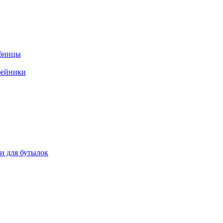
ебницы
фейники
ки для бутылок