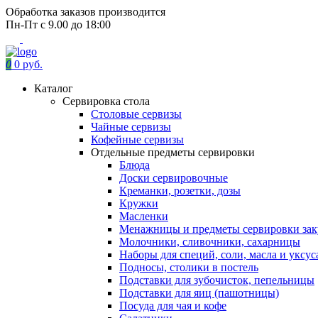
Обработка заказов производится
Пн-Пт с 9.00 до 18:00
0
0 руб.
Каталог
Сервировка стола
Столовые сервизы
Чайные сервизы
Кофейные сервизы
Отдельные предметы сервировки
Блюда
Доски сервировочные
Креманки, розетки, дозы
Кружки
Масленки
Менажницы и предметы сервировки зак
Молочники, сливочники, сахарницы
Наборы для специй, соли, масла и уксус
Подносы, столики в постель
Подставки для зубочисток, пепельницы
Подставки для яиц (пашотницы)
Посуда для чая и кофе