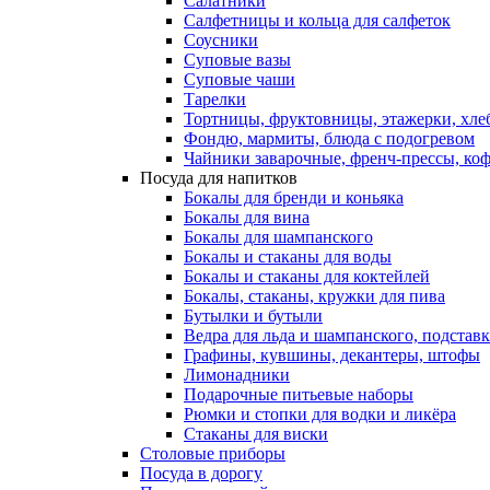
Салатники
Салфетницы и кольца для салфеток
Соусники
Суповые вазы
Суповые чаши
Тарелки
Тортницы, фруктовницы, этажерки, хл
Фондю, мармиты, блюда с подогревом
Чайники заварочные, френч-прессы, ко
Посуда для напитков
Бокалы для бренди и коньяка
Бокалы для вина
Бокалы для шампанского
Бокалы и стаканы для воды
Бокалы и стаканы для коктейлей
Бокалы, стаканы, кружки для пива
Бутылки и бутыли
Ведра для льда и шампанского, подстав
Графины, кувшины, декантеры, штофы
Лимонадники
Подарочные питьевые наборы
Рюмки и стопки для водки и ликёра
Стаканы для виски
Столовые приборы
Посуда в дорогу