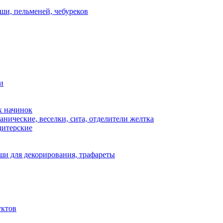
ши, пельменей, чебуреков
и
х начинок
нические, веселки, сита, отделители желтка
дитерские
и для декорирования, трафареты
уктов