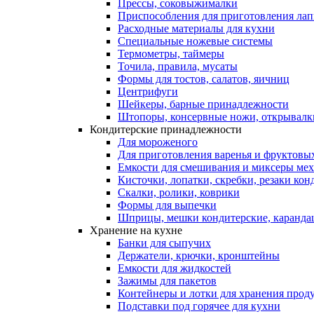
Прессы, соковыжималки
Приспособления для приготовления лап
Расходные материалы для кухни
Специальные ножевые системы
Термометры, таймеры
Точила, правила, мусаты
Формы для тостов, салатов, яичниц
Центрифуги
Шейкеры, барные принадлежности
Штопоры, консервные ножи, открывалк
Кондитерские принадлежности
Для мороженого
Для приготовления варенья и фруктовы
Емкости для смешивания и миксеры меха
Кисточки, лопатки, скребки, резаки кон
Скалки, ролики, коврики
Формы для выпечки
Шприцы, мешки кондитерские, карандаш
Хранение на кухне
Банки для сыпучих
Держатели, крючки, кронштейны
Емкости для жидкостей
Зажимы для пакетов
Контейнеры и лотки для хранения прод
Подставки под горячее для кухни