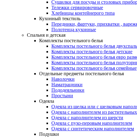
Сушилки для посуды и столовых прибор
Тележки сервировочные
Хлебницы контейнерого типа
Кухонный текстиль
Передники, фартуки, прихватки , вареж
Полотенца кухонные
Спальня и детская
Комплекты постельного белья
Комплекты постельного белья двухспал
Комплекты постельного белья детские
Комплекты постельного белья евро разм
Комплекты постельного белья полуторн
Комплекты постельного белья семейные
Отдельные предметы постельного белья
Наволочки
Наматрацники
Пододеяльники
Простыни
Одеяла
Одеяла из шелка или с шелковым напол
Одеяла с наполнителем из растительных
Одеяла с наполнителем из шерсти
Одеяла с пухо-перовым наполнителем
Одеяла с синтетическим наполнителем
Подушки