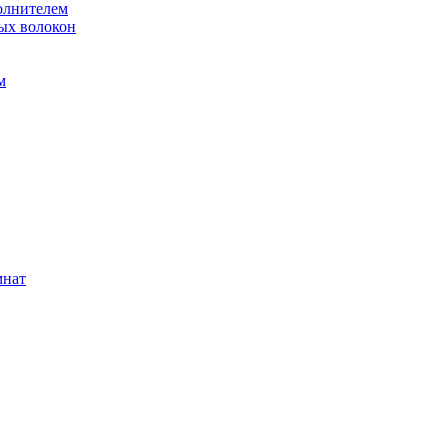
олнителем
ых волокон
м
мнат