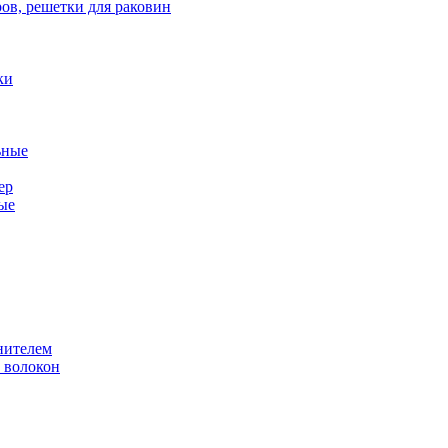
ов, решетки для раковин
ки
ьные
ер
ые
нителем
 волокон