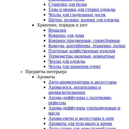
Сушилки для белья
Тазы и мешки для стирки одежды
Чехлы для гладильных досок
Щетки, ролики, валики для одежды
Хранение, порядок и уют
Вешалки
Коврики для дома
Коврики придверные, грязесборные
Комоды, контейнеры, этажерки, полки
Плетеные хозяйственные изделия
Термометры оконные, комнатные
Чехлы для одежды
Чехлы для хранения одеял
Предметы интерьера
Ароматы
Авто-ароматизаторы и аксессуары
Арома-воск, воскоплавы и
аромасветильники
Арома-диффузоры с палочками,
рефиллы
Арома-диффузоры ультразвуковые и
масла
Арома-свечи и аксессуары к ним
Ароматы для тела,мыло и крема
Духи-спреи для дома,тканей,саше