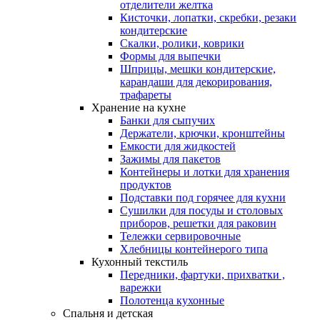
отделители желтка
Кисточки, лопатки, скребки, резаки
кондитерские
Скалки, ролики, коврики
Формы для выпечки
Шприцы, мешки кондитерские,
карандаши для декорирования,
трафареты
Хранение на кухне
Банки для сыпучих
Держатели, крючки, кронштейны
Емкости для жидкостей
Зажимы для пакетов
Контейнеры и лотки для хранения
продуктов
Подставки под горячее для кухни
Сушилки для посуды и столовых
приборов, решетки для раковин
Тележки сервировочные
Хлебницы контейнерого типа
Кухонный текстиль
Передники, фартуки, прихватки ,
варежки
Полотенца кухонные
Спальня и детская