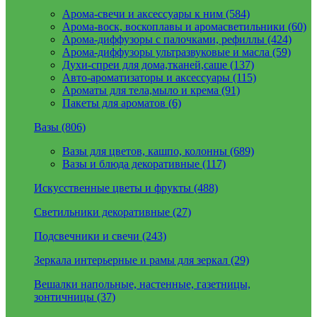
Арома-свечи и аксессуары к ним (584)
Арома-воск, воскоплавы и аромасветильники (60)
Арома-диффузоры с палочками, рефиллы (424)
Арома-диффузоры ультразвуковые и масла (59)
Духи-спреи для дома,тканей,саше (137)
Авто-ароматизаторы и аксессуары (115)
Ароматы для тела,мыло и крема (91)
Пакеты для ароматов (6)
Вазы (806)
Вазы для цветов, кашпо, колонны (689)
Вазы и блюда декоративные (117)
Искусственные цветы и фрукты (488)
Светильники декоративные (27)
Подсвечники и свечи (243)
Зеркала интерьерные и рамы для зеркал (29)
Вешалки напольные, настенные, газетницы,
зонтичницы (37)