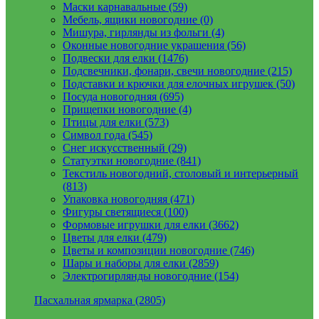
Маски карнавальные (59)
Мебель, ящики новогодние (0)
Мишура, гирлянды из фольги (4)
Оконные новогодние украшения (56)
Подвески для елки (1476)
Подсвечники, фонари, свечи новогодние (215)
Подставки и крючки для елочных игрушек (50)
Посуда новогодняя (695)
Прищепки новогодние (4)
Птицы для елки (573)
Символ года (545)
Снег искусственный (29)
Статуэтки новогодние (841)
Текстиль новогодний, столовый и интерьерный
(813)
Упаковка новогодняя (471)
Фигуры светящиеся (100)
Формовые игрушки для елки (3662)
Цветы для елки (479)
Цветы и композиции новогодние (746)
Шары и наборы для елки (2859)
Электрогирлянды новогодние (154)
Пасхальная ярмарка (2805)