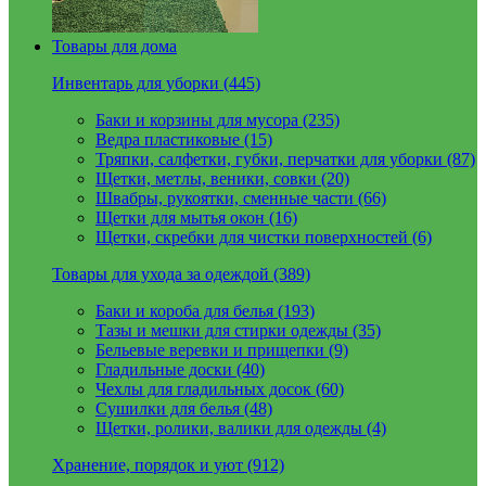
Товары для дома
Инвентарь для уборки (445)
Баки и корзины для мусора (235)
Ведра пластиковые (15)
Тряпки, салфетки, губки, перчатки для уборки (87)
Щетки, метлы, веники, совки (20)
Швабры, рукоятки, сменные части (66)
Щетки для мытья окон (16)
Щетки, скребки для чистки поверхностей (6)
Товары для ухода за одеждой (389)
Баки и короба для белья (193)
Тазы и мешки для стирки одежды (35)
Бельевые веревки и прищепки (9)
Гладильные доски (40)
Чехлы для гладильных досок (60)
Сушилки для белья (48)
Щетки, ролики, валики для одежды (4)
Хранение, порядок и уют (912)