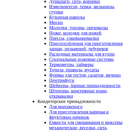
Дуршлаги, сита, воронки
Измельчители, терки, мельницы,
ступки
Кухонная навеска
Миски
Молотки, топоры, орехоколы
Ножи, колодки для ножей
Прессы, соковыжималки
Приспособления для приготовления
лапши, пельменей, чебуреков
Расходные материалы для кухни
Специальные ножевые системы
Термометры, таймеры
Точила, правила, мусаты
Формы для тостов, салатов, яичниц
Центрифуги
Шейкеры, барные принадлежности
Штопоры, консервные ножи,
открывалки
Кондитерские принадлежности
Для мороженого
Для приготовления варенья и
фруктовых начинок
Емкости для смешивания и миксеры
механические, веселки, сита,