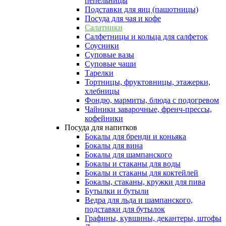
пепельницы
Подставки для яиц (пашотницы)
Посуда для чая и кофе
Салатники
Салфетницы и кольца для салфеток
Соусники
Суповые вазы
Суповые чаши
Тарелки
Тортницы, фруктовницы, этажерки,
хлебницы
Фондю, мармиты, блюда с подогревом
Чайники заварочные, френч-прессы,
кофейники
Посуда для напитков
Бокалы для бренди и коньяка
Бокалы для вина
Бокалы для шампанского
Бокалы и стаканы для воды
Бокалы и стаканы для коктейлей
Бокалы, стаканы, кружки для пива
Бутылки и бутыли
Ведра для льда и шампанского,
подставки для бутылок
Графины, кувшины, декантеры, штофы