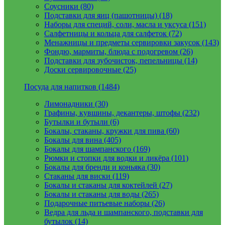
Соусники (80)
Подставки для яиц (пашотницы) (18)
Наборы для специй, соли, масла и уксуса (151)
Салфетницы и кольца для салфеток (72)
Менажницы и предметы сервировки закусок (143)
Фондю, мармиты, блюда с подогревом (26)
Подставки для зубочисток, пепельницы (14)
Доски сервировочные (25)
Посуда для напитков (1484)
Лимонадники (30)
Графины, кувшины, декантеры, штофы (232)
Бутылки и бутыли (6)
Бокалы, стаканы, кружки для пива (60)
Бокалы для вина (405)
Бокалы для шампанского (169)
Рюмки и стопки для водки и ликёра (101)
Бокалы для бренди и коньяка (30)
Стаканы для виски (119)
Бокалы и стаканы для коктейлей (27)
Бокалы и стаканы для воды (265)
Подарочные питьевые наборы (26)
Ведра для льда и шампанского, подставки для
бутылок (14)