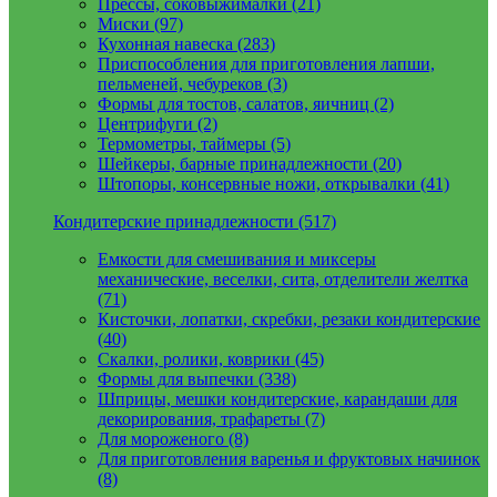
Прессы, соковыжималки (21)
Миски (97)
Кухонная навеска (283)
Приспособления для приготовления лапши,
пельменей, чебуреков (3)
Формы для тостов, салатов, яичниц (2)
Центрифуги (2)
Термометры, таймеры (5)
Шейкеры, барные принадлежности (20)
Штопоры, консервные ножи, открывалки (41)
Кондитерские принадлежности (517)
Емкости для смешивания и миксеры
механические, веселки, сита, отделители желтка
(71)
Кисточки, лопатки, скребки, резаки кондитерские
(40)
Скалки, ролики, коврики (45)
Формы для выпечки (338)
Шприцы, мешки кондитерские, карандаши для
декорирования, трафареты (7)
Для мороженого (8)
Для приготовления варенья и фруктовых начинок
(8)