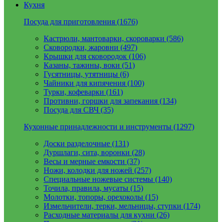
Кухня
Посуда для приготовления (1676)
Кастрюли, мантоварки, скороварки (586)
Сковородки, жаровни (497)
Крышки для сковородок (106)
Казаны, тажины, воки (51)
Гусятницы, утятницы (6)
Чайники для кипячения (100)
Турки, кофеварки (161)
Противни, горшки для запекания (134)
Посуда для СВЧ (35)
Кухонные принадлежности и инструменты (1297)
Доски разделочные (131)
Дуршлаги, сита, воронки (28)
Весы и мерные емкости (37)
Ножи, колодки для ножей (257)
Специальные ножевые системы (140)
Точила, правила, мусаты (15)
Молотки, топоры, орехоколы (15)
Измельчители, терки, мельницы, ступки (174)
Расходные материалы для кухни (26)