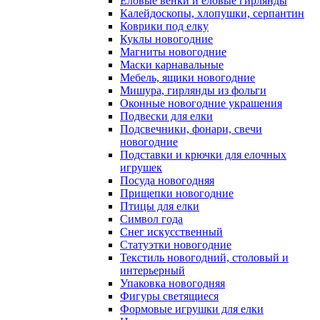
Еловые венки и еловые гирлянды
Калейдоскопы, хлопушки, серпантин
Коврики под елку
Куклы новогодние
Магниты новогодние
Маски карнавальные
Мебель, ящики новогодние
Мишура, гирлянды из фольги
Оконные новогодние украшения
Подвески для елки
Подсвечники, фонари, свечи
новогодние
Подставки и крючки для елочных
игрушек
Посуда новогодняя
Прищепки новогодние
Птицы для елки
Символ года
Снег искусственный
Статуэтки новогодние
Текстиль новогодний, столовый и
интерьерный
Упаковка новогодняя
Фигуры светящиеся
Формовые игрушки для елки