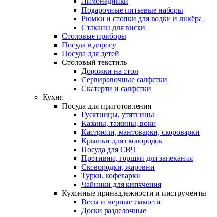
Лимонадники
Подарочные питьевые наборы
Рюмки и стопки для водки и ликёра
Стаканы для виски
Столовые приборы
Посуда в дорогу
Посуда для детей
Столовый текстиль
Дорожки на стол
Сервировочные салфетки
Скатерти и салфетки
Кухня
Посуда для приготовления
Гусятницы, утятницы
Казаны, тажины, воки
Кастрюли, мантоварки, скороварки
Крышки для сковородок
Посуда для СВЧ
Противни, горшки для запекания
Сковородки, жаровни
Турки, кофеварки
Чайники для кипячения
Кухонные принадлежности и инструменты
Весы и мерные емкости
Доски разделочные