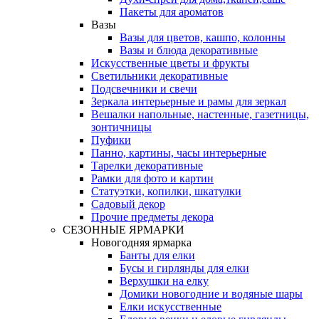
Пакеты для ароматов
Вазы
Вазы для цветов, кашпо, колонны
Вазы и блюда декоративные
Искусственные цветы и фрукты
Светильники декоративные
Подсвечники и свечи
Зеркала интерьерные и рамы для зеркал
Вешалки напольные, настенные, газетницы,
зонтичницы
Пуфики
Панно, картины, часы интерьерные
Тарелки декоративные
Рамки для фото и картин
Статуэтки, копилки, шкатулки
Садовый декор
Прочие предметы декора
СЕЗОННЫЕ ЯРМАРКИ
Новогодняя ярмарка
Банты для елки
Бусы и гирлянды для елки
Верхушки на елку
Домики новогодние и водяные шары
Елки искусственные