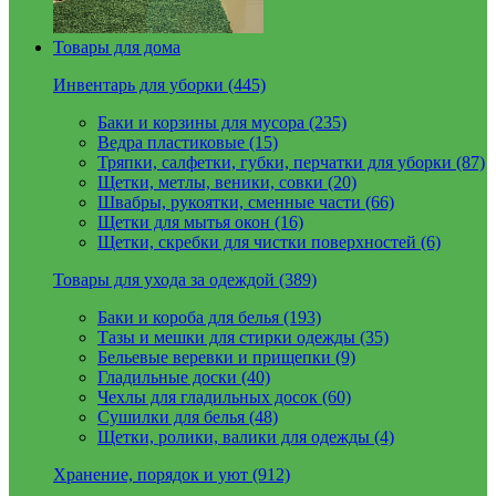
Товары для дома
Инвентарь для уборки (445)
Баки и корзины для мусора (235)
Ведра пластиковые (15)
Тряпки, салфетки, губки, перчатки для уборки (87)
Щетки, метлы, веники, совки (20)
Швабры, рукоятки, сменные части (66)
Щетки для мытья окон (16)
Щетки, скребки для чистки поверхностей (6)
Товары для ухода за одеждой (389)
Баки и короба для белья (193)
Тазы и мешки для стирки одежды (35)
Бельевые веревки и прищепки (9)
Гладильные доски (40)
Чехлы для гладильных досок (60)
Сушилки для белья (48)
Щетки, ролики, валики для одежды (4)
Хранение, порядок и уют (912)