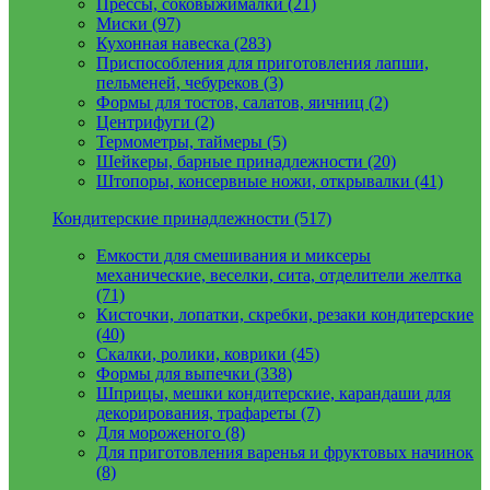
Прессы, соковыжималки (21)
Миски (97)
Кухонная навеска (283)
Приспособления для приготовления лапши,
пельменей, чебуреков (3)
Формы для тостов, салатов, яичниц (2)
Центрифуги (2)
Термометры, таймеры (5)
Шейкеры, барные принадлежности (20)
Штопоры, консервные ножи, открывалки (41)
Кондитерские принадлежности (517)
Емкости для смешивания и миксеры
механические, веселки, сита, отделители желтка
(71)
Кисточки, лопатки, скребки, резаки кондитерские
(40)
Скалки, ролики, коврики (45)
Формы для выпечки (338)
Шприцы, мешки кондитерские, карандаши для
декорирования, трафареты (7)
Для мороженого (8)
Для приготовления варенья и фруктовых начинок
(8)