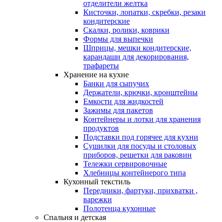
отделители желтка
Кисточки, лопатки, скребки, резаки
кондитерские
Скалки, ролики, коврики
Формы для выпечки
Шприцы, мешки кондитерские,
карандаши для декорирования,
трафареты
Хранение на кухне
Банки для сыпучих
Держатели, крючки, кронштейны
Емкости для жидкостей
Зажимы для пакетов
Контейнеры и лотки для хранения
продуктов
Подставки под горячее для кухни
Сушилки для посуды и столовых
приборов, решетки для раковин
Тележки сервировочные
Хлебницы контейнерого типа
Кухонный текстиль
Передники, фартуки, прихватки ,
варежки
Полотенца кухонные
Спальня и детская