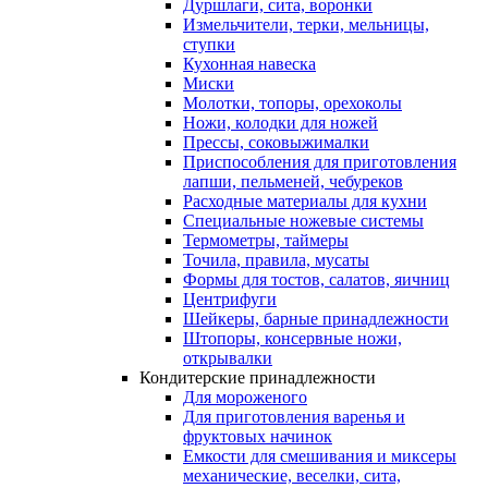
Дуршлаги, сита, воронки
Измельчители, терки, мельницы,
ступки
Кухонная навеска
Миски
Молотки, топоры, орехоколы
Ножи, колодки для ножей
Прессы, соковыжималки
Приспособления для приготовления
лапши, пельменей, чебуреков
Расходные материалы для кухни
Специальные ножевые системы
Термометры, таймеры
Точила, правила, мусаты
Формы для тостов, салатов, яичниц
Центрифуги
Шейкеры, барные принадлежности
Штопоры, консервные ножи,
открывалки
Кондитерские принадлежности
Для мороженого
Для приготовления варенья и
фруктовых начинок
Емкости для смешивания и миксеры
механические, веселки, сита,