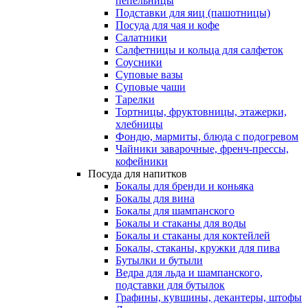
пепельницы
Подставки для яиц (пашотницы)
Посуда для чая и кофе
Салатники
Салфетницы и кольца для салфеток
Соусники
Суповые вазы
Суповые чаши
Тарелки
Тортницы, фруктовницы, этажерки,
хлебницы
Фондю, мармиты, блюда с подогревом
Чайники заварочные, френч-прессы,
кофейники
Посуда для напитков
Бокалы для бренди и коньяка
Бокалы для вина
Бокалы для шампанского
Бокалы и стаканы для воды
Бокалы и стаканы для коктейлей
Бокалы, стаканы, кружки для пива
Бутылки и бутыли
Ведра для льда и шампанского,
подставки для бутылок
Графины, кувшины, декантеры, штофы