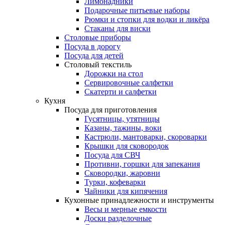
Лимонадники
Подарочные питьевые наборы
Рюмки и стопки для водки и ликёра
Стаканы для виски
Столовые приборы
Посуда в дорогу
Посуда для детей
Столовый текстиль
Дорожки на стол
Сервировочные салфетки
Скатерти и салфетки
Кухня
Посуда для приготовления
Гусятницы, утятницы
Казаны, тажины, воки
Кастрюли, мантоварки, скороварки
Крышки для сковородок
Посуда для СВЧ
Противни, горшки для запекания
Сковородки, жаровни
Турки, кофеварки
Чайники для кипячения
Кухонные принадлежности и инструменты
Весы и мерные емкости
Доски разделочные