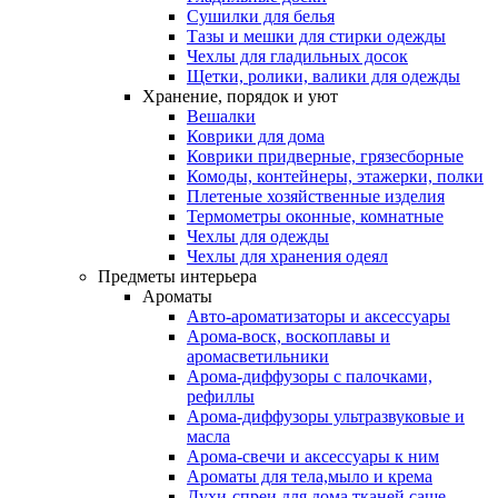
Сушилки для белья
Тазы и мешки для стирки одежды
Чехлы для гладильных досок
Щетки, ролики, валики для одежды
Хранение, порядок и уют
Вешалки
Коврики для дома
Коврики придверные, грязесборные
Комоды, контейнеры, этажерки, полки
Плетеные хозяйственные изделия
Термометры оконные, комнатные
Чехлы для одежды
Чехлы для хранения одеял
Предметы интерьера
Ароматы
Авто-ароматизаторы и аксессуары
Арома-воск, воскоплавы и
аромасветильники
Арома-диффузоры с палочками,
рефиллы
Арома-диффузоры ультразвуковые и
масла
Арома-свечи и аксессуары к ним
Ароматы для тела,мыло и крема
Духи-спреи для дома,тканей,саше