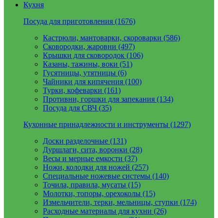
Кухня
Посуда для приготовления (1676)
Кастрюли, мантоварки, скороварки (586)
Сковородки, жаровни (497)
Крышки для сковородок (106)
Казаны, тажины, воки (51)
Гусятницы, утятницы (6)
Чайники для кипячения (100)
Турки, кофеварки (161)
Противни, горшки для запекания (134)
Посуда для СВЧ (35)
Кухонные принадлежности и инструменты (1297)
Доски разделочные (131)
Дуршлаги, сита, воронки (28)
Весы и мерные емкости (37)
Ножи, колодки для ножей (257)
Специальные ножевые системы (140)
Точила, правила, мусаты (15)
Молотки, топоры, орехоколы (15)
Измельчители, терки, мельницы, ступки (174)
Расходные материалы для кухни (26)