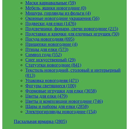
Маски карнавальные (59)
Мебель, ящики новогодние (0)
Мишура, гирлянды из фольги (4)
Оконные новогодние украшения (56)
Подвески для елки (1476)
Подсвечники, фонари, свечи новогодние (215)
Подставки и крючки для елочных игрушек (50)
Посуда новогодняя (695)
Прищепки новогодние (4)
Птицы для елки (573)
Символ года (552)
Снег искусственный (29)
Статуэтки новогодние (841)
Текстиль новогодний, столовый и интерьерный
(813)
Упаковка новогодняя (471)
Фигуры светящиеся (100)
Формовые игрушки для елки (3658)
Цветы для елки (479)
Цветы и композиции новогодние (746)
Шары и наборы для елки (2858)
Электрогирлянды новогодние (154)
Пасхальная ярмарка (2805)