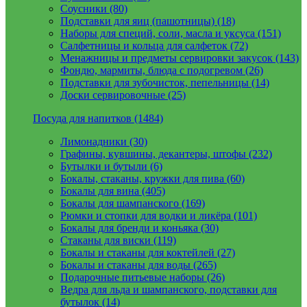
Соусники (80)
Подставки для яиц (пашотницы) (18)
Наборы для специй, соли, масла и уксуса (151)
Салфетницы и кольца для салфеток (72)
Менажницы и предметы сервировки закусок (143)
Фондю, мармиты, блюда с подогревом (26)
Подставки для зубочисток, пепельницы (14)
Доски сервировочные (25)
Посуда для напитков (1484)
Лимонадники (30)
Графины, кувшины, декантеры, штофы (232)
Бутылки и бутыли (6)
Бокалы, стаканы, кружки для пива (60)
Бокалы для вина (405)
Бокалы для шампанского (169)
Рюмки и стопки для водки и ликёра (101)
Бокалы для бренди и коньяка (30)
Стаканы для виски (119)
Бокалы и стаканы для коктейлей (27)
Бокалы и стаканы для воды (265)
Подарочные питьевые наборы (26)
Ведра для льда и шампанского, подставки для
бутылок (14)