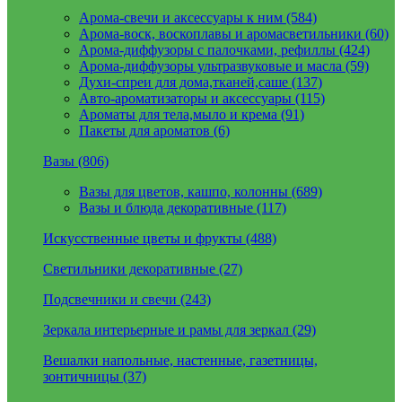
Арома-свечи и аксессуары к ним (584)
Арома-воск, воскоплавы и аромасветильники (60)
Арома-диффузоры с палочками, рефиллы (424)
Арома-диффузоры ультразвуковые и масла (59)
Духи-спреи для дома,тканей,саше (137)
Авто-ароматизаторы и аксессуары (115)
Ароматы для тела,мыло и крема (91)
Пакеты для ароматов (6)
Вазы (806)
Вазы для цветов, кашпо, колонны (689)
Вазы и блюда декоративные (117)
Искусственные цветы и фрукты (488)
Светильники декоративные (27)
Подсвечники и свечи (243)
Зеркала интерьерные и рамы для зеркал (29)
Вешалки напольные, настенные, газетницы,
зонтичницы (37)