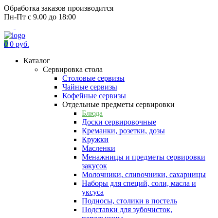
Обработка заказов производится
Пн-Пт с 9.00 до 18:00
0
0 руб.
Каталог
Сервировка стола
Столовые сервизы
Чайные сервизы
Кофейные сервизы
Отдельные предметы сервировки
Блюда
Доски сервировочные
Креманки, розетки, дозы
Кружки
Масленки
Менажницы и предметы сервировки
закусок
Молочники, сливочники, сахарницы
Наборы для специй, соли, масла и
уксуса
Подносы, столики в постель
Подставки для зубочисток,