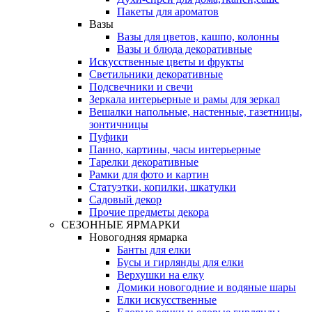
Пакеты для ароматов
Вазы
Вазы для цветов, кашпо, колонны
Вазы и блюда декоративные
Искусственные цветы и фрукты
Светильники декоративные
Подсвечники и свечи
Зеркала интерьерные и рамы для зеркал
Вешалки напольные, настенные, газетницы,
зонтичницы
Пуфики
Панно, картины, часы интерьерные
Тарелки декоративные
Рамки для фото и картин
Статуэтки, копилки, шкатулки
Садовый декор
Прочие предметы декора
СЕЗОННЫЕ ЯРМАРКИ
Новогодняя ярмарка
Банты для елки
Бусы и гирлянды для елки
Верхушки на елку
Домики новогодние и водяные шары
Елки искусственные