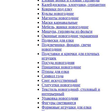
Еловые венки и еловые гирлянды
Калейдоскопы, хлопушки, серпантин
Коврики под елку
Куклы новогодние
Магниты новогодние
Маски карнавальные
Мебель, ящики новогодние
Мишура, гирлянды из фольги
Оконные новогодние украшения
Подвески для елки
Подсвечники, фонари, свечи
новогодние
Подставки и крючки для елочных
игрушек
Посуда новогодняя
Прищепки новогодние
Птицы для елки
Символ года
Снег искусственный
Статуэтки новогодние
Текстиль новогодний, столовый и
интерьерный
Упаковка новогодняя
Фигуры светящиеся
Формовые игрушки для елки