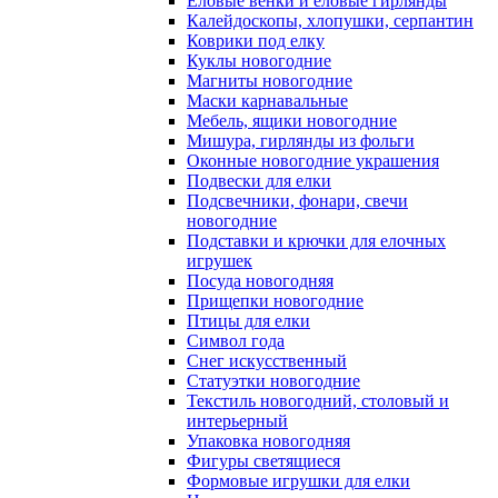
Еловые венки и еловые гирлянды
Калейдоскопы, хлопушки, серпантин
Коврики под елку
Куклы новогодние
Магниты новогодние
Маски карнавальные
Мебель, ящики новогодние
Мишура, гирлянды из фольги
Оконные новогодние украшения
Подвески для елки
Подсвечники, фонари, свечи
новогодние
Подставки и крючки для елочных
игрушек
Посуда новогодняя
Прищепки новогодние
Птицы для елки
Символ года
Снег искусственный
Статуэтки новогодние
Текстиль новогодний, столовый и
интерьерный
Упаковка новогодняя
Фигуры светящиеся
Формовые игрушки для елки