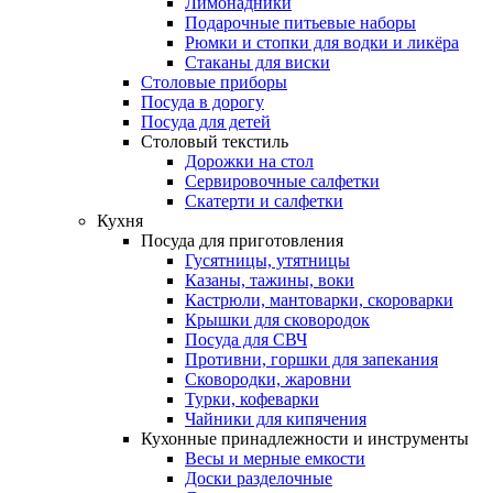
Лимонадники
Подарочные питьевые наборы
Рюмки и стопки для водки и ликёра
Стаканы для виски
Столовые приборы
Посуда в дорогу
Посуда для детей
Столовый текстиль
Дорожки на стол
Сервировочные салфетки
Скатерти и салфетки
Кухня
Посуда для приготовления
Гусятницы, утятницы
Казаны, тажины, воки
Кастрюли, мантоварки, скороварки
Крышки для сковородок
Посуда для СВЧ
Противни, горшки для запекания
Сковородки, жаровни
Турки, кофеварки
Чайники для кипячения
Кухонные принадлежности и инструменты
Весы и мерные емкости
Доски разделочные