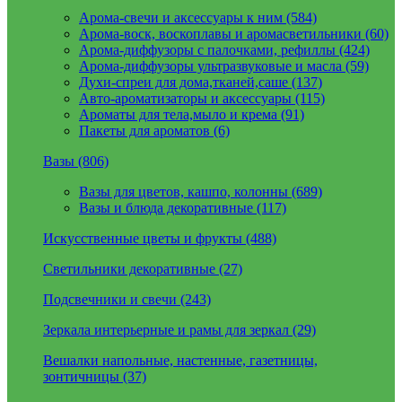
Арома-свечи и аксессуары к ним (584)
Арома-воск, воскоплавы и аромасветильники (60)
Арома-диффузоры с палочками, рефиллы (424)
Арома-диффузоры ультразвуковые и масла (59)
Духи-спреи для дома,тканей,саше (137)
Авто-ароматизаторы и аксессуары (115)
Ароматы для тела,мыло и крема (91)
Пакеты для ароматов (6)
Вазы (806)
Вазы для цветов, кашпо, колонны (689)
Вазы и блюда декоративные (117)
Искусственные цветы и фрукты (488)
Светильники декоративные (27)
Подсвечники и свечи (243)
Зеркала интерьерные и рамы для зеркал (29)
Вешалки напольные, настенные, газетницы,
зонтичницы (37)