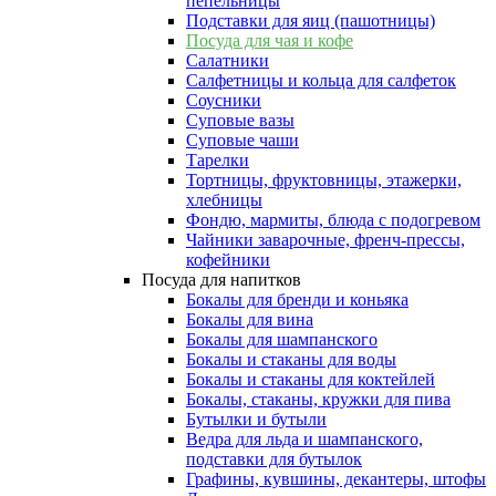
пепельницы
Подставки для яиц (пашотницы)
Посуда для чая и кофе
Салатники
Салфетницы и кольца для салфеток
Соусники
Суповые вазы
Суповые чаши
Тарелки
Тортницы, фруктовницы, этажерки,
хлебницы
Фондю, мармиты, блюда с подогревом
Чайники заварочные, френч-прессы,
кофейники
Посуда для напитков
Бокалы для бренди и коньяка
Бокалы для вина
Бокалы для шампанского
Бокалы и стаканы для воды
Бокалы и стаканы для коктейлей
Бокалы, стаканы, кружки для пива
Бутылки и бутыли
Ведра для льда и шампанского,
подставки для бутылок
Графины, кувшины, декантеры, штофы