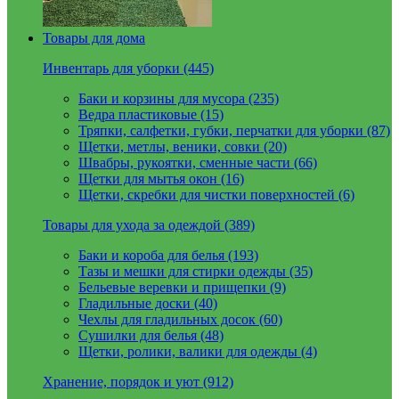
Товары для дома
Инвентарь для уборки (445)
Баки и корзины для мусора (235)
Ведра пластиковые (15)
Тряпки, салфетки, губки, перчатки для уборки (87)
Щетки, метлы, веники, совки (20)
Швабры, рукоятки, сменные части (66)
Щетки для мытья окон (16)
Щетки, скребки для чистки поверхностей (6)
Товары для ухода за одеждой (389)
Баки и короба для белья (193)
Тазы и мешки для стирки одежды (35)
Бельевые веревки и прищепки (9)
Гладильные доски (40)
Чехлы для гладильных досок (60)
Сушилки для белья (48)
Щетки, ролики, валики для одежды (4)
Хранение, порядок и уют (912)