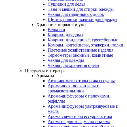
Сушилки для белья
Тазы и мешки для стирки одежды
Чехлы для гладильных досок
Щетки, ролики, валики для одежды
Хранение, порядок и уют
Вешалки
Коврики для дома
Коврики придверные, грязесборные
Комоды, контейнеры, этажерки, полки
Плетеные хозяйственные изделия
Термометры оконные, комнатные
Чехлы для одежды
Чехлы для хранения одеял
Предметы интерьера
Ароматы
Авто-ароматизаторы и аксессуары
Арома-воск, воскоплавы и
аромасветильники
Арома-диффузоры с палочками,
рефиллы
Арома-диффузоры ультразвуковые и
масла
Арома-свечи и аксессуары к ним
Ароматы для тела,мыло и крема
Духи-спреи для дома,тканей,саше