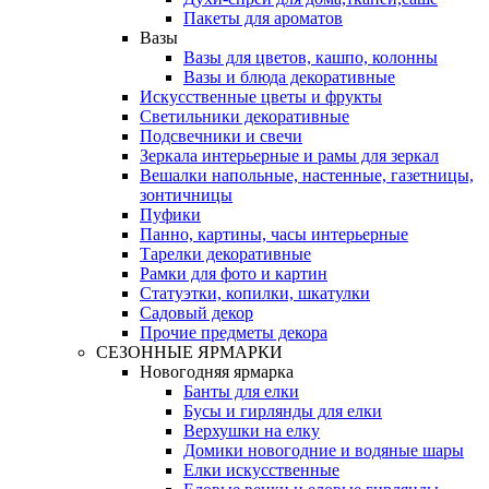
Пакеты для ароматов
Вазы
Вазы для цветов, кашпо, колонны
Вазы и блюда декоративные
Искусственные цветы и фрукты
Светильники декоративные
Подсвечники и свечи
Зеркала интерьерные и рамы для зеркал
Вешалки напольные, настенные, газетницы,
зонтичницы
Пуфики
Панно, картины, часы интерьерные
Тарелки декоративные
Рамки для фото и картин
Статуэтки, копилки, шкатулки
Садовый декор
Прочие предметы декора
СЕЗОННЫЕ ЯРМАРКИ
Новогодняя ярмарка
Банты для елки
Бусы и гирлянды для елки
Верхушки на елку
Домики новогодние и водяные шары
Елки искусственные