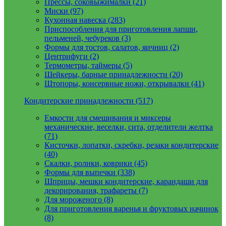
Прессы, соковыжималки (21)
Миски (97)
Кухонная навеска (283)
Приспособления для приготовления лапши,
пельменей, чебуреков (3)
Формы для тостов, салатов, яичниц (2)
Центрифуги (2)
Термометры, таймеры (5)
Шейкеры, барные принадлежности (20)
Штопоры, консервные ножи, открывалки (41)
Кондитерские принадлежности (517)
Емкости для смешивания и миксеры
механические, веселки, сита, отделители желтка
(71)
Кисточки, лопатки, скребки, резаки кондитерские
(40)
Скалки, ролики, коврики (45)
Формы для выпечки (338)
Шприцы, мешки кондитерские, карандаши для
декорирования, трафареты (7)
Для мороженого (8)
Для приготовления варенья и фруктовых начинок
(8)