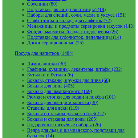
Соусники (80)
Подставки для яиц (пашотницы) (18)
Наборы для специй, соли, масла и уксуса (151)
Салфетницы и кольца для салфеток (72)
Менажницы и предметы сервировки закусок (143)
Фондю, мармиты, блюда с подогревом (26)
Подставки для зубочисток, пепельницы (14)
Доски сервировочные (25)
Посуда для напитков (1484)
Лимонадники (30)
Графины, кувшины, декантеры, штофы (232)
Бутылки и бутыли (6)
Бокалы, стаканы, кружки для пива (60)
Бокалы для вина (405)
Бокалы для шампанского (169)
Рюмки и стопки для водки и ликёра (101)
Бокалы для бренди и коньяка (30)
Стаканы для виски (119)
Бокалы и стаканы для коктейлей (27)
Бокалы и стаканы для воды (265)
Подарочные питьевые наборы (26)
Ведра для льда и шампанского, подставки для
бутылок (14)