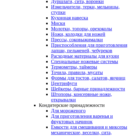
Дуршлаги, сита, воронки
Измельчители, терки, мельницы,
ступки
Кухонная навеска
Миски
Молотки, топоры, орехоколы
Ножи, колодки для ножей
Прессы, соковыжималки
Приспособления для приготовления
лапши, пельменей, чебуреков
Расходные материалы для кухни
Специальные ножевые системы
Термометры, таймеры
Точила, правила, мусаты
Формы для тостов, салатов, яичниц
Центрифуги
Шейкеры, барные принадлежности
Штопоры, консервные ножи,
открывалки
Кондитерские принадлежности
Для мороженого
Для приготовления варенья и
фруктовых начинок
Емкости для смешивания и миксеры
механические, веселки, сита,