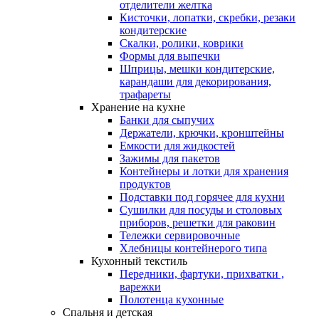
отделители желтка
Кисточки, лопатки, скребки, резаки
кондитерские
Скалки, ролики, коврики
Формы для выпечки
Шприцы, мешки кондитерские,
карандаши для декорирования,
трафареты
Хранение на кухне
Банки для сыпучих
Держатели, крючки, кронштейны
Емкости для жидкостей
Зажимы для пакетов
Контейнеры и лотки для хранения
продуктов
Подставки под горячее для кухни
Сушилки для посуды и столовых
приборов, решетки для раковин
Тележки сервировочные
Хлебницы контейнерого типа
Кухонный текстиль
Передники, фартуки, прихватки ,
варежки
Полотенца кухонные
Спальня и детская