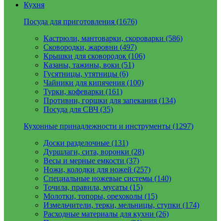
Кухня
Посуда для приготовления (1676)
Кастрюли, мантоварки, скороварки (586)
Сковородки, жаровни (497)
Крышки для сковородок (106)
Казаны, тажины, воки (51)
Гусятницы, утятницы (6)
Чайники для кипячения (100)
Турки, кофеварки (161)
Противни, горшки для запекания (134)
Посуда для СВЧ (35)
Кухонные принадлежности и инструменты (1297)
Доски разделочные (131)
Дуршлаги, сита, воронки (28)
Весы и мерные емкости (37)
Ножи, колодки для ножей (257)
Специальные ножевые системы (140)
Точила, правила, мусаты (15)
Молотки, топоры, орехоколы (15)
Измельчители, терки, мельницы, ступки (174)
Расходные материалы для кухни (26)