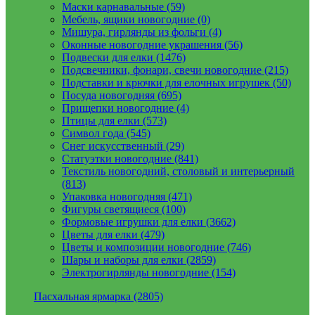
Маски карнавальные (59)
Мебель, ящики новогодние (0)
Мишура, гирлянды из фольги (4)
Оконные новогодние украшения (56)
Подвески для елки (1476)
Подсвечники, фонари, свечи новогодние (215)
Подставки и крючки для елочных игрушек (50)
Посуда новогодняя (695)
Прищепки новогодние (4)
Птицы для елки (573)
Символ года (545)
Снег искусственный (29)
Статуэтки новогодние (841)
Текстиль новогодний, столовый и интерьерный
(813)
Упаковка новогодняя (471)
Фигуры светящиеся (100)
Формовые игрушки для елки (3662)
Цветы для елки (479)
Цветы и композиции новогодние (746)
Шары и наборы для елки (2859)
Электрогирлянды новогодние (154)
Пасхальная ярмарка (2805)