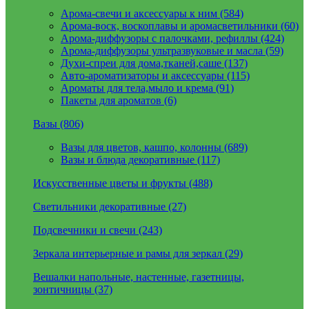
Арома-свечи и аксессуары к ним (584)
Арома-воск, воскоплавы и аромасветильники (60)
Арома-диффузоры с палочками, рефиллы (424)
Арома-диффузоры ультразвуковые и масла (59)
Духи-спреи для дома,тканей,саше (137)
Авто-ароматизаторы и аксессуары (115)
Ароматы для тела,мыло и крема (91)
Пакеты для ароматов (6)
Вазы (806)
Вазы для цветов, кашпо, колонны (689)
Вазы и блюда декоративные (117)
Искусственные цветы и фрукты (488)
Светильники декоративные (27)
Подсвечники и свечи (243)
Зеркала интерьерные и рамы для зеркал (29)
Вешалки напольные, настенные, газетницы,
зонтичницы (37)