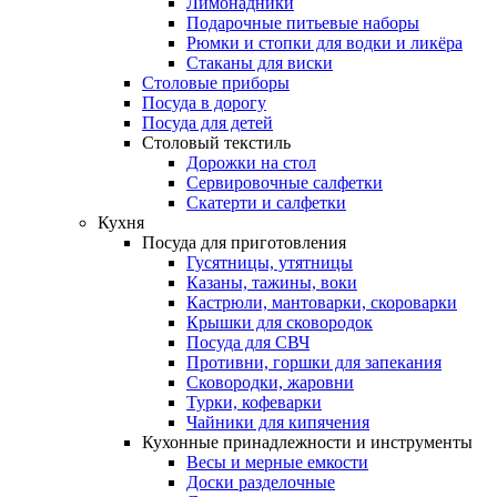
Лимонадники
Подарочные питьевые наборы
Рюмки и стопки для водки и ликёра
Стаканы для виски
Столовые приборы
Посуда в дорогу
Посуда для детей
Столовый текстиль
Дорожки на стол
Сервировочные салфетки
Скатерти и салфетки
Кухня
Посуда для приготовления
Гусятницы, утятницы
Казаны, тажины, воки
Кастрюли, мантоварки, скороварки
Крышки для сковородок
Посуда для СВЧ
Противни, горшки для запекания
Сковородки, жаровни
Турки, кофеварки
Чайники для кипячения
Кухонные принадлежности и инструменты
Весы и мерные емкости
Доски разделочные