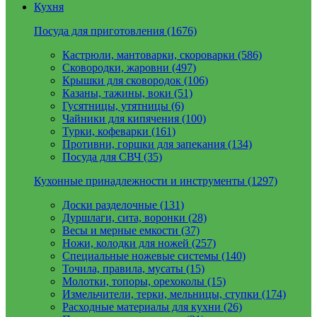
Кухня
Посуда для приготовления (1676)
Кастрюли, мантоварки, скороварки (586)
Сковородки, жаровни (497)
Крышки для сковородок (106)
Казаны, тажины, воки (51)
Гусятницы, утятницы (6)
Чайники для кипячения (100)
Турки, кофеварки (161)
Противни, горшки для запекания (134)
Посуда для СВЧ (35)
Кухонные принадлежности и инструменты (1297)
Доски разделочные (131)
Дуршлаги, сита, воронки (28)
Весы и мерные емкости (37)
Ножи, колодки для ножей (257)
Специальные ножевые системы (140)
Точила, правила, мусаты (15)
Молотки, топоры, орехоколы (15)
Измельчители, терки, мельницы, ступки (174)
Расходные материалы для кухни (26)