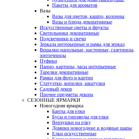
Пакеты для ароматов
Вазы
Вазы для цветов, кашпо, колонны
Вазы и блюда декоративные
Искусственные цветы и фрукты
Светильники декоративные
Подсвечники и свечи
Зеркала интерьерные и рамы для зеркал
Вешалки напольные, настенные, газетницы,
зонтичницы
Пуфики
Панно, картины, часы интерьерные
Тарелки декоративные
Рамки для фото и картин
Статуэтки, копилки, шкатулки
Садовый декор
Прочие предметы декора
СЕЗОННЫЕ ЯРМАРКИ
Новогодняя ярмарка
Банты для елки
Бусы и гирлянды для елки
Верхушки на елку
Домики новогодние и водяные шары
Елки искусственные