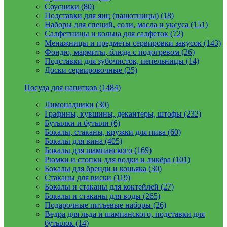
Соусники (80)
Подставки для яиц (пашотницы) (18)
Наборы для специй, соли, масла и уксуса (151)
Салфетницы и кольца для салфеток (72)
Менажницы и предметы сервировки закусок (143)
Фондю, мармиты, блюда с подогревом (26)
Подставки для зубочисток, пепельницы (14)
Доски сервировочные (25)
Посуда для напитков (1484)
Лимонадники (30)
Графины, кувшины, декантеры, штофы (232)
Бутылки и бутыли (6)
Бокалы, стаканы, кружки для пива (60)
Бокалы для вина (405)
Бокалы для шампанского (169)
Рюмки и стопки для водки и ликёра (101)
Бокалы для бренди и коньяка (30)
Стаканы для виски (119)
Бокалы и стаканы для коктейлей (27)
Бокалы и стаканы для воды (265)
Подарочные питьевые наборы (26)
Ведра для льда и шампанского, подставки для
бутылок (14)