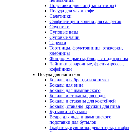
пепельницы
Подставки для яиц (пашотницы)
Посуда для чая и кофе
Салатники
Салфетницы и кольца для салфеток
Соусники
Суповые вазы
Суповые чаши
Тарелки
Тортницы, фруктовницы, этажерки,
хлебницы
Фондю, мармиты, блюда с подогревом
Чайники заварочные, френч-прессы,
кофейники
Посуда для напитков
Бокалы для бренди и коньяка
Бокалы для вина
Бокалы для шампанского
Бокалы и стаканы для воды
Бокалы и стаканы для коктейлей
Бокалы, стаканы, кружки для пива
Бутылки и бутыли
Ведра для льда и шампанского,
подставки для бутылок
Графины, кувшины, декантеры, штофы