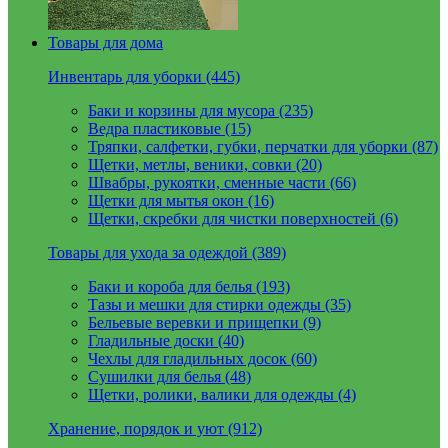
Товары для дома
Инвентарь для уборки (445)
Баки и корзины для мусора (235)
Ведра пластиковые (15)
Тряпки, салфетки, губки, перчатки для уборки (87)
Щетки, метлы, веники, совки (20)
Швабры, рукоятки, сменные части (66)
Щетки для мытья окон (16)
Щетки, скребки для чистки поверхностей (6)
Товары для ухода за одеждой (389)
Баки и короба для белья (193)
Тазы и мешки для стирки одежды (35)
Бельевые веревки и прищепки (9)
Гладильные доски (40)
Чехлы для гладильных досок (60)
Сушилки для белья (48)
Щетки, ролики, валики для одежды (4)
Хранение, порядок и уют (912)