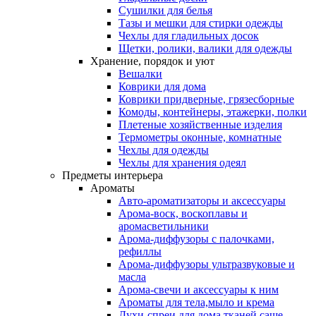
Сушилки для белья
Тазы и мешки для стирки одежды
Чехлы для гладильных досок
Щетки, ролики, валики для одежды
Хранение, порядок и уют
Вешалки
Коврики для дома
Коврики придверные, грязесборные
Комоды, контейнеры, этажерки, полки
Плетеные хозяйственные изделия
Термометры оконные, комнатные
Чехлы для одежды
Чехлы для хранения одеял
Предметы интерьера
Ароматы
Авто-ароматизаторы и аксессуары
Арома-воск, воскоплавы и
аромасветильники
Арома-диффузоры с палочками,
рефиллы
Арома-диффузоры ультразвуковые и
масла
Арома-свечи и аксессуары к ним
Ароматы для тела,мыло и крема
Духи-спреи для дома,тканей,саше