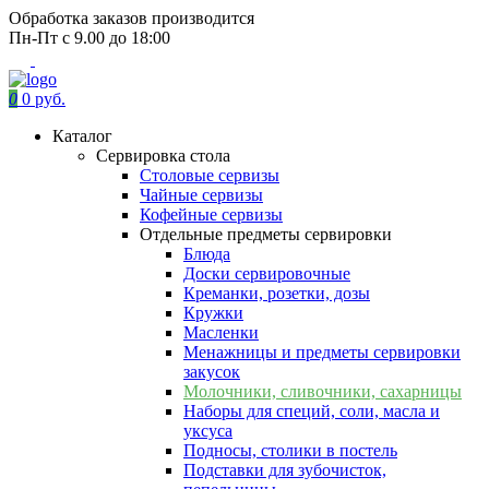
Обработка заказов производится
Пн-Пт с 9.00 до 18:00
0
0 руб.
Каталог
Сервировка стола
Столовые сервизы
Чайные сервизы
Кофейные сервизы
Отдельные предметы сервировки
Блюда
Доски сервировочные
Креманки, розетки, дозы
Кружки
Масленки
Менажницы и предметы сервировки
закусок
Молочники, сливочники, сахарницы
Наборы для специй, соли, масла и
уксуса
Подносы, столики в постель
Подставки для зубочисток,