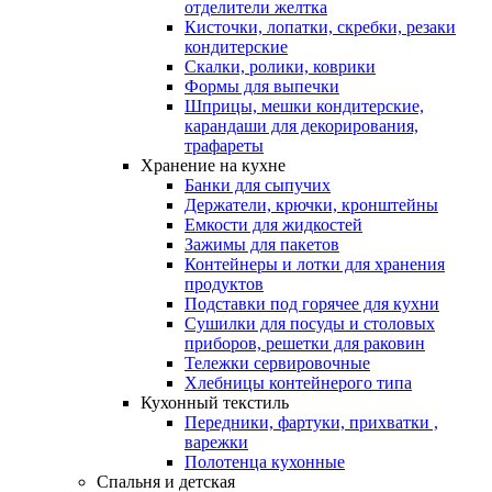
отделители желтка
Кисточки, лопатки, скребки, резаки
кондитерские
Скалки, ролики, коврики
Формы для выпечки
Шприцы, мешки кондитерские,
карандаши для декорирования,
трафареты
Хранение на кухне
Банки для сыпучих
Держатели, крючки, кронштейны
Емкости для жидкостей
Зажимы для пакетов
Контейнеры и лотки для хранения
продуктов
Подставки под горячее для кухни
Сушилки для посуды и столовых
приборов, решетки для раковин
Тележки сервировочные
Хлебницы контейнерого типа
Кухонный текстиль
Передники, фартуки, прихватки ,
варежки
Полотенца кухонные
Спальня и детская