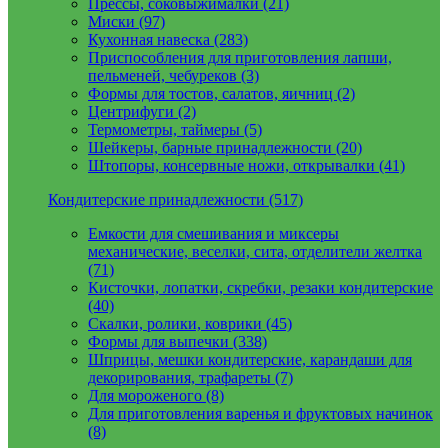
Прессы, соковыжималки (21)
Миски (97)
Кухонная навеска (283)
Приспособления для приготовления лапши,
пельменей, чебуреков (3)
Формы для тостов, салатов, яичниц (2)
Центрифуги (2)
Термометры, таймеры (5)
Шейкеры, барные принадлежности (20)
Штопоры, консервные ножи, открывалки (41)
Кондитерские принадлежности (517)
Емкости для смешивания и миксеры
механические, веселки, сита, отделители желтка
(71)
Кисточки, лопатки, скребки, резаки кондитерские
(40)
Скалки, ролики, коврики (45)
Формы для выпечки (338)
Шприцы, мешки кондитерские, карандаши для
декорирования, трафареты (7)
Для мороженого (8)
Для приготовления варенья и фруктовых начинок
(8)