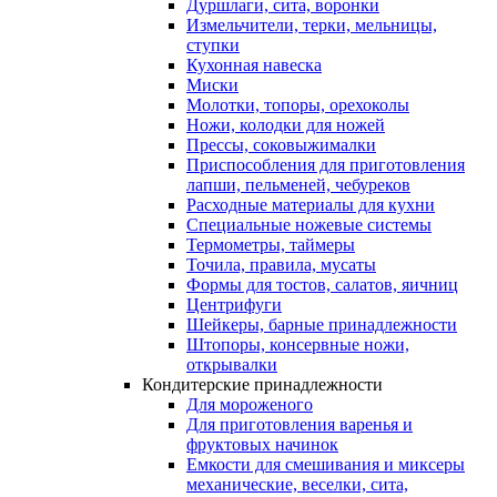
Дуршлаги, сита, воронки
Измельчители, терки, мельницы,
ступки
Кухонная навеска
Миски
Молотки, топоры, орехоколы
Ножи, колодки для ножей
Прессы, соковыжималки
Приспособления для приготовления
лапши, пельменей, чебуреков
Расходные материалы для кухни
Специальные ножевые системы
Термометры, таймеры
Точила, правила, мусаты
Формы для тостов, салатов, яичниц
Центрифуги
Шейкеры, барные принадлежности
Штопоры, консервные ножи,
открывалки
Кондитерские принадлежности
Для мороженого
Для приготовления варенья и
фруктовых начинок
Емкости для смешивания и миксеры
механические, веселки, сита,