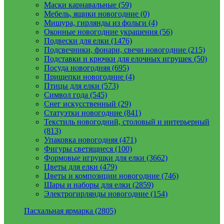
Маски карнавальные (59)
Мебель, ящики новогодние (0)
Мишура, гирлянды из фольги (4)
Оконные новогодние украшения (56)
Подвески для елки (1476)
Подсвечники, фонари, свечи новогодние (215)
Подставки и крючки для елочных игрушек (50)
Посуда новогодняя (695)
Прищепки новогодние (4)
Птицы для елки (573)
Символ года (545)
Снег искусственный (29)
Статуэтки новогодние (841)
Текстиль новогодний, столовый и интерьерный
(813)
Упаковка новогодняя (471)
Фигуры светящиеся (100)
Формовые игрушки для елки (3662)
Цветы для елки (479)
Цветы и композиции новогодние (746)
Шары и наборы для елки (2859)
Электрогирлянды новогодние (154)
Пасхальная ярмарка (2805)