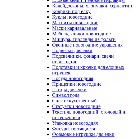
Еловые венки и еловые гирлянды
Калейдоскопы, хлопушки, серпантин
Коврики под елку
Куклы новогодние
Магниты новогодние
Маски карнавальные
Мебель, ящики новогодние
Мишура, гирлянды из фольги
Оконные новогодние украшения
Подвески для елки
Подсвечники, фонари, свечи
новогодние
Подставки и крючки для елочных
игрушек
Посуда новогодняя
Прищепки новогодние
Птицы для елки
Символ года
Снег искусственный
Статуэтки новогодние
Текстиль новогодний, столовый и
интерьерный
Упаковка новогодняя
Фигуры светящиеся
Формовые игрушки для елки