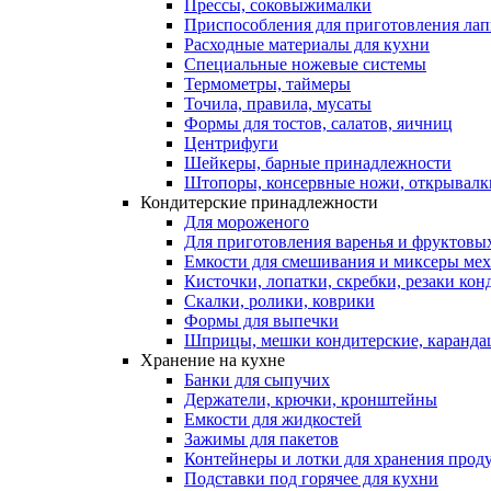
Прессы, соковыжималки
Приспособления для приготовления лап
Расходные материалы для кухни
Специальные ножевые системы
Термометры, таймеры
Точила, правила, мусаты
Формы для тостов, салатов, яичниц
Центрифуги
Шейкеры, барные принадлежности
Штопоры, консервные ножи, открывалк
Кондитерские принадлежности
Для мороженого
Для приготовления варенья и фруктовы
Емкости для смешивания и миксеры меха
Кисточки, лопатки, скребки, резаки кон
Скалки, ролики, коврики
Формы для выпечки
Шприцы, мешки кондитерские, карандаш
Хранение на кухне
Банки для сыпучих
Держатели, крючки, кронштейны
Емкости для жидкостей
Зажимы для пакетов
Контейнеры и лотки для хранения прод
Подставки под горячее для кухни