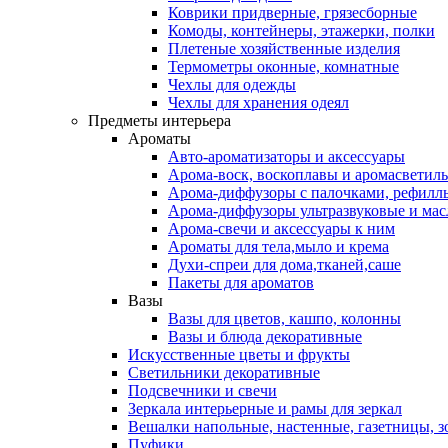
Коврики придверные, грязесборные
Комоды, контейнеры, этажерки, полки
Плетеные хозяйственные изделия
Термометры оконные, комнатные
Чехлы для одежды
Чехлы для хранения одеял
Предметы интерьера
Ароматы
Авто-ароматизаторы и аксессуары
Арома-воск, воскоплавы и аромасветил
Арома-диффузоры с палочками, рефилл
Арома-диффузоры ультразвуковые и мас
Арома-свечи и аксессуары к ним
Ароматы для тела,мыло и крема
Духи-спреи для дома,тканей,саше
Пакеты для ароматов
Вазы
Вазы для цветов, кашпо, колонны
Вазы и блюда декоративные
Искусственные цветы и фрукты
Светильники декоративные
Подсвечники и свечи
Зеркала интерьерные и рамы для зеркал
Вешалки напольные, настенные, газетницы, 
Пуфики