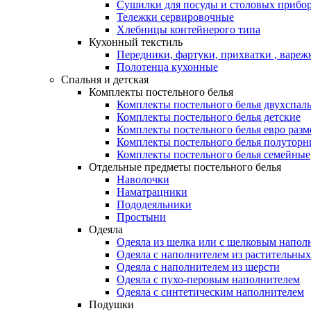
Сушилки для посуды и столовых прибор
Тележки сервировочные
Хлебницы контейнерого типа
Кухонный текстиль
Передники, фартуки, прихватки , вареж
Полотенца кухонные
Спальня и детская
Комплекты постельного белья
Комплекты постельного белья двухспал
Комплекты постельного белья детские
Комплекты постельного белья евро разм
Комплекты постельного белья полуторн
Комплекты постельного белья семейные
Отдельные предметы постельного белья
Наволочки
Наматрацники
Пододеяльники
Простыни
Одеяла
Одеяла из шелка или с шелковым напол
Одеяла с наполнителем из растительных
Одеяла с наполнителем из шерсти
Одеяла с пухо-перовым наполнителем
Одеяла с синтетическим наполнителем
Подушки