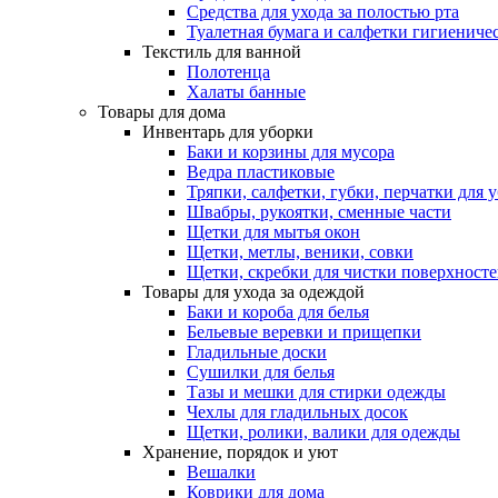
Средства для ухода за полостью рта
Туалетная бумага и салфетки гигиениче
Текстиль для ванной
Полотенца
Халаты банные
Товары для дома
Инвентарь для уборки
Баки и корзины для мусора
Ведра пластиковые
Тряпки, салфетки, губки, перчатки для 
Швабры, рукоятки, сменные части
Щетки для мытья окон
Щетки, метлы, веники, совки
Щетки, скребки для чистки поверхност
Товары для ухода за одеждой
Баки и короба для белья
Бельевые веревки и прищепки
Гладильные доски
Сушилки для белья
Тазы и мешки для стирки одежды
Чехлы для гладильных досок
Щетки, ролики, валики для одежды
Хранение, порядок и уют
Вешалки
Коврики для дома