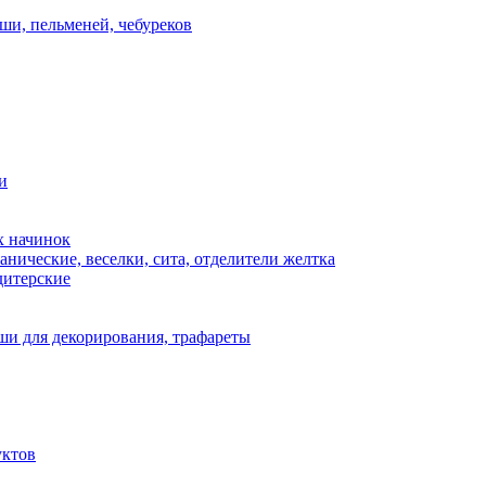
ши, пельменей, чебуреков
и
х начинок
нические, веселки, сита, отделители желтка
дитерские
и для декорирования, трафареты
уктов