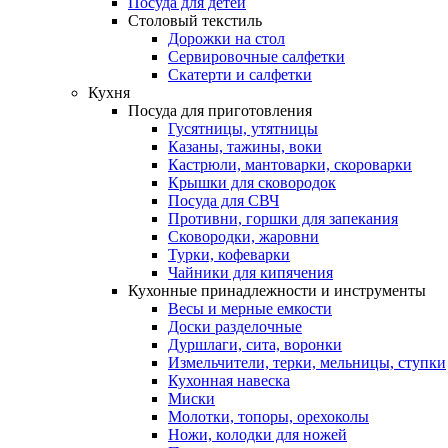
Посуда для детей
Столовый текстиль
Дорожки на стол
Сервировочные салфетки
Скатерти и салфетки
Кухня
Посуда для приготовления
Гусятницы, утятницы
Казаны, тажины, воки
Кастрюли, мантоварки, скороварки
Крышки для сковородок
Посуда для СВЧ
Противни, горшки для запекания
Сковородки, жаровни
Турки, кофеварки
Чайники для кипячения
Кухонные принадлежности и инструменты
Весы и мерные емкости
Доски разделочные
Дуршлаги, сита, воронки
Измельчители, терки, мельницы, ступки
Кухонная навеска
Миски
Молотки, топоры, орехоколы
Ножи, колодки для ножей