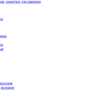
ов, решетки для раковин
ки
ьные
ер
ые
нителем
 волокон