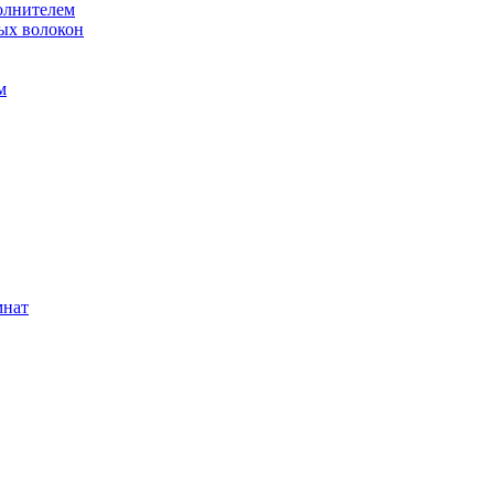
олнителем
ых волокон
м
мнат