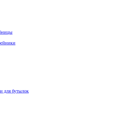
ебницы
фейники
ки для бутылок