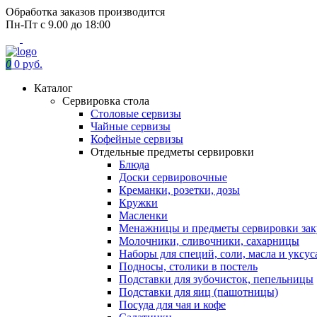
Обработка заказов производится
Пн-Пт с 9.00 до 18:00
0
0 руб.
Каталог
Сервировка стола
Столовые сервизы
Чайные сервизы
Кофейные сервизы
Отдельные предметы сервировки
Блюда
Доски сервировочные
Креманки, розетки, дозы
Кружки
Масленки
Менажницы и предметы сервировки зак
Молочники, сливочники, сахарницы
Наборы для специй, соли, масла и уксус
Подносы, столики в постель
Подставки для зубочисток, пепельницы
Подставки для яиц (пашотницы)
Посуда для чая и кофе