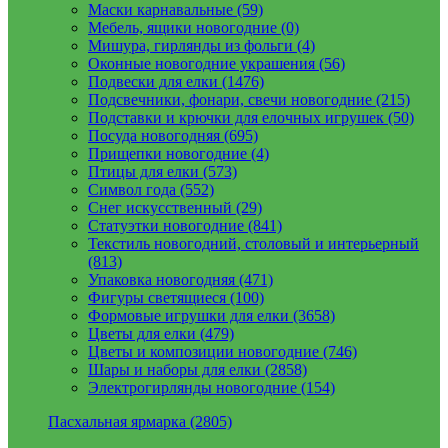
Маски карнавальные (59)
Мебель, ящики новогодние (0)
Мишура, гирлянды из фольги (4)
Оконные новогодние украшения (56)
Подвески для елки (1476)
Подсвечники, фонари, свечи новогодние (215)
Подставки и крючки для елочных игрушек (50)
Посуда новогодняя (695)
Прищепки новогодние (4)
Птицы для елки (573)
Символ года (552)
Снег искусственный (29)
Статуэтки новогодние (841)
Текстиль новогодний, столовый и интерьерный
(813)
Упаковка новогодняя (471)
Фигуры светящиеся (100)
Формовые игрушки для елки (3658)
Цветы для елки (479)
Цветы и композиции новогодние (746)
Шары и наборы для елки (2858)
Электрогирлянды новогодние (154)
Пасхальная ярмарка (2805)