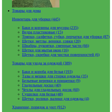
Товары для дома
Инвентарь для уборки (445)
Баки и корзины для мусора (235)
Ведра пластиковые (15)
Тряпки, салфетки, губки, перчатки для уборки (87)
Щетки, метлы, веники, совки (20)
Швабры, рукоятки, сменные части (66)
Щетки для мытья окон (16)
Щетки, скребки для чистки поверхностей (6)
Товары для ухода за одеждой (389)
Баки и короба для белья (193)
Тазы и мешки для стирки одежды (35)
Бельевые веревки и прищепки (9)
Гладильные доски (40)
Чехлы для гладильных досок (60)
Сушилки для белья (48)
Щетки, ролики, валики для одежды (4)
Хранение, порядок и уют (912)