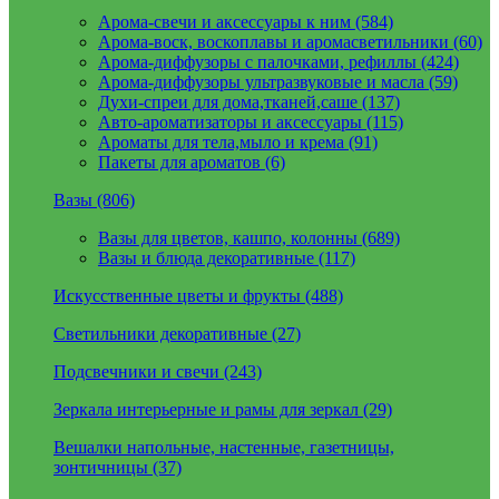
Арома-свечи и аксессуары к ним (584)
Арома-воск, воскоплавы и аромасветильники (60)
Арома-диффузоры с палочками, рефиллы (424)
Арома-диффузоры ультразвуковые и масла (59)
Духи-спреи для дома,тканей,саше (137)
Авто-ароматизаторы и аксессуары (115)
Ароматы для тела,мыло и крема (91)
Пакеты для ароматов (6)
Вазы (806)
Вазы для цветов, кашпо, колонны (689)
Вазы и блюда декоративные (117)
Искусственные цветы и фрукты (488)
Светильники декоративные (27)
Подсвечники и свечи (243)
Зеркала интерьерные и рамы для зеркал (29)
Вешалки напольные, настенные, газетницы,
зонтичницы (37)