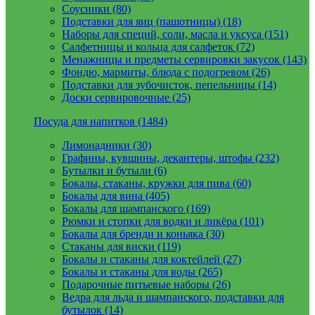
Соусники (80)
Подставки для яиц (пашотницы) (18)
Наборы для специй, соли, масла и уксуса (151)
Салфетницы и кольца для салфеток (72)
Менажницы и предметы сервировки закусок (143)
Фондю, мармиты, блюда с подогревом (26)
Подставки для зубочисток, пепельницы (14)
Доски сервировочные (25)
Посуда для напитков (1484)
Лимонадники (30)
Графины, кувшины, декантеры, штофы (232)
Бутылки и бутыли (6)
Бокалы, стаканы, кружки для пива (60)
Бокалы для вина (405)
Бокалы для шампанского (169)
Рюмки и стопки для водки и ликёра (101)
Бокалы для бренди и коньяка (30)
Стаканы для виски (119)
Бокалы и стаканы для коктейлей (27)
Бокалы и стаканы для воды (265)
Подарочные питьевые наборы (26)
Ведра для льда и шампанского, подставки для
бутылок (14)