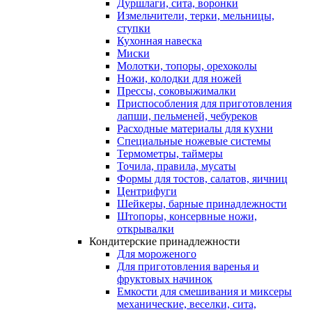
Дуршлаги, сита, воронки
Измельчители, терки, мельницы,
ступки
Кухонная навеска
Миски
Молотки, топоры, орехоколы
Ножи, колодки для ножей
Прессы, соковыжималки
Приспособления для приготовления
лапши, пельменей, чебуреков
Расходные материалы для кухни
Специальные ножевые системы
Термометры, таймеры
Точила, правила, мусаты
Формы для тостов, салатов, яичниц
Центрифуги
Шейкеры, барные принадлежности
Штопоры, консервные ножи,
открывалки
Кондитерские принадлежности
Для мороженого
Для приготовления варенья и
фруктовых начинок
Емкости для смешивания и миксеры
механические, веселки, сита,