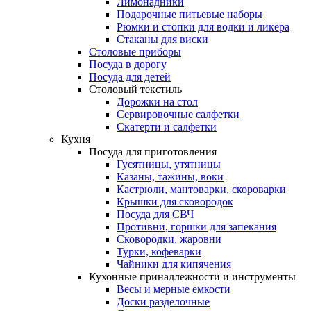
Лимонадники
Подарочные питьевые наборы
Рюмки и стопки для водки и ликёра
Стаканы для виски
Столовые приборы
Посуда в дорогу
Посуда для детей
Столовый текстиль
Дорожки на стол
Сервировочные салфетки
Скатерти и салфетки
Кухня
Посуда для приготовления
Гусятницы, утятницы
Казаны, тажины, воки
Кастрюли, мантоварки, скороварки
Крышки для сковородок
Посуда для СВЧ
Противни, горшки для запекания
Сковородки, жаровни
Турки, кофеварки
Чайники для кипячения
Кухонные принадлежности и инструменты
Весы и мерные емкости
Доски разделочные