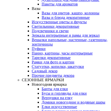
Пакеты для ароматов
Вазы
Вазы для цветов, кашпо, колонны
Вазы и блюда декоративные
Искусственные цветы и фрукты
Светильники декоративные
Подсвечники и свечи
Зеркала интерьерные и рамы для зеркал
Вешалки напольные, настенные, газетницы,
зонтичницы
Пуфики
Панно, картины, часы интерьерные
Тарелки декоративные
Рамки для фото и картин
Статуэтки, копилки, шкатулки
Садовый декор
Прочие предметы декора
СЕЗОННЫЕ ЯРМАРКИ
Новогодняя ярмарка
Банты для елки
Бусы и гирлянды для елки
Верхушки на елку
Домики новогодние и водяные шары
Елки искусственные