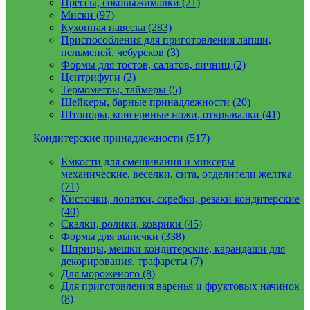
Прессы, соковыжималки (21)
Миски (97)
Кухонная навеска (283)
Приспособления для приготовления лапши,
пельменей, чебуреков (3)
Формы для тостов, салатов, яичниц (2)
Центрифуги (2)
Термометры, таймеры (5)
Шейкеры, барные принадлежности (20)
Штопоры, консервные ножи, открывалки (41)
Кондитерские принадлежности (517)
Емкости для смешивания и миксеры
механические, веселки, сита, отделители желтка
(71)
Кисточки, лопатки, скребки, резаки кондитерские
(40)
Скалки, ролики, коврики (45)
Формы для выпечки (338)
Шприцы, мешки кондитерские, карандаши для
декорирования, трафареты (7)
Для мороженого (8)
Для приготовления варенья и фруктовых начинок
(8)