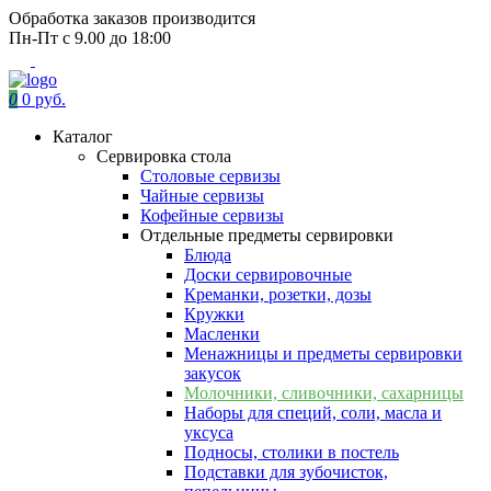
Обработка заказов производится
Пн-Пт с 9.00 до 18:00
0
0 руб.
Каталог
Сервировка стола
Столовые сервизы
Чайные сервизы
Кофейные сервизы
Отдельные предметы сервировки
Блюда
Доски сервировочные
Креманки, розетки, дозы
Кружки
Масленки
Менажницы и предметы сервировки
закусок
Молочники, сливочники, сахарницы
Наборы для специй, соли, масла и
уксуса
Подносы, столики в постель
Подставки для зубочисток,