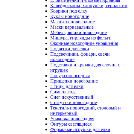
Еловые венки и еловые гирлянды
Калейдоскопы, хлопушки, серпантин
Коврики под елку
Куклы новогодние
Магниты новогодние
Маски карнавальные
Мебель, ящики новогодние
Мишура, гирлянды из фольги
Оконные новогодние украшения
Подвески для елки
Подсвечники, фонари, свечи
новогодние
Подставки и крючки для елочных
игрушек
Посуда новогодняя
Прищепки новогодние
Птицы для елки
Символ года
Снег искусственный
Статуэтки новогодние
Текстиль новогодний, столовый и
интерьерный
Упаковка новогодняя
Фигуры светящиеся
Формовые игрушки для елки