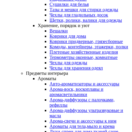
Сушилки для белья
Тазы и мешки для стирки одежды
Чехлы для гладильных досок
Щетки, ролики, валики для одежды
Хранение, порядок и уют
Вешалки
Коврики для дома
Коврики придверные, грязесборные
Комоды, контейнеры, этажерки, полки
Плетеные хозяйственные изделия
Термометры оконные, комнатные
Чехлы для одежды
Чехлы для хранения одеял
Предметы интерьера
Ароматы
Авто-ароматизаторы и аксессуары
Арома-воск, воскоплавы и
аромасветильники
Арома-диффузоры с палочками,
рефиллы
Арома-диффузоры ультразвуковые и
масла
Арома-свечи и аксессуары к ним
Ароматы для тела,мыло и крема
Духи-спреи для дома,тканей,саше