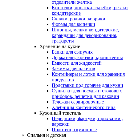
отделители желтка
Кисточки, лопатки, скребки, резаки
кондитерские
Скалки, ролики, коврики
Формы для выпечки
Шприцы, мешки кондитерские,
карандаши для декорирования,
трафареты
Хранение на кухне
Банки для сыпучих
Держатели, крючки, кронштейны
Емкости для жидкостей
Зажимы для пакетов
Контейнеры и лотки для хранения
продуктов
Подставки под горячее для кухни
Сушилки для посуды и столовых
приборов, решетки для раковин
Тележки сервировочные
Хлебницы контейнерого типа
Кухонный текстиль
Передники, фартуки, прихватки ,
варежки
Полотенца кухонные
Спальня и детская