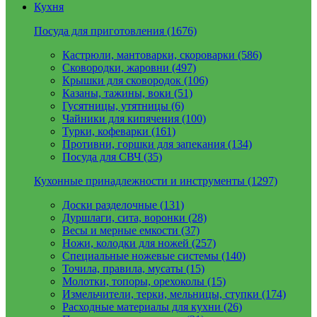
Кухня
Посуда для приготовления (1676)
Кастрюли, мантоварки, скороварки (586)
Сковородки, жаровни (497)
Крышки для сковородок (106)
Казаны, тажины, воки (51)
Гусятницы, утятницы (6)
Чайники для кипячения (100)
Турки, кофеварки (161)
Противни, горшки для запекания (134)
Посуда для СВЧ (35)
Кухонные принадлежности и инструменты (1297)
Доски разделочные (131)
Дуршлаги, сита, воронки (28)
Весы и мерные емкости (37)
Ножи, колодки для ножей (257)
Специальные ножевые системы (140)
Точила, правила, мусаты (15)
Молотки, топоры, орехоколы (15)
Измельчители, терки, мельницы, ступки (174)
Расходные материалы для кухни (26)