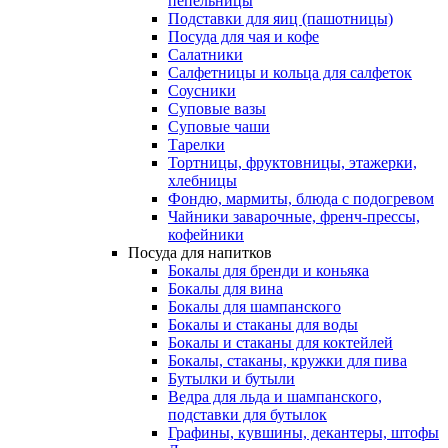
пепельницы
Подставки для яиц (пашотницы)
Посуда для чая и кофе
Салатники
Салфетницы и кольца для салфеток
Соусники
Суповые вазы
Суповые чаши
Тарелки
Тортницы, фруктовницы, этажерки,
хлебницы
Фондю, мармиты, блюда с подогревом
Чайники заварочные, френч-прессы,
кофейники
Посуда для напитков
Бокалы для бренди и коньяка
Бокалы для вина
Бокалы для шампанского
Бокалы и стаканы для воды
Бокалы и стаканы для коктейлей
Бокалы, стаканы, кружки для пива
Бутылки и бутыли
Ведра для льда и шампанского,
подставки для бутылок
Графины, кувшины, декантеры, штофы