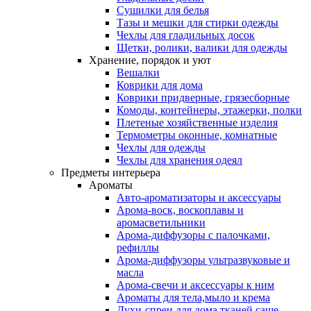
Сушилки для белья
Тазы и мешки для стирки одежды
Чехлы для гладильных досок
Щетки, ролики, валики для одежды
Хранение, порядок и уют
Вешалки
Коврики для дома
Коврики придверные, грязесборные
Комоды, контейнеры, этажерки, полки
Плетеные хозяйственные изделия
Термометры оконные, комнатные
Чехлы для одежды
Чехлы для хранения одеял
Предметы интерьера
Ароматы
Авто-ароматизаторы и аксессуары
Арома-воск, воскоплавы и
аромасветильники
Арома-диффузоры с палочками,
рефиллы
Арома-диффузоры ультразвуковые и
масла
Арома-свечи и аксессуары к ним
Ароматы для тела,мыло и крема
Духи-спреи для дома,тканей,саше