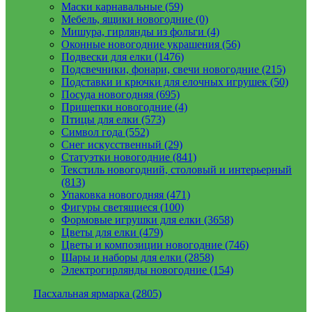
Маски карнавальные (59)
Мебель, ящики новогодние (0)
Мишура, гирлянды из фольги (4)
Оконные новогодние украшения (56)
Подвески для елки (1476)
Подсвечники, фонари, свечи новогодние (215)
Подставки и крючки для елочных игрушек (50)
Посуда новогодняя (695)
Прищепки новогодние (4)
Птицы для елки (573)
Символ года (552)
Снег искусственный (29)
Статуэтки новогодние (841)
Текстиль новогодний, столовый и интерьерный
(813)
Упаковка новогодняя (471)
Фигуры светящиеся (100)
Формовые игрушки для елки (3658)
Цветы для елки (479)
Цветы и композиции новогодние (746)
Шары и наборы для елки (2858)
Электрогирлянды новогодние (154)
Пасхальная ярмарка (2805)