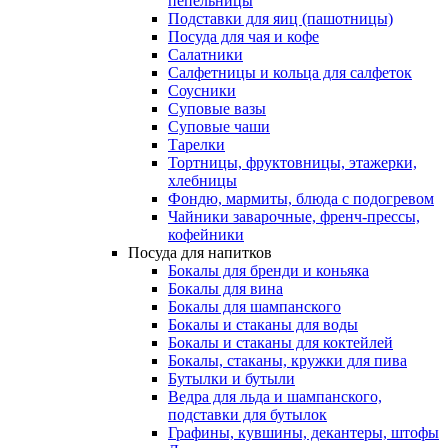
пепельницы
Подставки для яиц (пашотницы)
Посуда для чая и кофе
Салатники
Салфетницы и кольца для салфеток
Соусники
Суповые вазы
Суповые чаши
Тарелки
Тортницы, фруктовницы, этажерки,
хлебницы
Фондю, мармиты, блюда с подогревом
Чайники заварочные, френч-прессы,
кофейники
Посуда для напитков
Бокалы для бренди и коньяка
Бокалы для вина
Бокалы для шампанского
Бокалы и стаканы для воды
Бокалы и стаканы для коктейлей
Бокалы, стаканы, кружки для пива
Бутылки и бутыли
Ведра для льда и шампанского,
подставки для бутылок
Графины, кувшины, декантеры, штофы