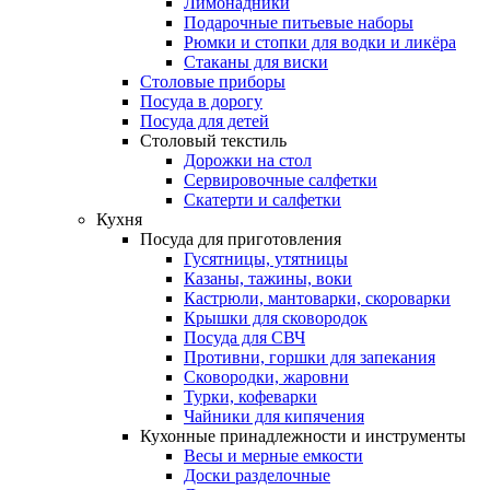
Лимонадники
Подарочные питьевые наборы
Рюмки и стопки для водки и ликёра
Стаканы для виски
Столовые приборы
Посуда в дорогу
Посуда для детей
Столовый текстиль
Дорожки на стол
Сервировочные салфетки
Скатерти и салфетки
Кухня
Посуда для приготовления
Гусятницы, утятницы
Казаны, тажины, воки
Кастрюли, мантоварки, скороварки
Крышки для сковородок
Посуда для СВЧ
Противни, горшки для запекания
Сковородки, жаровни
Турки, кофеварки
Чайники для кипячения
Кухонные принадлежности и инструменты
Весы и мерные емкости
Доски разделочные