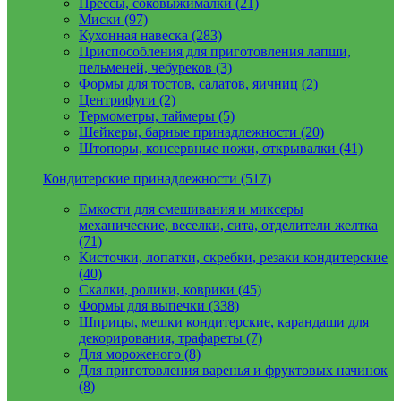
Прессы, соковыжималки (21)
Миски (97)
Кухонная навеска (283)
Приспособления для приготовления лапши,
пельменей, чебуреков (3)
Формы для тостов, салатов, яичниц (2)
Центрифуги (2)
Термометры, таймеры (5)
Шейкеры, барные принадлежности (20)
Штопоры, консервные ножи, открывалки (41)
Кондитерские принадлежности (517)
Емкости для смешивания и миксеры
механические, веселки, сита, отделители желтка
(71)
Кисточки, лопатки, скребки, резаки кондитерские
(40)
Скалки, ролики, коврики (45)
Формы для выпечки (338)
Шприцы, мешки кондитерские, карандаши для
декорирования, трафареты (7)
Для мороженого (8)
Для приготовления варенья и фруктовых начинок
(8)