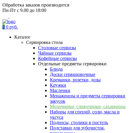
Обработка заказов производится
Пн-Пт с 9.00 до 18:00
0
0 руб.
Каталог
Сервировка стола
Столовые сервизы
Чайные сервизы
Кофейные сервизы
Отдельные предметы сервировки
Блюда
Доски сервировочные
Креманки, розетки, дозы
Кружки
Масленки
Менажницы и предметы сервировки
закусок
Молочники, сливочники, сахарницы
Наборы для специй, соли, масла и
уксуса
Подносы, столики в постель
Подставки для зубочисток,