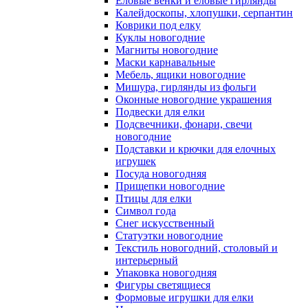
Еловые венки и еловые гирлянды
Калейдоскопы, хлопушки, серпантин
Коврики под елку
Куклы новогодние
Магниты новогодние
Маски карнавальные
Мебель, ящики новогодние
Мишура, гирлянды из фольги
Оконные новогодние украшения
Подвески для елки
Подсвечники, фонари, свечи
новогодние
Подставки и крючки для елочных
игрушек
Посуда новогодняя
Прищепки новогодние
Птицы для елки
Символ года
Снег искусственный
Статуэтки новогодние
Текстиль новогодний, столовый и
интерьерный
Упаковка новогодняя
Фигуры светящиеся
Формовые игрушки для елки