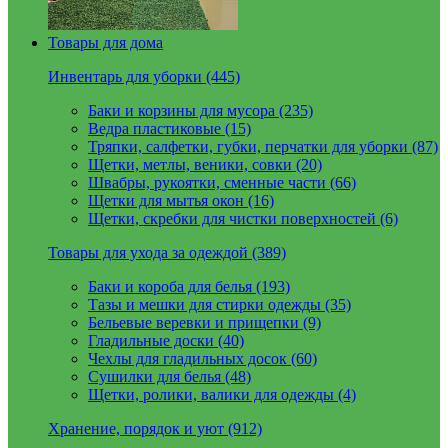
Товары для дома
Инвентарь для уборки (445)
Баки и корзины для мусора (235)
Ведра пластиковые (15)
Тряпки, салфетки, губки, перчатки для уборки (87)
Щетки, метлы, веники, совки (20)
Швабры, рукоятки, сменные части (66)
Щетки для мытья окон (16)
Щетки, скребки для чистки поверхностей (6)
Товары для ухода за одеждой (389)
Баки и короба для белья (193)
Тазы и мешки для стирки одежды (35)
Бельевые веревки и прищепки (9)
Гладильные доски (40)
Чехлы для гладильных досок (60)
Сушилки для белья (48)
Щетки, ролики, валики для одежды (4)
Хранение, порядок и уют (912)