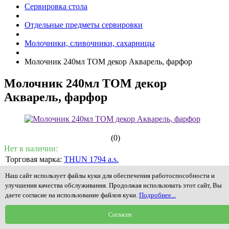
Сервировка стола
Отдельные предметы сервировки
Молочники, сливочники, сахарницы
Молочник 240мл ТОМ декор Акварель, фарфор
Молочник 240мл ТОМ декор
Акварель, фарфор
(0)
Нет в наличии:
Торговая марка:
THUN 1794 a.s.
Серия:
TOM декор АКВАРЕЛЬ
Наш сайт использует файлы куки для обеспечения работоспособности и
Коллекция:
ЛИМОННАЯ коллекция
улучшения качества обслуживания. Продолжая использовать этот сайт, Вы
Артикул:
P1180474JQZ3022000
даете согласие на использование файлов куки.
Подробнее...
Материал:
фарфор
Согласен
Объем/вес:
240мл