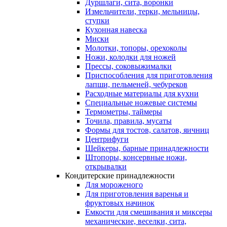
Дуршлаги, сита, воронки
Измельчители, терки, мельницы,
ступки
Кухонная навеска
Миски
Молотки, топоры, орехоколы
Ножи, колодки для ножей
Прессы, соковыжималки
Приспособления для приготовления
лапши, пельменей, чебуреков
Расходные материалы для кухни
Специальные ножевые системы
Термометры, таймеры
Точила, правила, мусаты
Формы для тостов, салатов, яичниц
Центрифуги
Шейкеры, барные принадлежности
Штопоры, консервные ножи,
открывалки
Кондитерские принадлежности
Для мороженого
Для приготовления варенья и
фруктовых начинок
Емкости для смешивания и миксеры
механические, веселки, сита,