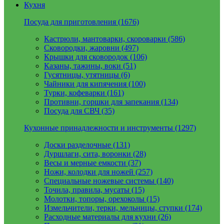
Кухня
Посуда для приготовления (1676)
Кастрюли, мантоварки, скороварки (586)
Сковородки, жаровни (497)
Крышки для сковородок (106)
Казаны, тажины, воки (51)
Гусятницы, утятницы (6)
Чайники для кипячения (100)
Турки, кофеварки (161)
Противни, горшки для запекания (134)
Посуда для СВЧ (35)
Кухонные принадлежности и инструменты (1297)
Доски разделочные (131)
Дуршлаги, сита, воронки (28)
Весы и мерные емкости (37)
Ножи, колодки для ножей (257)
Специальные ножевые системы (140)
Точила, правила, мусаты (15)
Молотки, топоры, орехоколы (15)
Измельчители, терки, мельницы, ступки (174)
Расходные материалы для кухни (26)