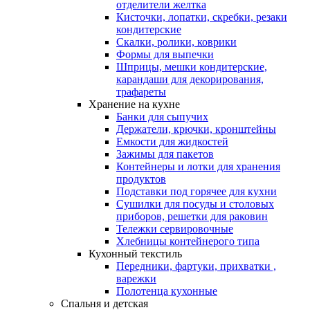
отделители желтка
Кисточки, лопатки, скребки, резаки
кондитерские
Скалки, ролики, коврики
Формы для выпечки
Шприцы, мешки кондитерские,
карандаши для декорирования,
трафареты
Хранение на кухне
Банки для сыпучих
Держатели, крючки, кронштейны
Емкости для жидкостей
Зажимы для пакетов
Контейнеры и лотки для хранения
продуктов
Подставки под горячее для кухни
Сушилки для посуды и столовых
приборов, решетки для раковин
Тележки сервировочные
Хлебницы контейнерого типа
Кухонный текстиль
Передники, фартуки, прихватки ,
варежки
Полотенца кухонные
Спальня и детская