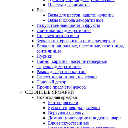
Пакеты для ароматов
Вазы
Вазы для цветов, кашпо, колонны
Вазы и блюда декоративные
Искусственные цветы и фрукты
Светильники декоративные
Подсвечники и свечи
Зеркала интерьерные и рамы для зеркал
Вешалки напольные, настенные, газетницы,
зонтичницы
Пуфики
Панно, картины, часы интерьерные
Тарелки декоративные
Рамки для фото и картин
Статуэтки, копилки, шкатулки
Садовый декор
Прочие предметы декора
СЕЗОННЫЕ ЯРМАРКИ
Новогодняя ярмарка
Банты для елки
Бусы и гирлянды для елки
Верхушки на елку
Домики новогодние и водяные шары
Елки искусственные