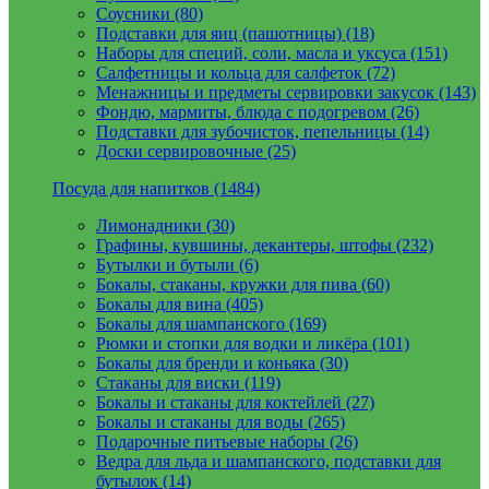
Соусники (80)
Подставки для яиц (пашотницы) (18)
Наборы для специй, соли, масла и уксуса (151)
Салфетницы и кольца для салфеток (72)
Менажницы и предметы сервировки закусок (143)
Фондю, мармиты, блюда с подогревом (26)
Подставки для зубочисток, пепельницы (14)
Доски сервировочные (25)
Посуда для напитков (1484)
Лимонадники (30)
Графины, кувшины, декантеры, штофы (232)
Бутылки и бутыли (6)
Бокалы, стаканы, кружки для пива (60)
Бокалы для вина (405)
Бокалы для шампанского (169)
Рюмки и стопки для водки и ликёра (101)
Бокалы для бренди и коньяка (30)
Стаканы для виски (119)
Бокалы и стаканы для коктейлей (27)
Бокалы и стаканы для воды (265)
Подарочные питьевые наборы (26)
Ведра для льда и шампанского, подставки для
бутылок (14)