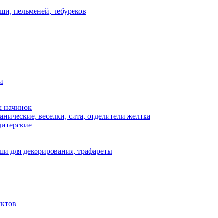
ши, пельменей, чебуреков
и
х начинок
нические, веселки, сита, отделители желтка
дитерские
и для декорирования, трафареты
уктов