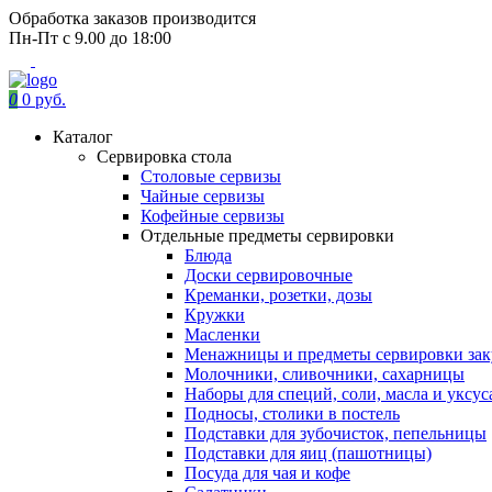
Обработка заказов производится
Пн-Пт с 9.00 до 18:00
0
0 руб.
Каталог
Сервировка стола
Столовые сервизы
Чайные сервизы
Кофейные сервизы
Отдельные предметы сервировки
Блюда
Доски сервировочные
Креманки, розетки, дозы
Кружки
Масленки
Менажницы и предметы сервировки зак
Молочники, сливочники, сахарницы
Наборы для специй, соли, масла и уксус
Подносы, столики в постель
Подставки для зубочисток, пепельницы
Подставки для яиц (пашотницы)
Посуда для чая и кофе