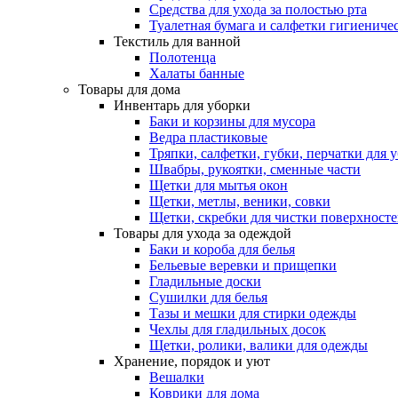
Средства для ухода за полостью рта
Туалетная бумага и салфетки гигиениче
Текстиль для ванной
Полотенца
Халаты банные
Товары для дома
Инвентарь для уборки
Баки и корзины для мусора
Ведра пластиковые
Тряпки, салфетки, губки, перчатки для 
Швабры, рукоятки, сменные части
Щетки для мытья окон
Щетки, метлы, веники, совки
Щетки, скребки для чистки поверхност
Товары для ухода за одеждой
Баки и короба для белья
Бельевые веревки и прищепки
Гладильные доски
Сушилки для белья
Тазы и мешки для стирки одежды
Чехлы для гладильных досок
Щетки, ролики, валики для одежды
Хранение, порядок и уют
Вешалки
Коврики для дома