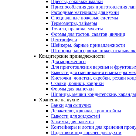
Прессы, соковыжималки
Приспособления для приготовления лап
Расходные материалы для кухни
Специальные ножевые системы
Термометры, таймеры
Точила, правила, мусаты
Формы для тостов, салатов, яичниц
Центрифуги
Шейкеры, барные принадлежности
Штопоры, консервные ножи, открывалк
Кондитерские принадлежности
Для мороженого
Для приготовления варенья и фруктовы
Емкости для смешивания и миксеры меха
Кисточки, лопатки, скребки, резаки кон
Скалки, ролики, коврики
Формы для выпечки
Шприцы, мешки кондитерские, карандаш
Хранение на кухне
Банки для сыпучих
Держатели, крючки, кронштейны
Емкости для жидкостей
Зажимы для пакетов
Контейнеры и лотки для хранения прод
Подставки под горячее для кухни