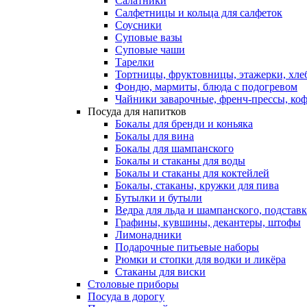
Салатники
Салфетницы и кольца для салфеток
Соусники
Суповые вазы
Суповые чаши
Тарелки
Тортницы, фруктовницы, этажерки, хл
Фондю, мармиты, блюда с подогревом
Чайники заварочные, френч-прессы, ко
Посуда для напитков
Бокалы для бренди и коньяка
Бокалы для вина
Бокалы для шампанского
Бокалы и стаканы для воды
Бокалы и стаканы для коктейлей
Бокалы, стаканы, кружки для пива
Бутылки и бутыли
Ведра для льда и шампанского, подстав
Графины, кувшины, декантеры, штофы
Лимонадники
Подарочные питьевые наборы
Рюмки и стопки для водки и ликёра
Стаканы для виски
Столовые приборы
Посуда в дорогу