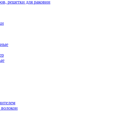
ов, решетки для раковин
ки
ьные
ер
ые
нителем
 волокон