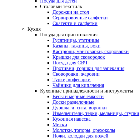
Посуда для детей
Столовый текстиль
Дорожки на стол
Сервировочные салфетки
Скатерти и салфетки
Кухня
Посуда для приготовления
Гусятницы, утятницы
Казаны, тажины, воки
Кастрюли, мантоварки, скороварки
Крышки для сковородок
Посуда для СВЧ
Противни, горшки для запекания
Сковородки, жаровни
Турки, кофеварки
Чайники для кипячения
Кухонные принадлежности и инструменты
Весы и мерные емкости
Доски разделочные
Дуршлаги, сита, воронки
Измельчители, терки, мельницы, ступки
Кухонная навеска
Миски
Молотки, топоры, орехоколы
Ножи, колодки для ножей