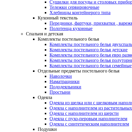
Сушилки для посуды и столовых прибор
Тележки сервировочные
Хлебницы контейнерого типа
Кухонный текстиль
Передники, фартуки, прихватки , вареж
Полотенца кухонные
Спальня и детская
Комплекты постельного белья
Комплекты постельного белья двухспал
Комплекты постельного белья детские
Комплекты постельного белья евро разм
Комплекты постельного белья полуторн
Комплекты постельного белья семейные
Отдельные предметы постельного белья
Наволочки
Наматрацники
Пододеяльники
Простыни
Одеяла
Одеяла из шелка или с шелковым напол
Одеяла с наполнителем из растительных
Одеяла с наполнителем из шерсти
Одеяла с пухо-перовым наполнителем
Одеяла с синтетическим наполнителем
Подушки