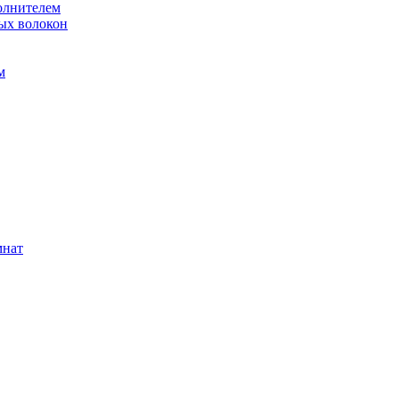
олнителем
ых волокон
м
мнат