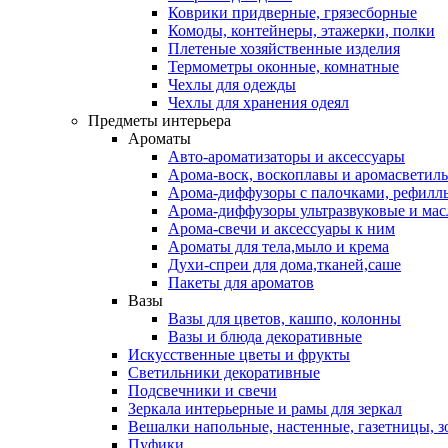
Коврики придверные, грязесборные
Комоды, контейнеры, этажерки, полки
Плетеные хозяйственные изделия
Термометры оконные, комнатные
Чехлы для одежды
Чехлы для хранения одеял
Предметы интерьера
Ароматы
Авто-ароматизаторы и аксессуары
Арома-воск, воскоплавы и аромасветил
Арома-диффузоры с палочками, рефилл
Арома-диффузоры ультразвуковые и мас
Арома-свечи и аксессуары к ним
Ароматы для тела,мыло и крема
Духи-спреи для дома,тканей,саше
Пакеты для ароматов
Вазы
Вазы для цветов, кашпо, колонны
Вазы и блюда декоративные
Искусственные цветы и фрукты
Светильники декоративные
Подсвечники и свечи
Зеркала интерьерные и рамы для зеркал
Вешалки напольные, настенные, газетницы, 
Пуфики