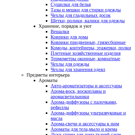
Сушилки для белья
Тазы и мешки для стирки одежды
Чехлы для гладильных досок
Щетки, ролики, валики для одежды
Хранение, порядок и уют
Вешалки
Коврики для дома
Коврики придверные, грязесборные
Комоды, контейнеры, этажерки, полки
Плетеные хозяйственные изделия
Термометры оконные, комнатные
Чехлы для одежды
Чехлы для хранения одеял
Предметы интерьера
Ароматы
Авто-ароматизаторы и аксессуары
Арома-воск, воскоплавы и
аромасветильники
Арома-диффузоры с палочками,
рефиллы
Арома-диффузоры ультразвуковые и
масла
Арома-свечи и аксессуары к ним
Ароматы для тела,мыло и крема
Духи-спреи для дома,тканей,саше