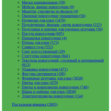
Маски карнавальные (59)
Мебель, ящики новогодние (0)
Мишура, гирлянды из фольги (4)
Оконные новогодние украшения (56)
Подвески для елки (1476)
Подсвечники, фонари, свечи новогодние (215)
Подставки и крючки для елочных игрушек (50)
Посуда новогодняя (695)
Прищепки новогодние (4)
Птицы для елки (573)
Символ года (552)
Снег искусственный (29)
Статуэтки новогодние (841)
Текстиль новогодний, столовый и интерьерный
(813)
Упаковка новогодняя (471)
Фигуры светящиеся (100)
Формовые игрушки для елки (3658)
Цветы для елки (479)
Цветы и композиции новогодние (746)
Шары и наборы для елки (2858)
Электрогирлянды новогодние (154)
Пасхальная ярмарка (2805)