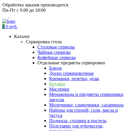
Обработка заказов производится
Пн-Пт с 9.00 до 18:00
0
0 руб.
Каталог
Сервировка стола
Столовые сервизы
Чайные сервизы
Кофейные сервизы
Отдельные предметы сервировки
Блюда
Доски сервировочные
Креманки, розетки, дозы
Кружки
Масленки
Менажницы и предметы сервировки
закусок
Молочники, сливочники, сахарницы
Наборы для специй, соли, масла и
уксуса
Подносы, столики в постель
Подставки для зубочисток,