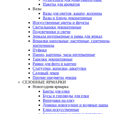
Пакеты для ароматов
Вазы
Вазы для цветов, кашпо, колонны
Вазы и блюда декоративные
Искусственные цветы и фрукты
Светильники декоративные
Подсвечники и свечи
Зеркала интерьерные и рамы для зеркал
Вешалки напольные, настенные, газетницы,
зонтичницы
Пуфики
Панно, картины, часы интерьерные
Тарелки декоративные
Рамки для фото и картин
Статуэтки, копилки, шкатулки
Садовый декор
Прочие предметы декора
СЕЗОННЫЕ ЯРМАРКИ
Новогодняя ярмарка
Банты для елки
Бусы и гирлянды для елки
Верхушки на елку
Домики новогодние и водяные шары
Елки искусственные