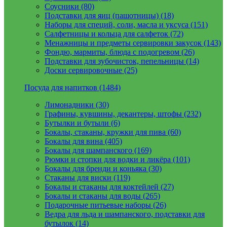
Соусники (80)
Подставки для яиц (пашотницы) (18)
Наборы для специй, соли, масла и уксуса (151)
Салфетницы и кольца для салфеток (72)
Менажницы и предметы сервировки закусок (143)
Фондю, мармиты, блюда с подогревом (26)
Подставки для зубочисток, пепельницы (14)
Доски сервировочные (25)
Посуда для напитков (1484)
Лимонадники (30)
Графины, кувшины, декантеры, штофы (232)
Бутылки и бутыли (6)
Бокалы, стаканы, кружки для пива (60)
Бокалы для вина (405)
Бокалы для шампанского (169)
Рюмки и стопки для водки и ликёра (101)
Бокалы для бренди и коньяка (30)
Стаканы для виски (119)
Бокалы и стаканы для коктейлей (27)
Бокалы и стаканы для воды (265)
Подарочные питьевые наборы (26)
Ведра для льда и шампанского, подставки для
бутылок (14)