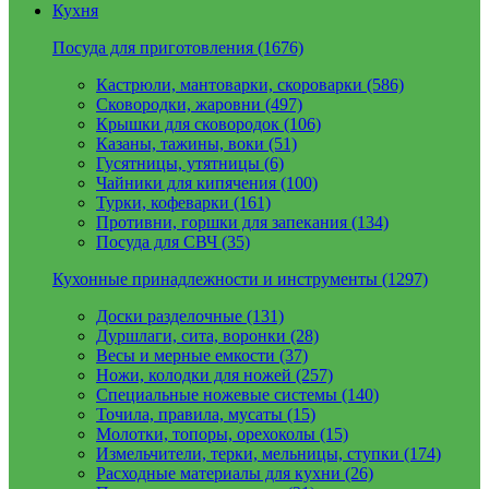
Кухня
Посуда для приготовления (1676)
Кастрюли, мантоварки, скороварки (586)
Сковородки, жаровни (497)
Крышки для сковородок (106)
Казаны, тажины, воки (51)
Гусятницы, утятницы (6)
Чайники для кипячения (100)
Турки, кофеварки (161)
Противни, горшки для запекания (134)
Посуда для СВЧ (35)
Кухонные принадлежности и инструменты (1297)
Доски разделочные (131)
Дуршлаги, сита, воронки (28)
Весы и мерные емкости (37)
Ножи, колодки для ножей (257)
Специальные ножевые системы (140)
Точила, правила, мусаты (15)
Молотки, топоры, орехоколы (15)
Измельчители, терки, мельницы, ступки (174)
Расходные материалы для кухни (26)