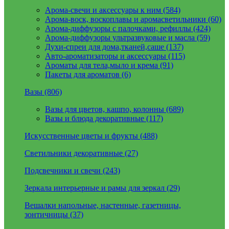
Арома-свечи и аксессуары к ним (584)
Арома-воск, воскоплавы и аромасветильники (60)
Арома-диффузоры с палочками, рефиллы (424)
Арома-диффузоры ультразвуковые и масла (59)
Духи-спреи для дома,тканей,саше (137)
Авто-ароматизаторы и аксессуары (115)
Ароматы для тела,мыло и крема (91)
Пакеты для ароматов (6)
Вазы (806)
Вазы для цветов, кашпо, колонны (689)
Вазы и блюда декоративные (117)
Искусственные цветы и фрукты (488)
Светильники декоративные (27)
Подсвечники и свечи (243)
Зеркала интерьерные и рамы для зеркал (29)
Вешалки напольные, настенные, газетницы,
зонтичницы (37)