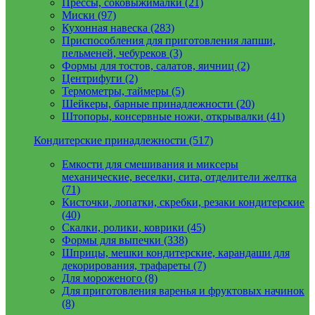
Прессы, соковыжималки (21)
Миски (97)
Кухонная навеска (283)
Приспособления для приготовления лапши,
пельменей, чебуреков (3)
Формы для тостов, салатов, яичниц (2)
Центрифуги (2)
Термометры, таймеры (5)
Шейкеры, барные принадлежности (20)
Штопоры, консервные ножи, открывалки (41)
Кондитерские принадлежности (517)
Емкости для смешивания и миксеры
механические, веселки, сита, отделители желтка
(71)
Кисточки, лопатки, скребки, резаки кондитерские
(40)
Скалки, ролики, коврики (45)
Формы для выпечки (338)
Шприцы, мешки кондитерские, карандаши для
декорирования, трафареты (7)
Для мороженого (8)
Для приготовления варенья и фруктовых начинок
(8)