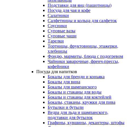
пепельницы
Подставки для яиц (пашотницы)
Посуда для чая и кофе
Салатники
Салфетницы и кольца для салфеток
Соусники
Суповые вазы
Суповые чаши
Тарелки
Тортницы, фруктовницы, этажерки,
хлебницы
Фондю, мармиты, блюда с подогревом
Чайники заварочные, френч-прессы,
кофейники
Посуда для напитков
Бокалы для бренди и коньяка
Бокалы для вина
Бокалы для шампанского
Бокалы и стаканы для воды
Бокалы и стаканы для коктейлей
Бокалы, стаканы, кружки для пива
Бутылки и бутыли
Ведра для льда и шампанского,
подставки для бутылок
Графины, кувшины, декантеры, штофы