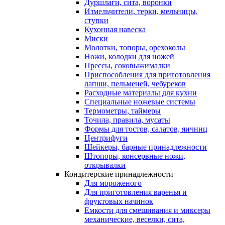
Дуршлаги, сита, воронки
Измельчители, терки, мельницы,
ступки
Кухонная навеска
Миски
Молотки, топоры, орехоколы
Ножи, колодки для ножей
Прессы, соковыжималки
Приспособления для приготовления
лапши, пельменей, чебуреков
Расходные материалы для кухни
Специальные ножевые системы
Термометры, таймеры
Точила, правила, мусаты
Формы для тостов, салатов, яичниц
Центрифуги
Шейкеры, барные принадлежности
Штопоры, консервные ножи,
открывалки
Кондитерские принадлежности
Для мороженого
Для приготовления варенья и
фруктовых начинок
Емкости для смешивания и миксеры
механические, веселки, сита,