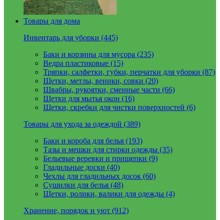
Товары для дома
Инвентарь для уборки (445)
Баки и корзины для мусора (235)
Ведра пластиковые (15)
Тряпки, салфетки, губки, перчатки для уборки (87)
Щетки, метлы, веники, совки (20)
Швабры, рукоятки, сменные части (66)
Щетки для мытья окон (16)
Щетки, скребки для чистки поверхностей (6)
Товары для ухода за одеждой (389)
Баки и короба для белья (193)
Тазы и мешки для стирки одежды (35)
Бельевые веревки и прищепки (9)
Гладильные доски (40)
Чехлы для гладильных досок (60)
Сушилки для белья (48)
Щетки, ролики, валики для одежды (4)
Хранение, порядок и уют (912)