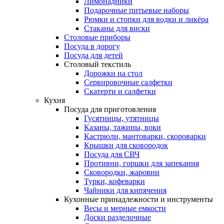
Лимонадники
Подарочные питьевые наборы
Рюмки и стопки для водки и ликёра
Стаканы для виски
Столовые приборы
Посуда в дорогу
Посуда для детей
Столовый текстиль
Дорожки на стол
Сервировочные салфетки
Скатерти и салфетки
Кухня
Посуда для приготовления
Гусятницы, утятницы
Казаны, тажины, воки
Кастрюли, мантоварки, скороварки
Крышки для сковородок
Посуда для СВЧ
Противни, горшки для запекания
Сковородки, жаровни
Турки, кофеварки
Чайники для кипячения
Кухонные принадлежности и инструменты
Весы и мерные емкости
Доски разделочные