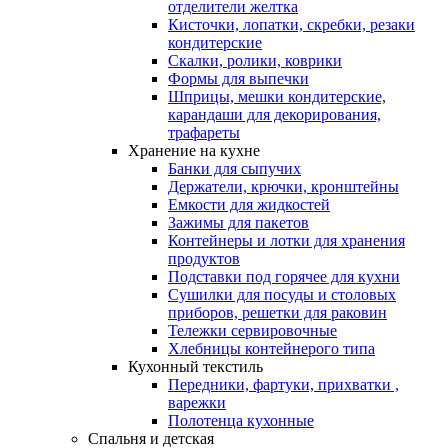
отделители желтка
Кисточки, лопатки, скребки, резаки
кондитерские
Скалки, ролики, коврики
Формы для выпечки
Шприцы, мешки кондитерские,
карандаши для декорирования,
трафареты
Хранение на кухне
Банки для сыпучих
Держатели, крючки, кронштейны
Емкости для жидкостей
Зажимы для пакетов
Контейнеры и лотки для хранения
продуктов
Подставки под горячее для кухни
Сушилки для посуды и столовых
приборов, решетки для раковин
Тележки сервировочные
Хлебницы контейнерого типа
Кухонный текстиль
Передники, фартуки, прихватки ,
варежки
Полотенца кухонные
Спальня и детская