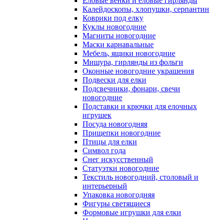
Еловые венки и еловые гирлянды
Калейдоскопы, хлопушки, серпантин
Коврики под елку
Куклы новогодние
Магниты новогодние
Маски карнавальные
Мебель, ящики новогодние
Мишура, гирлянды из фольги
Оконные новогодние украшения
Подвески для елки
Подсвечники, фонари, свечи
новогодние
Подставки и крючки для елочных
игрушек
Посуда новогодняя
Прищепки новогодние
Птицы для елки
Символ года
Снег искусственный
Статуэтки новогодние
Текстиль новогодний, столовый и
интерьерный
Упаковка новогодняя
Фигуры светящиеся
Формовые игрушки для елки