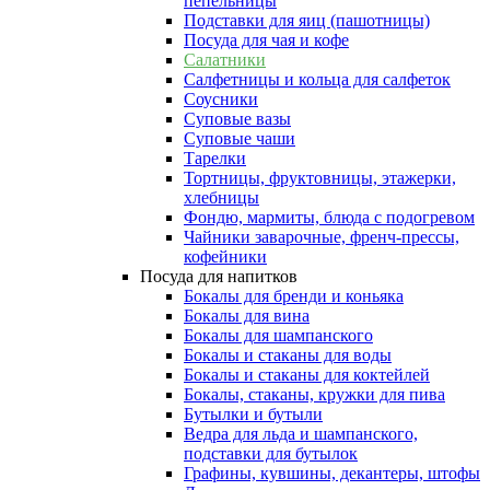
пепельницы
Подставки для яиц (пашотницы)
Посуда для чая и кофе
Салатники
Салфетницы и кольца для салфеток
Соусники
Суповые вазы
Суповые чаши
Тарелки
Тортницы, фруктовницы, этажерки,
хлебницы
Фондю, мармиты, блюда с подогревом
Чайники заварочные, френч-прессы,
кофейники
Посуда для напитков
Бокалы для бренди и коньяка
Бокалы для вина
Бокалы для шампанского
Бокалы и стаканы для воды
Бокалы и стаканы для коктейлей
Бокалы, стаканы, кружки для пива
Бутылки и бутыли
Ведра для льда и шампанского,
подставки для бутылок
Графины, кувшины, декантеры, штофы