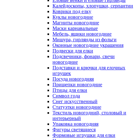
Еловые венки и еловые гирлянды
Калейдоскопы, хлопушки, серпантин
Коврики под елку
Куклы новогодние
Магниты новогодние
Маски карнавальные
Мебель, ящики новогодние
Мишура, гирлянды из фольги
Оконные новогодние украшения
Подвески для елки
Подсвечники, фонари, свечи
новогодние
Подставки и крючки для елочных
игрушек
Посуда новогодняя
Прищепки новогодние
Птицы для елки
Символ года
Снег искусственный
Статуэтки новогодние
Текстиль новогодний, столовый и
интерьерный
Упаковка новогодняя
Фигуры светящиеся
Формовые игрушки для елки