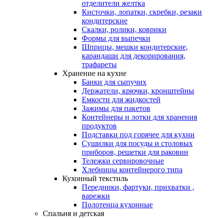
отделители желтка
Кисточки, лопатки, скребки, резаки
кондитерские
Скалки, ролики, коврики
Формы для выпечки
Шприцы, мешки кондитерские,
карандаши для декорирования,
трафареты
Хранение на кухне
Банки для сыпучих
Держатели, крючки, кронштейны
Емкости для жидкостей
Зажимы для пакетов
Контейнеры и лотки для хранения
продуктов
Подставки под горячее для кухни
Сушилки для посуды и столовых
приборов, решетки для раковин
Тележки сервировочные
Хлебницы контейнерого типа
Кухонный текстиль
Передники, фартуки, прихватки ,
варежки
Полотенца кухонные
Спальня и детская