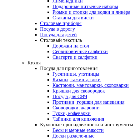
Лимонадники
Подарочные питьевые наборы
Рюмки и стопки для водки и ликёра
Стаканы для виски
Столовые приборы
Посуда в дорогу
Посуда для детей
Столовый текстиль
Дорожки на стол
Сервировочные салфетки
Скатерти и салфетки
Кухня
Посуда для приготовления
Гусятницы, утятницы
Казаны, тажины, воки
Кастрюли, мантоварки, скороварки
Крышки для сковородок
Посуда для СВЧ
Противни, горшки для запекания
Сковородки, жаровни
Турки, кофеварки
Чайники для кипячения
Кухонные принадлежности и инструменты
Весы и мерные емкости
Доски разделочные