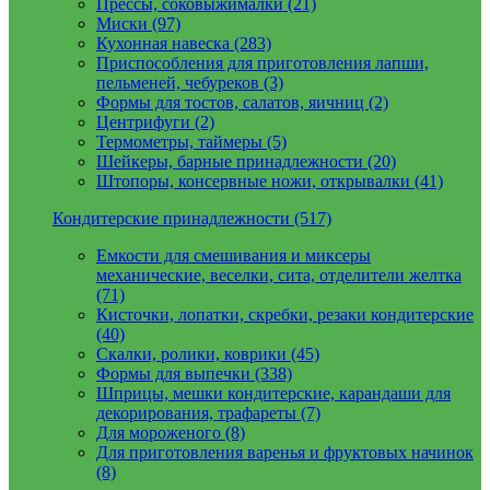
Прессы, соковыжималки (21)
Миски (97)
Кухонная навеска (283)
Приспособления для приготовления лапши,
пельменей, чебуреков (3)
Формы для тостов, салатов, яичниц (2)
Центрифуги (2)
Термометры, таймеры (5)
Шейкеры, барные принадлежности (20)
Штопоры, консервные ножи, открывалки (41)
Кондитерские принадлежности (517)
Емкости для смешивания и миксеры
механические, веселки, сита, отделители желтка
(71)
Кисточки, лопатки, скребки, резаки кондитерские
(40)
Скалки, ролики, коврики (45)
Формы для выпечки (338)
Шприцы, мешки кондитерские, карандаши для
декорирования, трафареты (7)
Для мороженого (8)
Для приготовления варенья и фруктовых начинок
(8)