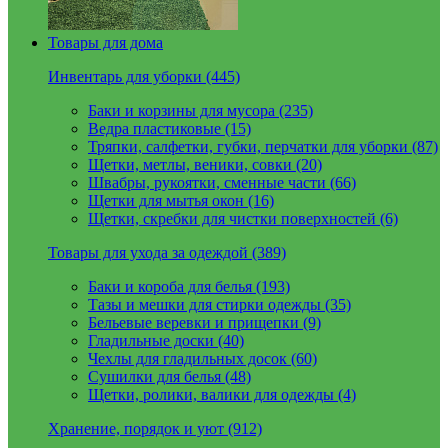
Товары для дома
Инвентарь для уборки (445)
Баки и корзины для мусора (235)
Ведра пластиковые (15)
Тряпки, салфетки, губки, перчатки для уборки (87)
Щетки, метлы, веники, совки (20)
Швабры, рукоятки, сменные части (66)
Щетки для мытья окон (16)
Щетки, скребки для чистки поверхностей (6)
Товары для ухода за одеждой (389)
Баки и короба для белья (193)
Тазы и мешки для стирки одежды (35)
Бельевые веревки и прищепки (9)
Гладильные доски (40)
Чехлы для гладильных досок (60)
Сушилки для белья (48)
Щетки, ролики, валики для одежды (4)
Хранение, порядок и уют (912)