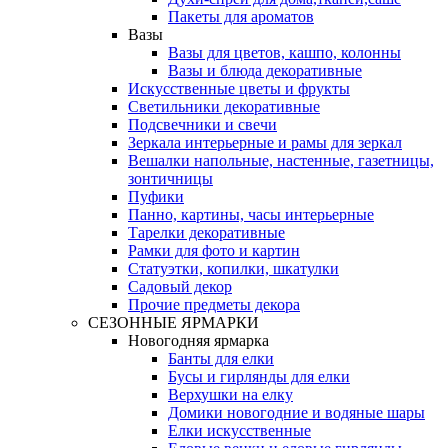
Пакеты для ароматов
Вазы
Вазы для цветов, кашпо, колонны
Вазы и блюда декоративные
Искусственные цветы и фрукты
Светильники декоративные
Подсвечники и свечи
Зеркала интерьерные и рамы для зеркал
Вешалки напольные, настенные, газетницы,
зонтичницы
Пуфики
Панно, картины, часы интерьерные
Тарелки декоративные
Рамки для фото и картин
Статуэтки, копилки, шкатулки
Садовый декор
Прочие предметы декора
СЕЗОННЫЕ ЯРМАРКИ
Новогодняя ярмарка
Банты для елки
Бусы и гирлянды для елки
Верхушки на елку
Домики новогодние и водяные шары
Елки искусственные