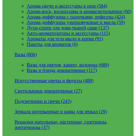
Арома-свечи и аксессуары к ним (584)
Арома-воск, воскоплавы и аромасветильники (60)
Арома-диффузоры с палочками, рефиллы (424)
Арома-диффузоры ультразвуковые и масла (59)
Духи-спреи для дома,тканей,саше (137)
Авто-ароматизаторы и аксессуары (115)
Ароматы для тела,мыло и крема (91)
Пакеты для ароматов (6)
Вазы (806)
Вазы для цветов, кашпо, колонны (689)
Вазы и блюда декоративные (117)
Искусственные цветы и фрукты (488)
Светильники декоративные (27)
Подсвечники и свечи (243)
Зеркала интерьерные и рамы для зеркал (29)
Вешалки напольные, настенные, газетницы,
зонтичницы (37)