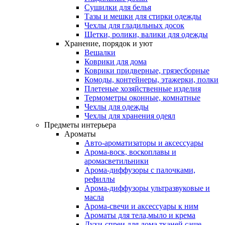
Сушилки для белья
Тазы и мешки для стирки одежды
Чехлы для гладильных досок
Щетки, ролики, валики для одежды
Хранение, порядок и уют
Вешалки
Коврики для дома
Коврики придверные, грязесборные
Комоды, контейнеры, этажерки, полки
Плетеные хозяйственные изделия
Термометры оконные, комнатные
Чехлы для одежды
Чехлы для хранения одеял
Предметы интерьера
Ароматы
Авто-ароматизаторы и аксессуары
Арома-воск, воскоплавы и
аромасветильники
Арома-диффузоры с палочками,
рефиллы
Арома-диффузоры ультразвуковые и
масла
Арома-свечи и аксессуары к ним
Ароматы для тела,мыло и крема
Духи-спреи для дома,тканей,саше