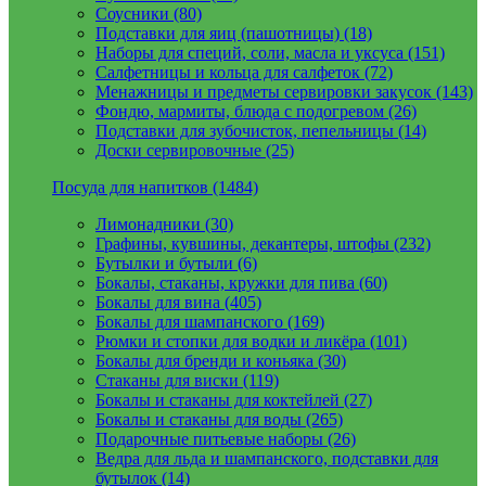
Соусники (80)
Подставки для яиц (пашотницы) (18)
Наборы для специй, соли, масла и уксуса (151)
Салфетницы и кольца для салфеток (72)
Менажницы и предметы сервировки закусок (143)
Фондю, мармиты, блюда с подогревом (26)
Подставки для зубочисток, пепельницы (14)
Доски сервировочные (25)
Посуда для напитков (1484)
Лимонадники (30)
Графины, кувшины, декантеры, штофы (232)
Бутылки и бутыли (6)
Бокалы, стаканы, кружки для пива (60)
Бокалы для вина (405)
Бокалы для шампанского (169)
Рюмки и стопки для водки и ликёра (101)
Бокалы для бренди и коньяка (30)
Стаканы для виски (119)
Бокалы и стаканы для коктейлей (27)
Бокалы и стаканы для воды (265)
Подарочные питьевые наборы (26)
Ведра для льда и шампанского, подставки для
бутылок (14)