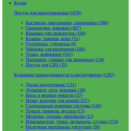
Кухня
Посуда для приготовления (1676)
Кастрюли, мантоварки, скороварки (586)
Сковородки, жаровни (497)
Крышки для сковородок (106)
Казаны, тажины, воки (51)
Гусятницы, утятницы (6)
Чайники для кипячения (100)
Турки, кофеварки (161)
Противни, горшки для запекания (134)
Посуда для СВЧ (35)
Кухонные принадлежности и инструменты (1297)
Доски разделочные (131)
Дуршлаги, сита, воронки (28)
Весы и мерные емкости (37)
Ножи, колодки для ножей (257)
Специальные ножевые системы (140)
Точила, правила, мусаты (15)
Молотки, топоры, орехоколы (15)
Измельчители, терки, мельницы, ступки (174)
Расходные материалы для кухни (26)