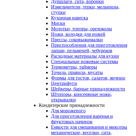
Дуршлаги, сита, воронки
Измельчители, терки, мельницы,
ступки
Кухонная навеска
Миски
Молотки, топоры, орехоколы
Ножи, колодки для ножей
Прессы, соковыжималки
Приспособления для приготовления
лапши, пельменей, чебуреков
Расходные материалы для кухни
Специальные ножевые системы
Термометры, таймеры
Точила, правила, мусаты
Формы для тостов, салатов, яичниц
Центрифуги
Шейкеры, барные принадлежности
Штопоры, консервные ножи,
открывалки
Кондитерские принадлежности
Для мороженого
Для приготовления варенья и
фруктовых начинок
Емкости для смешивания и миксеры
механические, веселки, сита,