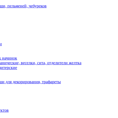
ши, пельменей, чебуреков
и
х начинок
нические, веселки, сита, отделители желтка
дитерские
и для декорирования, трафареты
уктов