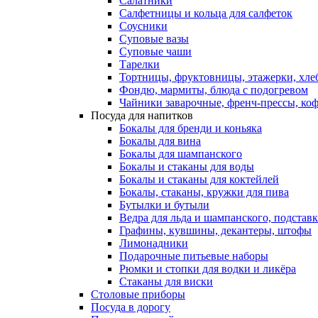
Салатники
Салфетницы и кольца для салфеток
Соусники
Суповые вазы
Суповые чаши
Тарелки
Тортницы, фруктовницы, этажерки, хл
Фондю, мармиты, блюда с подогревом
Чайники заварочные, френч-прессы, ко
Посуда для напитков
Бокалы для бренди и коньяка
Бокалы для вина
Бокалы для шампанского
Бокалы и стаканы для воды
Бокалы и стаканы для коктейлей
Бокалы, стаканы, кружки для пива
Бутылки и бутыли
Ведра для льда и шампанского, подстав
Графины, кувшины, декантеры, штофы
Лимонадники
Подарочные питьевые наборы
Рюмки и стопки для водки и ликёра
Стаканы для виски
Столовые приборы
Посуда в дорогу