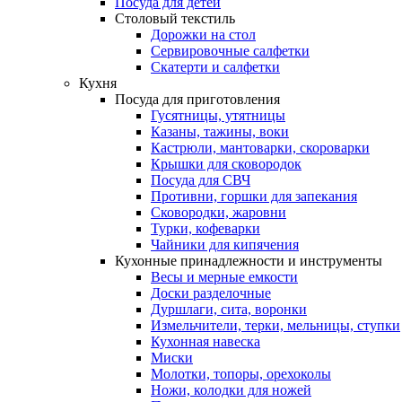
Посуда для детей
Столовый текстиль
Дорожки на стол
Сервировочные салфетки
Скатерти и салфетки
Кухня
Посуда для приготовления
Гусятницы, утятницы
Казаны, тажины, воки
Кастрюли, мантоварки, скороварки
Крышки для сковородок
Посуда для СВЧ
Противни, горшки для запекания
Сковородки, жаровни
Турки, кофеварки
Чайники для кипячения
Кухонные принадлежности и инструменты
Весы и мерные емкости
Доски разделочные
Дуршлаги, сита, воронки
Измельчители, терки, мельницы, ступки
Кухонная навеска
Миски
Молотки, топоры, орехоколы
Ножи, колодки для ножей