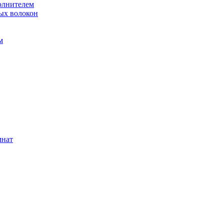
олнителем
ых волокон
м
мнат