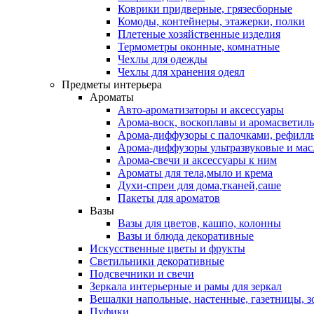
Коврики придверные, грязесборные
Комоды, контейнеры, этажерки, полки
Плетеные хозяйственные изделия
Термометры оконные, комнатные
Чехлы для одежды
Чехлы для хранения одеял
Предметы интерьера
Ароматы
Авто-ароматизаторы и аксессуары
Арома-воск, воскоплавы и аромасветил
Арома-диффузоры с палочками, рефилл
Арома-диффузоры ультразвуковые и мас
Арома-свечи и аксессуары к ним
Ароматы для тела,мыло и крема
Духи-спреи для дома,тканей,саше
Пакеты для ароматов
Вазы
Вазы для цветов, кашпо, колонны
Вазы и блюда декоративные
Искусственные цветы и фрукты
Светильники декоративные
Подсвечники и свечи
Зеркала интерьерные и рамы для зеркал
Вешалки напольные, настенные, газетницы, 
Пуфики