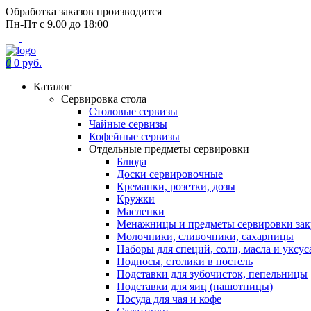
Обработка заказов производится
Пн-Пт с 9.00 до 18:00
0
0 руб.
Каталог
Сервировка стола
Столовые сервизы
Чайные сервизы
Кофейные сервизы
Отдельные предметы сервировки
Блюда
Доски сервировочные
Креманки, розетки, дозы
Кружки
Масленки
Менажницы и предметы сервировки зак
Молочники, сливочники, сахарницы
Наборы для специй, соли, масла и уксус
Подносы, столики в постель
Подставки для зубочисток, пепельницы
Подставки для яиц (пашотницы)
Посуда для чая и кофе