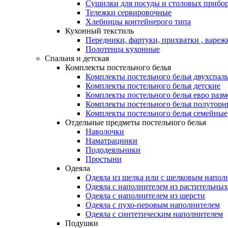
Сушилки для посуды и столовых прибор
Тележки сервировочные
Хлебницы контейнерого типа
Кухонный текстиль
Передники, фартуки, прихватки , вареж
Полотенца кухонные
Спальня и детская
Комплекты постельного белья
Комплекты постельного белья двухспал
Комплекты постельного белья детские
Комплекты постельного белья евро разм
Комплекты постельного белья полуторн
Комплекты постельного белья семейные
Отдельные предметы постельного белья
Наволочки
Наматрацники
Пододеяльники
Простыни
Одеяла
Одеяла из шелка или с шелковым напол
Одеяла с наполнителем из растительных
Одеяла с наполнителем из шерсти
Одеяла с пухо-перовым наполнителем
Одеяла с синтетическим наполнителем
Подушки