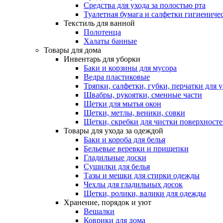
Средства для ухода за полостью рта
Туалетная бумага и салфетки гигиениче
Текстиль для ванной
Полотенца
Халаты банные
Товары для дома
Инвентарь для уборки
Баки и корзины для мусора
Ведра пластиковые
Тряпки, салфетки, губки, перчатки для 
Швабры, рукоятки, сменные части
Щетки для мытья окон
Щетки, метлы, веники, совки
Щетки, скребки для чистки поверхност
Товары для ухода за одеждой
Баки и короба для белья
Бельевые веревки и прищепки
Гладильные доски
Сушилки для белья
Тазы и мешки для стирки одежды
Чехлы для гладильных досок
Щетки, ролики, валики для одежды
Хранение, порядок и уют
Вешалки
Коврики для дома