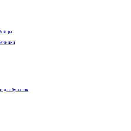
ебницы
фейники
ки для бутылок