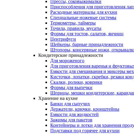
Прессы, соковыжималки
Приспособления для приготовления лап
Расходные материалы для кухни
Специальные ножевые системы
Термометры, таймеры
Точила, правила, мусаты
Формы для тостов, салатов, яичниц
Центрифуги
Шейкеры, барные принадлежности
Штопоры, консервные ножи, открывалк
Кондитерские принадлежности
Для мороженого
Для приготовления варенья и фруктовы
Емкости для смешивания и миксеры меха
Кисточки, лопатки, скребки, резаки кон
Скалки, ролики, коврики
Формы для выпечки
Шприцы, мешки кондитерские, карандаш
Хранение на кухне
Банки для сыпучих
Держатели, крючки, кронштейны
Емкости для жидкостей
Зажимы для пакетов
Контейнеры и лотки для хранения прод
Подставки под горячее для кухни