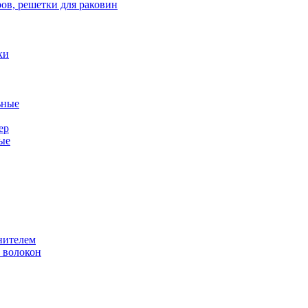
ов, решетки для раковин
ки
ьные
ер
ые
нителем
 волокон