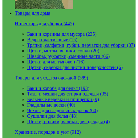
Товары для дома
Инвентарь для уборки (445)
Баки и корзины для мусора (235)
Ведра пластиковые (15)
Тряпки, салфетки, губки, перчатки для уборки (87)
Щетки, метлы, веники, совки (20)
Швабры, рукоятки, сменные части (66)
Щетки для мытья окон (16)
Щетки, скребки для чистки поверхностей (6)
Товары для ухода за одеждой (389)
Баки и короба для белья (193)
Тазы и мешки для стирки одежды (35)
Бельевые веревки и прищепки (9)
Гладильные доски (40)
Чехлы для гладильных досок (60)
Сушилки для белья (48)
Щетки, ролики, валики для одежды (4)
Хранение, порядок и уют (912)