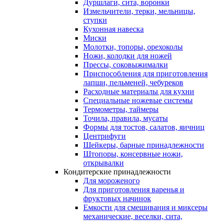
Дуршлаги, сита, воронки
Измельчители, терки, мельницы,
ступки
Кухонная навеска
Миски
Молотки, топоры, орехоколы
Ножи, колодки для ножей
Прессы, соковыжималки
Приспособления для приготовления
лапши, пельменей, чебуреков
Расходные материалы для кухни
Специальные ножевые системы
Термометры, таймеры
Точила, правила, мусаты
Формы для тостов, салатов, яичниц
Центрифуги
Шейкеры, барные принадлежности
Штопоры, консервные ножи,
открывалки
Кондитерские принадлежности
Для мороженого
Для приготовления варенья и
фруктовых начинок
Емкости для смешивания и миксеры
механические, веселки, сита,