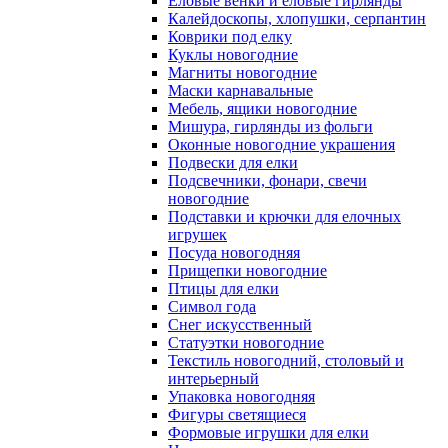
Еловые венки и еловые гирлянды
Калейдоскопы, хлопушки, серпантин
Коврики под елку
Куклы новогодние
Магниты новогодние
Маски карнавальные
Мебель, ящики новогодние
Мишура, гирлянды из фольги
Оконные новогодние украшения
Подвески для елки
Подсвечники, фонари, свечи
новогодние
Подставки и крючки для елочных
игрушек
Посуда новогодняя
Прищепки новогодние
Птицы для елки
Символ года
Снег искусственный
Статуэтки новогодние
Текстиль новогодний, столовый и
интерьерный
Упаковка новогодняя
Фигуры светящиеся
Формовые игрушки для елки