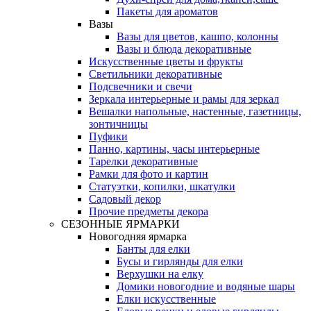
Пакеты для ароматов
Вазы
Вазы для цветов, кашпо, колонны
Вазы и блюда декоративные
Искусственные цветы и фрукты
Светильники декоративные
Подсвечники и свечи
Зеркала интерьерные и рамы для зеркал
Вешалки напольные, настенные, газетницы,
зонтичницы
Пуфики
Панно, картины, часы интерьерные
Тарелки декоративные
Рамки для фото и картин
Статуэтки, копилки, шкатулки
Садовый декор
Прочие предметы декора
СЕЗОННЫЕ ЯРМАРКИ
Новогодняя ярмарка
Банты для елки
Бусы и гирлянды для елки
Верхушки на елку
Домики новогодние и водяные шары
Елки искусственные