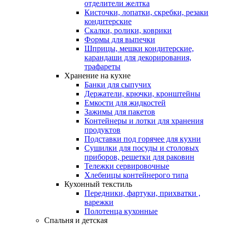
отделители желтка
Кисточки, лопатки, скребки, резаки
кондитерские
Скалки, ролики, коврики
Формы для выпечки
Шприцы, мешки кондитерские,
карандаши для декорирования,
трафареты
Хранение на кухне
Банки для сыпучих
Держатели, крючки, кронштейны
Емкости для жидкостей
Зажимы для пакетов
Контейнеры и лотки для хранения
продуктов
Подставки под горячее для кухни
Сушилки для посуды и столовых
приборов, решетки для раковин
Тележки сервировочные
Хлебницы контейнерого типа
Кухонный текстиль
Передники, фартуки, прихватки ,
варежки
Полотенца кухонные
Спальня и детская