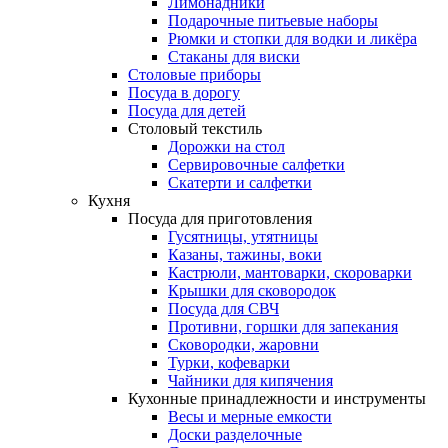
Лимонадники
Подарочные питьевые наборы
Рюмки и стопки для водки и ликёра
Стаканы для виски
Столовые приборы
Посуда в дорогу
Посуда для детей
Столовый текстиль
Дорожки на стол
Сервировочные салфетки
Скатерти и салфетки
Кухня
Посуда для приготовления
Гусятницы, утятницы
Казаны, тажины, воки
Кастрюли, мантоварки, скороварки
Крышки для сковородок
Посуда для СВЧ
Противни, горшки для запекания
Сковородки, жаровни
Турки, кофеварки
Чайники для кипячения
Кухонные принадлежности и инструменты
Весы и мерные емкости
Доски разделочные