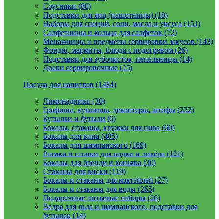
Соусники (80)
Подставки для яиц (пашотницы) (18)
Наборы для специй, соли, масла и уксуса (151)
Салфетницы и кольца для салфеток (72)
Менажницы и предметы сервировки закусок (143)
Фондю, мармиты, блюда с подогревом (26)
Подставки для зубочисток, пепельницы (14)
Доски сервировочные (25)
Посуда для напитков (1484)
Лимонадники (30)
Графины, кувшины, декантеры, штофы (232)
Бутылки и бутыли (6)
Бокалы, стаканы, кружки для пива (60)
Бокалы для вина (405)
Бокалы для шампанского (169)
Рюмки и стопки для водки и ликёра (101)
Бокалы для бренди и коньяка (30)
Стаканы для виски (119)
Бокалы и стаканы для коктейлей (27)
Бокалы и стаканы для воды (265)
Подарочные питьевые наборы (26)
Ведра для льда и шампанского, подставки для
бутылок (14)