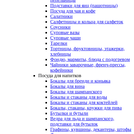
пепельницы
Подставки для яиц (пашотницы)
Посуда для чая и кофе
Салатники
Салфетницы и кольца для салфеток
Соусники
Суповые вазы
Суповые чаши
Тарелки
Тортницы, фруктовницы, этажерки,
хлебницы
Фондю, мармиты, блюда с подогревом
Чайники заварочные, френч-прессы,
кофейники
Посуда для напитков
Бокалы для бренди и коньяка
Бокалы для вина
Бокалы для шампанского
Бокалы и стаканы для воды
Бокалы и стаканы для коктейлей
Бокалы, стаканы, кружки для пива
Бутылки и бутыли
Ведра для льда и шампанского,
подставки для бутылок
Графины, кувшины, декантеры, штофы