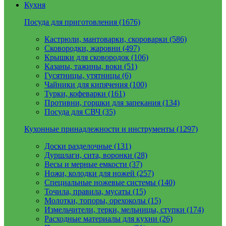
Кухня
Посуда для приготовления (1676)
Кастрюли, мантоварки, скороварки (586)
Сковородки, жаровни (497)
Крышки для сковородок (106)
Казаны, тажины, воки (51)
Гусятницы, утятницы (6)
Чайники для кипячения (100)
Турки, кофеварки (161)
Противни, горшки для запекания (134)
Посуда для СВЧ (35)
Кухонные принадлежности и инструменты (1297)
Доски разделочные (131)
Дуршлаги, сита, воронки (28)
Весы и мерные емкости (37)
Ножи, колодки для ножей (257)
Специальные ножевые системы (140)
Точила, правила, мусаты (15)
Молотки, топоры, орехоколы (15)
Измельчители, терки, мельницы, ступки (174)
Расходные материалы для кухни (26)