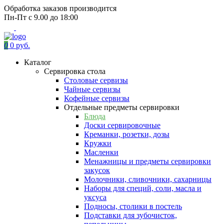
Обработка заказов производится
Пн-Пт с 9.00 до 18:00
0
0 руб.
Каталог
Сервировка стола
Столовые сервизы
Чайные сервизы
Кофейные сервизы
Отдельные предметы сервировки
Блюда
Доски сервировочные
Креманки, розетки, дозы
Кружки
Масленки
Менажницы и предметы сервировки
закусок
Молочники, сливочники, сахарницы
Наборы для специй, соли, масла и
уксуса
Подносы, столики в постель
Подставки для зубочисток,