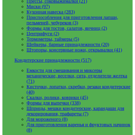
Прессы, соковыжималки (21)
Миски (97)
Кухонная навеска (283)
Приспособления для приготовления лапши,
пельменей, чебуреков (3)
Формы для тостов, салатов, яичниц (2)
Центрифуги (2)
Термометры, таймеры (5)
Шейкеры, барные принадлежности (20)
Штопоры, консервные ножи, открывалки (41)
Кондитерские принадлежности (517)
Емкости для смешивания и миксеры
механические, веселки, сита, отделители желтка
(71)
Кисточки, лопатки, скребки, резаки кондитерские
(40)
Скалки, ролики, коврики (45)
Формы для выпечки (338)
Шприцы, мешки кондитерские, карандаши для
декорирования, трафареты (7)
Для мороженого (8)
Для приготовления варенья и фруктовых начинок
(8)