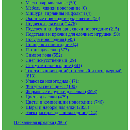
Маски карнавальные (59)
Мебель, ящики новогодние (0)
Мишура, гирлянды из фольги (4)
Оконные новогодние украшения (56)
Подвески для елки (1476)
Подсвечники, фонари, свечи новогодние (215)
Подставки и крючки для елочных игрушек (50)
Посуда новогодняя (695)
Прищепки новогодние (4)
Птицы для елки (573)
Символ года (552)
Снег искусственный (29)
Статуэтки новогодние (841)
Текстиль новогодний, столовый и интерьерный
(813)
Упаковка новогодняя (471)
Фигуры светящиеся (100)
Формовые игрушки для елки (3658)
Цветы для елки (479)
Цветы и композиции новогодние (746)
Шары и наборы для елки (2858)
Электрогирлянды новогодние (154)
Пасхальная ярмарка (2805)