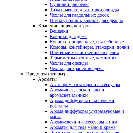
Сушилки для белья
Тазы и мешки для стирки одежды
Чехлы для гладильных досок
Щетки, ролики, валики для одежды
Хранение, порядок и уют
Вешалки
Коврики для дома
Коврики придверные, грязесборные
Комоды, контейнеры, этажерки, полки
Плетеные хозяйственные изделия
Термометры оконные, комнатные
Чехлы для одежды
Чехлы для хранения одеял
Предметы интерьера
Ароматы
Авто-ароматизаторы и аксессуары
Арома-воск, воскоплавы и
аромасветильники
Арома-диффузоры с палочками,
рефиллы
Арома-диффузоры ультразвуковые и
масла
Арома-свечи и аксессуары к ним
Ароматы для тела,мыло и крема
Духи-спреи для дома,тканей,саше