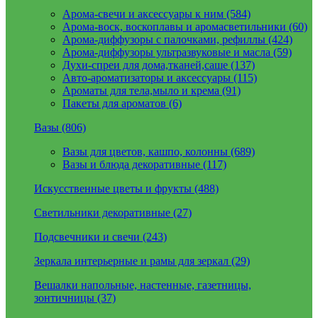
Арома-свечи и аксессуары к ним (584)
Арома-воск, воскоплавы и аромасветильники (60)
Арома-диффузоры с палочками, рефиллы (424)
Арома-диффузоры ультразвуковые и масла (59)
Духи-спреи для дома,тканей,саше (137)
Авто-ароматизаторы и аксессуары (115)
Ароматы для тела,мыло и крема (91)
Пакеты для ароматов (6)
Вазы (806)
Вазы для цветов, кашпо, колонны (689)
Вазы и блюда декоративные (117)
Искусственные цветы и фрукты (488)
Светильники декоративные (27)
Подсвечники и свечи (243)
Зеркала интерьерные и рамы для зеркал (29)
Вешалки напольные, настенные, газетницы,
зонтичницы (37)