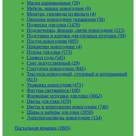
Маски карнавальные (59)
Мебель, ящики новогодние (0)
Мишура, гирлянды из фольги (4)
Оконные новогодние украшения (56)
Подвески для елки (1476)
Подсвечники, фонари, свечи новогодние (215)
Подставки и крючки для елочных игрушек (50)
Посуда новогодняя (695)
Прищепки новогодние (4)
Птицы для елки (573)
Символ года (545)
Снег искусственный (29)
Статуэтки новогодние (841)
Текстиль новогодний, столовый и интерьерный
(813)
Упаковка новогодняя (471)
Фигуры светящиеся (100)
Формовые игрушки для елки (3662)
Цветы для елки (479)
Цветы и композиции новогодние (746)
Шары и наборы для елки (2859)
Электрогирлянды новогодние (154)
Пасхальная ярмарка (2805)