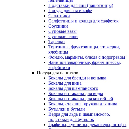
пепельницы
Подставки для яиц (пашотницы)
Посуда для чая и кофе
Салатники
Салфетницы и кольца для салфеток
Соусники
Суповые вазы
Суповые чаши
Тарелки
Тортницы, фруктовницы, этажерки,
хлебницы
Фондю, мармиты, блюда с подогревом
Чайники заварочные, френч-прессы,
кофейники
Посуда для напитков
Бокалы для бренди и коньяка
Бокалы для вина
Бокалы для шампанского
Бокалы и стаканы для воды
Бокалы и стаканы для коктейлей
Бокалы, стаканы, кружки для пива
Бутылки и бутыли
Ведра для льда и шампанского,
подставки для бутылок
Графины, кувшины, декантеры, штофы