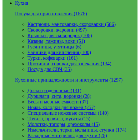
Кухня
Посуда для приготовления (1676)
Кастрюли, мантоварки, скороварки (586)
Сковородки, жаровни (497)
Крышки для сковородок (106)
Казаны, тажины, воки (51)
Гусятницы, утятницы (6)
Чайники для кипячения (100)
Турки, кофеварки (161)
Противни, горшки для запекания (134)
Посуда для СВЧ (35)
Кухонные принадлежности и инструменты (1297)
Доски разделочные (131)
Дуршлаги, сита, воронки (28)
Весы и мерные емкости (37)
Ножи, колодки для ножей (257)
Специальные ножевые системы (140)
Точила, правила, мусаты (15)
Молотки, топоры, орехоколы (15)
Измельчители, терки, мельницы, ступки (174)
Расходные материалы для кухни (26)