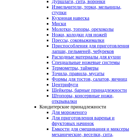
Дуршлаги, сита, воронки
Измельчители, терки, мельницы,
ступки
Кухонная навеска
Миски
Молотки, топоры, орехоколы
Ножи, колодки для ножей
Прессы, соковыжималки
Приспособления для приготовления
лапши, пельменей, чебуреков
Расходные материалы для кухни
Специальные ножевые системы
Термометры, таймеры
Точила, правила, мусаты
Формы для тостов, салатов, яичниц
Центрифуги
Шейкеры, барные принадлежности
Штопоры, консервные ножи,
открывалки
Кондитерские принадлежности
Для мороженого
Для приготовления варенья и
фруктовых начинок
Емкости для смешивания и миксеры
механические, веселки, сита,