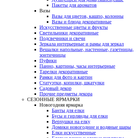
Пакеты для ароматов
Вазы
Вазы для цветов, кашпо, колонны
Вазы и блюда декоративные
Искусственные цветы и фрукты
Светильники декоративные
Подсвечники и свечи
Зеркала интерьерные и рамы для зеркал
Вешалки напольные, настенные, газетницы,
зонтичницы
Пуфики
Панно, картины, часы интерьерные
Тарелки декоративные
Рамки для фото и картин
Статуэтки, копилки, шкатулки
Садовый декор
Прочие предметы декора
СЕЗОННЫЕ ЯРМАРКИ
Новогодняя ярмарка
Банты для елки
Бусы и гирлянды для елки
Верхушки на елку
Домики новогодние и водяные шары
Елки искусственные