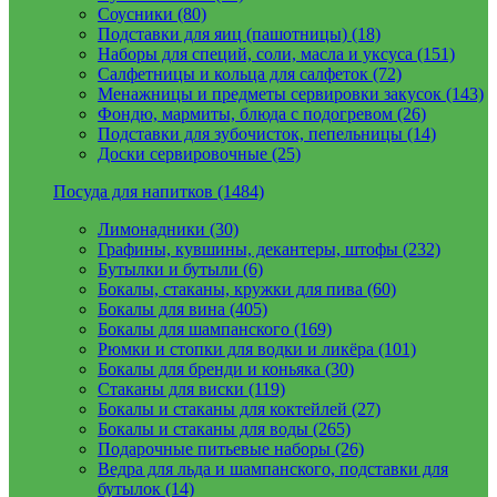
Соусники (80)
Подставки для яиц (пашотницы) (18)
Наборы для специй, соли, масла и уксуса (151)
Салфетницы и кольца для салфеток (72)
Менажницы и предметы сервировки закусок (143)
Фондю, мармиты, блюда с подогревом (26)
Подставки для зубочисток, пепельницы (14)
Доски сервировочные (25)
Посуда для напитков (1484)
Лимонадники (30)
Графины, кувшины, декантеры, штофы (232)
Бутылки и бутыли (6)
Бокалы, стаканы, кружки для пива (60)
Бокалы для вина (405)
Бокалы для шампанского (169)
Рюмки и стопки для водки и ликёра (101)
Бокалы для бренди и коньяка (30)
Стаканы для виски (119)
Бокалы и стаканы для коктейлей (27)
Бокалы и стаканы для воды (265)
Подарочные питьевые наборы (26)
Ведра для льда и шампанского, подставки для
бутылок (14)