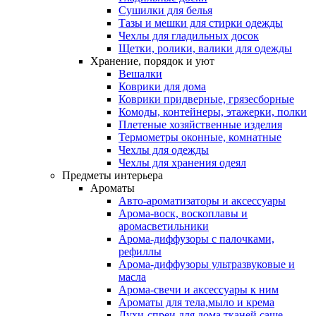
Сушилки для белья
Тазы и мешки для стирки одежды
Чехлы для гладильных досок
Щетки, ролики, валики для одежды
Хранение, порядок и уют
Вешалки
Коврики для дома
Коврики придверные, грязесборные
Комоды, контейнеры, этажерки, полки
Плетеные хозяйственные изделия
Термометры оконные, комнатные
Чехлы для одежды
Чехлы для хранения одеял
Предметы интерьера
Ароматы
Авто-ароматизаторы и аксессуары
Арома-воск, воскоплавы и
аромасветильники
Арома-диффузоры с палочками,
рефиллы
Арома-диффузоры ультразвуковые и
масла
Арома-свечи и аксессуары к ним
Ароматы для тела,мыло и крема
Духи-спреи для дома,тканей,саше