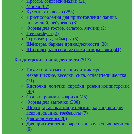
Прессы, соковыжималки (21)
Миски (97)
Кухонная навеска (283)
Приспособления для приготовления лапши,
пельменей, чебуреков (3)
Формы для тостов, салатов, яичниц (2)
Центрифуги (2)
Термометры, таймеры (5)
Шейкеры, барные принадлежности (20)
Штопоры, консервные ножи, открывалки (41)
Кондитерские принадлежности (517)
Емкости для смешивания и миксеры
механические, веселки, сита, отделители желтка
(71)
Кисточки, лопатки, скребки, резаки кондитерские
(40)
Скалки, ролики, коврики (45)
Формы для выпечки (338)
Шприцы, мешки кондитерские, карандаши для
декорирования, трафареты (7)
Для мороженого (8)
Для приготовления варенья и фруктовых начинок
(8)