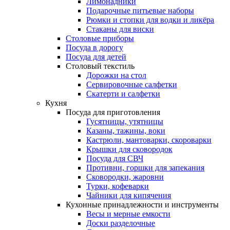
Лимонадники
Подарочные питьевые наборы
Рюмки и стопки для водки и ликёра
Стаканы для виски
Столовые приборы
Посуда в дорогу
Посуда для детей
Столовый текстиль
Дорожки на стол
Сервировочные салфетки
Скатерти и салфетки
Кухня
Посуда для приготовления
Гусятницы, утятницы
Казаны, тажины, воки
Кастрюли, мантоварки, скороварки
Крышки для сковородок
Посуда для СВЧ
Противни, горшки для запекания
Сковородки, жаровни
Турки, кофеварки
Чайники для кипячения
Кухонные принадлежности и инструменты
Весы и мерные емкости
Доски разделочные