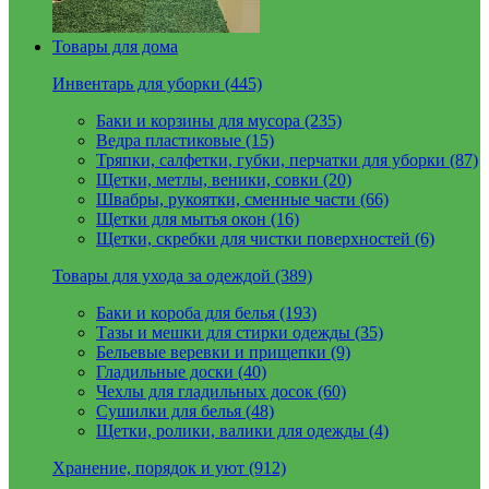
Товары для дома
Инвентарь для уборки (445)
Баки и корзины для мусора (235)
Ведра пластиковые (15)
Тряпки, салфетки, губки, перчатки для уборки (87)
Щетки, метлы, веники, совки (20)
Швабры, рукоятки, сменные части (66)
Щетки для мытья окон (16)
Щетки, скребки для чистки поверхностей (6)
Товары для ухода за одеждой (389)
Баки и короба для белья (193)
Тазы и мешки для стирки одежды (35)
Бельевые веревки и прищепки (9)
Гладильные доски (40)
Чехлы для гладильных досок (60)
Сушилки для белья (48)
Щетки, ролики, валики для одежды (4)
Хранение, порядок и уют (912)