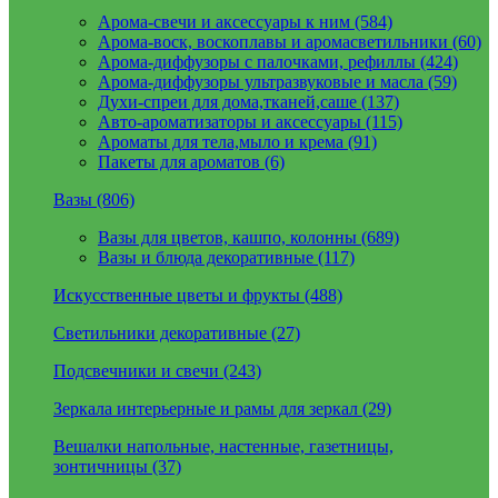
Арома-свечи и аксессуары к ним (584)
Арома-воск, воскоплавы и аромасветильники (60)
Арома-диффузоры с палочками, рефиллы (424)
Арома-диффузоры ультразвуковые и масла (59)
Духи-спреи для дома,тканей,саше (137)
Авто-ароматизаторы и аксессуары (115)
Ароматы для тела,мыло и крема (91)
Пакеты для ароматов (6)
Вазы (806)
Вазы для цветов, кашпо, колонны (689)
Вазы и блюда декоративные (117)
Искусственные цветы и фрукты (488)
Светильники декоративные (27)
Подсвечники и свечи (243)
Зеркала интерьерные и рамы для зеркал (29)
Вешалки напольные, настенные, газетницы,
зонтичницы (37)