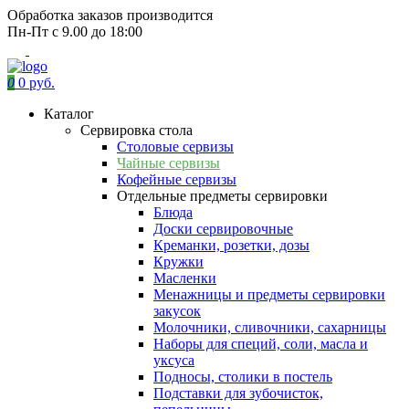
Обработка заказов производится
Пн-Пт с 9.00 до 18:00
0
0 руб.
Каталог
Сервировка стола
Столовые сервизы
Чайные сервизы
Кофейные сервизы
Отдельные предметы сервировки
Блюда
Доски сервировочные
Креманки, розетки, дозы
Кружки
Масленки
Менажницы и предметы сервировки
закусок
Молочники, сливочники, сахарницы
Наборы для специй, соли, масла и
уксуса
Подносы, столики в постель
Подставки для зубочисток,