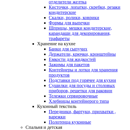
отделители желтка
Кисточки, лопатки, скребки, резаки
кондитерские
Скалки, ролики, коврики
Формы для выпечки
Шприцы, мешки кондитерские,
карандаши для декорирования,
трафареты
Хранение на кухне
Банки для сыпучих
Держатели, крючки, кронштейны
Емкости для жидкостей
Зажимы для пакетов
Контейнеры и лотки для хранения
продуктов
Подставки под горячее для кухни
Сушилки для посуды и столовых
приборов, решетки для раковин
Тележки сервировочные
Хлебницы контейнерого типа
Кухонный текстиль
Передники, фартуки, прихватки ,
варежки
Полотенца кухонные
Спальня и детская