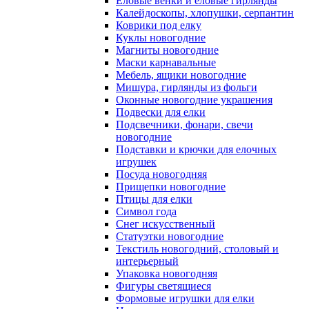
Еловые венки и еловые гирлянды
Калейдоскопы, хлопушки, серпантин
Коврики под елку
Куклы новогодние
Магниты новогодние
Маски карнавальные
Мебель, ящики новогодние
Мишура, гирлянды из фольги
Оконные новогодние украшения
Подвески для елки
Подсвечники, фонари, свечи
новогодние
Подставки и крючки для елочных
игрушек
Посуда новогодняя
Прищепки новогодние
Птицы для елки
Символ года
Снег искусственный
Статуэтки новогодние
Текстиль новогодний, столовый и
интерьерный
Упаковка новогодняя
Фигуры светящиеся
Формовые игрушки для елки