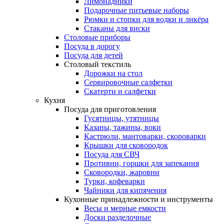
Лимонадники
Подарочные питьевые наборы
Рюмки и стопки для водки и ликёра
Стаканы для виски
Столовые приборы
Посуда в дорогу
Посуда для детей
Столовый текстиль
Дорожки на стол
Сервировочные салфетки
Скатерти и салфетки
Кухня
Посуда для приготовления
Гусятницы, утятницы
Казаны, тажины, воки
Кастрюли, мантоварки, скороварки
Крышки для сковородок
Посуда для СВЧ
Противни, горшки для запекания
Сковородки, жаровни
Турки, кофеварки
Чайники для кипячения
Кухонные принадлежности и инструменты
Весы и мерные емкости
Доски разделочные