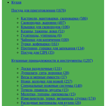
Кухня
Посуда для приготовления (1676)
Кастрюли, мантоварки, скороварки (586)
Сковородки, жаровни (497)
Крышки для сковородок (106)
Казаны, тажины, воки (51)
Гусятницы, утятницы (6)
Чайники для кипячения (100)
Турки, кофеварки (161)
Противни, горшки для запекания (134)
Посуда для СВЧ (35)
Кухонные принадлежности и инструменты (1297)
Доски разделочные (131)
Дуршлаги, сита, воронки (28)
Весы и мерные емкости (37)
Ножи, колодки для ножей (257)
Специальные ножевые системы (140)
Точила, правила, мусаты (15)
Молотки, топоры, орехоколы (15)
Измельчители, терки, мельницы, ступки (174)
Расходные материалы для кухни (26)