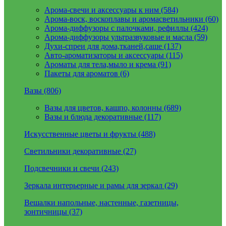
Арома-свечи и аксессуары к ним (584)
Арома-воск, воскоплавы и аромасветильники (60)
Арома-диффузоры с палочками, рефиллы (424)
Арома-диффузоры ультразвуковые и масла (59)
Духи-спреи для дома,тканей,саше (137)
Авто-ароматизаторы и аксессуары (115)
Ароматы для тела,мыло и крема (91)
Пакеты для ароматов (6)
Вазы (806)
Вазы для цветов, кашпо, колонны (689)
Вазы и блюда декоративные (117)
Искусственные цветы и фрукты (488)
Светильники декоративные (27)
Подсвечники и свечи (243)
Зеркала интерьерные и рамы для зеркал (29)
Вешалки напольные, настенные, газетницы,
зонтичницы (37)