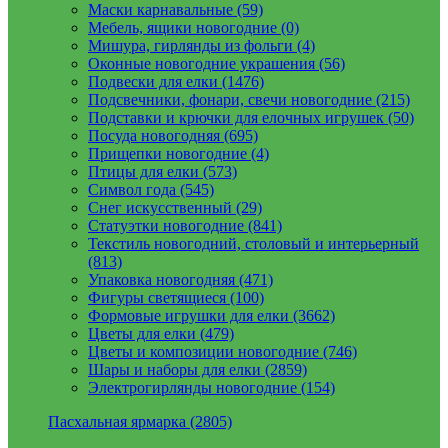
Маски карнавальные (59)
Мебель, ящики новогодние (0)
Мишура, гирлянды из фольги (4)
Оконные новогодние украшения (56)
Подвески для елки (1476)
Подсвечники, фонари, свечи новогодние (215)
Подставки и крючки для елочных игрушек (50)
Посуда новогодняя (695)
Прищепки новогодние (4)
Птицы для елки (573)
Символ года (545)
Снег искусственный (29)
Статуэтки новогодние (841)
Текстиль новогодний, столовый и интерьерный
(813)
Упаковка новогодняя (471)
Фигуры светящиеся (100)
Формовые игрушки для елки (3662)
Цветы для елки (479)
Цветы и композиции новогодние (746)
Шары и наборы для елки (2859)
Электрогирлянды новогодние (154)
Пасхальная ярмарка (2805)