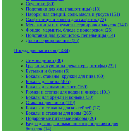
Соусники (80)
Подставки для яиц (пашотницы) (18)
Наборы для специй, соли, масла и уксуса (151)
Салфетницы и кольца для салфеток (72)
Менажницы и предметы сервировки закусок (143)
Фондю, мармиты, блюда с подогревом (26)
Подставки для зубочисток, пепельницы (14)
Доски сервировочные (25)
Посуда для напитков (1484)
Лимонадники (30)
Графины, кувшины, декантеры, штофы (232)
Бутылки и бутыли (6)
Бокалы, стаканы, кружки для пива (60)
Бокалы для вина (405)
Бокалы для шампанского (169)
Рюмки и стопки для водки и ликёра (101)
Бокалы для бренди и коньяка (30)
Стаканы для виски (119)
Бокалы и стаканы для коктейлей (27)
Бокалы и стаканы для воды (265)
Подарочные питьевые наборы (26)
Ведра для льда и шампанского, подставки для
бутылок (14)