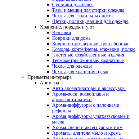
Сушилки для белья
Тазы и мешки для стирки одежды
Чехлы для гладильных досок
Щетки, ролики, валики для одежды
Хранение, порядок и уют
Вешалки
Коврики для дома
Коврики придверные, грязесборные
Комоды, контейнеры, этажерки, полки
Плетеные хозяйственные изделия
Термометры оконные, комнатные
Чехлы для одежды
Чехлы для хранения одеял
Предметы интерьера
Ароматы
Авто-ароматизаторы и аксессуары
Арома-воск, воскоплавы и
аромасветильники
Арома-диффузоры с палочками,
рефиллы
Арома-диффузоры ультразвуковые и
масла
Арома-свечи и аксессуары к ним
Ароматы для тела,мыло и крема
Духи-спреи для дома,тканей,саше