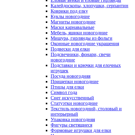
Еловые венки и еловые гирлянды
Калейдоскопы, хлопушки, серпантин
Коврики под елку
Куклы новогодние
Магниты новогодние
Маски карнавальные
Мебель, ящики новогодние
Мишура, гирлянды из фольги
Оконные новогодние украшения
Подвески для елки
Подсвечники, фонари, свечи
новогодние
Подставки и крючки для елочных
игрушек
Посуда новогодняя
Прищепки новогодние
Птицы для елки
Символ года
Снег искусственный
Статуэтки новогодние
Текстиль новогодний, столовый и
интерьерный
Упаковка новогодняя
Фигуры светящиеся
Формовые игрушки для елки