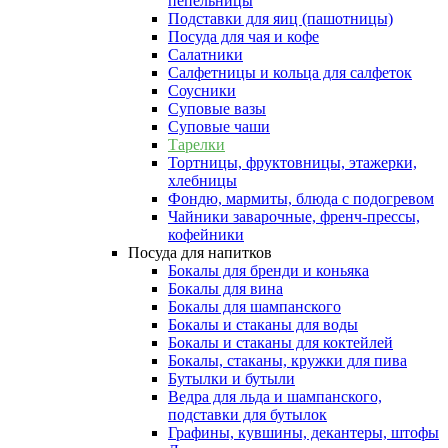
пепельницы
Подставки для яиц (пашотницы)
Посуда для чая и кофе
Салатники
Салфетницы и кольца для салфеток
Соусники
Суповые вазы
Суповые чаши
Тарелки
Тортницы, фруктовницы, этажерки,
хлебницы
Фондю, мармиты, блюда с подогревом
Чайники заварочные, френч-прессы,
кофейники
Посуда для напитков
Бокалы для бренди и коньяка
Бокалы для вина
Бокалы для шампанского
Бокалы и стаканы для воды
Бокалы и стаканы для коктейлей
Бокалы, стаканы, кружки для пива
Бутылки и бутыли
Ведра для льда и шампанского,
подставки для бутылок
Графины, кувшины, декантеры, штофы