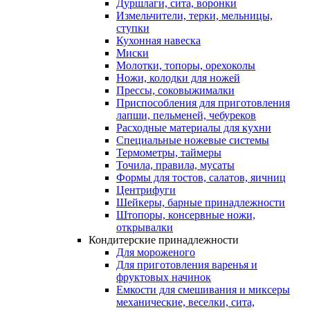
Дуршлаги, сита, воронки
Измельчители, терки, мельницы,
ступки
Кухонная навеска
Миски
Молотки, топоры, орехоколы
Ножи, колодки для ножей
Прессы, соковыжималки
Приспособления для приготовления
лапши, пельменей, чебуреков
Расходные материалы для кухни
Специальные ножевые системы
Термометры, таймеры
Точила, правила, мусаты
Формы для тостов, салатов, яичниц
Центрифуги
Шейкеры, барные принадлежности
Штопоры, консервные ножи,
открывалки
Кондитерские принадлежности
Для мороженого
Для приготовления варенья и
фруктовых начинок
Емкости для смешивания и миксеры
механические, веселки, сита,