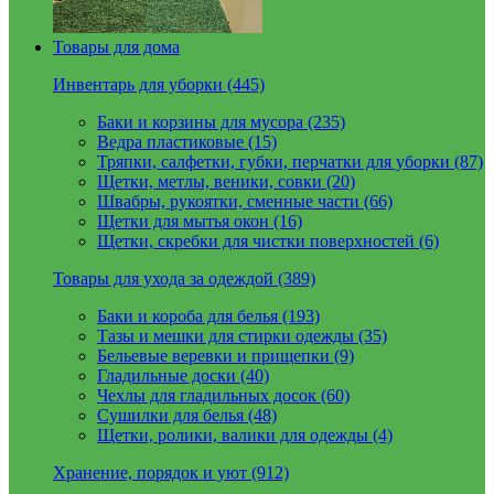
Товары для дома
Инвентарь для уборки (445)
Баки и корзины для мусора (235)
Ведра пластиковые (15)
Тряпки, салфетки, губки, перчатки для уборки (87)
Щетки, метлы, веники, совки (20)
Швабры, рукоятки, сменные части (66)
Щетки для мытья окон (16)
Щетки, скребки для чистки поверхностей (6)
Товары для ухода за одеждой (389)
Баки и короба для белья (193)
Тазы и мешки для стирки одежды (35)
Бельевые веревки и прищепки (9)
Гладильные доски (40)
Чехлы для гладильных досок (60)
Сушилки для белья (48)
Щетки, ролики, валики для одежды (4)
Хранение, порядок и уют (912)