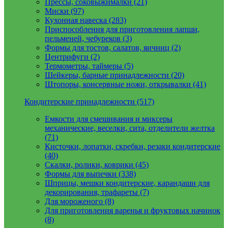
Прессы, соковыжималки (21)
Миски (97)
Кухонная навеска (283)
Приспособления для приготовления лапши,
пельменей, чебуреков (3)
Формы для тостов, салатов, яичниц (2)
Центрифуги (2)
Термометры, таймеры (5)
Шейкеры, барные принадлежности (20)
Штопоры, консервные ножи, открывалки (41)
Кондитерские принадлежности (517)
Емкости для смешивания и миксеры
механические, веселки, сита, отделители желтка
(71)
Кисточки, лопатки, скребки, резаки кондитерские
(40)
Скалки, ролики, коврики (45)
Формы для выпечки (338)
Шприцы, мешки кондитерские, карандаши для
декорирования, трафареты (7)
Для мороженого (8)
Для приготовления варенья и фруктовых начинок
(8)