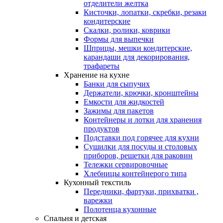
отделители желтка
Кисточки, лопатки, скребки, резаки
кондитерские
Скалки, ролики, коврики
Формы для выпечки
Шприцы, мешки кондитерские,
карандаши для декорирования,
трафареты
Хранение на кухне
Банки для сыпучих
Держатели, крючки, кронштейны
Емкости для жидкостей
Зажимы для пакетов
Контейнеры и лотки для хранения
продуктов
Подставки под горячее для кухни
Сушилки для посуды и столовых
приборов, решетки для раковин
Тележки сервировочные
Хлебницы контейнерого типа
Кухонный текстиль
Передники, фартуки, прихватки ,
варежки
Полотенца кухонные
Спальня и детская