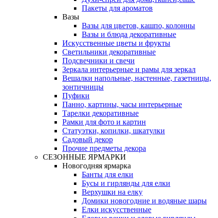
Пакеты для ароматов
Вазы
Вазы для цветов, кашпо, колонны
Вазы и блюда декоративные
Искусственные цветы и фрукты
Светильники декоративные
Подсвечники и свечи
Зеркала интерьерные и рамы для зеркал
Вешалки напольные, настенные, газетницы,
зонтичницы
Пуфики
Панно, картины, часы интерьерные
Тарелки декоративные
Рамки для фото и картин
Статуэтки, копилки, шкатулки
Садовый декор
Прочие предметы декора
СЕЗОННЫЕ ЯРМАРКИ
Новогодняя ярмарка
Банты для елки
Бусы и гирлянды для елки
Верхушки на елку
Домики новогодние и водяные шары
Елки искусственные