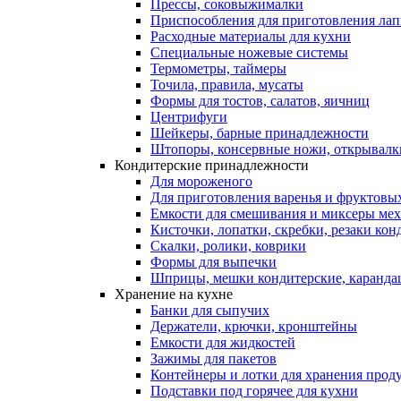
Прессы, соковыжималки
Приспособления для приготовления лап
Расходные материалы для кухни
Специальные ножевые системы
Термометры, таймеры
Точила, правила, мусаты
Формы для тостов, салатов, яичниц
Центрифуги
Шейкеры, барные принадлежности
Штопоры, консервные ножи, открывалк
Кондитерские принадлежности
Для мороженого
Для приготовления варенья и фруктовы
Емкости для смешивания и миксеры меха
Кисточки, лопатки, скребки, резаки кон
Скалки, ролики, коврики
Формы для выпечки
Шприцы, мешки кондитерские, карандаш
Хранение на кухне
Банки для сыпучих
Держатели, крючки, кронштейны
Емкости для жидкостей
Зажимы для пакетов
Контейнеры и лотки для хранения прод
Подставки под горячее для кухни