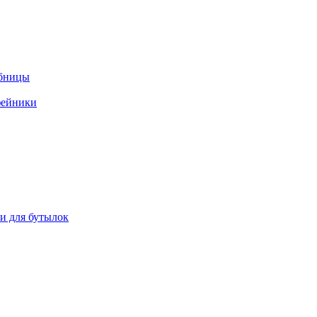
ебницы
фейники
ки для бутылок