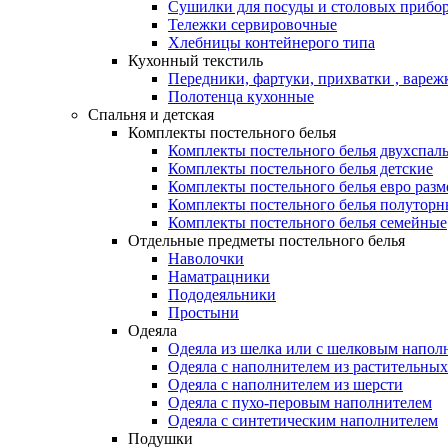
Сушилки для посуды и столовых прибор
Тележки сервировочные
Хлебницы контейнерого типа
Кухонный текстиль
Передники, фартуки, прихватки , вареж
Полотенца кухонные
Спальня и детская
Комплекты постельного белья
Комплекты постельного белья двухспал
Комплекты постельного белья детские
Комплекты постельного белья евро разм
Комплекты постельного белья полуторн
Комплекты постельного белья семейные
Отдельные предметы постельного белья
Наволочки
Наматрацники
Пододеяльники
Простыни
Одеяла
Одеяла из шелка или с шелковым напол
Одеяла с наполнителем из растительных
Одеяла с наполнителем из шерсти
Одеяла с пухо-перовым наполнителем
Одеяла с синтетическим наполнителем
Подушки