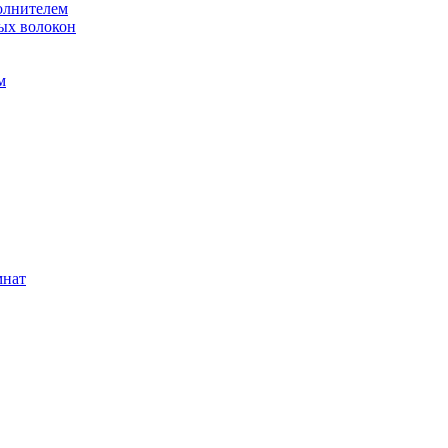
олнителем
ых волокон
м
мнат