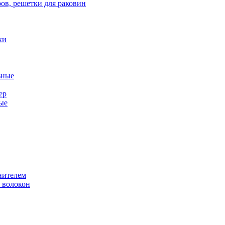
ов, решетки для раковин
ки
ьные
ер
ые
нителем
 волокон