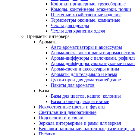
Коврики придверные, грязесборные
Комоды, контейнеры, этажерки, полки
Плетеные хозяйственные изделия
Термометры оконные, комнатные
Чехлы для одежды
Чехлы для хранения одеял
Предметы интерьера
Ароматы
Авто-ароматизаторы и аксессуары
Арома-воск, воскоплавы и аромасветил
Арома-диффузоры с палочками, рефилл
Арома-диффузоры ультразвуковые и мас
Арома-свечи и аксессуары к ним
Ароматы для тела,мыло и крема
Духи-спреи для дома,тканей,саше
Пакеты для ароматов
Вазы
Вазы для цветов, кашпо, колонны
Вазы и блюда декоративные
Искусственные цветы и фрукты
Светильники декоративные
Подсвечники и свечи
Зеркала интерьерные и рамы для зеркал
Вешалки напольные, настенные, газетницы, 
Пуфики