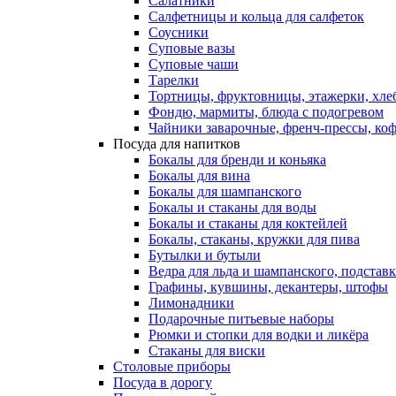
Салатники
Салфетницы и кольца для салфеток
Соусники
Суповые вазы
Суповые чаши
Тарелки
Тортницы, фруктовницы, этажерки, хл
Фондю, мармиты, блюда с подогревом
Чайники заварочные, френч-прессы, ко
Посуда для напитков
Бокалы для бренди и коньяка
Бокалы для вина
Бокалы для шампанского
Бокалы и стаканы для воды
Бокалы и стаканы для коктейлей
Бокалы, стаканы, кружки для пива
Бутылки и бутыли
Ведра для льда и шампанского, подстав
Графины, кувшины, декантеры, штофы
Лимонадники
Подарочные питьевые наборы
Рюмки и стопки для водки и ликёра
Стаканы для виски
Столовые приборы
Посуда в дорогу