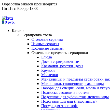
Обработка заказов производится
Пн-Пт с 9.00 до 18:00
0
0 руб.
Каталог
Сервировка стола
Столовые сервизы
Чайные сервизы
Кофейные сервизы
Отдельные предметы сервировки
Блюда
Доски сервировочные
Креманки, розетки, дозы
Кружки
Масленки
Менажницы и предметы сервировки зак
Молочники, сливочники, сахарницы
Наборы для специй, соли, масла и уксус
Подносы, столики в постель
Подставки для зубочисток, пепельницы
Подставки для яиц (пашотницы)
Посуда для чая и кофе