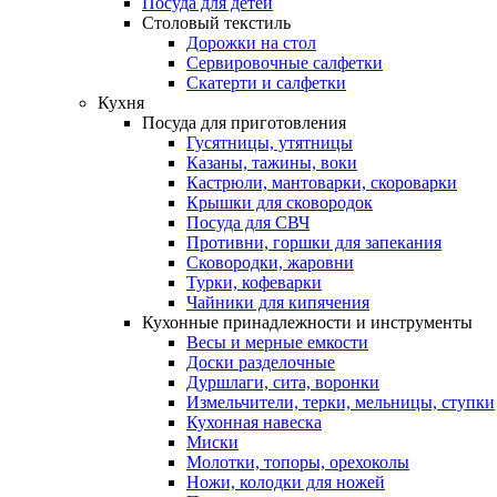
Посуда для детей
Столовый текстиль
Дорожки на стол
Сервировочные салфетки
Скатерти и салфетки
Кухня
Посуда для приготовления
Гусятницы, утятницы
Казаны, тажины, воки
Кастрюли, мантоварки, скороварки
Крышки для сковородок
Посуда для СВЧ
Противни, горшки для запекания
Сковородки, жаровни
Турки, кофеварки
Чайники для кипячения
Кухонные принадлежности и инструменты
Весы и мерные емкости
Доски разделочные
Дуршлаги, сита, воронки
Измельчители, терки, мельницы, ступки
Кухонная навеска
Миски
Молотки, топоры, орехоколы
Ножи, колодки для ножей