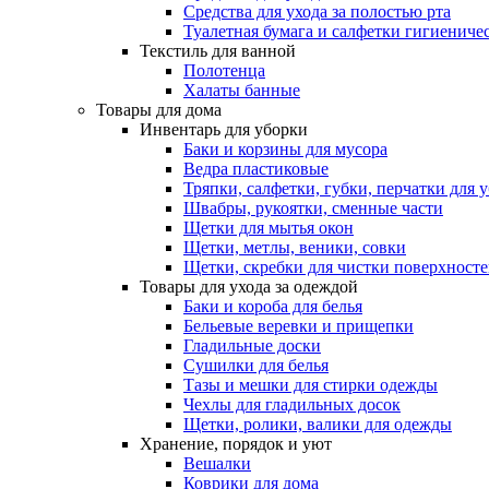
Средства для ухода за полостью рта
Туалетная бумага и салфетки гигиениче
Текстиль для ванной
Полотенца
Халаты банные
Товары для дома
Инвентарь для уборки
Баки и корзины для мусора
Ведра пластиковые
Тряпки, салфетки, губки, перчатки для 
Швабры, рукоятки, сменные части
Щетки для мытья окон
Щетки, метлы, веники, совки
Щетки, скребки для чистки поверхност
Товары для ухода за одеждой
Баки и короба для белья
Бельевые веревки и прищепки
Гладильные доски
Сушилки для белья
Тазы и мешки для стирки одежды
Чехлы для гладильных досок
Щетки, ролики, валики для одежды
Хранение, порядок и уют
Вешалки
Коврики для дома