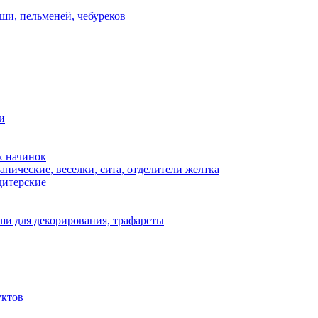
ши, пельменей, чебуреков
и
х начинок
нические, веселки, сита, отделители желтка
дитерские
и для декорирования, трафареты
уктов