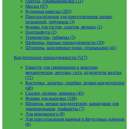
Прессы, соковыжималки (21)
Миски (97)
Кухонная навеска (283)
Приспособления для приготовления лапши,
пельменей, чебуреков (3)
Формы для тостов, салатов, яичниц (2)
Центрифуги (2)
Термометры, таймеры (5)
Шейкеры, барные принадлежности (20)
Штопоры, консервные ножи, открывалки (41)
Кондитерские принадлежности (517)
Емкости для смешивания и миксеры
механические, веселки, сита, отделители желтка
(71)
Кисточки, лопатки, скребки, резаки кондитерские
(40)
Скалки, ролики, коврики (45)
Формы для выпечки (338)
Шприцы, мешки кондитерские, карандаши для
декорирования, трафареты (7)
Для мороженого (8)
Для приготовления варенья и фруктовых начинок
(8)