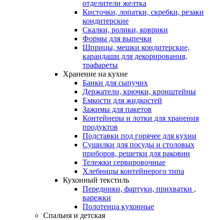
отделители желтка
Кисточки, лопатки, скребки, резаки
кондитерские
Скалки, ролики, коврики
Формы для выпечки
Шприцы, мешки кондитерские,
карандаши для декорирования,
трафареты
Хранение на кухне
Банки для сыпучих
Держатели, крючки, кронштейны
Емкости для жидкостей
Зажимы для пакетов
Контейнеры и лотки для хранения
продуктов
Подставки под горячее для кухни
Сушилки для посуды и столовых
приборов, решетки для раковин
Тележки сервировочные
Хлебницы контейнерого типа
Кухонный текстиль
Передники, фартуки, прихватки ,
варежки
Полотенца кухонные
Спальня и детская