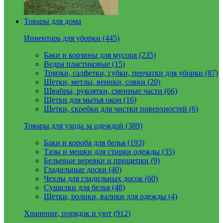
Товары для дома
Инвентарь для уборки (445)
Баки и корзины для мусора (235)
Ведра пластиковые (15)
Тряпки, салфетки, губки, перчатки для уборки (87)
Щетки, метлы, веники, совки (20)
Швабры, рукоятки, сменные части (66)
Щетки для мытья окон (16)
Щетки, скребки для чистки поверхностей (6)
Товары для ухода за одеждой (389)
Баки и короба для белья (193)
Тазы и мешки для стирки одежды (35)
Бельевые веревки и прищепки (9)
Гладильные доски (40)
Чехлы для гладильных досок (60)
Сушилки для белья (48)
Щетки, ролики, валики для одежды (4)
Хранение, порядок и уют (912)