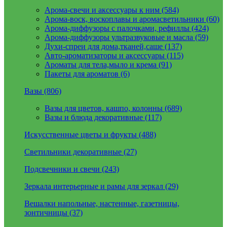
Арома-свечи и аксессуары к ним (584)
Арома-воск, воскоплавы и аромасветильники (60)
Арома-диффузоры с палочками, рефиллы (424)
Арома-диффузоры ультразвуковые и масла (59)
Духи-спреи для дома,тканей,саше (137)
Авто-ароматизаторы и аксессуары (115)
Ароматы для тела,мыло и крема (91)
Пакеты для ароматов (6)
Вазы (806)
Вазы для цветов, кашпо, колонны (689)
Вазы и блюда декоративные (117)
Искусственные цветы и фрукты (488)
Светильники декоративные (27)
Подсвечники и свечи (243)
Зеркала интерьерные и рамы для зеркал (29)
Вешалки напольные, настенные, газетницы,
зонтичницы (37)