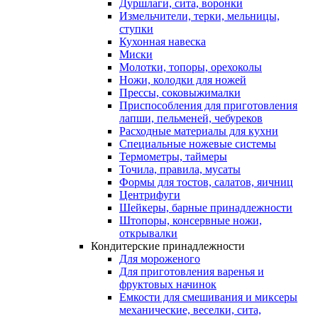
Дуршлаги, сита, воронки
Измельчители, терки, мельницы,
ступки
Кухонная навеска
Миски
Молотки, топоры, орехоколы
Ножи, колодки для ножей
Прессы, соковыжималки
Приспособления для приготовления
лапши, пельменей, чебуреков
Расходные материалы для кухни
Специальные ножевые системы
Термометры, таймеры
Точила, правила, мусаты
Формы для тостов, салатов, яичниц
Центрифуги
Шейкеры, барные принадлежности
Штопоры, консервные ножи,
открывалки
Кондитерские принадлежности
Для мороженого
Для приготовления варенья и
фруктовых начинок
Емкости для смешивания и миксеры
механические, веселки, сита,