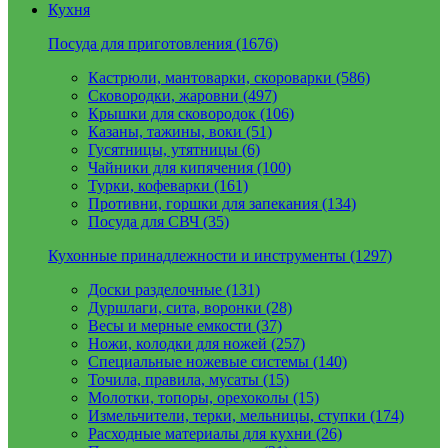
Кухня
Посуда для приготовления (1676)
Кастрюли, мантоварки, скороварки (586)
Сковородки, жаровни (497)
Крышки для сковородок (106)
Казаны, тажины, воки (51)
Гусятницы, утятницы (6)
Чайники для кипячения (100)
Турки, кофеварки (161)
Противни, горшки для запекания (134)
Посуда для СВЧ (35)
Кухонные принадлежности и инструменты (1297)
Доски разделочные (131)
Дуршлаги, сита, воронки (28)
Весы и мерные емкости (37)
Ножи, колодки для ножей (257)
Специальные ножевые системы (140)
Точила, правила, мусаты (15)
Молотки, топоры, орехоколы (15)
Измельчители, терки, мельницы, ступки (174)
Расходные материалы для кухни (26)