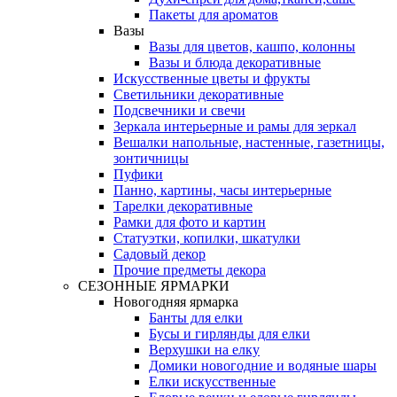
Пакеты для ароматов
Вазы
Вазы для цветов, кашпо, колонны
Вазы и блюда декоративные
Искусственные цветы и фрукты
Светильники декоративные
Подсвечники и свечи
Зеркала интерьерные и рамы для зеркал
Вешалки напольные, настенные, газетницы,
зонтичницы
Пуфики
Панно, картины, часы интерьерные
Тарелки декоративные
Рамки для фото и картин
Статуэтки, копилки, шкатулки
Садовый декор
Прочие предметы декора
СЕЗОННЫЕ ЯРМАРКИ
Новогодняя ярмарка
Банты для елки
Бусы и гирлянды для елки
Верхушки на елку
Домики новогодние и водяные шары
Елки искусственные