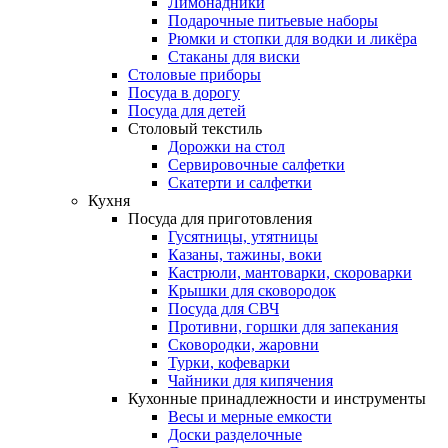
Лимонадники
Подарочные питьевые наборы
Рюмки и стопки для водки и ликёра
Стаканы для виски
Столовые приборы
Посуда в дорогу
Посуда для детей
Столовый текстиль
Дорожки на стол
Сервировочные салфетки
Скатерти и салфетки
Кухня
Посуда для приготовления
Гусятницы, утятницы
Казаны, тажины, воки
Кастрюли, мантоварки, скороварки
Крышки для сковородок
Посуда для СВЧ
Противни, горшки для запекания
Сковородки, жаровни
Турки, кофеварки
Чайники для кипячения
Кухонные принадлежности и инструменты
Весы и мерные емкости
Доски разделочные