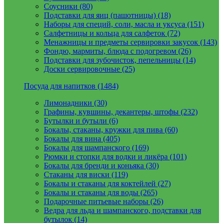
Соусники (80)
Подставки для яиц (пашотницы) (18)
Наборы для специй, соли, масла и уксуса (151)
Салфетницы и кольца для салфеток (72)
Менажницы и предметы сервировки закусок (143)
Фондю, мармиты, блюда с подогревом (26)
Подставки для зубочисток, пепельницы (14)
Доски сервировочные (25)
Посуда для напитков (1484)
Лимонадники (30)
Графины, кувшины, декантеры, штофы (232)
Бутылки и бутыли (6)
Бокалы, стаканы, кружки для пива (60)
Бокалы для вина (405)
Бокалы для шампанского (169)
Рюмки и стопки для водки и ликёра (101)
Бокалы для бренди и коньяка (30)
Стаканы для виски (119)
Бокалы и стаканы для коктейлей (27)
Бокалы и стаканы для воды (265)
Подарочные питьевые наборы (26)
Ведра для льда и шампанского, подставки для
бутылок (14)