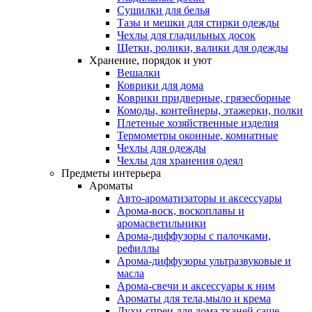
Сушилки для белья
Тазы и мешки для стирки одежды
Чехлы для гладильных досок
Щетки, ролики, валики для одежды
Хранение, порядок и уют
Вешалки
Коврики для дома
Коврики придверные, грязесборные
Комоды, контейнеры, этажерки, полки
Плетеные хозяйственные изделия
Термометры оконные, комнатные
Чехлы для одежды
Чехлы для хранения одеял
Предметы интерьера
Ароматы
Авто-ароматизаторы и аксессуары
Арома-воск, воскоплавы и
аромасветильники
Арома-диффузоры с палочками,
рефиллы
Арома-диффузоры ультразвуковые и
масла
Арома-свечи и аксессуары к ним
Ароматы для тела,мыло и крема
Духи-спреи для дома,тканей,саше