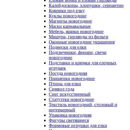
Еловые венки и еловые гирлянды
Калейдоскопы, хлопушки, серпантин
Коврики под елку
Куклы новогодние
Магниты новогодние
Маски карнавальные
Мебель, ящики новогодние
Мишура, гирлянды из фольги
Оконные новогодние украшения
Подвески для елки
Подсвечники, фонари, свечи
новогодние
Подставки и крючки для елочных
игрушек
Посуда новогодняя
Прищепки новогодние
Птицы для елки
Символ года
Снег искусственный
Статуэтки новогодние
Текстиль новогодний, столовый и
интерьерный
Упаковка новогодняя
Фигуры светящиеся
Формовые игрушки для елки