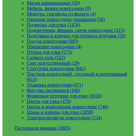
Маски карнавальные (59)
Мебель, ящики новогодние (0)
Мишура, гирлянды из фольги (4)
Оконные новогодние украшения (56)
Подвески для елки (1476)
Подсвечники, фонари, свечи новогодние (215)
Подставки и крючки для елочных игрушек (50)
Посуда новогодняя (695)
Прищепки новогодние (4)
Птицы для елки (573)
Символ года (552)
Снег искусственный (29)
Статуэтки новогодние (841)
Текстиль новогодний, столовый и интерьерный
(813)
Упаковка новогодняя (471)
Фигуры светящиеся (100)
Формовые игрушки для елки (3658)
Цветы для елки (479)
Цветы и композиции новогодние (746)
Шары и наборы для елки (2858)
Электрогирлянды новогодние (154)
Пасхальная ярмарка (2805)