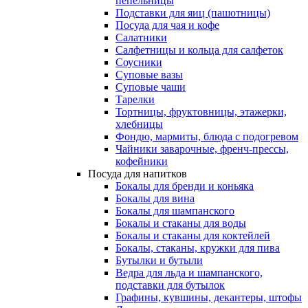
пепельницы
Подставки для яиц (пашотницы)
Посуда для чая и кофе
Салатники
Салфетницы и кольца для салфеток
Соусники
Суповые вазы
Суповые чаши
Тарелки
Тортницы, фруктовницы, этажерки,
хлебницы
Фондю, мармиты, блюда с подогревом
Чайники заварочные, френч-прессы,
кофейники
Посуда для напитков
Бокалы для бренди и коньяка
Бокалы для вина
Бокалы для шампанского
Бокалы и стаканы для воды
Бокалы и стаканы для коктейлей
Бокалы, стаканы, кружки для пива
Бутылки и бутыли
Ведра для льда и шампанского,
подставки для бутылок
Графины, кувшины, декантеры, штофы