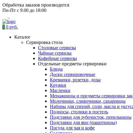
Обработка заказов производится
Пн-Пт с 9.00 до 18:00
0
0 руб.
Каталог
Сервировка стола
Столовые сервизы
Чайные сервизы
Кофейные сервизы
Отдельные предметы сервировки
Блюда
Доски сервировочные
Креманки, розетки, дозы
Кружки
Масленки
Менажницы и предметы сервировки зак
Молочники, сливочники, сахарницы
Наборы для специй, соли, масла и уксус
Подносы, столики в постель
Подставки для зубочисток, пепельницы
Подставки для яиц (пашотницы)
Посуда для чая и кофе