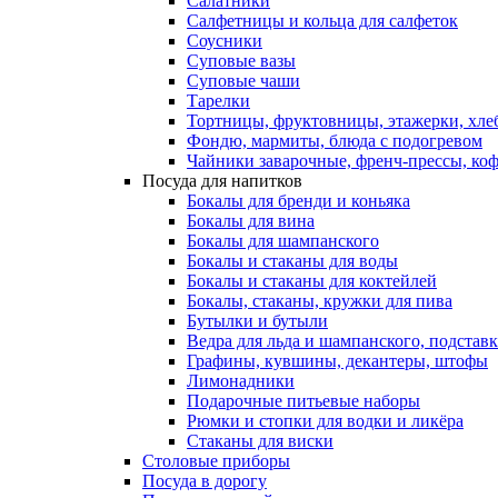
Салатники
Салфетницы и кольца для салфеток
Соусники
Суповые вазы
Суповые чаши
Тарелки
Тортницы, фруктовницы, этажерки, хл
Фондю, мармиты, блюда с подогревом
Чайники заварочные, френч-прессы, ко
Посуда для напитков
Бокалы для бренди и коньяка
Бокалы для вина
Бокалы для шампанского
Бокалы и стаканы для воды
Бокалы и стаканы для коктейлей
Бокалы, стаканы, кружки для пива
Бутылки и бутыли
Ведра для льда и шампанского, подстав
Графины, кувшины, декантеры, штофы
Лимонадники
Подарочные питьевые наборы
Рюмки и стопки для водки и ликёра
Стаканы для виски
Столовые приборы
Посуда в дорогу