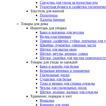
Средства для ухода за полостью рта
Туалетная бумага и салфетки гигиениче
Текстиль для ванной
Полотенца
Халаты банные
Товары для дома
Инвентарь для уборки
Баки и корзины для мусора
Ведра пластиковые
Тряпки, салфетки, губки, перчатки для 
Швабры, рукоятки, сменные части
Щетки для мытья окон
Щетки, метлы, веники, совки
Щетки, скребки для чистки поверхност
Товары для ухода за одеждой
Баки и короба для белья
Бельевые веревки и прищепки
Гладильные доски
Сушилки для белья
Тазы и мешки для стирки одежды
Чехлы для гладильных досок
Щетки, ролики, валики для одежды
Хранение, порядок и уют
Вешалки
Коврики для дома