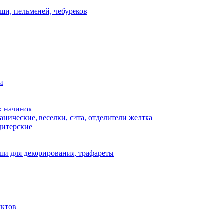
ши, пельменей, чебуреков
и
х начинок
нические, веселки, сита, отделители желтка
дитерские
и для декорирования, трафареты
уктов