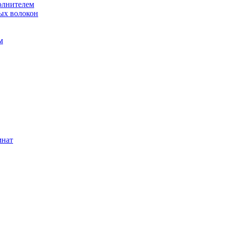
олнителем
ых волокон
м
мнат