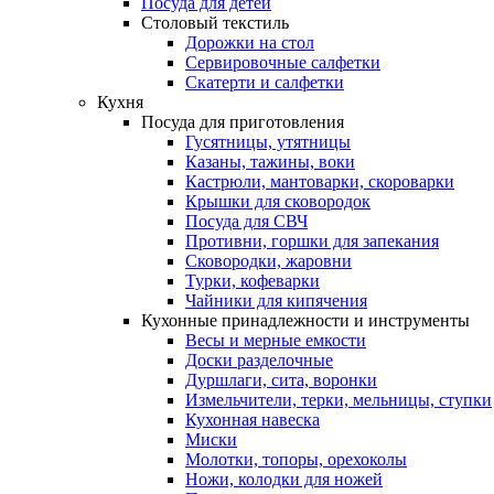
Посуда для детей
Столовый текстиль
Дорожки на стол
Сервировочные салфетки
Скатерти и салфетки
Кухня
Посуда для приготовления
Гусятницы, утятницы
Казаны, тажины, воки
Кастрюли, мантоварки, скороварки
Крышки для сковородок
Посуда для СВЧ
Противни, горшки для запекания
Сковородки, жаровни
Турки, кофеварки
Чайники для кипячения
Кухонные принадлежности и инструменты
Весы и мерные емкости
Доски разделочные
Дуршлаги, сита, воронки
Измельчители, терки, мельницы, ступки
Кухонная навеска
Миски
Молотки, топоры, орехоколы
Ножи, колодки для ножей