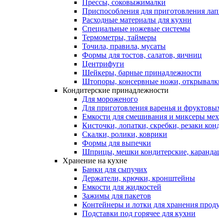
Прессы, соковыжималки
Приспособления для приготовления лап
Расходные материалы для кухни
Специальные ножевые системы
Термометры, таймеры
Точила, правила, мусаты
Формы для тостов, салатов, яичниц
Центрифуги
Шейкеры, барные принадлежности
Штопоры, консервные ножи, открывалк
Кондитерские принадлежности
Для мороженого
Для приготовления варенья и фруктовы
Емкости для смешивания и миксеры меха
Кисточки, лопатки, скребки, резаки кон
Скалки, ролики, коврики
Формы для выпечки
Шприцы, мешки кондитерские, карандаш
Хранение на кухне
Банки для сыпучих
Держатели, крючки, кронштейны
Емкости для жидкостей
Зажимы для пакетов
Контейнеры и лотки для хранения прод
Подставки под горячее для кухни