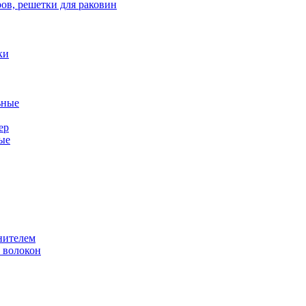
ов, решетки для раковин
ки
ьные
ер
ые
нителем
 волокон