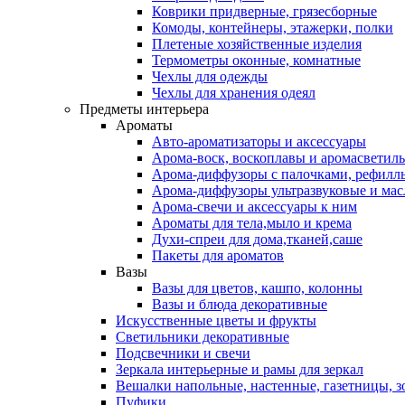
Коврики придверные, грязесборные
Комоды, контейнеры, этажерки, полки
Плетеные хозяйственные изделия
Термометры оконные, комнатные
Чехлы для одежды
Чехлы для хранения одеял
Предметы интерьера
Ароматы
Авто-ароматизаторы и аксессуары
Арома-воск, воскоплавы и аромасветил
Арома-диффузоры с палочками, рефилл
Арома-диффузоры ультразвуковые и мас
Арома-свечи и аксессуары к ним
Ароматы для тела,мыло и крема
Духи-спреи для дома,тканей,саше
Пакеты для ароматов
Вазы
Вазы для цветов, кашпо, колонны
Вазы и блюда декоративные
Искусственные цветы и фрукты
Светильники декоративные
Подсвечники и свечи
Зеркала интерьерные и рамы для зеркал
Вешалки напольные, настенные, газетницы, 
Пуфики