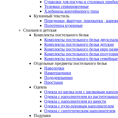
Сушилки для посуды и столовых прибор
Тележки сервировочные
Хлебницы контейнерого типа
Кухонный текстиль
Передники, фартуки, прихватки , вареж
Полотенца кухонные
Спальня и детская
Комплекты постельного белья
Комплекты постельного белья двухспал
Комплекты постельного белья детские
Комплекты постельного белья евро разм
Комплекты постельного белья полуторн
Комплекты постельного белья семейные
Отдельные предметы постельного белья
Наволочки
Наматрацники
Пододеяльники
Простыни
Одеяла
Одеяла из шелка или с шелковым напол
Одеяла с наполнителем из растительных
Одеяла с наполнителем из шерсти
Одеяла с пухо-перовым наполнителем
Одеяла с синтетическим наполнителем
Подушки