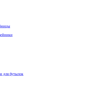
ебницы
фейники
ки для бутылок