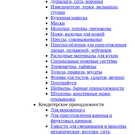
Дуршлаги, сита, воронки
Измельчители, терки, мельницы,
ступки
Кухонная навеска
Миски
Молотки, топоры, орехоколы
Ножи, колодки для ножей
Прессы, соковыжималки
Приспособления для приготовления
лапши, пельменей, чебуреков
Расходные материалы для кухни
Специальные ножевые системы
Термометры, таймеры
Точила, правила, мусаты
Формы для тостов, салатов, яичниц
Центрифуги
Шейкеры, барные принадлежности
Штопоры, консервные ножи,
открывалки
Кондитерские принадлежности
Для мороженого
Для приготовления варенья и
фруктовых начинок
Емкости для смешивания и миксеры
механические, веселки, сита,