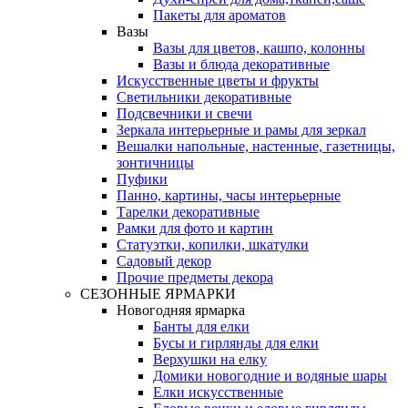
Пакеты для ароматов
Вазы
Вазы для цветов, кашпо, колонны
Вазы и блюда декоративные
Искусственные цветы и фрукты
Светильники декоративные
Подсвечники и свечи
Зеркала интерьерные и рамы для зеркал
Вешалки напольные, настенные, газетницы,
зонтичницы
Пуфики
Панно, картины, часы интерьерные
Тарелки декоративные
Рамки для фото и картин
Статуэтки, копилки, шкатулки
Садовый декор
Прочие предметы декора
СЕЗОННЫЕ ЯРМАРКИ
Новогодняя ярмарка
Банты для елки
Бусы и гирлянды для елки
Верхушки на елку
Домики новогодние и водяные шары
Елки искусственные