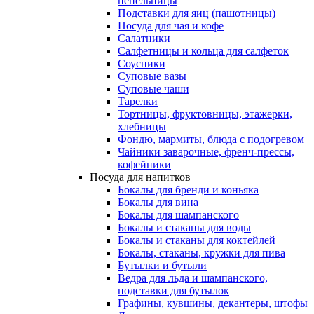
пепельницы
Подставки для яиц (пашотницы)
Посуда для чая и кофе
Салатники
Салфетницы и кольца для салфеток
Соусники
Суповые вазы
Суповые чаши
Тарелки
Тортницы, фруктовницы, этажерки,
хлебницы
Фондю, мармиты, блюда с подогревом
Чайники заварочные, френч-прессы,
кофейники
Посуда для напитков
Бокалы для бренди и коньяка
Бокалы для вина
Бокалы для шампанского
Бокалы и стаканы для воды
Бокалы и стаканы для коктейлей
Бокалы, стаканы, кружки для пива
Бутылки и бутыли
Ведра для льда и шампанского,
подставки для бутылок
Графины, кувшины, декантеры, штофы