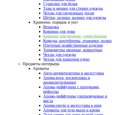
Сушилки для белья
Тазы и мешки для стирки одежды
Чехлы для гладильных досок
Щетки, ролики, валики для одежды
Хранение, порядок и уют
Вешалки
Коврики для дома
Коврики придверные, грязесборные
Комоды, контейнеры, этажерки, полки
Плетеные хозяйственные изделия
Термометры оконные, комнатные
Чехлы для одежды
Чехлы для хранения одеял
Предметы интерьера
Ароматы
Авто-ароматизаторы и аксессуары
Арома-воск, воскоплавы и
аромасветильники
Арома-диффузоры с палочками,
рефиллы
Арома-диффузоры ультразвуковые и
масла
Арома-свечи и аксессуары к ним
Ароматы для тела,мыло и крема
Духи-спреи для дома,тканей,саше