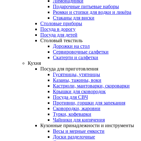
Лимонадники
Подарочные питьевые наборы
Рюмки и стопки для водки и ликёра
Стаканы для виски
Столовые приборы
Посуда в дорогу
Посуда для детей
Столовый текстиль
Дорожки на стол
Сервировочные салфетки
Скатерти и салфетки
Кухня
Посуда для приготовления
Гусятницы, утятницы
Казаны, тажины, воки
Кастрюли, мантоварки, скороварки
Крышки для сковородок
Посуда для СВЧ
Противни, горшки для запекания
Сковородки, жаровни
Турки, кофеварки
Чайники для кипячения
Кухонные принадлежности и инструменты
Весы и мерные емкости
Доски разделочные