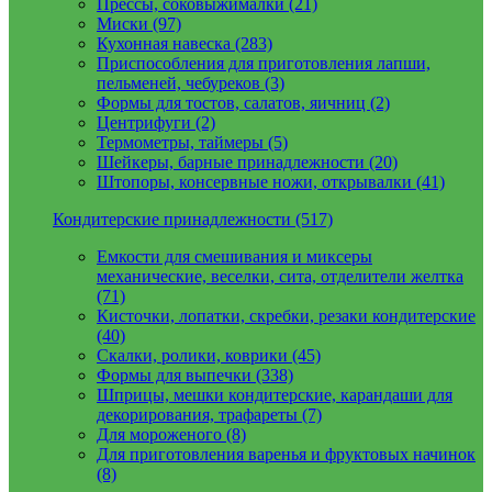
Прессы, соковыжималки (21)
Миски (97)
Кухонная навеска (283)
Приспособления для приготовления лапши,
пельменей, чебуреков (3)
Формы для тостов, салатов, яичниц (2)
Центрифуги (2)
Термометры, таймеры (5)
Шейкеры, барные принадлежности (20)
Штопоры, консервные ножи, открывалки (41)
Кондитерские принадлежности (517)
Емкости для смешивания и миксеры
механические, веселки, сита, отделители желтка
(71)
Кисточки, лопатки, скребки, резаки кондитерские
(40)
Скалки, ролики, коврики (45)
Формы для выпечки (338)
Шприцы, мешки кондитерские, карандаши для
декорирования, трафареты (7)
Для мороженого (8)
Для приготовления варенья и фруктовых начинок
(8)