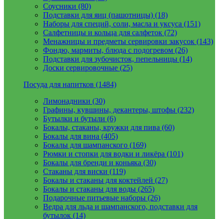
Соусники (80)
Подставки для яиц (пашотницы) (18)
Наборы для специй, соли, масла и уксуса (151)
Салфетницы и кольца для салфеток (72)
Менажницы и предметы сервировки закусок (143)
Фондю, мармиты, блюда с подогревом (26)
Подставки для зубочисток, пепельницы (14)
Доски сервировочные (25)
Посуда для напитков (1484)
Лимонадники (30)
Графины, кувшины, декантеры, штофы (232)
Бутылки и бутыли (6)
Бокалы, стаканы, кружки для пива (60)
Бокалы для вина (405)
Бокалы для шампанского (169)
Рюмки и стопки для водки и ликёра (101)
Бокалы для бренди и коньяка (30)
Стаканы для виски (119)
Бокалы и стаканы для коктейлей (27)
Бокалы и стаканы для воды (265)
Подарочные питьевые наборы (26)
Ведра для льда и шампанского, подставки для
бутылок (14)