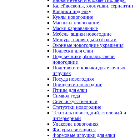
Еловые венки и еловые гирлянды
Калейдоскопы, хлопушки, серпантин
Коврики под елку
Куклы новогодние
Магниты новогодние
Маски карнавальные
Мебель, ящики новогодние
Мишура, гирлянды из фольги
Оконные новогодние украшения
Подвески для елки
Подсвечники, фонари, свечи
новогодние
Подставки и крючки для елочных
игрушек
Посуда новогодняя
Прищепки новогодние
Птицы для елки
Символ года
Снег искусственный
Статуэтки новогодние
Текстиль новогодний, столовый и
интерьерный
Упаковка новогодняя
Фигуры светящиеся
Формовые игрушки для елки