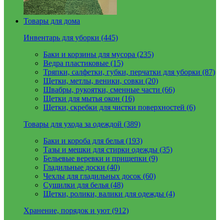
Товары для дома
Инвентарь для уборки (445)
Баки и корзины для мусора (235)
Ведра пластиковые (15)
Тряпки, салфетки, губки, перчатки для уборки (87)
Щетки, метлы, веники, совки (20)
Швабры, рукоятки, сменные части (66)
Щетки для мытья окон (16)
Щетки, скребки для чистки поверхностей (6)
Товары для ухода за одеждой (389)
Баки и короба для белья (193)
Тазы и мешки для стирки одежды (35)
Бельевые веревки и прищепки (9)
Гладильные доски (40)
Чехлы для гладильных досок (60)
Сушилки для белья (48)
Щетки, ролики, валики для одежды (4)
Хранение, порядок и уют (912)