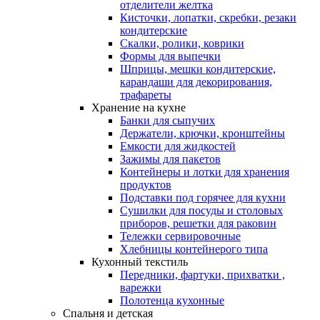
отделители желтка
Кисточки, лопатки, скребки, резаки
кондитерские
Скалки, ролики, коврики
Формы для выпечки
Шприцы, мешки кондитерские,
карандаши для декорирования,
трафареты
Хранение на кухне
Банки для сыпучих
Держатели, крючки, кронштейны
Емкости для жидкостей
Зажимы для пакетов
Контейнеры и лотки для хранения
продуктов
Подставки под горячее для кухни
Сушилки для посуды и столовых
приборов, решетки для раковин
Тележки сервировочные
Хлебницы контейнерого типа
Кухонный текстиль
Передники, фартуки, прихватки ,
варежки
Полотенца кухонные
Спальня и детская