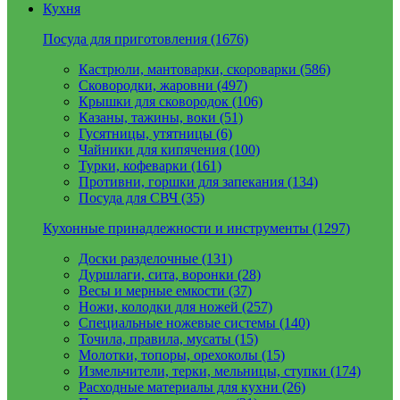
Кухня
Посуда для приготовления (1676)
Кастрюли, мантоварки, скороварки (586)
Сковородки, жаровни (497)
Крышки для сковородок (106)
Казаны, тажины, воки (51)
Гусятницы, утятницы (6)
Чайники для кипячения (100)
Турки, кофеварки (161)
Противни, горшки для запекания (134)
Посуда для СВЧ (35)
Кухонные принадлежности и инструменты (1297)
Доски разделочные (131)
Дуршлаги, сита, воронки (28)
Весы и мерные емкости (37)
Ножи, колодки для ножей (257)
Специальные ножевые системы (140)
Точила, правила, мусаты (15)
Молотки, топоры, орехоколы (15)
Измельчители, терки, мельницы, ступки (174)
Расходные материалы для кухни (26)