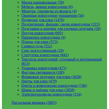
Маски карнавальные (59)
Мебель, ящики новогодние (0)
Мишура, гирлянды из фольги (4)
Оконные новогодние украшения (56)
Подвески для елки (1476)
Подсвечники, фонари, свечи новогодние (215)
Подставки и крючки для елочных игрушек (50)
Посуда новогодняя (695)
Прищепки новогодние (4)
Птицы для елки (573)
Символ года (552)
Снег искусственный (29)
Статуэтки новогодние (841)
Текстиль новогодний, столовый и интерьерный
(813)
Упаковка новогодняя (471)
Фигуры светящиеся (100)
Формовые игрушки для елки (3658)
Цветы для елки (479)
Цветы и композиции новогодние (746)
Шары и наборы для елки (2858)
Электрогирлянды новогодние (154)
Пасхальная ярмарка (2805)