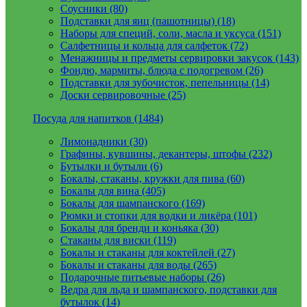
Соусники (80)
Подставки для яиц (пашотницы) (18)
Наборы для специй, соли, масла и уксуса (151)
Салфетницы и кольца для салфеток (72)
Менажницы и предметы сервировки закусок (143)
Фондю, мармиты, блюда с подогревом (26)
Подставки для зубочисток, пепельницы (14)
Доски сервировочные (25)
Посуда для напитков (1484)
Лимонадники (30)
Графины, кувшины, декантеры, штофы (232)
Бутылки и бутыли (6)
Бокалы, стаканы, кружки для пива (60)
Бокалы для вина (405)
Бокалы для шампанского (169)
Рюмки и стопки для водки и ликёра (101)
Бокалы для бренди и коньяка (30)
Стаканы для виски (119)
Бокалы и стаканы для коктейлей (27)
Бокалы и стаканы для воды (265)
Подарочные питьевые наборы (26)
Ведра для льда и шампанского, подставки для
бутылок (14)