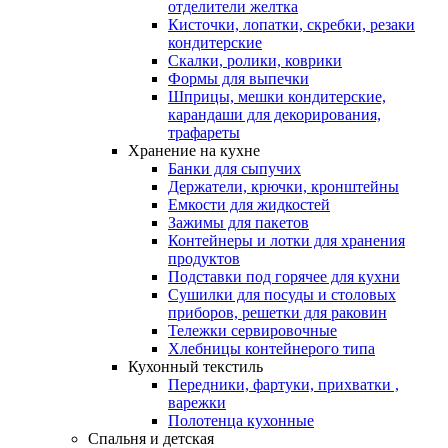
отделители желтка
Кисточки, лопатки, скребки, резаки
кондитерские
Скалки, ролики, коврики
Формы для выпечки
Шприцы, мешки кондитерские,
карандаши для декорирования,
трафареты
Хранение на кухне
Банки для сыпучих
Держатели, крючки, кронштейны
Емкости для жидкостей
Зажимы для пакетов
Контейнеры и лотки для хранения
продуктов
Подставки под горячее для кухни
Сушилки для посуды и столовых
приборов, решетки для раковин
Тележки сервировочные
Хлебницы контейнерого типа
Кухонный текстиль
Передники, фартуки, прихватки ,
варежки
Полотенца кухонные
Спальня и детская