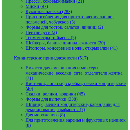
Прессы, соковыжималки (21)
Миски (97)
Кухонная навеска (283)
Приспособления для приготовления лапши,
пельменей, чебуреков (3)
Формы для тостов, салатов, яичниц (2)
Центрифуги (2)
Термометры, таймеры (5)
Шейкеры, барные принадлежности (20)
Штопоры, консервные ножи, открывалки (41)
Кондитерские принадлежности (517)
Емкости для смешивания и миксеры
механические, веселки, сита, отделители желтка
(71)
Кисточки, лопатки, скребки, резаки кондитерские
(40)
Скалки, ролики, коврики (45)
Формы для выпечки (338)
Шприцы, мешки кондитерские, карандаши для
декорирования, трафареты (7)
Для мороженого (8)
Для приготовления варенья и фруктовых начинок
(8)