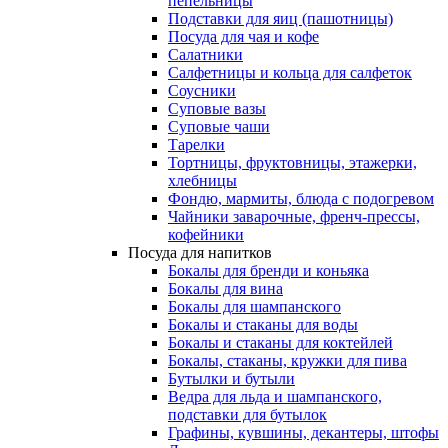
пепельницы
Подставки для яиц (пашотницы)
Посуда для чая и кофе
Салатники
Салфетницы и кольца для салфеток
Соусники
Суповые вазы
Суповые чаши
Тарелки
Тортницы, фруктовницы, этажерки,
хлебницы
Фондю, мармиты, блюда с подогревом
Чайники заварочные, френч-прессы,
кофейники
Посуда для напитков
Бокалы для бренди и коньяка
Бокалы для вина
Бокалы для шампанского
Бокалы и стаканы для воды
Бокалы и стаканы для коктейлей
Бокалы, стаканы, кружки для пива
Бутылки и бутыли
Ведра для льда и шампанского,
подставки для бутылок
Графины, кувшины, декантеры, штофы