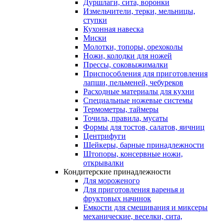
Дуршлаги, сита, воронки
Измельчители, терки, мельницы,
ступки
Кухонная навеска
Миски
Молотки, топоры, орехоколы
Ножи, колодки для ножей
Прессы, соковыжималки
Приспособления для приготовления
лапши, пельменей, чебуреков
Расходные материалы для кухни
Специальные ножевые системы
Термометры, таймеры
Точила, правила, мусаты
Формы для тостов, салатов, яичниц
Центрифуги
Шейкеры, барные принадлежности
Штопоры, консервные ножи,
открывалки
Кондитерские принадлежности
Для мороженого
Для приготовления варенья и
фруктовых начинок
Емкости для смешивания и миксеры
механические, веселки, сита,