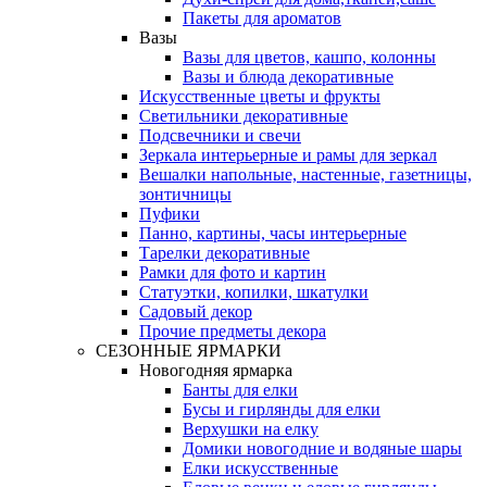
Пакеты для ароматов
Вазы
Вазы для цветов, кашпо, колонны
Вазы и блюда декоративные
Искусственные цветы и фрукты
Светильники декоративные
Подсвечники и свечи
Зеркала интерьерные и рамы для зеркал
Вешалки напольные, настенные, газетницы,
зонтичницы
Пуфики
Панно, картины, часы интерьерные
Тарелки декоративные
Рамки для фото и картин
Статуэтки, копилки, шкатулки
Садовый декор
Прочие предметы декора
СЕЗОННЫЕ ЯРМАРКИ
Новогодняя ярмарка
Банты для елки
Бусы и гирлянды для елки
Верхушки на елку
Домики новогодние и водяные шары
Елки искусственные