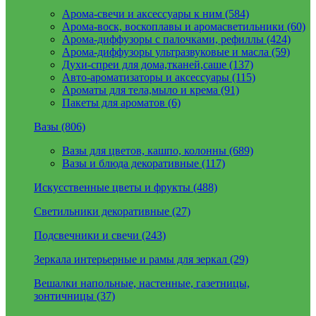
Арома-свечи и аксессуары к ним (584)
Арома-воск, воскоплавы и аромасветильники (60)
Арома-диффузоры с палочками, рефиллы (424)
Арома-диффузоры ультразвуковые и масла (59)
Духи-спреи для дома,тканей,саше (137)
Авто-ароматизаторы и аксессуары (115)
Ароматы для тела,мыло и крема (91)
Пакеты для ароматов (6)
Вазы (806)
Вазы для цветов, кашпо, колонны (689)
Вазы и блюда декоративные (117)
Искусственные цветы и фрукты (488)
Светильники декоративные (27)
Подсвечники и свечи (243)
Зеркала интерьерные и рамы для зеркал (29)
Вешалки напольные, настенные, газетницы,
зонтичницы (37)