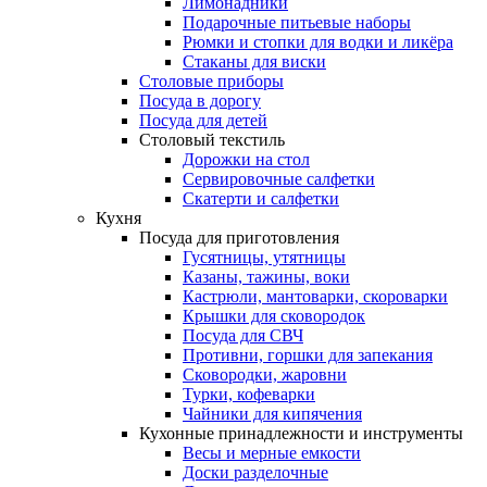
Лимонадники
Подарочные питьевые наборы
Рюмки и стопки для водки и ликёра
Стаканы для виски
Столовые приборы
Посуда в дорогу
Посуда для детей
Столовый текстиль
Дорожки на стол
Сервировочные салфетки
Скатерти и салфетки
Кухня
Посуда для приготовления
Гусятницы, утятницы
Казаны, тажины, воки
Кастрюли, мантоварки, скороварки
Крышки для сковородок
Посуда для СВЧ
Противни, горшки для запекания
Сковородки, жаровни
Турки, кофеварки
Чайники для кипячения
Кухонные принадлежности и инструменты
Весы и мерные емкости
Доски разделочные