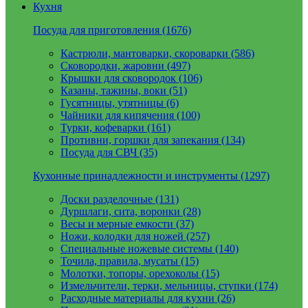
Кухня
Посуда для приготовления (1676)
Кастрюли, мантоварки, скороварки (586)
Сковородки, жаровни (497)
Крышки для сковородок (106)
Казаны, тажины, воки (51)
Гусятницы, утятницы (6)
Чайники для кипячения (100)
Турки, кофеварки (161)
Противни, горшки для запекания (134)
Посуда для СВЧ (35)
Кухонные принадлежности и инструменты (1297)
Доски разделочные (131)
Дуршлаги, сита, воронки (28)
Весы и мерные емкости (37)
Ножи, колодки для ножей (257)
Специальные ножевые системы (140)
Точила, правила, мусаты (15)
Молотки, топоры, орехоколы (15)
Измельчители, терки, мельницы, ступки (174)
Расходные материалы для кухни (26)