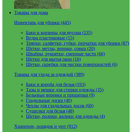
Товары для дома
Инвентарь для уборки (445)
Баки и корзины для мусора (235)
Ведра пластиковые (15)
Тряпки, салфетки, губки, перчатки для уборки (87)
Щетки, метлы, веники, совки (20)
Швабры, рукоятки, сменные части (66)
Щетки для мытья окон (16)
Щетки, скребки для чистки поверхностей (6)
Товары для ухода за одеждой (389)
Баки и короба для белья (193)
Тазы и мешки для стирки одежды (35)
Бельевые веревки и прищепки (9)
Гладильные доски (40)
Чехлы для гладильных досок (60)
Сушилки для белья (48)
Щетки, ролики, валики для одежды (4)
Хранение, порядок и уют (912)