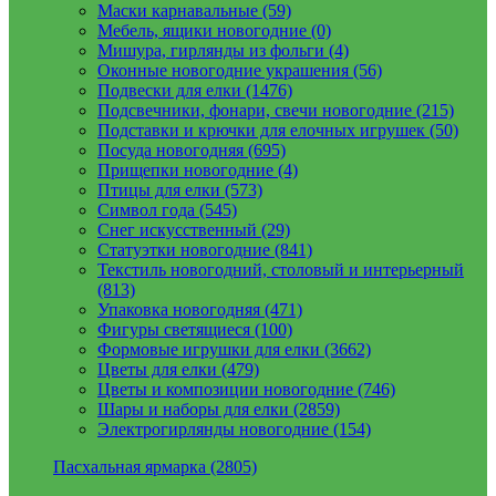
Маски карнавальные (59)
Мебель, ящики новогодние (0)
Мишура, гирлянды из фольги (4)
Оконные новогодние украшения (56)
Подвески для елки (1476)
Подсвечники, фонари, свечи новогодние (215)
Подставки и крючки для елочных игрушек (50)
Посуда новогодняя (695)
Прищепки новогодние (4)
Птицы для елки (573)
Символ года (545)
Снег искусственный (29)
Статуэтки новогодние (841)
Текстиль новогодний, столовый и интерьерный
(813)
Упаковка новогодняя (471)
Фигуры светящиеся (100)
Формовые игрушки для елки (3662)
Цветы для елки (479)
Цветы и композиции новогодние (746)
Шары и наборы для елки (2859)
Электрогирлянды новогодние (154)
Пасхальная ярмарка (2805)