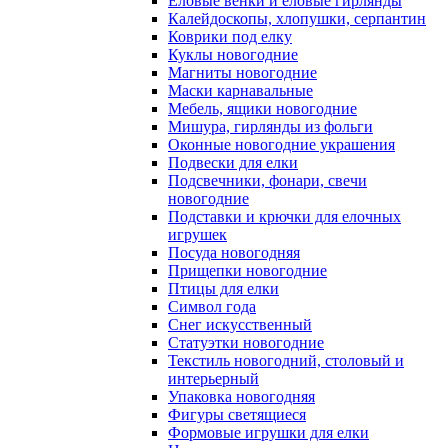
Еловые венки и еловые гирлянды
Калейдоскопы, хлопушки, серпантин
Коврики под елку
Куклы новогодние
Магниты новогодние
Маски карнавальные
Мебель, ящики новогодние
Мишура, гирлянды из фольги
Оконные новогодние украшения
Подвески для елки
Подсвечники, фонари, свечи
новогодние
Подставки и крючки для елочных
игрушек
Посуда новогодняя
Прищепки новогодние
Птицы для елки
Символ года
Снег искусственный
Статуэтки новогодние
Текстиль новогодний, столовый и
интерьерный
Упаковка новогодняя
Фигуры светящиеся
Формовые игрушки для елки