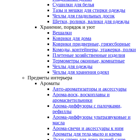
Сушилки для белья
Тазы и мешки для стирки одежды
Чехлы для гладильных досок
Щетки, ролики, валики для одежды
Хранение, порядок и уют
Вешалки
Коврики для дома
Коврики придверные, грязесборные
Комоды, контейнеры, этажерки, полки
Плетеные хозяйственные изделия
Термометры оконные, комнатные
Чехлы для одежды
Чехлы для хранения одеял
Предметы интерьера
Ароматы
Авто-ароматизаторы и аксессуары
Арома-воск, воскоплавы и
аромасветильники
Арома-диффузоры с палочками,
рефиллы
Арома-диффузоры ультразвуковые и
масла
Арома-свечи и аксессуары к ним
Ароматы для тела,мыло и крема
Духи-спреи для дома,тканей,саше