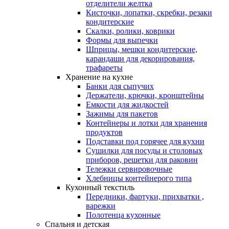
отделители желтка
Кисточки, лопатки, скребки, резаки
кондитерские
Скалки, ролики, коврики
Формы для выпечки
Шприцы, мешки кондитерские,
карандаши для декорирования,
трафареты
Хранение на кухне
Банки для сыпучих
Держатели, крючки, кронштейны
Емкости для жидкостей
Зажимы для пакетов
Контейнеры и лотки для хранения
продуктов
Подставки под горячее для кухни
Сушилки для посуды и столовых
приборов, решетки для раковин
Тележки сервировочные
Хлебницы контейнерого типа
Кухонный текстиль
Передники, фартуки, прихватки ,
варежки
Полотенца кухонные
Спальня и детская