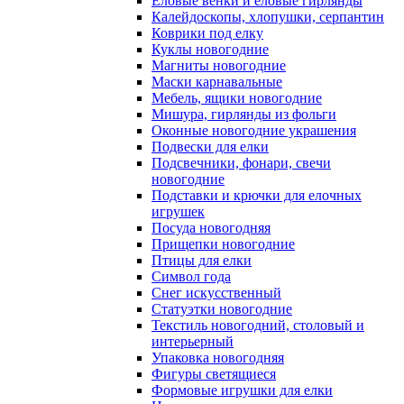
Еловые венки и еловые гирлянды
Калейдоскопы, хлопушки, серпантин
Коврики под елку
Куклы новогодние
Магниты новогодние
Маски карнавальные
Мебель, ящики новогодние
Мишура, гирлянды из фольги
Оконные новогодние украшения
Подвески для елки
Подсвечники, фонари, свечи
новогодние
Подставки и крючки для елочных
игрушек
Посуда новогодняя
Прищепки новогодние
Птицы для елки
Символ года
Снег искусственный
Статуэтки новогодние
Текстиль новогодний, столовый и
интерьерный
Упаковка новогодняя
Фигуры светящиеся
Формовые игрушки для елки