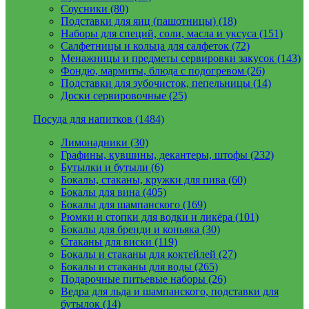
Соусники (80)
Подставки для яиц (пашотницы) (18)
Наборы для специй, соли, масла и уксуса (151)
Салфетницы и кольца для салфеток (72)
Менажницы и предметы сервировки закусок (143)
Фондю, мармиты, блюда с подогревом (26)
Подставки для зубочисток, пепельницы (14)
Доски сервировочные (25)
Посуда для напитков (1484)
Лимонадники (30)
Графины, кувшины, декантеры, штофы (232)
Бутылки и бутыли (6)
Бокалы, стаканы, кружки для пива (60)
Бокалы для вина (405)
Бокалы для шампанского (169)
Рюмки и стопки для водки и ликёра (101)
Бокалы для бренди и коньяка (30)
Стаканы для виски (119)
Бокалы и стаканы для коктейлей (27)
Бокалы и стаканы для воды (265)
Подарочные питьевые наборы (26)
Ведра для льда и шампанского, подставки для
бутылок (14)