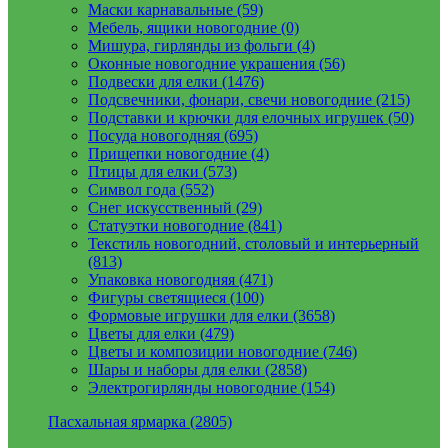
Маски карнавальные (59)
Мебель, ящики новогодние (0)
Мишура, гирлянды из фольги (4)
Оконные новогодние украшения (56)
Подвески для елки (1476)
Подсвечники, фонари, свечи новогодние (215)
Подставки и крючки для елочных игрушек (50)
Посуда новогодняя (695)
Прищепки новогодние (4)
Птицы для елки (573)
Символ года (552)
Снег искусственный (29)
Статуэтки новогодние (841)
Текстиль новогодний, столовый и интерьерный
(813)
Упаковка новогодняя (471)
Фигуры светящиеся (100)
Формовые игрушки для елки (3658)
Цветы для елки (479)
Цветы и композиции новогодние (746)
Шары и наборы для елки (2858)
Электрогирлянды новогодние (154)
Пасхальная ярмарка (2805)