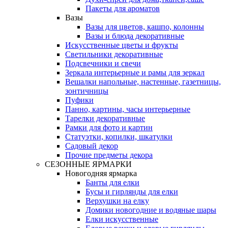
Пакеты для ароматов
Вазы
Вазы для цветов, кашпо, колонны
Вазы и блюда декоративные
Искусственные цветы и фрукты
Светильники декоративные
Подсвечники и свечи
Зеркала интерьерные и рамы для зеркал
Вешалки напольные, настенные, газетницы,
зонтичницы
Пуфики
Панно, картины, часы интерьерные
Тарелки декоративные
Рамки для фото и картин
Статуэтки, копилки, шкатулки
Садовый декор
Прочие предметы декора
СЕЗОННЫЕ ЯРМАРКИ
Новогодняя ярмарка
Банты для елки
Бусы и гирлянды для елки
Верхушки на елку
Домики новогодние и водяные шары
Елки искусственные