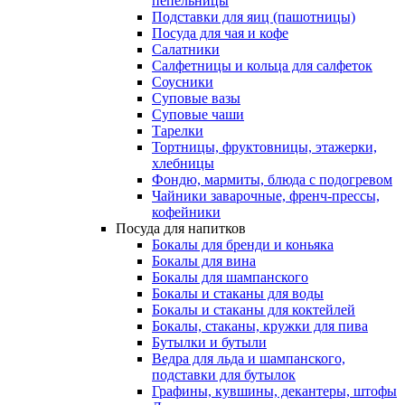
пепельницы
Подставки для яиц (пашотницы)
Посуда для чая и кофе
Салатники
Салфетницы и кольца для салфеток
Соусники
Суповые вазы
Суповые чаши
Тарелки
Тортницы, фруктовницы, этажерки,
хлебницы
Фондю, мармиты, блюда с подогревом
Чайники заварочные, френч-прессы,
кофейники
Посуда для напитков
Бокалы для бренди и коньяка
Бокалы для вина
Бокалы для шампанского
Бокалы и стаканы для воды
Бокалы и стаканы для коктейлей
Бокалы, стаканы, кружки для пива
Бутылки и бутыли
Ведра для льда и шампанского,
подставки для бутылок
Графины, кувшины, декантеры, штофы