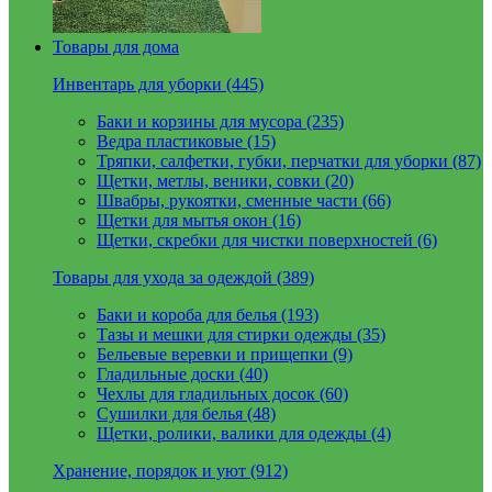
Товары для дома
Инвентарь для уборки (445)
Баки и корзины для мусора (235)
Ведра пластиковые (15)
Тряпки, салфетки, губки, перчатки для уборки (87)
Щетки, метлы, веники, совки (20)
Швабры, рукоятки, сменные части (66)
Щетки для мытья окон (16)
Щетки, скребки для чистки поверхностей (6)
Товары для ухода за одеждой (389)
Баки и короба для белья (193)
Тазы и мешки для стирки одежды (35)
Бельевые веревки и прищепки (9)
Гладильные доски (40)
Чехлы для гладильных досок (60)
Сушилки для белья (48)
Щетки, ролики, валики для одежды (4)
Хранение, порядок и уют (912)