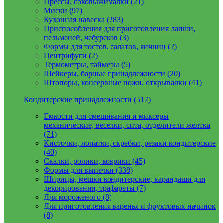
Прессы, соковыжималки (21)
Миски (97)
Кухонная навеска (283)
Приспособления для приготовления лапши,
пельменей, чебуреков (3)
Формы для тостов, салатов, яичниц (2)
Центрифуги (2)
Термометры, таймеры (5)
Шейкеры, барные принадлежности (20)
Штопоры, консервные ножи, открывалки (41)
Кондитерские принадлежности (517)
Емкости для смешивания и миксеры
механические, веселки, сита, отделители желтка
(71)
Кисточки, лопатки, скребки, резаки кондитерские
(40)
Скалки, ролики, коврики (45)
Формы для выпечки (338)
Шприцы, мешки кондитерские, карандаши для
декорирования, трафареты (7)
Для мороженого (8)
Для приготовления варенья и фруктовых начинок
(8)