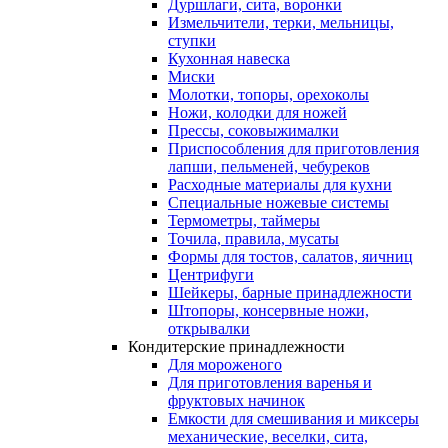
Дуршлаги, сита, воронки
Измельчители, терки, мельницы,
ступки
Кухонная навеска
Миски
Молотки, топоры, орехоколы
Ножи, колодки для ножей
Прессы, соковыжималки
Приспособления для приготовления
лапши, пельменей, чебуреков
Расходные материалы для кухни
Специальные ножевые системы
Термометры, таймеры
Точила, правила, мусаты
Формы для тостов, салатов, яичниц
Центрифуги
Шейкеры, барные принадлежности
Штопоры, консервные ножи,
открывалки
Кондитерские принадлежности
Для мороженого
Для приготовления варенья и
фруктовых начинок
Емкости для смешивания и миксеры
механические, веселки, сита,