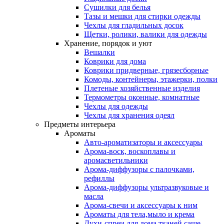
Сушилки для белья
Тазы и мешки для стирки одежды
Чехлы для гладильных досок
Щетки, ролики, валики для одежды
Хранение, порядок и уют
Вешалки
Коврики для дома
Коврики придверные, грязесборные
Комоды, контейнеры, этажерки, полки
Плетеные хозяйственные изделия
Термометры оконные, комнатные
Чехлы для одежды
Чехлы для хранения одеял
Предметы интерьера
Ароматы
Авто-ароматизаторы и аксессуары
Арома-воск, воскоплавы и
аромасветильники
Арома-диффузоры с палочками,
рефиллы
Арома-диффузоры ультразвуковые и
масла
Арома-свечи и аксессуары к ним
Ароматы для тела,мыло и крема
Духи-спреи для дома,тканей,саше