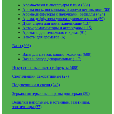
Арома-свечи и аксессуары к ним (584)
Арома-воск, воскоплавы и аромасветильники (60)
Арома-диффузоры с палочками, рефиллы (424)
Арома-диффузоры ультразвуковые и масла (59)
Духи-спреи для дома,тканей,саше (137)
Авто-ароматизаторы и аксессуары (115)
Ароматы для тела,мыло и крема (91)
Пакеты для ароматов (6)
Вазы (806)
Вазы для цветов, кашпо, колонны (689)
Вазы и блюда декоративные (117)
Искусственные цветы и фрукты (488)
Светильники декоративные (27)
Подсвечники и свечи (243)
Зеркала интерьерные и рамы для зеркал (29)
Вешалки напольные, настенные, газетницы,
зонтичницы (37)