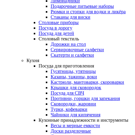
Лимонадники
Подарочные питьевые наборы
Рюмки и стопки для водки и ликёра
Стаканы для виски
Столовые приборы
Посуда в дорогу
Посуда для детей
Столовый текстиль
Дорожки на стол
Сервировочные салфетки
Скатерти и салфетки
Кухня
Посуда для приготовления
Гусятницы, утятницы
Казаны, тажины, воки
Кастрюли, мантоварки, скороварки
Крышки для сковородок
Посуда для СВЧ
Противни, горшки для запекания
Сковородки, жаровни
Турки, кофеварки
Чайники для кипячения
Кухонные принадлежности и инструменты
Весы и мерные емкости
Доски разделочные