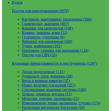
Кухня
Посуда для приготовления (1676)
Кастрюли, мантоварки, скороварки (586)
Сковородки, жаровни (497)
Крышки для сковородок (106)
Казаны, тажины, воки (51)
Гусятницы, утятницы (6)
Чайники для кипячения (100)
Турки, кофеварки (161)
Противни, горшки для запекания (134)
Посуда для СВЧ (35)
Кухонные принадлежности и инструменты (1297)
Доски разделочные (131)
Дуршлаги, сита, воронки (28)
Весы и мерные емкости (37)
Ножи, колодки для ножей (257)
Специальные ножевые системы (140)
Точила, правила, мусаты (15)
Молотки, топоры, орехоколы (15)
Измельчители, терки, мельницы, ступки (174)
Расходные материалы для кухни (26)